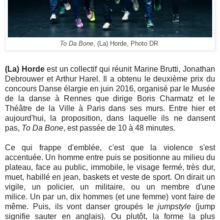
To Da Bone
, (La) Horde, Photo DR
(La) Horde
est un collectif qui réunit Marine Brutti, Jonathan
Debrouwer et Arthur Harel. Il a obtenu le deuxième prix du
concours Danse élargie en juin 2016, organisé par le Musée
de la danse à Rennes que dirige Boris Charmatz et le
Théâtre de la Ville à Paris dans ses murs. Entre hier et
aujourd'hui, la proposition, dans laquelle ils ne dansent
pas,
To Da Bone
, est passée de 10 à 48 minutes.
Ce qui frappe d'emblée, c'est que la violence s'est
accentuée.
Un homme entre puis se positionne au milieu du
plateau, face au public, immobile, le visage fermé, très dur,
muet, habillé en jean, baskets et veste de sport.
On dirait un
vigile, un policier, un militaire, ou un membre d'une
milice.
Un par un, dix hommes (et une femme) vont faire de
même. Puis, ils vont danser groupés le
jumpstyle
(jump
signifie sauter en anglais). Ou plutôt, la forme la plus