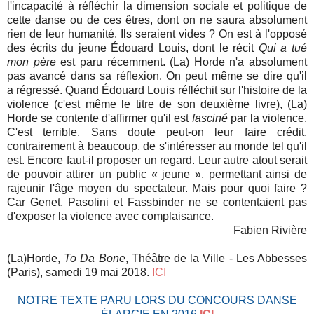
l'incapacité à réfléchir la
dimension sociale et politique de
cette danse ou de ces êtres, dont on ne saura absolument
rien de leur humanité. Ils seraient vides ? On est à l'opposé
des écrits du jeune Édouard Louis, dont le récit
Qui a tué
mon père
est paru récemment. (La) Horde n'a absolument
pas avancé dans sa réflexion. On peut même se dire qu'il
a régressé. Quand Édouard Louis réfléchit sur l'histoire de la
violence (c'est même le titre de son deuxième livre),
(La)
Horde
se contente d'affirmer qu'il est
fasciné
par la violence.
C'est terrible. Sans doute peut-on leur faire crédit,
contrairement à beaucoup, de s'intéresser au monde tel qu'il
est. Encore faut-il proposer un regard. Leur autre atout serait
de pouvoir attirer un public
«
jeune
»
, permettant ainsi de
rajeunir l'âge moyen du spectateur. Mais pour quoi faire ?
Car
Genet, Pasolini et Fassbinder ne se contentaient pas
d'exposer la violence avec complaisance.
Fabien Rivière
(La)Horde,
To Da Bone
, Théâtre de la Ville - Les Abbesses
(Paris), samedi 19 mai 2018.
ICI
NOTRE TEXTE PARU LORS DU CONCOURS DANSE