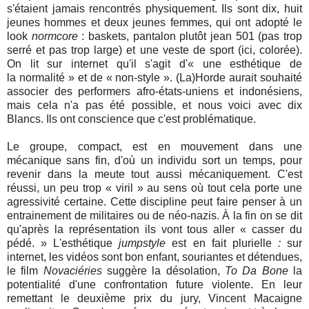
s'étaient jamais rencontrés physiquement. Ils sont dix, huit
jeunes hommes et deux jeunes femmes, qui ont adopté le
look
normcore
: baskets, pantalon plutôt jean 501 (pas trop
serré et pas trop large) et une veste de sport (ici, colorée).
On lit sur internet qu'il s'agit d'« une esthétique de
la normalité » et de « non-style ». (La)Horde aurait souhaité
associer des performers afro-états-uniens et indonésiens,
mais cela n'a pas été possible, et nous voici avec dix
Blancs. Ils ont conscience que c'est problématique.
Le groupe, compact, est en mouvement dans une
mécanique sans fin, d'où un individu sort un temps, pour
revenir dans la meute tout aussi mécaniquement. C'est
réussi, un peu trop « viril » au sens où tout cela porte une
agressivité certaine. Cette discipline peut faire penser à un
entrainement de militaires ou de néo-nazis. À la fin on se dit
qu'après la représentation ils vont tous aller « casser du
pédé. » L'esthétique
jumpstyle
est en fait plurielle
:
sur
internet, les vidéos sont bon enfant, souriantes et détendues,
le film
Novaciéries
suggère la désolation,
To Da Bone
la
potentialité d'une confrontation future violente. En leur
remettant le deuxième prix du jury, Vincent Macaigne