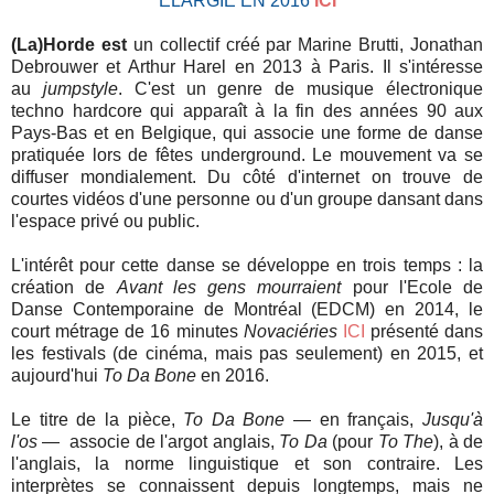
ÉLARGIE EN 2016
ICI
(La)Horde est
un collectif créé par Marine Brutti, Jonathan
Debrouwer et Arthur Harel en 2013 à Paris. Il s'intéresse
au
jumpstyle
. C'est un genre de musique électronique
techno hardcore qui apparaît à la fin des années 90 aux
Pays-Bas et en Belgique, qui associe une forme de danse
pratiquée lors de fêtes underground. Le mouvement va se
diffuser mondialement. Du côté d'internet on trouve de
courtes vidéos d'une personne ou d'un groupe dansant dans
l'espace privé ou public.
L'intérêt pour cette danse se développe en trois temps : la
création de
Avant les gens mourraient
pour l'Ecole de
Danse Contemporaine de Montréal (EDCM) en 2014, le
court métrage de 16 minutes
Novaciéries
ICI
présenté dans
les festivals (de cinéma, mais pas seulement) en 2015, et
aujourd'hui
To Da Bone
en 2016.
Le titre de la pièce,
To Da Bone
— en français,
Jusqu'à
l'os
— associe de l'argot anglais,
To Da
(pour
To The
), à de
l'anglais, la norme linguistique et son contraire. Les
interprètes se connaissent depuis longtemps, mais ne