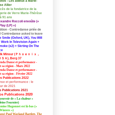
otos - Les adieux à Marie-
se Allier
cès de la fondatrice de la
erie de Verre Marie-Thérèse
 à 91 ans
exandre Roccoli envoûte («
lay (LP) »)
tition - Contredanse priée de
r / Contredanse asked to leave
e Smile (Oxford, UK), You Will
 Work In Television Again +
moke (x2) + Skrting On The
ce
elk Minsur (Ｐｈｏｅｎｉｘ，
ＳＡ), Berg 37
nda Danse et performance -
et sa région - Mars 2022
nda Danse et performance -
t sa région - Février 2022
s Publications 2022
se et performance : le
eur de 2021
s Publications 2021
os Publications 2020
pouvoir de « La chaleur »
eine Fournier)
mine Hugonnet est là-bas («
Winters »)
oto) Paul Wayland Bartlett, The