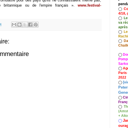
s combattre pour des pays qu'ils ne connaissaient même pas,
pend
re britannique ou de l'empire français ».
www.festival-
◯
Co
4/18, 
◯
Le
va ré
4
après
◯
Le
Rach
re:
◯
Da
Chaill
ommentaire
◯
Do
Pompid
Sarko
◯
Ag
Paris
2022
(vi
◯
Peter
Gener
◯
Ci
Franç
◯
Th
(Amst
+ Alt
Ja
◯
oura