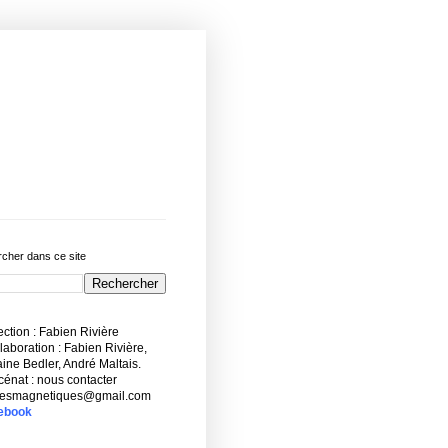
cher dans ce site
ction : Fabien Rivière
aboration : Fabien Rivière,
ne Bedler, André Maltais.
énat : nous contacter
esmagnetiques@gmail.com
ebook