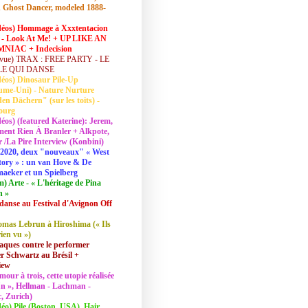
 Ghost Dancer, modeled 1888-
déos) Hommage à Xxxtentacion
 - Look At Me! + UP LIKE AN
NIAC + Indecision
vue) TRAX : FREE PARTY - LE
LE QUI DANSE
déos) Dinosaur Pile-Up
ume-Uni) - Nature Nurture
en Dächern" (sur les toits) -
ourg
déos) (featured Katerine): Jerem,
ent Rien À Branler + Alkpote,
/La Pire Interview (Konbini)
2020, deux "nouveaux" « West
tory » : un van Hove & De
aeker et un Spielberg
lm) Arte - « L'héritage de Pina
h »
danse au Festival d'Avignon Off
mas Lebrun à Hiroshima (« Ils
rien vu »)
aques contre le performer
 Schwartz au Brésil +
iew
mour à trois, cette utopie réalisée
 In », Hellman - Lachman -
, Zurich)
déo) Pile (Boston, USA), Hair