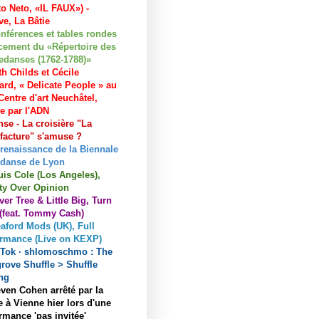
to Neto, «IL FAUX») -
e, La Bâtie
nférences et tables rondes
cement du «Répertoire des
edanses (1762-1788)»
h Childs et Cécile
ard, « Delicate People » au
entre d'art Neuchâtel,
ée par l'ADN
se - La croisière "La
acture" s'amuse ?
 renaissance de la Biennale
 danse de Lyon
uis Cole (Los Angeles),
ty Over Opinion
ver Tree & Little Big, Turn
 (feat. Tommy Cash)
aford Mods (UK), Full
ormance (Live on KEXP)
kTok · shlomoschmo : The
rove Shuffle > Shuffle
ng
ven Cohen arrêté par la
e à Vienne hier lors d'une
rmance 'pas invitée'