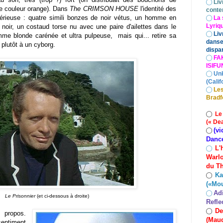
◯
Liv
 de couleur orange). Dans
The CRIMSON HOUSE
l'identité des
conte
rieuse : quatre simili bonzes de noir vétus, un homme en
◯
La 
Lyriq
noir, un costaud torse nu avec une paire d'ailettes dans le
◯
Liv
me blonde carénée et ultra pulpeuse, mais qui... retire sa
danse
s plutôt à un cyborg.
dispar
◯
FA
ISIF
◯
Un
(Calif
◯
Les
Bradf
◯
Le
(« De
(vi
◯
Danc
L'
◯
Warlo
du Th
Ka
◯
(«Mo
Ad
◯
Le Prisonnier
(et ci-dessous à droite)
Refle
De
◯
propos.
(Maud
entiment