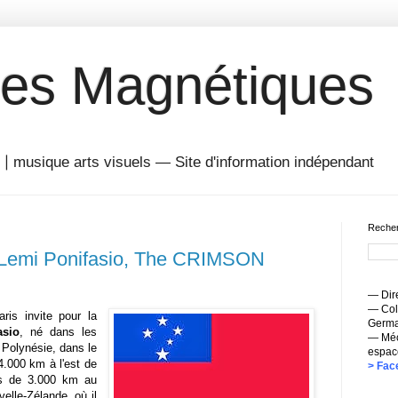
es Magnétiques
musique arts visuels — Site d'information indépendant
Recher
 (Lemi Ponifasio, The CRIMSON
— Dire
— Coll
ris invite pour la
Germai
asio
, né dans les
— Méc
Polynésie, dans le
espac
4.000 km à l'est de
> Fac
ins de 3.000 km au
elle-Zélande, où il