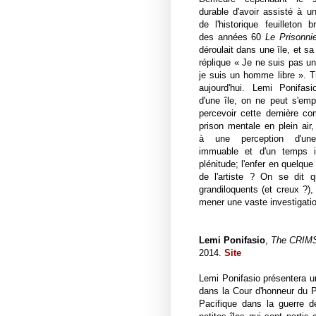
durable d'avoir assisté à u
de l'historique feuilleton b
des années 60
Le Prisonnie
déroulait dans une île, et s
réplique « Je ne suis pas u
je suis un homme libre ». 
aujourd'hui. Lemi Ponifas
d'une île, on ne peut s'em
percevoir cette dernière 
prison mentale en plein air
à une perception d'une
immuable et d'un temps in
plénitude; l'enfer en quelque 
de l'artiste ? On se dit 
grandiloquents (et creux ?),
mener une vaste investigatio
Lemi Ponifasio
,
The CRI
2014.
Site
Lemi Ponifasio présentera u
dans la Cour d'honneur du 
Pacifique dans la guerre d