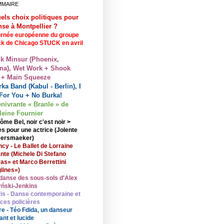
MMAIRE
els choix politiques pour
nse à Montpellier ?
rnée européenne du groupe
ck de Chicago STUCK en avril
lk Minsur (Phoenix,
na), Wet Work + Shook
 + Main Squeeze
ka Band (Kabul - Berlin), I
For You + No Burka!
enivrante « Branle » de
eine Fournier
ôme Bel, noir c'est noir >
s pour une actrice (Jolente
ersmaeker)
cy - Le Ballet de Lorraine
nte (Michele Di Stefano
ras» et Marco Berrettini
lines»)
danse des sous-sols d'Alex
ński-Jenkins
is - Danse contemporaine et
nces policières
re - Téo Fdida, un danseur
ant et lucide