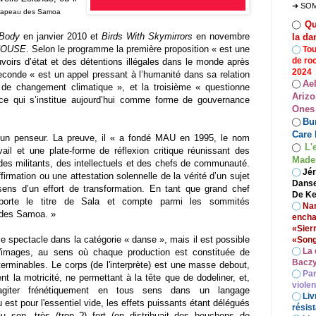
➜ SO
drapeau des Samoa
Qu
◯
 Body
en janvier 2010 et
Birds With Skymirrors
en novembre
la da
HOUSE
. Selon le programme la première proposition « est une
◯
Tou
de ro
voirs d’état et des détentions illégales dans le monde après
2024
econde « est un appel pressant à l’humanité dans sa relation
Ae
◯
de changement climatique », et la troisième « questionne
Arizo
ance qui s’institue aujourd’hui comme forme de gouvernance
Ones
Bur
◯
Care 
 un penseur. La preuve, il « a fondé MAU en 1995, le nom
L'
◯
vail et une plate-forme de réflexion critique réunissant des
Madel
, des militants, des intellectuels et des chefs de communauté.
◯
Jér
firmation ou une attestation solennelle de la vérité d’un sujet
Danse
sens d’un effort de transformation. En tant que grand chef
De Ke
porte le titre de Sala et compte parmi les sommités
◯
Nan
es des Samoa. »
encha
«Sier
le spectacle dans la catégorie « danse », mais il est possible
«Song
◯
La 
 d'images, au sens où chaque production est constituée de
Baczy
erminables. Le corps (de l'interprète) est une masse debout,
◯
Par
nt la motricité, ne permettant à la tête que de dodeliner, et,
viole
agiter frénétiquement en tous sens dans un langage
◯
Liv
est pour l'essentiel vide, les effets puissants étant délégués
résist
au son, très (trop ?) fort (on distribuait des bouchons de