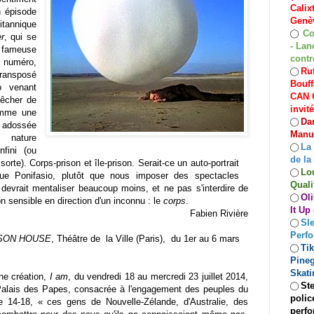
Calix
n épisode
Genèv
ritannique
Co
◯
r
, qui se
- Lan
a fameuse
contr
n numéro,
Rut
◯
Transposé
Bouff
io venant
CAN C
pêcher de
invit
comme une
Dan
◯
, adossée
Manuf
 nature
La
◯
fini (ou
de la
sorte). Corps-prison et île-prison. Serait-ce un auto-portrait
Lo
◯
que Ponifasio, plutôt que nous imposer des spectacles
Quali
 devrait mentaliser beaucoup moins, et ne pas s'interdire de
Oli
◯
n sensible en direction d'un inconnu : le
corps
.
It Up
Fabien Rivière
Sle
◯
Perf
MSON HOUSE
, Théâtre de la Ville (Paris),
du 1er au 6 mars
Ti
◯
Pineg
Skati
ne création,
I am
, du vendredi 18 au mercredi 23 juillet 2014,
Ste
◯
Palais des Papes, consacrée à l'engagement des peuples du
polic
e 14-18, « ces gens de Nouvelle-Zélande, d'Australie, des
perfo