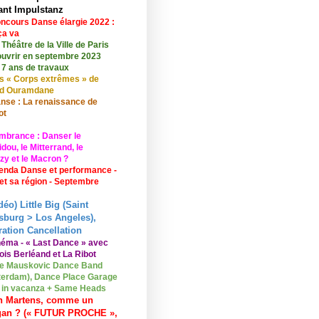
ant Impulstanz
ncours Danse élargie 2022 :
ça va
 Théâtre de la Ville de Paris
ouvrir en septembre 2023
 7 ans de travaux
s « Corps extrêmes » de
id Ouramdane
nse : La renaissance de
ot
mbrance : Danser le
ou, le Mitterrand, le
zy et le Macron ?
enda Danse et performance -
 et sa région - Septembre
déo) Little Big (Saint
sburg > Los Angeles),
ation Cancellation
néma - « Last Dance » avec
ois Berléand et La Ribot
e Mauskovic Dance Band
erdam), Dance Place Garage
o in vacanza + Same Heads
n Martens, comme un
gan ? (« FUTUR PROCHE »,