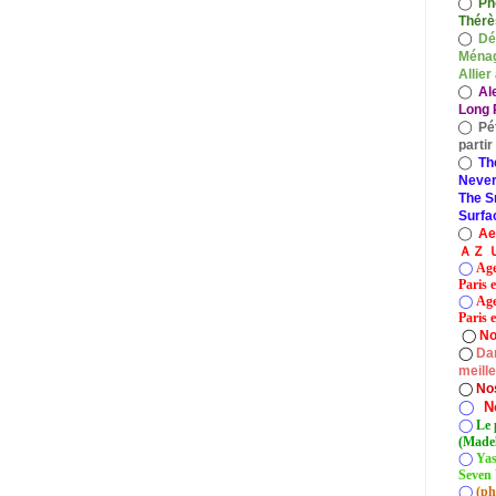
◯
Ph
Thérè
◯
Dé
Ménag
Allier
◯
Al
Long P
◯
Pé
parti
◯
Th
Never
The S
Surfa
◯
A
ＡＺ Ｕ
◯
Age
Paris 
◯
Age
Paris e
◯
No
◯
Dan
meill
◯
No
◯
N
◯
Le 
(Madel
◯
Yas
Seven 
◯
(ph