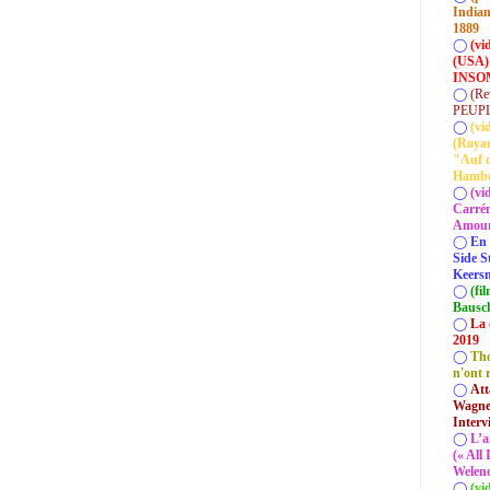
Indian
1889
◯
(vi
(USA)
INSOM
◯
(Re
PEUP
◯
(vi
(Roya
"Auf d
Hamb
◯
(vi
Carrém
Amour 
◯
En 
Side S
Keersm
◯
(fi
Bausc
◯
La 
2019
◯
Tho
n'ont 
◯
Att
Wagner
Interv
◯
L’a
(« All
Welenc
◯
(vi