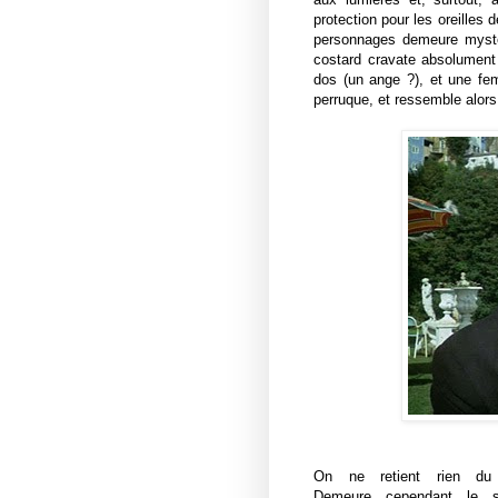
protection pour les oreilles
personnages demeure mysté
costard cravate absolument 
dos (un ange ?), et une fem
perruque, et ressemble alor
On ne retient rien du 
Demeure cependant le s