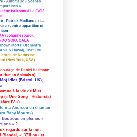
re - Ambitieux « Scènes
mporaines »
scène ballroom à La Gaîté
ue
re - Patrick Modiano : « La
use », entre apparition et
ition
KA (Johannesburg),
UNDO SOKUQALA
known Mortal Orchestra
ornia & Hawai), That Life
 corps de Katherine
ord (New York, USA)
 courage de Daniel Hellmann
ar Human Animals »)
déo) Idles (Bristol, UK),
er
hymne à la vie de Miet
p (« One Song - Histoire(s)
éâtre IV »)
terina Andreou en chantier
urn Baby Mourn»)
i Boutrous en pleines «
ctions » ?
ux regards sur la nuit
 Blandel, «L'Œil nu» et