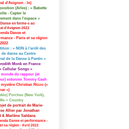
val d'Avignon - In)
osition (Arles) : « Babette
lte - Capter le
ement dans l'espace »
 Danse en forme-s au
val d'Avignon 2022
enda Danse et
rmance - Paris et sa région
 2022
tition : « NON à l'arrêt des
 de danse au Centre
nal de la Danse à Pantin »
redith Monk en France
« Cellular Songs »
 monde du rappeur (et
eur) estonien Tommy Cash
 mystère Christian Rizzo («
ar »)
idéo) Porches (New York),
Me + Country
ojet de portrait de Marie-
se Allier par Jonathan
et & Marlène Saldana
enda Danse et performance -
et sa région - Avril 2022