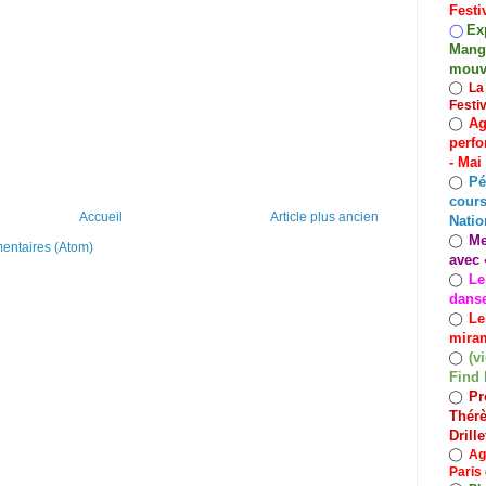
Festi
Exp
◯
Mango
mouv
◯
La
Festi
Ag
◯
perfo
- Mai
Pé
◯
cours
Accueil
Article plus ancien
Natio
Me
◯
mentaires (Atom)
avec 
Le
◯
dans
Le
◯
miram
(v
◯
Find 
Pr
◯
Thérè
Drill
◯
Ag
Paris 