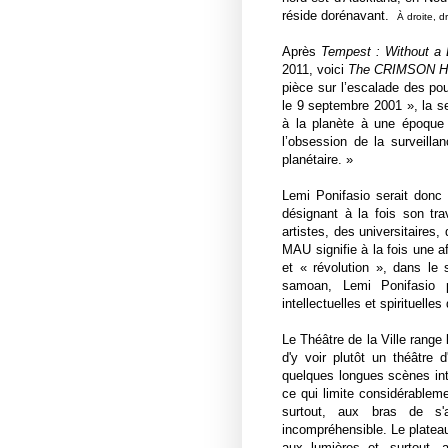
réside dorénavant.
À droite, 
Après
Tempest : Without a
2011, voici
The CRIMSON 
pièce sur l’escalade des pou
le 9 septembre 2001 », la s
à la planète à une époque 
l’obsession de la surveill
planétaire. »
Lemi Ponifasio serait donc
désignant à la fois son tra
artistes, des universitaires
MAU signifie à la fois une af
et « révolution », dans le 
samoan, Lemi Ponifasio 
intellectuelles et spirituell
Le Théâtre de la Ville range 
d'y voir plutôt un théâtre
quelques longues scènes int
ce qui limite considérableme
surtout, aux bras de s'
incompréhensible. Le plateau 
aux lumières et, surtout, 