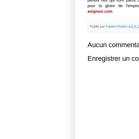
petites îles qui sont parti
pour la gloire de l'empi
avignon.com
Publié par
Fabien Rivière
à
5.4.1
Aucun commentai
Enregistrer un c