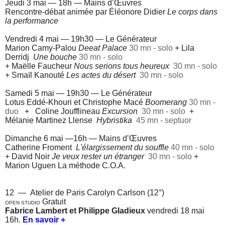
Jeudi 3 mai — 18h —
Mains d’Œuvres
Rencontre-débat animée par Éléonore Didier
Le corps dans
la performance
Vendredi 4 mai — 19h30 —
Le Générateur
Marion Camy-Palou
Deeat Palace
30 mn - solo
+ Lila
Derridj
Une bouche
30 mn - solo
+ Maëlle Faucheur
Nous serions tous heureux
30 mn - solo
+ Smaïl Kanouté
Les actes du désert
30 mn - solo
Samedi 5 mai — 19h30 —
Le Générateur
Lotus Eddé-Khouri et Christophe Macé
Boomerang
30 mn -
duo
+ Coline Joufflineau
Excursion
30 mn - solo
+
Mélanie Martinez Llense
Hybristika
45 mn -
septuor
Dimanche 6 mai —16h —
Mains d’Œuvres
Catherine Froment
L'élargissement du souffle
40 mn - solo
+ David Noir
Je veux rester un étranger
30 mn - solo
+
Marion Uguen La méthode C.O.A.
12 — Atelier de Paris Carolyn Carlson (12°)
Gratuit
OPEN STUDIO
Fabrice Lambert
et Philippe Gladieux
vendredi 18 mai
16h.
En savoir +