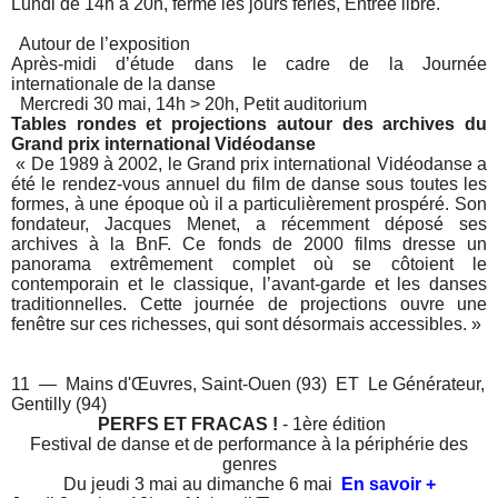
Lundi de 14h à 20h, fermé les jours fériés, Entrée libre.
Autour de l’exposition
Après-midi d’étude dans le cadre de la Journée
internationale de la danse
Mercredi 30 mai, 14h > 20h, Petit auditorium
Tables rondes et projections autour des archives du
Grand prix international Vidéodanse
« De 1989 à 2002, le Grand prix international Vidéodanse a
été le rendez-vous annuel du film de danse sous toutes les
formes, à une époque où il a particulièrement prospéré. Son
fondateur, Jacques Menet, a récemment déposé ses
archives à la BnF. Ce fonds de 2000 films dresse un
panorama extrêmement complet où se côtoient le
contemporain et le classique, l’avant-garde et les danses
traditionnelles. Cette journée de projections ouvre une
fenêtre sur ces richesses, qui sont désormais accessibles. »
11 — Mains d'Œuvres, Saint-Ouen (93) ET Le Générateur,
Gentilly (94)
PERFS ET FRACAS !
- 1ère édition
Festival de danse et de performance à la périphérie des
genres
Du jeudi 3 mai au dimanche 6 mai
En savoir +