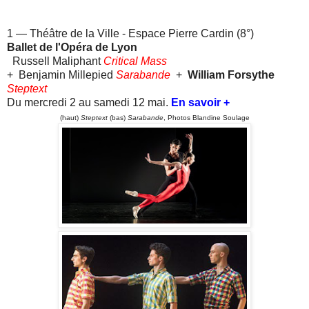
1 — Théâtre de la Ville - Espace Pierre Cardin (8°)
Ballet de l'Opéra de Lyon
Russell Maliphant
Critical Mass
+ Benjamin Millepied
Sarabande
+
William Forsythe
Steptext
Du mercredi 2 au samedi 12 mai.
En savoir +
(haut)
Steptext
(bas)
Sarabande
, Photos Blandine Soulage