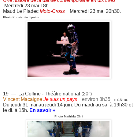
Une histoire de la danse contemporaine en dix titres
Mercredi 23 mai 18h.
Maud Le Pladec
Moto-Cross
Mercredi 23 mai 20h30.
Photo Konstantin Lipatov
19 — La Colline - Théâtre national (20°)
Vincent Macaigne
Je suis un pays
environ 3h35
THÉÂTRE
Du jeudi 31 mai au jeudi 14 juin
. D
u mardi au sa. à 19h30 et
le di. à 15h.
En savoir +
Photo Mathilda Olmi