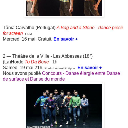
Tânia Carvalho (Portugal)
A Bag and a Stone - dance piece
for screen
FILM
Mercredi 16 mai, Gratuit.
En savoir +
2 — Théâtre de la Ville - Les Abbesses (18°)
(La)Horde
To Da Bone
1h
Samedi 19 mai 21h.
En savoir +
Photo Laurent Philippe
Nous avons publié
Concours - Danse élargie entre Danse
de surface et Danse du monde