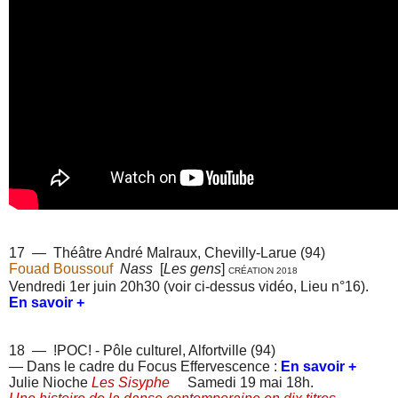
17 —
Théâtre André Malraux, Chevilly-Larue (94)
Fouad Boussouf
Nass
[
Les gens
]
CRÉATION 2018
Vendredi 1er juin 20h30 (voir ci-dessus vidéo, Lieu n°16).
En savoir +
18 — !POC! - Pôle culturel, Alfortville (94)
— Dans le cadre du Focus Effervescence :
En savoir +
Julie Nioche
Les Sisyphe
Samedi 19 mai 18h.