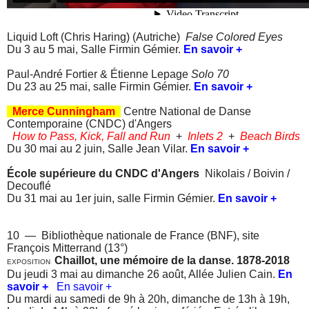
Liquid Loft (Chris Haring) (Autriche)
False Colored Eyes
Du 3 au 5 mai,
Salle Firmin Gémier.
En savoir +
Paul-André Fortier & Étienne Lepage
Solo 70
Du 23 au 25 mai, s
alle Firmin Gémier.
En savoir +
Merce Cunningham
Centre National de Danse
Contemporaine (CNDC) d'Angers
How to Pass, Kick, Fall and Run
+
Inlets 2
+
Beach Birds
Du 30 mai au 2 juin,
Salle Jean Vilar.
En savoir +
École supérieure du CNDC d'Angers
Nikolais / Boivin /
Decouflé
Du 31 mai au 1er juin, s
alle Firmin Gémier.
En savoir +
10 — Bibliothèque nationale de France (BNF), site
François Mitterrand (13°)
Chaillot, une mémoire de la danse. 1878-2018
EXPOSITION
Du jeudi 3 mai au dimanche 26 août, Allée Julien Cain.
En
savoir +
En savoir +
Du mardi au samedi de 9h à 20h, dimanche de 13h à 19h,