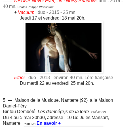
——
NEONS Never Ever, Oh ! Noisy Shadows
duo - 2014 -
40 mn.
Photos Philippe Weissbrodt
+
Vacuum
duo - 2015 - 25 mn.
Jeudi 17 et vendredi 18 mai 20h.
——
Ether
duo - 2018 - environ 40 mn. 1ère française
Du mardi 22 au vendredi 25 mai 20h.
5 — Maison de la Musique, Nanterre (92)
à la Maison
Daniel-Féry
Bintou Dembélé
Les damné(e)s de la terre
CRÉATION
Du 4 au 5 mai 20h30, adresse : 10 Bd Jules Mansart,
Nanterre.
En savoir +
Photo DR