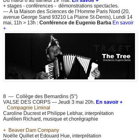
Du mardi 8 au samedi 19 mai.
En savoir +
+ stages - conférences - démonstrations spectacles.
— À la Maison des Sciences de l’Homme Paris Nord (20,
avenue George Sand 93210 La Plaine St-Denis), Lundi 14
mai, 11h > 13h :
Conférence de Eugenio Barba
En savoir
+
8 — Collège des Bernardins (5°)
VALSE DES CORPS — Jeudi 3 mai 20h.
En savoir +
Compagnie Liminal
Caroline Ducrest et Philippe Lebhar,
interprétation
Aurélien Richard, musique et chorégraphie
+
Beaver Dam Company
Noëlle Quillet et Edouard Hue, interprétation