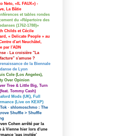
to Neto, «IL FAUX») -
e, La Bâtie
nférences et tables rondes
cement du «Répertoire des
edanses (1762-1788)»
h Childs et Cécile
ard, « Delicate People » au
entre d'art Neuchâtel,
ée par l'ADN
se - La croisière "La
acture" s'amuse ?
 renaissance de la Biennale
 danse de Lyon
uis Cole (Los Angeles),
ty Over Opinion
ver Tree & Little Big, Turn
 (feat. Tommy Cash)
aford Mods (UK), Full
ormance (Live on KEXP)
kTok · shlomoschmo : The
rove Shuffle > Shuffle
ng
ven Cohen arrêté par la
e à Vienne hier lors d'une
rmance 'pas invitée'