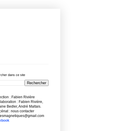
cher dans ce site
ction : Fabien Rivière
aboration : Fabien Rivière,
ne Bedler, André Maltais.
énat : nous contacter
esmagnetiques@gmail.com
ebook