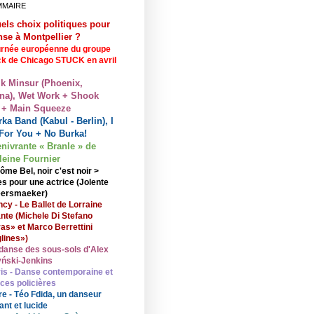
MMAIRE
els choix politiques pour
nse à Montpellier ?
rnée européenne du groupe
ck de Chicago STUCK en avril
lk Minsur (Phoenix,
na), Wet Work + Shook
 + Main Squeeze
ka Band (Kabul - Berlin), I
For You + No Burka!
enivrante « Branle » de
eine Fournier
ôme Bel, noir c'est noir >
s pour une actrice (Jolente
ersmaeker)
cy - Le Ballet de Lorraine
nte (Michele Di Stefano
ras» et Marco Berrettini
lines»)
danse des sous-sols d'Alex
ński-Jenkins
is - Danse contemporaine et
nces policières
re - Téo Fdida, un danseur
ant et lucide