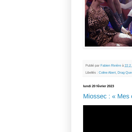
Publié par
Fabien Rivière
à
22.2
Libellés :
Coline Abert
,
Drag Que
lundi 20 février 2023
Miossec : « Mes 