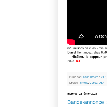
823 millions de vues - mis e
Daniel Hernandez, alias 6ix9
—
6ix9ine, le rappeur p
2023.
ICI
Publié par
Fabien Rivière
à
24.2
Libellés :
6ix9ine
,
Gooba
,
USA
mercredi 22 février 2023
Bande-annonce :