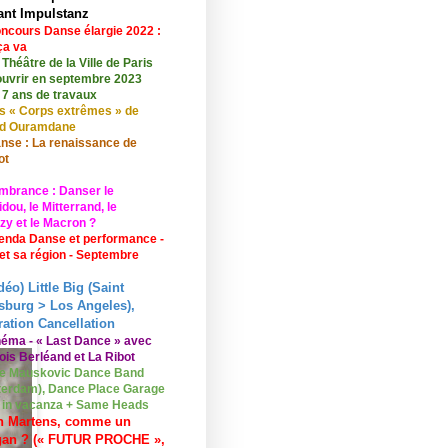
ant Impulstanz
ncours Danse élargie 2022 :
ça va
 Théâtre de la Ville de Paris
ouvrir en septembre 2023
 7 ans de travaux
s « Corps extrêmes » de
id Ouramdane
nse : La renaissance de
ot
mbrance : Danser le
ou, le Mitterrand, le
zy et le Macron ?
enda Danse et performance -
 et sa région - Septembre
déo) Little Big (Saint
sburg > Los Angeles),
ation Cancellation
néma - « Last Dance » avec
ois Berléand et La Ribot
e Mauskovic Dance Band
erdam), Dance Place Garage
o in vacanza + Same Heads
n Martens, comme un
gan ? (« FUTUR PROCHE »,