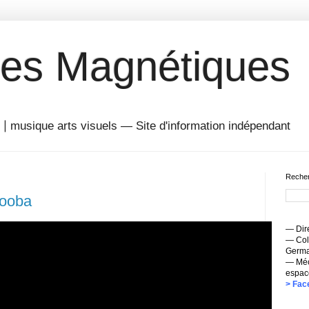
es Magnétiques
musique arts visuels — Site d'information indépendant
Recher
Gooba
— Dire
— Coll
Germai
— Méc
espac
> Fac