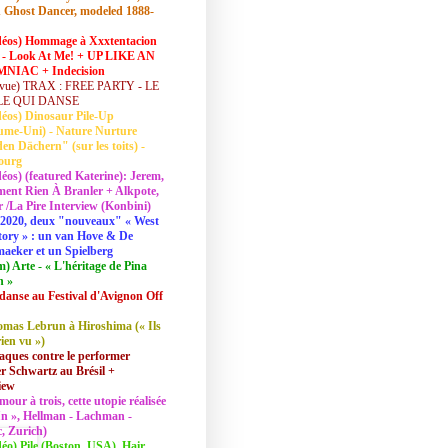
 Ghost Dancer, modeled 1888-
déos) Hommage à Xxxtentacion
 - Look At Me! + UP LIKE AN
NIAC + Indecision
vue) TRAX : FREE PARTY - LE
LE QUI DANSE
déos) Dinosaur Pile-Up
ume-Uni) - Nature Nurture
en Dächern" (sur les toits) -
ourg
déos) (featured Katerine): Jerem,
ent Rien À Branler + Alkpote,
/La Pire Interview (Konbini)
2020, deux "nouveaux" « West
tory » : un van Hove & De
aeker et un Spielberg
lm) Arte - « L'héritage de Pina
h »
danse au Festival d'Avignon Off
mas Lebrun à Hiroshima (« Ils
rien vu »)
aques contre le performer
 Schwartz au Brésil +
iew
mour à trois, cette utopie réalisée
 In », Hellman - Lachman -
, Zurich)
déo) Pile (Boston, USA), Hair