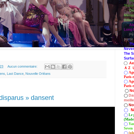
◯
Ph
Thérè
◯
Dé
Ménag
Allier
◯
Al
Long P
◯
Pé
parti
◯
Th
Never
The S
Surfa
◯
A
.23
Aucun commentaire:
ＡＺ Ｕ
◯
Age
ens
,
Last Dance
,
Nouvelle Orléans
Paris 
◯
Age
Paris e
◯
No
◯
Dan
disparus » dansent
meill
◯
No
◯
N
◯
Le 
(Madel
◯
Yas
Seven 
◯
(ph