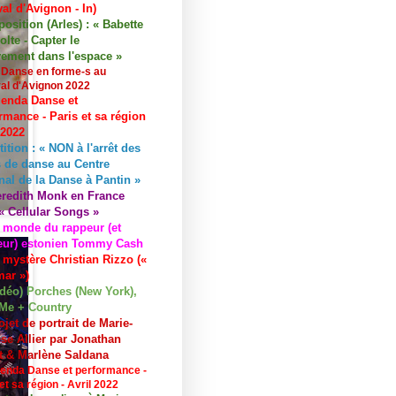
val d'Avignon - In)
osition (Arles) : « Babette
lte - Capter le
ement dans l'espace »
 Danse en forme-s au
val d'Avignon 2022
enda Danse et
rmance - Paris et sa région
 2022
tition : « NON à l'arrêt des
 de danse au Centre
nal de la Danse à Pantin »
redith Monk en France
« Cellular Songs »
 monde du rappeur (et
eur) estonien Tommy Cash
 mystère Christian Rizzo («
ar »)
idéo) Porches (New York),
Me + Country
ojet de portrait de Marie-
se Allier par Jonathan
et & Marlène Saldana
enda Danse et performance -
et sa région - Avril 2022