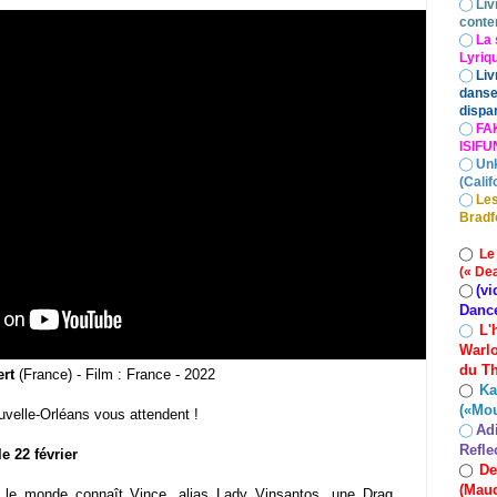
◯
Liv
conte
◯
La 
Lyriq
◯
Liv
danse
dispar
◯
FA
ISIF
◯
Un
(Calif
◯
Les
Bradf
◯
Le
(« De
(vi
◯
Danc
L'
◯
Warlo
du Th
ert
(France) - Film : France - 2022
Ka
◯
(«Mo
uvelle-Orléans vous attendent !
Ad
◯
Refle
e 22 février
De
◯
(Maud
t le monde connaît Vince, alias Lady Vinsantos, une Drag