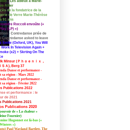
otos - Les adieux à Marie-
se Allier
cès de la fondatrice de la
erie de Verre Marie-Thérèse
 à 91 ans
exandre Roccoli envoûte («
lay (LP) »)
tition - Contredanse priée de
r / Contredanse asked to leave
e Smile (Oxford, UK), You Will
 Work In Television Again +
moke (x2) + Skrting On The
ce
elk Minsur (Ｐｈｏｅｎｉｘ，
ＳＡ), Berg 37
nda Danse et performance -
et sa région - Mars 2022
nda Danse et performance -
t sa région - Février 2022
s Publications 2022
se et performance : le
eur de 2021
s Publications 2021
os Publications 2020
pouvoir de « La chaleur »
eine Fournier)
mine Hugonnet est là-bas («
Winters »)
oto) Paul Wayland Bartlett, The