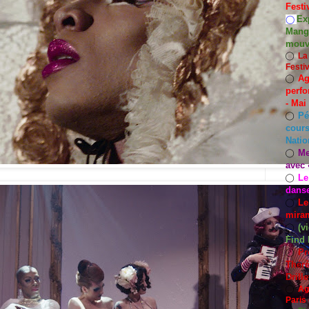
Festi
Exp
◯
Mango
mouv
◯
La
Festi
Ag
◯
perfo
- Mai
Pé
◯
cours
Natio
Me
◯
avec 
Le
◯
dans
Le
◯
miram
(v
◯
Find 
Pr
◯
Thérè
Drill
◯
Ag
Paris 