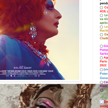
pend
◯
Co
4/18, 
◯
Le
va ré
après
◯
Le
Rach
◯
Da
Chaill
◯
Do
Pompid
Sarko
◯
Ag
Paris
2022
(vi
◯
Peter
Gener
◯
Ci
Franç
◯
Th
(Amst
+ Alt
Ja
◯
oura