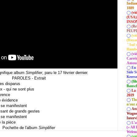
Indian
1889
◯
(vi
(USA)
INSOM
◯
(Re
PEUP
◯
(vi
(Roya
"Auf d
Hamb
◯
(vi
Carrém
Amour 
◯
En 
Side S
nifique album
Simplifier
, paru le 17 février dernier.
Keersm
PAROLES - Extrait
◯
(fi
mes disparus
Bausc
x - qui ne sont plus
◯
La 
arence
2019
◯
Tho
te évidence
n'ont 
ls se manifestent
◯
Att
aisant de grands gestes
Wagner
ls se manifestent
Interv
e la pièce
◯
L’a
(« All
Pochette de l'album
Simplifier
Welenc
◯
(vi