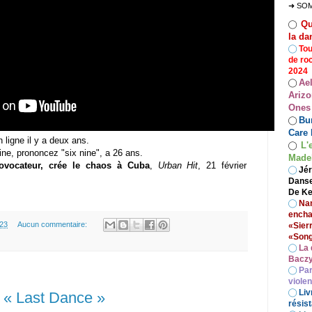
➜ SO
Qu
◯
la da
◯
Tou
de ro
2024
Ae
◯
Arizo
Ones
Bur
◯
Care 
n ligne il y a deux ans.
L'
◯
ine, prononcez "six nine", a 26 ans.
Madel
rovocateur, crée le chaos à Cuba
,
Urban Hit
, 21 février
◯
Jér
Danse
De Ke
◯
Nan
encha
.23
Aucun commentaire:
«Sier
«Song
◯
La 
Baczy
◯
Par
viole
◯
Liv
 « Last Dance »
résist