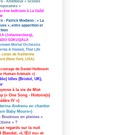
re - Ambitieux « Scènes
mporaines »
scène ballroom à La Gaîté
ue
re - Patrick Modiano : « La
use », entre apparition et
ition
KA (Johannesburg),
UNDO SOKUQALA
known Mortal Orchestra
ornia & Hawai), That Life
 corps de Katherine
ord (New York, USA)
 courage de Daniel Hellmann
ar Human Animals »)
déo) Idles (Bristol, UK),
er
hymne à la vie de Miet
p (« One Song - Histoire(s)
éâtre IV »)
terina Andreou en chantier
urn Baby Mourn»)
i Boutrous en pleines «
ctions » ?
ux regards sur la nuit
 Blandel, «L'Œil nu» et