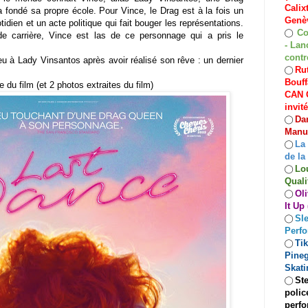
Calix
fondé sa propre école. Pour Vince, le Drag est à la fois un
Genèv
tidien et un acte politique qui fait bouger les représentations.
Co
◯
e carrière, Vince est las de ce personnage qui a pris le
- Lan
contr
eu à Lady Vinsantos après avoir réalisé son rêve : un dernier
Rut
◯
Bouff
e du film (et 2 photos extraites du film)
CAN C
invit
Dan
◯
Manuf
La
◯
de la
Lo
◯
Quali
Oli
◯
It Up
Sle
◯
Perf
Ti
◯
Pineg
Skati
Ste
◯
polic
perfo