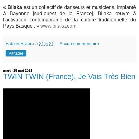
«
Bilaka
est un collectif de danseurs et musiciens. Implanté
à Bayonne [sud-ouest de la France], Bilaka œuvre à
l'activation contemporaine de la culture traditionnelle du
Pays Basque . »
www.bilaka.com
Fabien Rivière
à
21.5.21
Aucun commentaire:
Partager
mardi 18 mai 2021
TWIN TWIN (France), Je Vais Très Bien