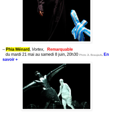
–
Phia Ménard
,
Vortex
,
Remarquable
du mardi 21 mai au samedi 8 juin, 20h30
.
En
Photo JL Beaujault
savoir +