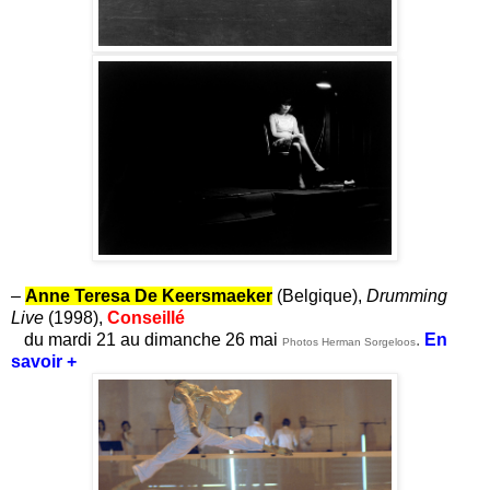
–
Anne Teresa De Keersmaeker
(Belgique),
Drumming
Live
(1998),
Conseillé
du mardi 21 au dimanche 26 mai
.
En
Photos Herman Sorgeloos
savoir +