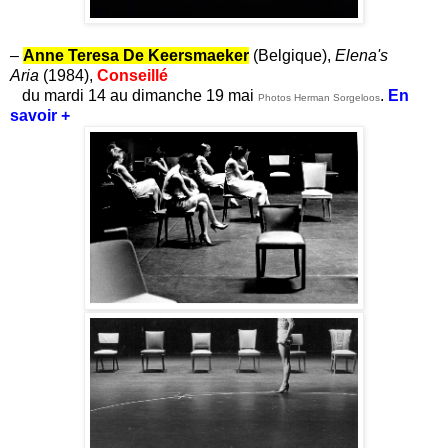
–
Anne Teresa De Keersmaeker
(Belgique),
Elena's
Aria
(1984),
Conseillé
du mardi 14 au dimanche 19 mai
.
En
Photos Herman Sorgeloos
savoir +