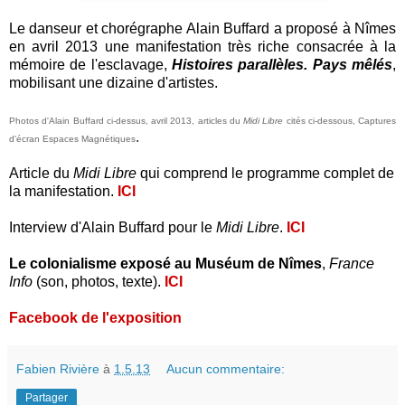
Le danseur et chorégraphe Alain Buffard a proposé à Nîmes
en avril 2013 une manifestation très riche consacrée à la
mémoire de l'esclavage,
Histoires parallèles. Pays mêlés
,
mobilisant une dizaine d'artistes.
Photos d'Alain Buffard ci-dessus, avril 2013, articles du
Midi Libre
cités ci-dessous, Captures
.
d'écran Espaces Magnétiques
Article du
Midi Libre
qui comprend le programme complet de
la manifestation.
ICI
Interview d'Alain Buffard pour le
Midi Libre
.
ICI
Le colonialisme exposé au Muséum de Nîmes
,
France
Info
(son, photos, texte).
ICI
Facebook de l'exposition
Fabien Rivière
à
1.5.13
Aucun commentaire:
Partager