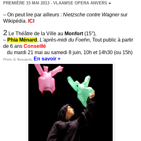
PREMIÈRE 15 MAI 2013 - VLAAMSE OPERA ANVERS
»
– On peut lire par ailleurs :
Nietzsche contre Wagner
sur
Wikipédia.
ICI
2
Le
Théâtre de la Ville
au
Monfort
(15°),
–
Phia Ménard
,
L'après-midi du Foehn
, Tout public à partir
de 6 ans
Conseillé
du mardi 21 mai au samedi 8 juin, 10h et 14h30 (ou 15h)
.
En savoir +
Photo JL Beaujault