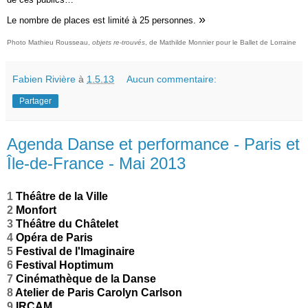
»
Le nombre de places est limité à 25 personnes.
Photo Mathieu Rousseau,
objets re-trouvés
, de Mathilde Monnier pour le Ballet de Lorraine
Fabien Rivière
à
1.5.13
Aucun commentaire:
Partager
Agenda Danse et performance - Paris et
Île-de-France - Mai 2013
1
Théâtre de la Ville
2
Monfort
3
Théâtre du Châtelet
4
Opéra de Paris
5
Festival de l'Imaginaire
6
Festival Hoptimum
7
Cinémathèque de la Danse
8
Atelier de Paris Carolyn Carlson
9
IRCAM