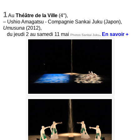
1
Au
Théâtre de la Ville
(4°),
– Ushio Amagatsu - Compagnie Sankai Juku (Japon),
Umusuna
(2012),
du jeudi 2 au samedi 11 mai
.
En savoir +
Photos Sankai Juku