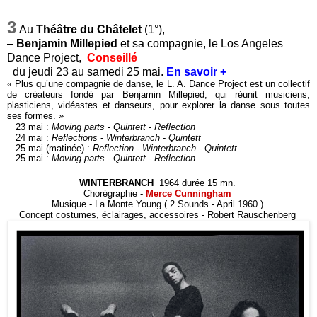
3
Au
Théâtre du Châtelet
(1°),
–
Benjamin Millepied
et sa compagnie, le Los Angeles
Dance Project,
Conseillé
du jeudi 23 au samedi 25 mai.
En savoir +
« Plus qu’une compagnie de danse, le L. A. Dance Project est un collectif
de créateurs fondé par Benjamin Millepied, qui réunit musiciens,
plasticiens, vidéastes et danseurs, pour explorer la danse sous toutes
ses formes. »
23 mai :
Moving parts
-
Quintett
-
Reflection
24 mai :
Reflections
-
Winterbranch
-
Quintett
25 mai (matinée) :
Reflection
-
Winterbranch
-
Quintett
25 mai :
Moving parts
-
Quintett
-
Reflection
WINTERBRANCH
1964 durée 15 mn.
Chorégraphie -
Merce Cunningham
Musique - La Monte Young ( 2 Sounds - April 1960 )
Concept costumes, éclairages, accessoires - Robert Rauschenberg