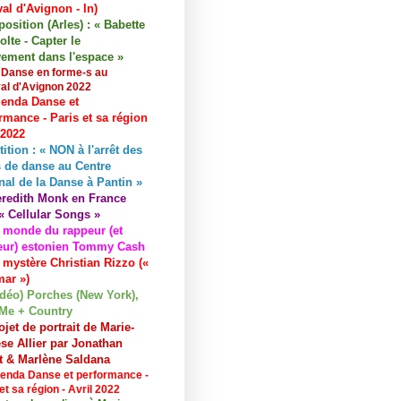
val d'Avignon - In)
osition (Arles) : « Babette
lte - Capter le
ement dans l'espace »
 Danse en forme-s au
val d'Avignon 2022
enda Danse et
rmance - Paris et sa région
 2022
tition : « NON à l'arrêt des
 de danse au Centre
nal de la Danse à Pantin »
redith Monk en France
« Cellular Songs »
 monde du rappeur (et
eur) estonien Tommy Cash
 mystère Christian Rizzo («
ar »)
idéo) Porches (New York),
Me + Country
ojet de portrait de Marie-
se Allier par Jonathan
et & Marlène Saldana
enda Danse et performance -
et sa région - Avril 2022