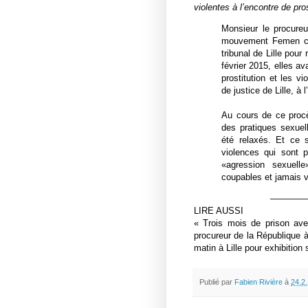
violentes à l’encontre de pro
Monsieur le procureur
mouvement Femen comp
tribunal de Lille pour
février 2015, elles av
prostitution et les v
de justice de Lille, à
Au cours de ce procè
des pratiques sexuel
été relaxés. Et ce 
violences qui sont p
«agression sexuell
coupables et jamais 
————
LIRE AUSSI
« Trois mois de prison ave
procureur de la République à
matin à Lille pour exhibition
Publié par
Fabien Rivière
à
24.2