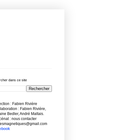
cher dans ce site
ction : Fabien Rivière
aboration : Fabien Rivière,
ne Bedler, André Maltais.
énat : nous contacter
esmagnetiques@gmail.com
ebook