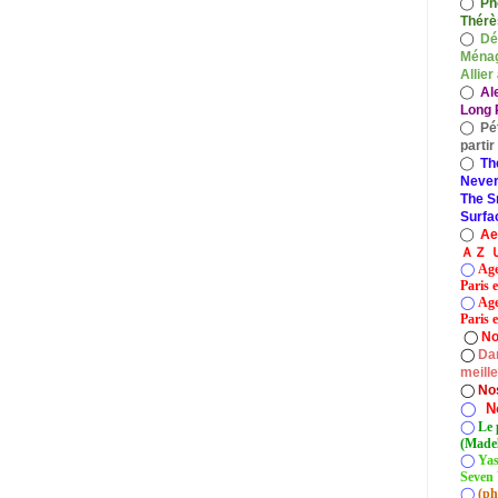
◯
Ph
Thérè
◯
Dé
Ménag
Allier
◯
Al
Long P
◯
Pé
parti
◯
Th
Never
The S
Surfa
◯
A
ＡＺ Ｕ
◯
Age
Paris 
◯
Age
Paris e
◯
No
◯
Dan
meill
◯
No
◯
N
◯
Le 
(Madel
◯
Yas
Seven 
◯
(ph