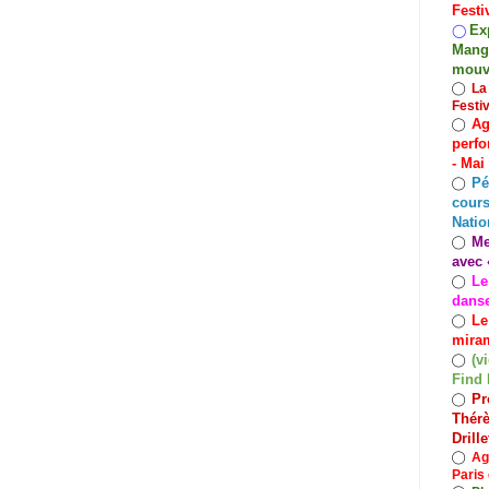
Festi
Exp
◯
Mango
mouv
◯
La
Festi
Ag
◯
perfo
- Mai
Pé
◯
cours
Natio
Me
◯
avec 
Le
◯
dans
Le
◯
miram
(v
◯
Find 
Pr
◯
Thérè
Drill
◯
Ag
Paris 