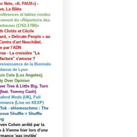
to Neto, «IL FAUX») -
e, La Bâtie
nférences et tables rondes
cement du «Répertoire des
edanses (1762-1788)»
h Childs et Cécile
ard, « Delicate People » au
entre d'art Neuchâtel,
ée par l'ADN
se - La croisière "La
acture" s'amuse ?
 renaissance de la Biennale
 danse de Lyon
uis Cole (Los Angeles),
ty Over Opinion
ver Tree & Little Big, Turn
 (feat. Tommy Cash)
aford Mods (UK), Full
ormance (Live on KEXP)
kTok · shlomoschmo : The
rove Shuffle > Shuffle
ng
ven Cohen arrêté par la
e à Vienne hier lors d'une
rmance 'pas invitée'