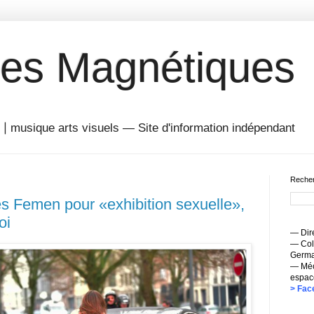
es Magnétiques
musique arts visuels — Site d'information indépendant
Recher
es Femen pour «exhibition sexuelle»,
oi
— Dire
— Coll
Germai
— Méc
espac
> Fac