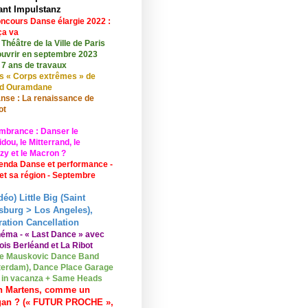
ant Impulstanz
ncours Danse élargie 2022 :
ça va
 Théâtre de la Ville de Paris
ouvrir en septembre 2023
 7 ans de travaux
s « Corps extrêmes » de
id Ouramdane
nse : La renaissance de
ot
mbrance : Danser le
ou, le Mitterrand, le
zy et le Macron ?
enda Danse et performance -
 et sa région - Septembre
déo) Little Big (Saint
sburg > Los Angeles),
ation Cancellation
néma - « Last Dance » avec
ois Berléand et La Ribot
e Mauskovic Dance Band
erdam), Dance Place Garage
o in vacanza + Same Heads
n Martens, comme un
gan ? (« FUTUR PROCHE »,