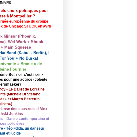
MMAIRE
els choix politiques pour
nse à Montpellier ?
rnée européenne du groupe
ck de Chicago STUCK en avril
lk Minsur (Phoenix,
na), Wet Work + Shook
 + Main Squeeze
ka Band (Kabul - Berlin), I
For You + No Burka!
enivrante « Branle » de
eine Fournier
ôme Bel, noir c'est noir >
s pour une actrice (Jolente
ersmaeker)
cy - Le Ballet de Lorraine
nte (Michele Di Stefano
ras» et Marco Berrettini
lines»)
danse des sous-sols d'Alex
ński-Jenkins
is - Danse contemporaine et
nces policières
re - Téo Fdida, un danseur
ant et lucide