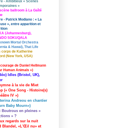
re - Ambitieux « Scènes
mporaines »
scène ballroom à La Gaîté
ue
re - Patrick Modiano : « La
use », entre apparition et
ition
KA (Johannesburg),
UNDO SOKUQALA
known Mortal Orchestra
ornia & Hawai), That Life
 corps de Katherine
ord (New York, USA)
 courage de Daniel Hellmann
ar Human Animals »)
déo) Idles (Bristol, UK),
er
hymne à la vie de Miet
p (« One Song - Histoire(s)
éâtre IV »)
terina Andreou en chantier
urn Baby Mourn»)
i Boutrous en pleines «
ctions » ?
ux regards sur la nuit
 Blandel, «L'Œil nu» et