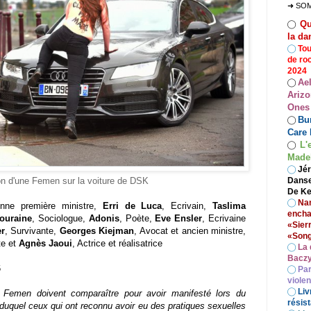
➜ SO
Qu
◯
la da
◯
Tou
de ro
2024
Ae
◯
Arizo
Ones
Bur
◯
Care 
L'
◯
Madel
◯
Jér
on d'une Femen sur la voiture de DSK
Danse
De Ke
◯
Nan
enne première ministre,
Erri de Luca
, Ecrivain,
Taslima
encha
Touraine
, Sociologue,
Adonis
, Poète,
Eve Ensler
, Ecrivaine
«Sier
r
, Survivante,
Georges Kiejman
, Avocat et ancien ministre,
«Song
te et
Agnès Jaoui
, Actrice et réalisatrice
◯
La 
Baczy
6
◯
Par
viole
◯
Liv
f Femen doivent comparaître pour avoir manifesté lors du
résist
duquel ceux qui ont reconnu avoir eu des pratiques sexuelles