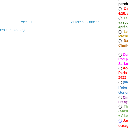
pend
◯
Co
4/18, 
◯
Le
Accueil
Article plus ancien
va ré
après
mentaires (Atom)
◯
Le
Rach
◯
Da
Chaill
◯
Do
Pompid
Sarko
◯
Ag
Paris
2022
(vi
◯
Peter
Gener
◯
Ci
Franç
◯
Th
(Amst
+ Alt
Ja
◯
oura