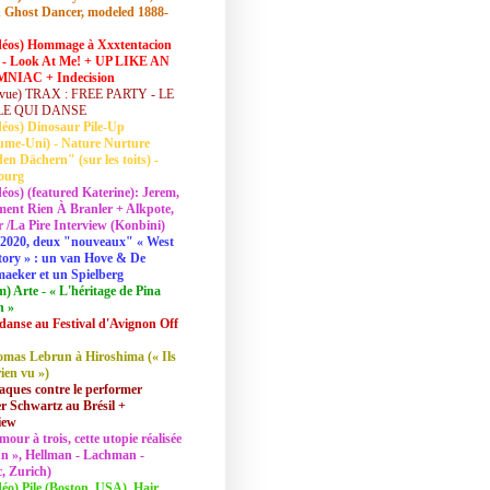
 Ghost Dancer, modeled 1888-
déos) Hommage à Xxxtentacion
 - Look At Me! + UP LIKE AN
NIAC + Indecision
vue) TRAX : FREE PARTY - LE
LE QUI DANSE
déos) Dinosaur Pile-Up
ume-Uni) - Nature Nurture
en Dächern" (sur les toits) -
ourg
déos) (featured Katerine): Jerem,
ent Rien À Branler + Alkpote,
/La Pire Interview (Konbini)
2020, deux "nouveaux" « West
tory » : un van Hove & De
aeker et un Spielberg
lm) Arte - « L'héritage de Pina
h »
danse au Festival d'Avignon Off
mas Lebrun à Hiroshima (« Ils
rien vu »)
aques contre le performer
 Schwartz au Brésil +
iew
mour à trois, cette utopie réalisée
 In », Hellman - Lachman -
, Zurich)
déo) Pile (Boston, USA), Hair