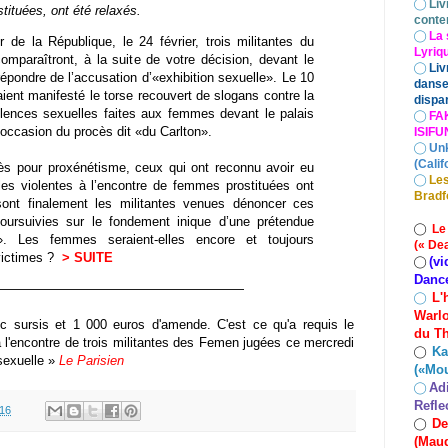
◯
Liv
stituées, ont été relaxés.
conte
◯
La 
 de la République, le 24 février, trois militantes du
Lyriq
araîtront, à la suite de votre décision, devant le
◯
Liv
 répondre de l’accusation d’«exhibition sexuelle». Le 10
danse
aient manifesté le torse recouvert de slogans contre la
dispar
iolences sexuelles faites aux femmes devant le palais
◯
FA
 l’occasion du procès dit «du Carlton».
ISIF
◯
Un
(Calif
s pour proxénétisme, ceux qui ont reconnu avoir eu
◯
Les
les violentes à l’encontre de femmes prostituées ont
Bradf
sont finalement les militantes venues dénoncer ces
oursuivies sur le fondement inique d’une prétendue
◯
Le
e». Les femmes seraient-elles encore et toujours
(« De
victimes ?
> SUITE
(vi
◯
Danc
———————————————————
L'
◯
Warlo
c sursis et 1 000 euros d'amende. C'est ce qu'a requis le
du Th
 l'encontre de trois militantes des Femen jugées ce mercredi
Ka
◯
 sexuelle »
Le Parisien
(«Mo
Ad
◯
Refle
.16
De
◯
(Maud