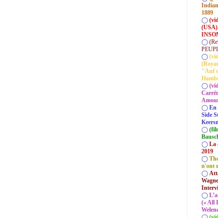
Indian
1889
◯
(vi
(USA)
INSOM
◯
(Re
PEUP
◯
(vi
(Roya
"Auf d
Hamb
◯
(vi
Carrém
Amour 
◯
En 
Side S
Keersm
◯
(fi
Bausc
◯
La 
2019
◯
Tho
n'ont 
◯
Att
Wagner
Interv
◯
L’a
(« All
Welenc
◯
(vi