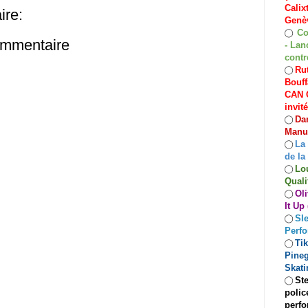
Calix
re:
Genèv
Co
◯
ommentaire
- Lan
contr
Rut
◯
Bouff
CAN C
invit
Dan
◯
Manuf
La
◯
de la
Lo
◯
Quali
Oli
◯
It Up
Sle
◯
Perf
Ti
◯
Pineg
Skati
Ste
◯
polic
perfo