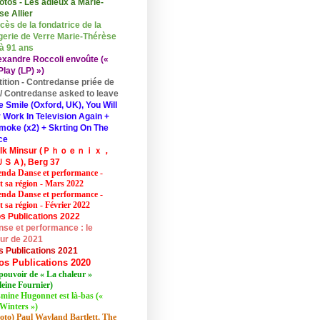
otos - Les adieux à Marie-
se Allier
cès de la fondatrice de la
erie de Verre Marie-Thérèse
 à 91 ans
exandre Roccoli envoûte («
lay (LP) »)
tition - Contredanse priée de
r / Contredanse asked to leave
e Smile (Oxford, UK), You Will
 Work In Television Again +
moke (x2) + Skrting On The
ce
elk Minsur (Ｐｈｏｅｎｉｘ，
ＳＡ), Berg 37
nda Danse et performance -
et sa région - Mars 2022
nda Danse et performance -
t sa région - Février 2022
s Publications 2022
se et performance : le
eur de 2021
s Publications 2021
os Publications 2020
pouvoir de « La chaleur »
eine Fournier)
mine Hugonnet est là-bas («
Winters »)
oto) Paul Wayland Bartlett, The