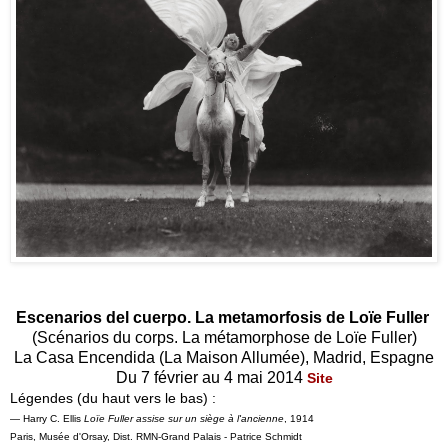
Escenarios del cuerpo. La metamorfosis de Loïe Fuller
(Scénarios du corps. La métamorphose de Loïe Fuller)
La Casa Encendida (La Maison Allumée), Madrid, Espagne
Du 7 février au 4 mai 2014
Site
Légendes (du haut vers le bas) :
— Harry C. Ellis
Loïe Fuller assise sur un siège à l'ancienne
, 1914
Paris, Musée d'Orsay, Dist. RMN-Grand Palais - Patrice Schmidt