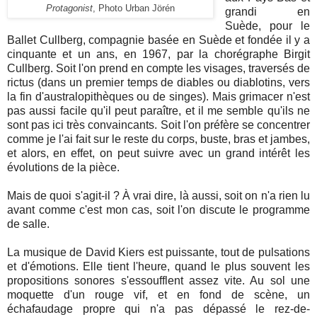
Protagonist
, Photo Urban Jörén
grandi en
Suède, pour le
Ballet Cullberg, compagnie basée en Suède et fondée il y a
cinquante et un ans, en 1967, par la chorégraphe Birgit
Cullberg.
Soit l'on prend en compte les visages, traversés de
rictus (dans un premier temps de diables ou diablotins, vers
la fin d'australopithèques ou de singes). Mais grimacer n'est
pas aussi facile qu'il peut paraître, et il me semble qu'ils ne
sont pas ici très convaincants. Soit l'on préfère se concentrer
comme je l'ai fait sur le reste du corps, buste, bras et jambes,
et alors, en effet, on peut suivre avec un grand intérêt les
évolutions de la pièce.
Mais de quoi s'agit-il ? À vrai dire, là aussi, soit on n'a rien lu
avant comme c'est mon cas, soit l'on discute le programme
de salle.
La musique de David Kiers est puissante, tout de pulsations
et d'émotions. Elle tient l'heure, quand le plus souvent les
propositions sonores s'essoufflent assez vite. Au sol une
moquette d'un rouge vif, et en fond de scène, un
échafaudage propre qui n'a pas dépassé le rez-de-