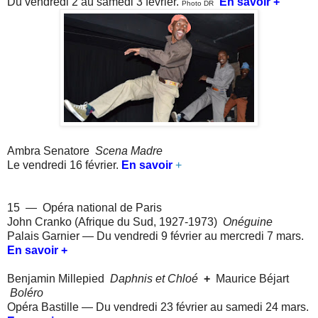
Du vendredi 2 au samedi 3 février.
En savoir +
Photo DR
Ambra Senatore
Scena Madre
Le vendredi 16 février.
En savoir
+
15 — Opéra national de Paris
John Cranko (Afrique du Sud, 1927-1973)
O
néguine
Palais Garnier — D
u vendredi 9 février au mercredi 7 mars.
En savoir +
Benjamin Millepied
Daphnis et Chloé
+
M
aurice Béjart
Boléro
Opéra Bastille — D
u vendredi 23 février au samedi 24 mars.