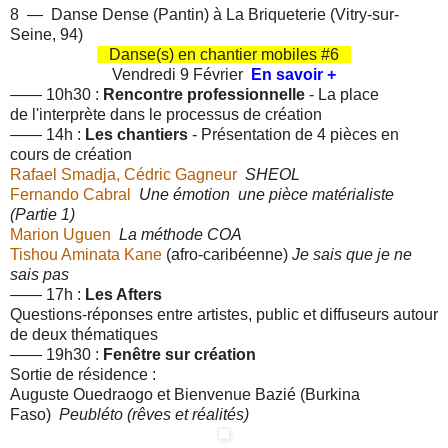
8 — Danse Dense (Pantin)
à La Briqueterie (
Vitry-sur-
Seine, 94)
Danse(s) en chantier mobiles #6
Vendredi 9 Février
En savoir +
—— 10h30 :
Rencontre professionnelle
- La place
de l'interprète dans le processus de création
—— 14h :
Les chantiers
- Présentation de 4 pièces en
cours de création
Rafael Smadja, Cédric Gagneur
SHEOL
Fernando Cabral
Une émotion une pièce matérialiste
(Partie 1)
Marion Uguen
La méthode COA
Tishou Aminata Kane
(afro-caribéenne)
Je sais que je ne
sais pas
—— 17h :
Les Afters
Questions-réponses entre artistes, public et diffuseurs autour
de deux thématiques
—— 1
9h30 :
Fenêtre sur création
Sortie de résidence :
Auguste Ouedraogo et Bienvenue Bazié
(Burkina
Faso)
Peubléto (rêves et réalités)