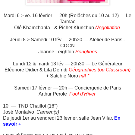
Mardi 6 > ve. 16 février — 20h (Relâches du 10 au 12) —
Le
Tarmac
Olé Khamchanla & Pichet Klunchun
Negotiation
Jeudi 8 > Samedi 10 fév — 20h30 —
Atelier de Paris -
CDCN
Joanne Leighton
Songlines
Lundi 12 & mardi 13 fév — 20h30 — Le Générateur
Éléonore Didier & Lila Derridj
Géographies (ou Classroom)
+ Satchie Noro
mA *
Samedi 17 février — 20h —
Conciergerie de Paris
Arthur Perole
Fool d’Hiver
10 —
TND Chaillot (16°)
José Montalvo
Carmen(s)
Du jeudi 1er au vendredi 23 février, s
alle Jean Vilar.
En
savoir +