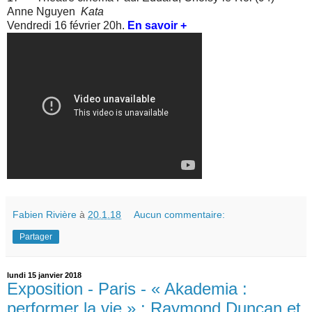
Anne Nguyen
Kata
Vendredi 16 février 20h.
En savoir +
Fabien Rivière
à
20.1.18
Aucun commentaire:
Partager
lundi 15 janvier 2018
Exposition - Paris - « Akademia :
performer la vie » : Raymond Duncan et