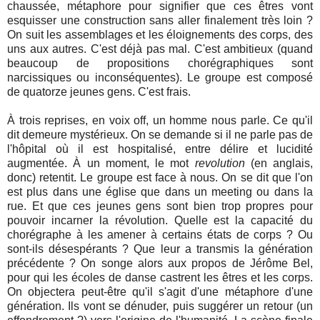
chaussée, métaphore pour signifier que ces êtres vont
esquisser une construction sans aller finalement très loin ?
On suit les assemblages et les éloignements des corps, des
uns aux autres. C'est déjà pas mal. C'est ambitieux (quand
beaucoup de propositions chorégraphiques sont
narcissiques ou inconséquentes). Le groupe est composé
de quatorze jeunes gens. C'est frais.
À trois reprises, en voix off, un homme nous parle. Ce qu'il
dit demeure mystérieux. On se demande si il ne parle pas de
l'hôpital où il est hospitalisé, entre délire et lucidité
augmentée. À un moment, le mot
revolution
(en anglais,
donc) retentit. Le groupe est face à nous. On se dit que l'on
est plus dans une église que dans un meeting ou dans la
rue. Et que ces jeunes gens sont bien trop propres pour
pouvoir incarner la révolution. Quelle est la capacité du
chorégraphe à les amener à certains états de corps ? Ou
sont-ils désespérants ? Que leur a transmis la génération
précédente ? On songe alors aux propos de Jérôme Bel,
pour qui les écoles de danse castrent les êtres et les corps.
On objectera peut-être qu'il s'agit d'une métaphore d'une
génération. Ils vont se dénuder, puis suggérer un retour (un