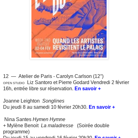
12 —
Atelier de Paris - Carolyn Carlson (12°)
Liz Santoro et Pierre Godard
Vendredi 2 février
OPEN STUDIO
16h, entrée libre sur réservation.
En savoir +
Joanne Leighton
Songlines
Du jeudi 8 au samedi 10 février 20h30.
En savoir +
Nina Santes
Hymen Hymne
+ Mylène Benoit
La maladresse
(Soirée double
programme)
Du jeudi 15 au vendredi 16 février
20h30
.
En savoir +