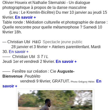
Olivier Houeix et Nathalie Sternalski - Un dialogue
photographique à propos de la danse masculine
(Lieu : Le Kremlin-Bicêtre) Du mer 10 janvier au jeudi 15
février.
En savoir +
Table ronde : Médiation culturelle et photographie de danse :
Quelle rencontre pour quelle métamorphose ? Samedi 10
février 18h.
— Christian Ubl
H&G
Spectacle jeune public
28 janvier et 3 février + Ateliers parent/enfant. Mardi
30.
En savoir +
——
Christian Ubl
S T I L
Jeudi 1er et vendredi 2 février.
En savoir +
——
Fenêtre sur création : Cie
Auguste-
Bienvenue
Peubléto
vendredi 9 février, GRATUIT.
En
Photo Grégory Hiétin
savoir +