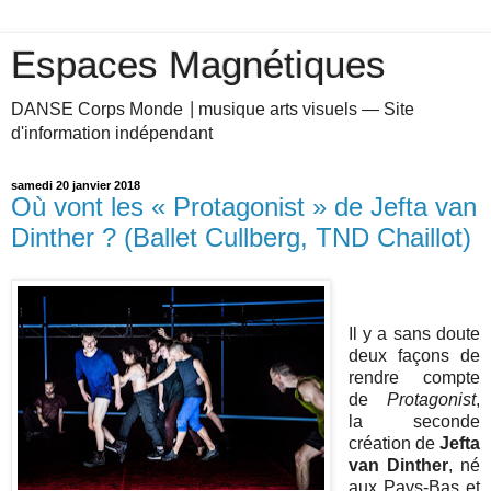
Espaces Magnétiques
DANSE Corps Monde ⎥ musique arts visuels — Site
d'information indépendant
samedi 20 janvier 2018
Où vont les « Protagonist » de Jefta van
Dinther ? (Ballet Cullberg, TND Chaillot)
.
Il y a sans doute
deux façons de
rendre compte
de
Protagonist
,
la seconde
création de
Jefta
van Dinther
, né
aux Pays-Bas et