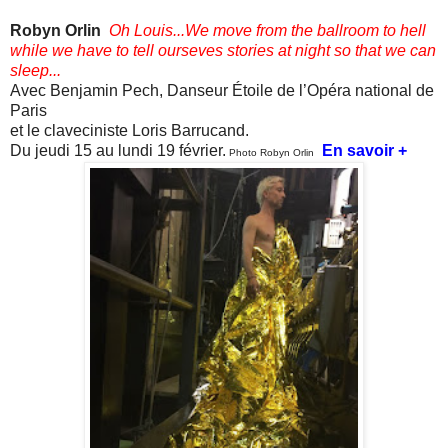
Robyn Orlin
Oh Louis...We move from the ballroom to hell
while we have to tell ourseves stories at night so that we can
sleep...
Avec Benjamin Pech, Danseur Étoile de l’Opéra national de
Paris
et le claveciniste Loris Barrucand.
Du jeudi 15 au lundi 19 février.
En savoir +
Photo Robyn Orlin