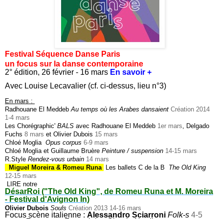
Festival Séquence Danse Paris
un focus sur la danse contemporaine
2° édition, 26 février - 16 mars
En savoir +
Avec Louise Lecavalier (cf. ci-dessus, lieu n°3)
En mars :
Radhouane El Meddeb
Au temps où les Arabes dansaient
Création 2014
1-4 mars
Les Chorégraphic'
BALS
avec Radhouane El Meddeb
1er mars
, Delgado
Fuchs
8 mars
et Olivier Dubois
15 mars
Chloé Moglia
Opus corpus
6-9 mars
Chloé Moglia et Guillaume Bruère
Peinture / suspension
14-15 mars
R.Style
Rendez-vous urbain
14 mars
Miguel Moreira & Romeu Runa
Les ballets C de la B
The Old King
12-15 mars
LIRE notre
DésarRoi ("The Old King", de Romeu Runa et M. Moreira
- Festival d'Avignon In)
Olivier Dubois
Souls
Création 2013 14-16 mars
Focus scène italienne :
Alessandro Sciarroni
Folk-s
4-5