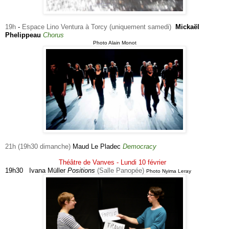
19h
-
Espace Lino Ventura à Torcy (uniquement samedi)
Mickaël
Phelippeau
Chorus
Photo Alain Monot
21h
(19h30 dimanche)
Maud Le Pladec
Democracy
Théâtre de Vanves - Lundi 10 février
19h30 Ivana Müller
Positions
(Salle Panopée)
Photo Nyima Leray