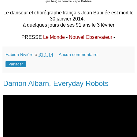
(en bas) sa femme Zapo Babilée
Le danseur et chorégraphe français Jean Babilée est mort le
30 janvier 2014,
à
quelques jours de ses 91 ans le 3 février
PRESSE
Le Monde
-
Nouvel Observateur
-
Fabien Rivière
à
31.1.14
Aucun commentaire:
Partager
Damon Albarn, Everyday Robots