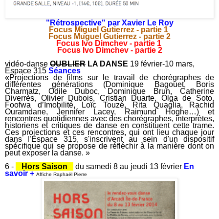
"Rétrospective" par Xavier Le Roy
Focus Miguel Gutierrez - partie 1
Focus Muguel Gutierrez - partie 2
Focus Ivo Dimchev - partie 1
Focus Ivo Dimchev - partie 2
vidéo-danse
OUBLIER
LA DANSE
19 février-10 mars,
Espace 315
Séances
«Projections de films sur le travail de chorégraphes de
différentes générations (Dominique Bagouet, Boris
Charmatz, Odile Duboc, Dominique Brun, Catherine
Diverrès, Olivier Dubois, Cristian Duarte, Olga de Soto,
Foofwa d’Imobilité, Loïc Touzé, Rita Quaglia, Rachid
Ouramdane, Jennifer Lacey, Raimund Hoghe…) et
rencontres quotidiennes avec des chorégraphes, interprètes,
historiens et critiques de danse en constituent cette trame.
Ces projections et ces rencontres, qui ont lieu chaque jour
dans l’Espace 315, s'inscrivent au sein d'un dispositif
spécifique qui se propose de réfléchir à la manière dont on
peut exposer la danse. »
6 -
Hors Saison
du samedi 8 au jeudi 13 février
En
savoir +
Affiche Raphaël Pierre