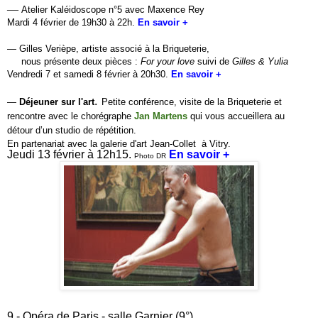
—
Atelier Kaléidoscope n°5 avec Maxence Rey
Mardi 4 février de 19h30 à 22h.
En savoir +
— Gilles Verièpe, artiste associé à la Briqueterie,
nous présente deux pièces :
For your love
suivi de
Gilles & Yulia
Vendredi 7 et samedi 8 février à 20h30.
En savoir +
.
—
Déjeuner sur l'art
Petite conférence, visite de la Briqueterie et
rencontre avec le chorégraphe
Jan Martens
qui vous accueillera au
détour d’un studio de répétition.
En partenariat avec la galerie d'art Jean-Collet à Vitry.
Jeudi 13 février à 12h15.
En savoir +
Photo DR
9 - Opéra de Paris - salle Garnier (9°),