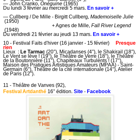
— John Cranko,
Onéguine
(1965)
Du lundi 3 février au mercredi 5 mars.
En savoir +
— Cullberg / De Mille - Birgitt Cullberg,
Mademoiselle Julie
(1950)
+ Agnes de Mille,
Fall River Legend
(1948)
Du vendredi 21 février au jeudi 13 mars.
En savoir +
10 - Festival Faits d'hiver (16 janvier - 15 février)
Presque
rien
Lieux :
Le Tarmac
(20°), Micadanses (4°), le Shakirail (18°),
Le Vent se lève ! (19°), le Théâtre de Verre (18°), le Théâtre
de la Boutonnière (11°), Chapiteaux Turbulents ! (17°),
Maison des Pratiques Artistiques Amateurs (MPAA) - Saint-
Germain (6°), Théâtre de la cité internationale (14°), Atelier
de Paris (12°).
11 - Théâtre de Vanves (92),
Festival Artdanthé
16° édition.
Site
-
Facebook