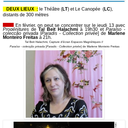
DEUX LIEUX :
le Théâtre (
LT
) et Le Canopée (
LC
),
distants de 300 mètres
En février, on peut se concentrer sur le jeudi 13 avec
Progénitures
de
Tal Beit Halachmi
à 19h30 et
Paraíso -
colecção privada
[
Paradis - Collection privée
] de
Marlene
Monteiro Freitas
à 21h.
Tal Beit Halachmi, Capture d'écran Espaces Magnétiques //
Paraíso - colecção privada
[
Paradis - Collection privée
] de Marlene Monteiro Freitas