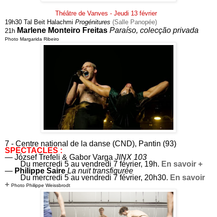
Théâtre de Vanves - Jeudi 13 février
19h30 Tal Beit Halachmi
Progénitures
(Salle Panopée)
Marlene Monteiro Freitas
Paraíso, colecção privada
21h
Photo Margarida Ribeiro
7 - Centre national de la danse (CND), Pantin (93)
SPECTACLES :
— J
ózsef Trefeli & Gabor Varga
JINX 103
Du mercredi 5 au vendredi 7 février, 19h.
En savoir +
—
Philippe Saire
La nuit transfigurée
Du mercredi 5 au vendredi 7 février, 20h30.
En savoir
+
Photo Philippe Weissbrodt