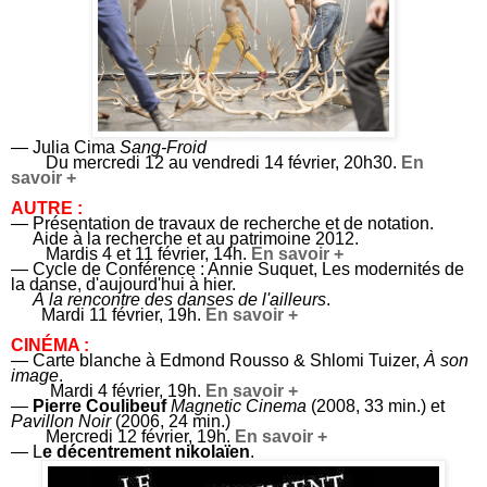
— Julia Cima
Sang-Froid
Du mercredi 12 au vendredi 14 février, 20h30.
En
savoir +
AUTRE :
— Présentation de travaux de recherche et de notation.
Aide à la recherche et au patrimoine 2012.
Mardis 4 et 11 février, 14h.
En savoir +
— Cycle de Conférence : Annie Suquet,
Les modernités de
la danse, d'aujourd'hui à hier.
À la rencontre des danses de l'ailleurs
.
Mardi 11 février, 19h.
En savoir +
CINÉMA :
— Carte blanche à Edmond Rousso & Shlomi Tuizer,
À son
image
.
Mardi 4 février, 19h.
En savoir +
—
Pierre Coulibeuf
Magnetic Cinema
(2008, 33 min.) et
Pavillon Noir
(2006, 24 min.)
Mercredi 12 février, 19h.
En savoir +
— L
e décentrement nikolaïen
.