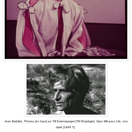
Jean Babilée, Photos (en haut) en Till Eulenspeigel [Till l'Espiègle], Gjon Mili pour
Life
, non
daté [1949 ?];