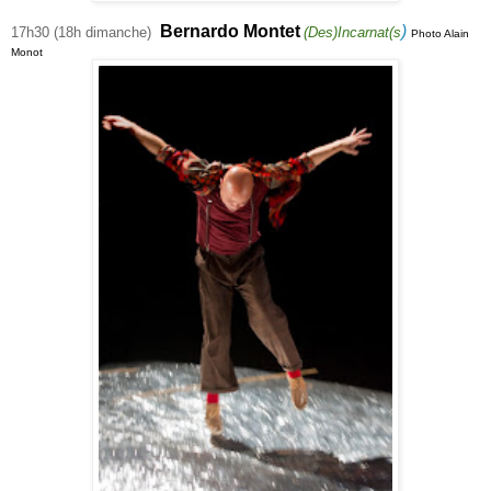
Bernardo Montet
)
17h30 (18h dimanche)
(Des)Incarnat(s
Photo Alain
Monot