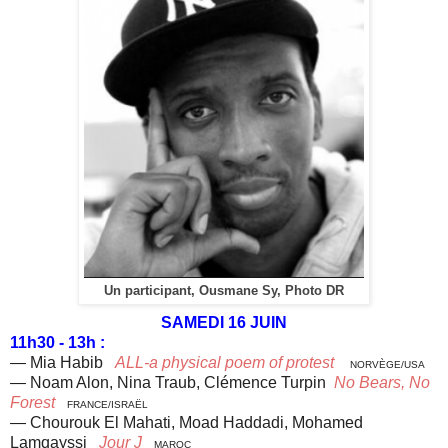
Un participant, Ousmane Sy, Photo DR
SAMEDI 16 JUIN
11h30 - 13h :
— Mia Habib
ALL-a physical poem of protest
NORVÈGE/USA
— Noam Alon, Nina Traub,
Clémence Turpin
No Bears
, No
Forest
FRANCE/ISRAËL
— Chourouk El Mahati, Moad Haddadi,
Mohamed
Lamqayssi
Jour J
MAROC