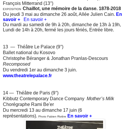
François Mitterrand (13°)
Chaillot, une mémoire de la danse. 1878-2018
EXPOSITION
Du jeudi 3 mai au dimanche 26 août, Allée Julien Cain.
En
savoir +
En savoir +
Du mardi au samedi de 9h à 20h, dimanche de 13h à 19h,
Lundi de 14h à 20h, fermé les jours fériés, Entrée libre.
13 —
Théâtre Le Palace (9°)
Ballet national du Kosovo
Christophe Béranger & Jonathan Pranlas-Descours
Recomposed
Du vendredi 1er au dimanche 3 juin.
www.theatrelepalace.fr
14 — Théâtre de Paris (9°)
Kibbutz Contemporary Dance Company
Mother’s Milk
Chorégraphe Rami Be'er
Du mercredi 13 au dimanche 17 juin (6
représentations).
En savoir +
Photo Fabien Rivière