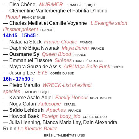
— Elsa Chêne
MUR/MER
FRANCE/BELGIQUE
— Clémentine Vanlerberghe et
Fabritia D’Intino
Plubel
FRANCE/ITALIE
— Charles Meillat et
Camille Voyenne
L’Evangile selon
l’instant présent
FRANCE
14h15 - 15h45 :
—
Natacha Steck
France-Croatie
FRANCE
— Daphné Biiga Nwanak
Maya Deren
FRANCE
— Ousmane Sy
Queen Blood
FRANCE
— Emmanuel Tussore
Sirènes
FRANCE/
ÉTATS-UNIS
— Mayara Souza de Assis
ArRUAça-Baile Funk
BRÉSIL
—
Jusung Lee
EYE
CORÉE DU SUD
16h - 17h30 :
— Pietro Marullo
WRECK-List of extinct
species
ITALIE/BELGIQUE
—
Kwame Asafo-Adjei
Family Honour
ROYAUME-UNI
— Noga Golan
Autocopie
ISRAËL
— Saïdo Lehlouh
Apaches
FRANCE
—
Howool Baek
Foreign body_trio
CORÉE DU SUD
— Julia Henning, Bianca Maria Lay,
Dain Alexandra
Rubin
Le Kleitoris Ballet
BRÉSIL/ITALIE/ÉTATS-UNIS