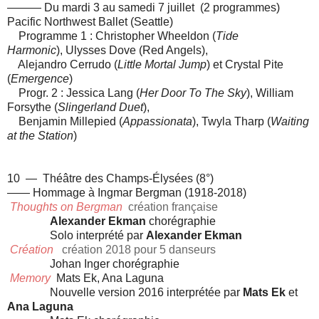
——— Du mardi 3 au samedi 7 juillet
(2 programmes)
Pacific Northwest Ballet (Seattle)
Programme 1 :
Christopher Wheeldon (
Tide
Harmonic
),
Ulysses Dove (
Red Angels),
Alejandro Cerrudo
(
Little Mortal Jump
) et
Crystal Pite
(
Emergence
)
Progr. 2 : Jessica Lang (
Her Door To The Sky
), William
Forsythe (
Slingerland Duet
),
Benjamin Millepied (
Appassionata
), Twyla Tharp (
Waiting
at the Station
)
10 — Théâtre des Champs-Élysées (8°)
——
Hommage à Ingmar Bergman (1918-2018)
Thoughts on Bergman
création française
Alexander Ekman
chorégraphie
Solo interprété par
Alexander Ekman
Création
création 2018 pour 5 danseurs
Johan Inger chorégraphie
Memory
Mats Ek, Ana Laguna
Nouvelle version 2016 interprétée par
Mats Ek
et
Ana Laguna