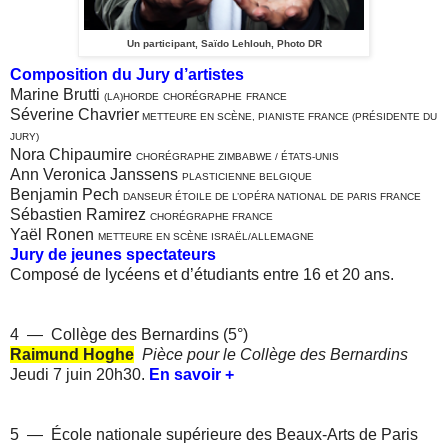
Un participant,
Saïdo Lehlouh
, Photo DR
Composition du Jury d’artistes
Marine Brutti
(LA)HORDE
CHORÉGRAPHE
FRANCE
Séverine Chavrier
METTEURE EN SCÈNE, PIANISTE FRANCE (PRÉSIDENTE DU
JURY)
Nora Chipaumire
CHORÉGRAPHE ZIMBABWE / ÉTATS-UNIS
Ann Veronica Janssens
PLASTICIENNE BELGIQUE
Benjamin Pech
DANSEUR ÉTOILE DE L’OPÉRA NATIONAL DE PARIS FRANCE
Sébastien Ramirez
CHORÉGRAPHE FRANCE
Yaël Ronen
METTEURE EN SCÈNE ISRAËL/ALLEMAGNE
Jury de jeunes spectateurs
Composé de lycéens et d’étudiants entre 16 et 20 ans.
4 — Collège des Bernardins (5°)
Raimund Hoghe
Pièce pour le Collège des Bernardins
Jeudi 7 juin 20h30.
En savoir +
5 — École nationale supérieure des Beaux-Arts de Paris