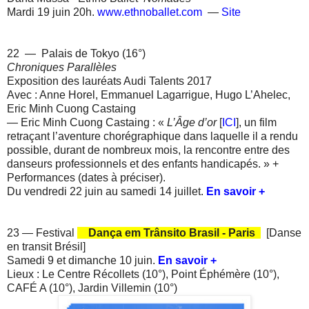
Mardi 19 juin 20h.
www.ethnoballet.com
—
Site
22 — Palais de Tokyo (16°)
Chroniques Parallèles
Exposition des lauréats Audi Talents 2017
Avec : Anne Horel, Emmanuel Lagarrigue, Hugo L’Ahelec,
Eric Minh Cuong Castaing
— Eric Minh Cuong Castaing : «
L’Âge d’or
[
ICI
], un film
retraçant l’aventure chorégraphique dans laquelle il a rendu
possible, durant de nombreux mois, la rencontre entre des
danseurs professionnels et des enfants handicapés.
» +
P
erformances (dates à préciser).
Du vendredi 22 juin au samedi 14 juillet.
En savoir +
23 — Festival
Dança em Trânsito Brasil - Paris
[Danse
en transit Brésil]
Samedi 9 et dimanche 10 juin.
En savoir +
Lieux : Le Centre Récollets (10°), Point Éphémère (10°),
CAFÉ A (10°), Jardin Villemin (10°)