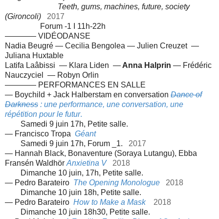
Teeth, gums, machines, future, society
(Gironcoli)
2017
Forum -1 I 11h-22h
———— VIDÉODANSE
Nadia Beugré — Cecilia Bengolea — Julien Creuzet —
Juliana Huxtable
Latifa Laâbissi — Klara Liden —
Anna Halprin
— Frédéric
Nauczyciel — Robyn Orlin
———— PERFORMANCES EN SALLE
— Boychild + Jack Halberstam en conversation
Dance of
Darkness
: une performance, une conversation, une
répétition pour le futur
.
Samedi 9 juin 17h, Petite salle.
— Francisco Tropa
Géant
Samedi 9 juin 17h, Forum _1.
2017
— Hannah Black,
Bonaventure (Soraya Lutangu),
Ebba
Fransén Waldhör
Anxietina V
2018
Dimanche 10 juin, 17h, Petite salle.
— Pedro Barateiro
The Opening Monologue
2018
Dimanche 10 juin 18h, Petite salle.
— Pedro Barateiro
How to Make a Mask
2018
Dimanche 10 juin 18h30, Petite salle.