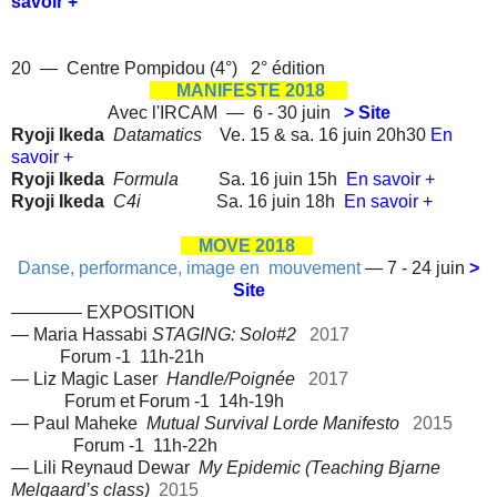
savoir +
20 — Centre Pompidou (4°) 2° édition
MANIFESTE 2018
Avec l'IRCAM — 6 - 30 juin
> Site
Ryoji Ikeda
Datamatics
Ve. 15 & sa. 16 juin 20h30
En
savoir +
Ryoji Ikeda
Formula
Sa. 16 juin 15h
En savoir +
Ryoji Ikeda
C4i
Sa. 16 juin 18h
En savoir +
MOVE 2018
Danse, performance, image en mouvement
— 7 - 24 juin
>
Site
———— EXPOSITION
— Maria Hassabi
STAGING: Solo#2
2017
Forum -1 11h-21h
— Liz Magic Laser
Handle/Poignée
2017
Forum et Forum -1 14h-19h
— Paul Maheke
Mutual Survival Lorde Manifesto
2015
Forum -1 11h-22h
— Lili Reynaud Dewar
My Epidemic (Teaching Bjarne
Melgaard’s class)
2015