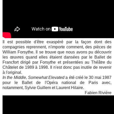
Il est possible d'être exaspéré par la façon dont des
compagnies reprennent, n'importe comment, des pièces de
William Forsythe. Il se trouve que nous avons pu découvrir
les œuvres quand elles étaient dansées par le Ballet de
Francfort dirigé par Forsythe et présentées au Théâtre du
Châtelet de 1989 à 1998. Il n'est donc pas inutile de revenir
à l'original.
In the Middle, Somewhat Elevated
a été créé le 30 mai 1987
pour le Ballet de l'Opéra national de Paris avec,
notamment, Sylvie Guillem et Laurent Hilaire.
Fabien Rivière