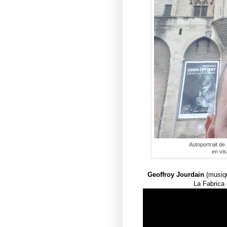
Autoportrait de
en vis
Geoffroy Jourdain
(musiq
La Fabrica