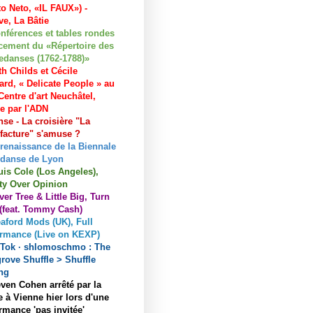
to Neto, «IL FAUX») -
e, La Bâtie
nférences et tables rondes
cement du «Répertoire des
edanses (1762-1788)»
h Childs et Cécile
ard, « Delicate People » au
entre d'art Neuchâtel,
ée par l'ADN
se - La croisière "La
acture" s'amuse ?
 renaissance de la Biennale
 danse de Lyon
uis Cole (Los Angeles),
ty Over Opinion
ver Tree & Little Big, Turn
 (feat. Tommy Cash)
aford Mods (UK), Full
ormance (Live on KEXP)
kTok · shlomoschmo : The
rove Shuffle > Shuffle
ng
ven Cohen arrêté par la
e à Vienne hier lors d'une
rmance 'pas invitée'