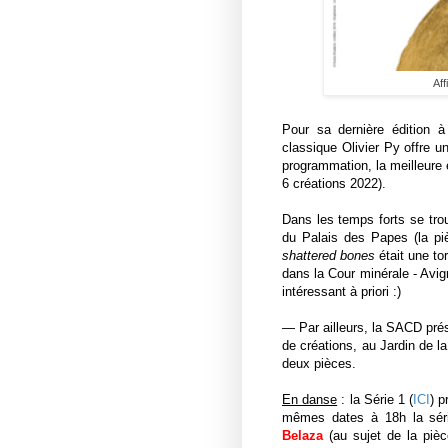
Aff
Pour sa dernière édition à
classique Olivier Py offre 
programmation, la meilleure
6 créations 2022)
.
Dans les temps forts se tro
du Palais des Papes (
la p
shattered bones
était une to
dans la
Cour minérale - Avign
intéressant à priori :)
— Par ailleurs, la SACD pr
de créations, au Jardin de l
deux pièces.
En danse
: la Série 1 (
ICI
) 
mêmes dates à 18h la sér
Belaza
(au sujet de la piè