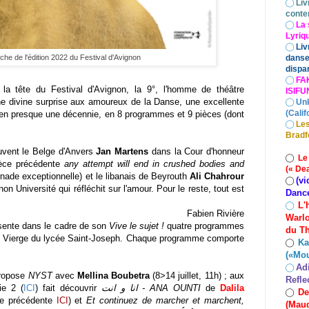
◯
Liv
conte
◯
La 
Lyriq
◯
Liv
iche de l'édition 2022 du Festival d'Avignon
danse
dispar
◯
FA
 la tête du Festival d'Avignon, la 9°, l'homme de théâtre
ISIF
une divine surprise aux amoureux de la Danse, une excellente
◯
Un
(Calif
 en presque une décennie, en
8 programmes et 9 pièces
(dont
◯
Les
Bradf
uvent le Belge d'Anvers
Jan Martens
dans la Cour d'honneur
◯
Le
ièce précédente
any attempt will end in crushed bodies and
(« De
rnade exceptionnelle
) et le libanais de Beyrouth
Ali Chahrour
(vi
◯
on Université qui réfléchit sur l'amour. Pour le reste, tout est
Danc
L'
◯
Fabien Rivière
Warlo
ésente
dans le cadre de son
Vive le sujet !
quatre programmes
du Th
a Vierge du lycée Saint-Joseph.
Chaque programme comporte
Ka
◯
(«Mo
Ad
◯
propose
NYST
avec
Mellina Boubetra
(8>14 juillet, 11h)
; aux
Refle
ie 2 (
ICI
) fait découvrir
انا و انت - ANA OUNTI
de
Dalila
De
◯
ce précédente
ICI
) et
Et continuez de marcher et marchent,
(Maud