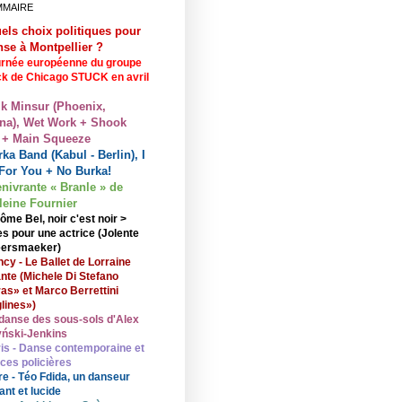
MMAIRE
els choix politiques pour
nse à Montpellier ?
rnée européenne du groupe
ck de Chicago STUCK en avril
lk Minsur (Phoenix,
na), Wet Work + Shook
 + Main Squeeze
ka Band (Kabul - Berlin), I
For You + No Burka!
enivrante « Branle » de
eine Fournier
ôme Bel, noir c'est noir >
s pour une actrice (Jolente
ersmaeker)
cy - Le Ballet de Lorraine
nte (Michele Di Stefano
ras» et Marco Berrettini
lines»)
danse des sous-sols d'Alex
ński-Jenkins
is - Danse contemporaine et
nces policières
re - Téo Fdida, un danseur
ant et lucide