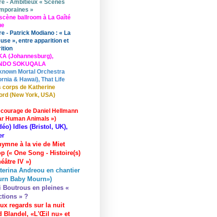
re - Ambitieux « Scènes
mporaines »
scène ballroom à La Gaîté
ue
re - Patrick Modiano : « La
use », entre apparition et
ition
KA (Johannesburg),
UNDO SOKUQALA
known Mortal Orchestra
ornia & Hawai), That Life
 corps de Katherine
ord (New York, USA)
 courage de Daniel Hellmann
ar Human Animals »)
déo) Idles (Bristol, UK),
er
hymne à la vie de Miet
p (« One Song - Histoire(s)
éâtre IV »)
terina Andreou en chantier
urn Baby Mourn»)
i Boutrous en pleines «
ctions » ?
ux regards sur la nuit
 Blandel, «L'Œil nu» et