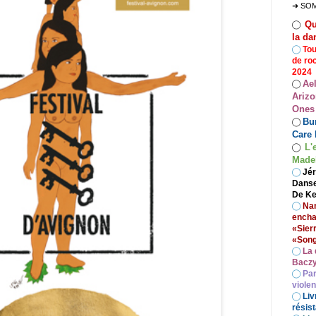
➜ SO
Qu
◯
la da
◯
Tou
de ro
2024
Ae
◯
Arizo
Ones
Bur
◯
Care 
L'
◯
Madel
◯
Jér
Danse
De Ke
◯
Nan
encha
«Sier
«Song
◯
La 
Baczy
◯
Par
viole
◯
Liv
résist