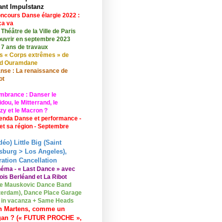
ant Impulstanz
ncours Danse élargie 2022 :
ça va
 Théâtre de la Ville de Paris
ouvrir en septembre 2023
 7 ans de travaux
s « Corps extrêmes » de
id Ouramdane
nse : La renaissance de
ot
mbrance : Danser le
ou, le Mitterrand, le
zy et le Macron ?
enda Danse et performance -
 et sa région - Septembre
déo) Little Big (Saint
sburg > Los Angeles),
ation Cancellation
néma - « Last Dance » avec
ois Berléand et La Ribot
e Mauskovic Dance Band
erdam), Dance Place Garage
o in vacanza + Same Heads
n Martens, comme un
gan ? (« FUTUR PROCHE »,