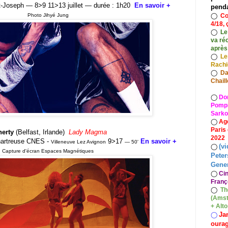
-Joseph — 8>9 11>13 juillet — durée : 1h20
En savoir +
pend
◯
Co
Photo Jihyé Jung
4/18, 
◯
Le
va ré
après
◯
Le
Rach
◯
Da
Chaill
◯
Do
Pompid
Sarko
◯
Ag
Paris
erty
(Belfast, Irlande)
Lady Magma
2022
Chartreuse CNES -
9>17
En savoir +
Villeneuve Lez Avignon
— 50'
(vi
◯
Capture d'écran Espaces Magnétiques
Peter
Gener
◯
Ci
Franç
◯
Th
(Amst
+ Alt
Ja
◯
oura