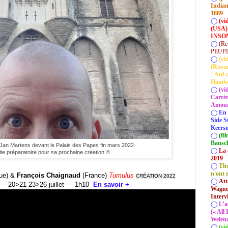
Indian
1889
◯
(vi
(USA)
INSOM
◯
(Re
PEUP
◯
(vi
(Roya
"Auf d
Hamb
◯
(vi
Carrém
Amour 
◯
En 
Side S
Keersm
◯
(fi
Bausc
 Jan Martens devant le Palais des Papes fin mars 2022
◯
La 
ite préparatoire pour sa prochaine création ©
2019
◯
Tho
n'ont 
ue) &
François Chaignaud
(France)
Tumulus
CRÉATION 2022
◯
Att
 — 20>21 23>26 juillet — 1h10
En savoir +
Wagner
Interv
◯
L’a
(« All
Welenc
◯
(vi