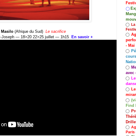
Festi
Exp
◯
Mango
mouv
◯
La
Festi
 Masilo
(Afrique du Sud)
Le sacrifice
Ag
◯
t-Joseph — 18>20 22>25 juillet — 1h15
En savoir +
perfo
- Mai
Pé
◯
cours
Natio
Me
◯
avec 
Le
◯
dans
Le
◯
miram
(v
◯
Find 
Pr
◯
Thérè
Drill
◯
Ag
Paris 