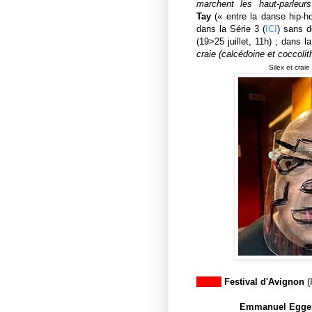
marchent les haut-parleurs
Tay
(
«
entre la
danse hip-ho
dans la Série 3 (
ICI
) sans d
(19>25 juillet, 11h)
; dans la
craie (calcédoine et coccolit
Silex et crai
Festival d'Avignon
(
Emmanuel Egge