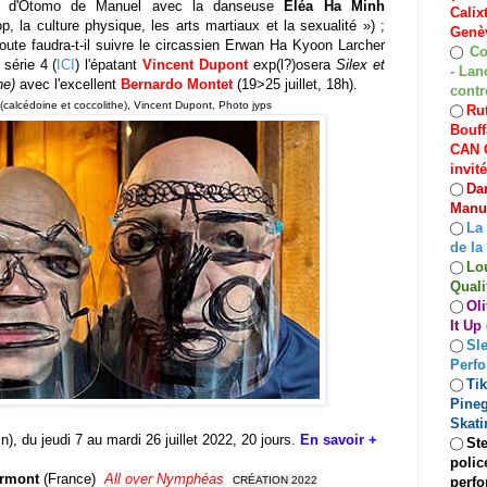
d'Otomo de Manuel avec la danseuse
Éléa Ha Minh
Calix
p, la culture physique, les arts martiaux et la sexualité
»)
;
Genèv
oute faudra-t-il suivre le
circassien
Erwan Ha Kyoon Larcher
Co
◯
 série 4 (
ICI
) l'épatant
Vincent Dupont
exp(l?)osera
Silex et
- Lan
he)
avec l'excellent
Bernardo Montet
(
19>25 juillet,
18h).
contr
e (calcédoine et coccolithe), Vincent Dupont, Photo jyps
Rut
◯
Bouff
CAN C
invit
Dan
◯
Manuf
La
◯
de la
Lo
◯
Quali
Oli
◯
It Up
Sle
◯
Perf
Ti
◯
Pineg
Skati
In), du jeudi 7 au mardi 26 juillet 2022, 20 jours.
En savoir +
Ste
◯
polic
rmont
(France)
All over Nymphéas
perfo
CRÉATION 2022