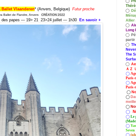
◯
Ph
Thérè
a Ballet Vlaanderen
* (Anvers, Belgique)
Futur proche
◯
Dé
a Ballet de Flandre, Anvers
CRÉATION 2022
Ménag
is des papes — 19> 21 23>24 juillet — 1h30
En savoir +
Allier
◯
Al
Long P
◯
Pé
parti
◯
Th
Never
The S
Surfa
◯
A
ＡＺ Ｕ
◯
Age
Paris 
◯
Age
Paris e
◯
No
◯
Dan
meill
◯
No
◯
N
◯
Le 
(Madel
◯
Yas
Seven 
◯
(ph