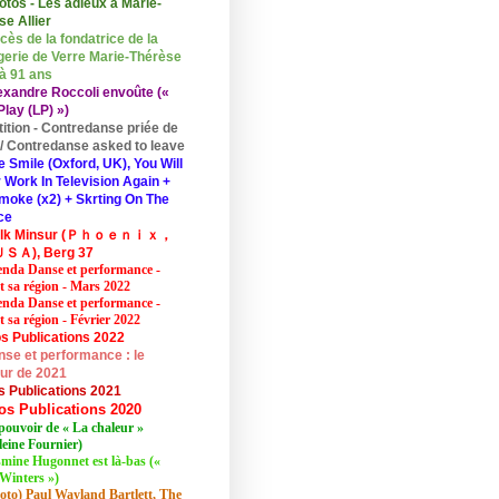
otos - Les adieux à Marie-
se Allier
cès de la fondatrice de la
erie de Verre Marie-Thérèse
 à 91 ans
exandre Roccoli envoûte («
lay (LP) »)
tition - Contredanse priée de
r / Contredanse asked to leave
e Smile (Oxford, UK), You Will
 Work In Television Again +
moke (x2) + Skrting On The
ce
elk Minsur (Ｐｈｏｅｎｉｘ，
ＳＡ), Berg 37
nda Danse et performance -
et sa région - Mars 2022
nda Danse et performance -
t sa région - Février 2022
s Publications 2022
se et performance : le
eur de 2021
s Publications 2021
os Publications 2020
pouvoir de « La chaleur »
eine Fournier)
mine Hugonnet est là-bas («
Winters »)
oto) Paul Wayland Bartlett, The