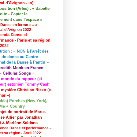
val d'Avignon - In)
osition (Arles) : « Babette
lte - Capter le
ement dans l'espace »
 Danse en forme-s au
val d'Avignon 2022
enda Danse et
rmance - Paris et sa région
 2022
tition : « NON à l'arrêt des
 de danse au Centre
nal de la Danse à Pantin »
redith Monk en France
« Cellular Songs »
 monde du rappeur (et
eur) estonien Tommy Cash
 mystère Christian Rizzo («
ar »)
idéo) Porches (New York),
Me + Country
ojet de portrait de Marie-
se Allier par Jonathan
et & Marlène Saldana
enda Danse et performance -
et sa région - Avril 2022