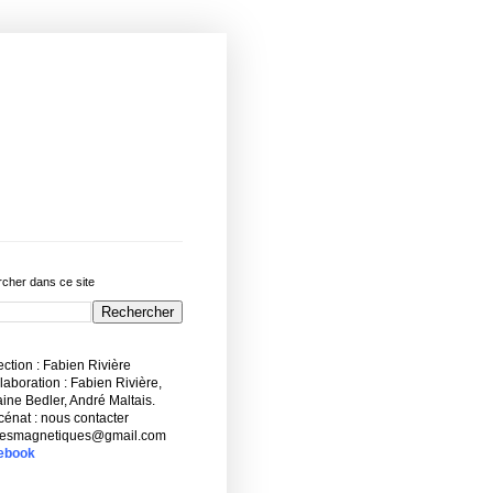
cher dans ce site
ction : Fabien Rivière
aboration : Fabien Rivière,
ne Bedler, André Maltais.
énat : nous contacter
esmagnetiques@gmail.com
ebook