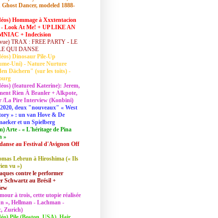
 Ghost Dancer, modeled 1888-
déos) Hommage à Xxxtentacion
 - Look At Me! + UP LIKE AN
NIAC + Indecision
vue) TRAX : FREE PARTY - LE
LE QUI DANSE
déos) Dinosaur Pile-Up
ume-Uni) - Nature Nurture
en Dächern" (sur les toits) -
ourg
déos) (featured Katerine): Jerem,
ent Rien À Branler + Alkpote,
/La Pire Interview (Konbini)
2020, deux "nouveaux" « West
tory » : un van Hove & De
aeker et un Spielberg
lm) Arte - « L'héritage de Pina
h »
danse au Festival d'Avignon Off
mas Lebrun à Hiroshima (« Ils
rien vu »)
aques contre le performer
 Schwartz au Brésil +
iew
mour à trois, cette utopie réalisée
 In », Hellman - Lachman -
, Zurich)
déo) Pile (Boston, USA), Hair