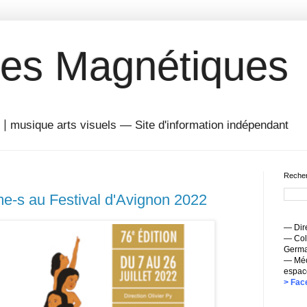
es Magnétiques
musique arts visuels — Site d'information indépendant
Recher
e-s au Festival d'Avignon 2022
— Dire
— Coll
Germai
— Méc
espac
> Fac