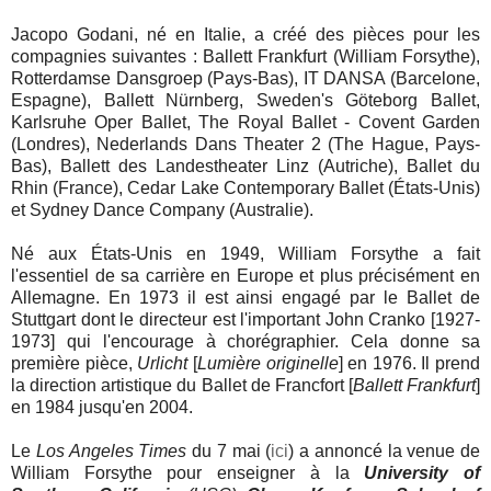
Jacopo Godani, né en Italie, a créé des pièces pour les
compagnies suivantes :
Ballett Frankfurt (William Forsythe),
Rotterdamse Dansgroep (Pays-Bas), IT DANSA (Barcelone,
Espagne), Ballett Nürnberg, Sweden's Göteborg Ballet,
Karlsruhe Oper Ballet, The Royal Ballet - Covent Garden
(Londres), Nederlands Dans Theater 2 (The Hague, Pays-
Bas), Ballett des Landestheater Linz (Autriche), Ballet du
Rhin (France), Cedar Lake Contemporary Ballet (États-Unis)
et Sydney Dance Company (Australie).
Né aux États-Unis en 1949, William Forsythe a fait
l'essentiel de sa carrière en Europe et plus précisément en
Allemagne. En 1973 il est ainsi engagé par le Ballet de
Stuttgart dont le directeur est l'important John Cranko [1927-
1973] qui l'encourage à chorégraphier. Cela donne sa
première pièce,
Urlicht
[
Lumière originelle
] en 1976. Il prend
la direction artistique du Ballet de Francfort [
Ballett Frankfurt
]
en 1984 jusqu'en 2004.
Le
Los Angeles Times
du 7 mai (
ici
) a annoncé la venue de
William Forsythe pour enseigner à la
University of