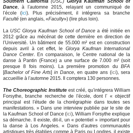
Southern California
(USC)
Glorya Kaufman School of
Dance
, à l'automne 2015, relayant un communiqué de
l'école (
ici
). Plus précisément, il intégrera sa branche
Faculté
(en anglais, «
Faculty
») (lire plus loin).
La
USC Glorya Kaufman School of Dance
a été initiée en
2012 grâce au mécénat de cette dernière en direction de
l'Université. Un bâtiment de 55.000 m² est en construction
depuis avril à cet effet, le
Glorya Kaufman International
Dance Center
. En comparaison, le Centre national de la
danse à Pantin (France) a une surface de 7.000 m
² (soit
presque 8 fois moins)
. La première promotion du
BFA
[
Bachelor of Fine Arts
]
in Dance
, en quatre ans
(
ici
)
, sera
accueillie à l'automne 2015. Il comptera 130 personnes.
The Choreographic Institute
est créé, qu'intégrera William
Forsythe, branche recherche de l'école, dont l' « objectif
principal est l'étude de la chorégraphie dans toutes ses
manifestations.
»
Dans une interview publiée par le site de
la Kaufman School of Dance (
ici
), William Forsythe explique
sa démarche. Il existe, dit-il, un « potentiel » important pour
la danse à Los Angeles. « Dans d'autres communautés
artistiques très établies comme à Paris ou Londres, il existe