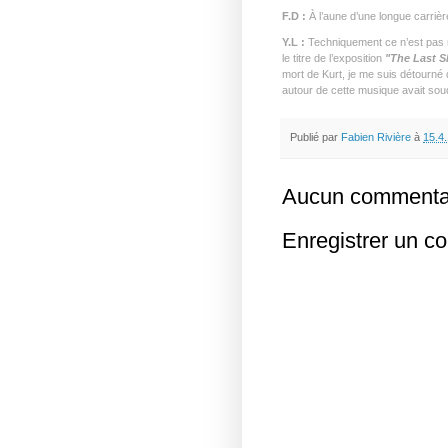
F.D :
À l’aune d’une longue carrièr
Y.L :
Techniquement ce n’est pas ma
le titre de l’exposition
"The Last
S
mort de Kurt, je me suis détourné
autour de cette musique avait soud
Publié par
Fabien Rivière
à
15.4
Aucun commentai
Enregistrer un c