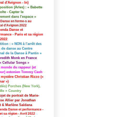
val d'Avignon - In)
osition (Arles) : « Babette
lte - Capter le
ement dans l'espace »
 Danse en forme-s au
val d'Avignon 2022
enda Danse et
rmance - Paris et sa région
 2022
tition : « NON à l'arrêt des
 de danse au Centre
nal de la Danse à Pantin »
redith Monk en France
« Cellular Songs »
 monde du rappeur (et
eur) estonien Tommy Cash
 mystère Christian Rizzo («
ar »)
idéo) Porches (New York),
Me + Country
ojet de portrait de Marie-
se Allier par Jonathan
et & Marlène Saldana
enda Danse et performance -
et sa région - Avril 2022