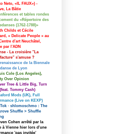
to Neto, «IL FAUX») -
e, La Bâtie
nférences et tables rondes
cement du «Répertoire des
edanses (1762-1788)»
h Childs et Cécile
ard, « Delicate People » au
entre d'art Neuchâtel,
ée par l'ADN
se - La croisière "La
acture" s'amuse ?
 renaissance de la Biennale
 danse de Lyon
uis Cole (Los Angeles),
ty Over Opinion
ver Tree & Little Big, Turn
 (feat. Tommy Cash)
aford Mods (UK), Full
ormance (Live on KEXP)
kTok · shlomoschmo : The
rove Shuffle > Shuffle
ng
ven Cohen arrêté par la
e à Vienne hier lors d'une
rmance 'pas invitée'