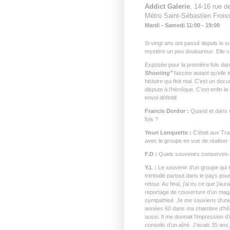
Addict Galerie
, 14-16 rue d
Métro Saint-Sébastien Froiss
Mardi - Samedi 11:00 - 19:00
Si vingt ans ont passé depuis le s
mystère un peu douloureux. Elle co
Exposée pour la première fois dans
Shooting
"
fascine autant qu’elle 
histoire qui finit mal. C’est un d
dispute à l’héroïque. C’est enfin l
envol définitif.
Francis Dordor :
Quand et dans q
fois ?
Youri Lenquette :
C’était aux Tr
avec le groupe en vue de réaliser 
F.D :
Quels souvenirs conserves-t
Y.L :
Le souvenir d’un groupe qui ré
trimballé partout dans le pays pou
retour. Au final, j’ai eu ce que j’au
reportage de couverture d’un mag
sympathisé. Je me souviens d’une
années 60 dans ma chambre d’hôte
aussi. Il me donnait l’impression 
conseils d’un aîné. J’avais 35 ans, 