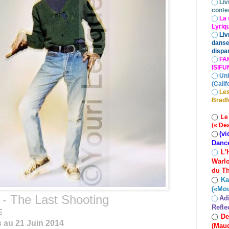
◯
Liv
conte
◯
La 
Lyriq
◯
Liv
danse
dispar
◯
FA
ISIF
◯
Un
(Calif
◯
Les
Bradf
◯
Le
(« De
(vi
◯
Danc
L'
◯
Warlo
du Th
Ka
◯
(«Mo
 The Last Shooting
Ad
◯
Refle
E
De
◯
 au 21 Juin 2014
(Maud