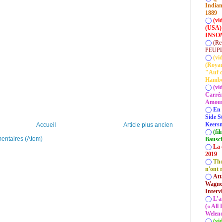
Indian
1889
◯
(vi
(USA)
INSOM
◯
(Re
PEUP
◯
(vi
(Roya
"Auf d
Hamb
◯
(vi
Carrém
Amour 
◯
En 
Side S
Keersm
Accueil
Article plus ancien
◯
(fi
mentaires (Atom)
Bausc
◯
La 
2019
◯
Tho
n'ont 
◯
Att
Wagner
Interv
◯
L’a
(« All
Welenc
◯
(vi