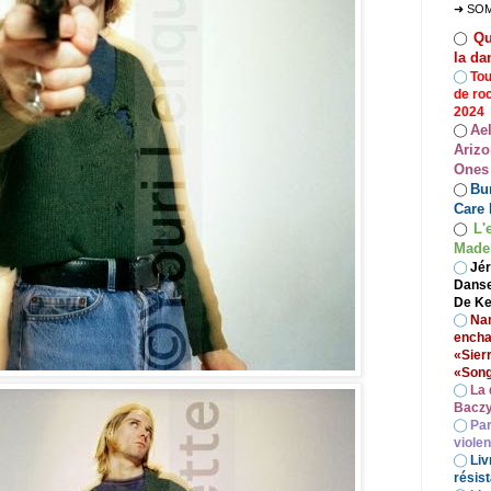
➜ SO
Qu
◯
la da
◯
Tou
de ro
2024
Ae
◯
Arizo
Ones
Bur
◯
Care 
L'
◯
Madel
◯
Jér
Danse
De Ke
◯
Nan
encha
«Sier
«Song
◯
La 
Baczy
◯
Par
viole
◯
Liv
résist