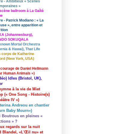
re - Ambitieux « Scènes
mporaines »
scène ballroom à La Gaîté
ue
re - Patrick Modiano : « La
use », entre apparition et
ition
KA (Johannesburg),
UNDO SOKUQALA
known Mortal Orchestra
ornia & Hawai), That Life
 corps de Katherine
ord (New York, USA)
 courage de Daniel Hellmann
ar Human Animals »)
déo) Idles (Bristol, UK),
er
hymne à la vie de Miet
p (« One Song - Histoire(s)
éâtre IV »)
terina Andreou en chantier
urn Baby Mourn»)
i Boutrous en pleines «
ctions » ?
ux regards sur la nuit
 Blandel, «L'Œil nu» et