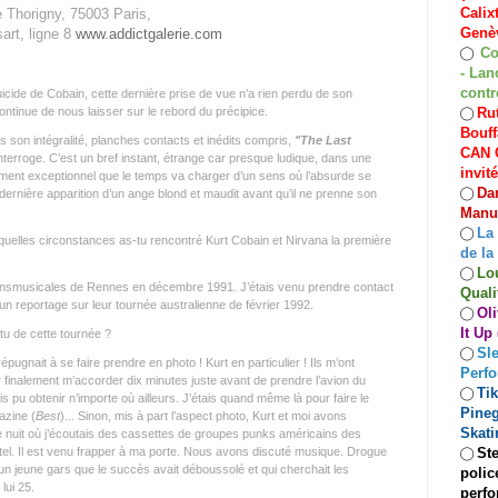
Calix
e Thorigny, 75003 Paris,
Genèv
art, ligne 8
www.addictgalerie.com
Co
◯
- Lan
contr
uicide de Cobain, cette dernière prise de vue n’a rien perdu de son
Rut
ntinue de nous laisser sur le rebord du précipice.
◯
Bouff
 son intégralité, planches contacts et inédits compris,
"
The Last
CAN C
interroge. C’est un bref instant, étrange car presque ludique, dans une
invit
ocument exceptionnel que le temps va charger d’un sens où l’absurde se
Dan
◯
a dernière apparition d’un ange blond et maudit avant qu’il ne prenne son
Manuf
La
◯
uelles circonstances as-tu rencontré Kurt Cobain et Nirvana la première
de la
Lo
◯
ansmusicales de Rennes en décembre 1991. J’étais venu prendre contact
Quali
un reportage sur leur tournée australienne de février 1992.
Oli
◯
It Up
u de cette tournée ?
Sle
◯
pugnait à se faire prendre en photo ! Kurt en particulier ! Ils m’ont
Perf
r finalement m’accorder dix minutes juste avant de prendre l’avion du
Ti
◯
rais pu obtenir n’importe où ailleurs. J’étais quand même là pour faire le
Pineg
azine (
Best
)... Sinon, mis à part l’aspect photo, Kurt et moi avons
Skati
 nuit où j’écoutais des cassettes de groupes punks américains des
Ste
l. Il est venu frapper à ma porte. Nous avons discuté musique. Drogue
◯
d’un jeune gars que le succès avait déboussolé et qui cherchait les
polic
lui 25.
perfo