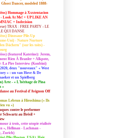
 Ghost Dancer, modeled 1888-
déos) Hommage à Xxxtentacion
 - Look At Me! + UP LIKE AN
NIAC + Indecision
vue) TRAX : FREE PARTY - LE
LE QUI DANSE
déos) Dinosaur Pile-Up
ume-Uni) - Nature Nurture
en Dächern" (sur les toits) -
ourg
déos) (featured Katerine): Jerem,
ent Rien À Branler + Alkpote,
/La Pire Interview (Konbini)
2020, deux "nouveaux" « West
tory » : un van Hove & De
aeker et un Spielberg
lm) Arte - « L'héritage de Pina
h »
danse au Festival d'Avignon Off
mas Lebrun à Hiroshima (« Ils
rien vu »)
aques contre le performer
 Schwartz au Brésil +
iew
mour à trois, cette utopie réalisée
 In », Hellman - Lachman -
, Zurich)
déo) Pile (Boston, USA), Hair