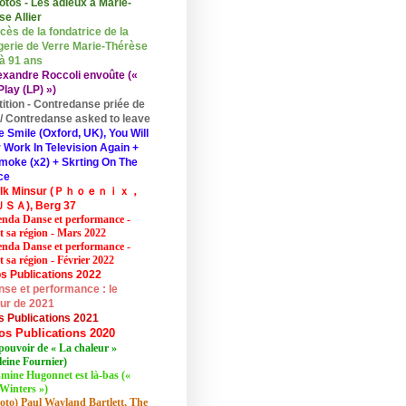
otos - Les adieux à Marie-
se Allier
cès de la fondatrice de la
erie de Verre Marie-Thérèse
 à 91 ans
exandre Roccoli envoûte («
lay (LP) »)
tition - Contredanse priée de
r / Contredanse asked to leave
e Smile (Oxford, UK), You Will
 Work In Television Again +
moke (x2) + Skrting On The
ce
elk Minsur (Ｐｈｏｅｎｉｘ，
ＳＡ), Berg 37
nda Danse et performance -
et sa région - Mars 2022
nda Danse et performance -
t sa région - Février 2022
s Publications 2022
se et performance : le
eur de 2021
s Publications 2021
os Publications 2020
pouvoir de « La chaleur »
eine Fournier)
mine Hugonnet est là-bas («
Winters »)
oto) Paul Wayland Bartlett, The