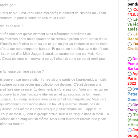
pend
 après ça ?
◯
Co
is fin 92. Il est venu chez moi après le concert de Nirvana au Zénith.
4/18, 
eptembre 93 pour la sortie de l’album
In Utero.
◯
Le
va ré
es-tu de Kurt ?
après
◯
Le
re très touchant qui visiblement avait d’énormes problèmes de
Rach
Trop énormes sans doute quand on se retrouve promu porte-parole de sa
◯
Da
fficultés matérielles toute sa vie et que du jour au lendemain on est riche
Chaill
n l’on a sur son compte en banque. Et quand on se débat avec de sérieux
 la trempe d’un Mick Jagger, il aurait pu surmonter tout ça. Mais Kurt
◯
Do
C’était un intègre. Il croyait à ce qu’il chantait et ne se serait renié pour
Pompid
Sarko
e fameuse dernière séance ?
◯
Ag
Paris
ait souvent par mon studio. Il y restait une partie de l’après-midi, à moitié
2022
la guitare ou à inspecter ma collection de disques. C’était devenu une
(vi
◯
imerait faire une séance. Évidemment, je n’y ai pas cru. Voilà un mec qui ne
Peter
la couverture d’un magazine était en jeu et qui soudain, de lui-même,
Gener
it du pipeau. Du coup j’ai libéré mon assistant et ma maquilleuse. Mais vers
ui m’annonce qu’il monte dans un taxi et qu’il arrive. Branle-bas de
◯
Ci
quilleuse, pas même les pellicules que j’utilise d’habitude. J’appelle un
Franç
n coup de main. Quand le groupe arrive, Kurt a ce flingue dans la main. Il a
◯
Th
 décide de se maquiller lui-même. Mais c’est tellement ridicule que je fais
(Amst
amène sa trousse...
+ Alt
Ja
◯
oura