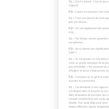
Y.L :
Oui il a insisté. C’est lui qui
l’objectif...
F.D :
L’autre accessoire c’est cette 
Y.L :
C’est une parure de chef que
jeté son dévolu.
F.D :
On voit également des photo
trois...
Y.L :
Pat Smear, ancien guitariste d
européenne...
F.D :
As-tu donné une signification
1994 ?
Y.L :
Je n’ai jamais cru à la thèse
reste un grand classique de la pho
pas prémédité, c’est qu’avant de s
d’Angkor et qu’on s’était promis d’
F.D :
Comment as-tu géré la suite 
susciter la surenchère...
Y.L :
J’ai demandé à mon agence de
a le flingue dans la bouche ou sur
elles émanaient de journaux qui n
n’aurait certainement pas voulu a
Seattle, Kurt avait déjà posé avec
étaient diffusées depuis longtemps 