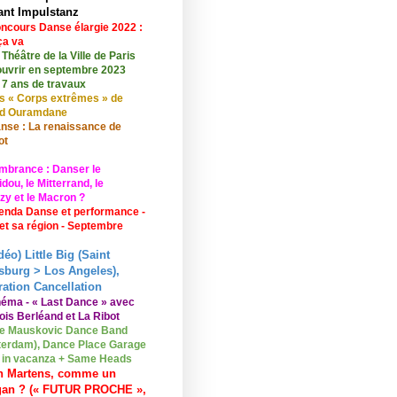
ant Impulstanz
ncours Danse élargie 2022 :
ça va
 Théâtre de la Ville de Paris
ouvrir en septembre 2023
 7 ans de travaux
s « Corps extrêmes » de
id Ouramdane
nse : La renaissance de
ot
mbrance : Danser le
ou, le Mitterrand, le
zy et le Macron ?
enda Danse et performance -
 et sa région - Septembre
déo) Little Big (Saint
sburg > Los Angeles),
ation Cancellation
néma - « Last Dance » avec
ois Berléand et La Ribot
e Mauskovic Dance Band
erdam), Dance Place Garage
o in vacanza + Same Heads
n Martens, comme un
gan ? (« FUTUR PROCHE »,