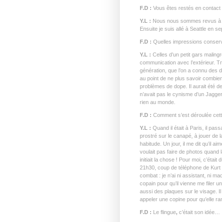
F.D :
Vous êtes restés en contact
Y.L :
Nous nous sommes revus à Par
Ensuite je suis allé à Seattle en s
F.D :
Quelles impressions conserv
Y.L :
Celles d’un petit gars maling
communication avec l’extérieur. 
génération, que l’on a connu des di
au point de ne plus savoir combie
problèmes de dope. Il aurait été de
n’avait pas le cynisme d’un Jagger. 
rien au monde.
F.D :
Comment s’est déroulée cett
Y.L :
Quand il était à Paris, il pass
prostré sur le canapé, à jouer de 
habitude. Un jour, il me dit qu’il a
voulait pas faire de photos quand 
initiait la chose ! Pour moi, c’éta
21h30, coup de téléphone de Kurt q
combat : je n’ai ni assistant, ni ma
copain pour qu’il vienne me filer u
aussi des plaques sur le visage. Il
appeler une copine pour qu’elle r
F.D :
Le flingue
,
c’était son idée…