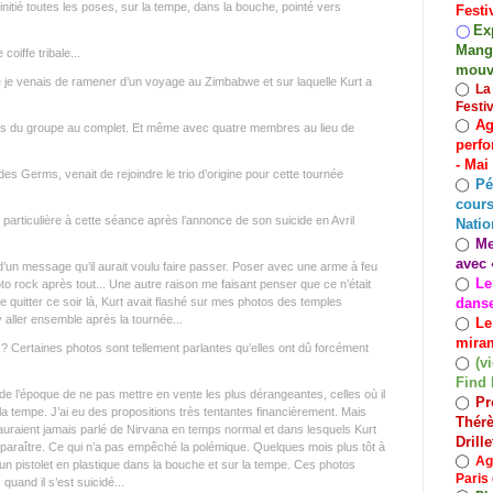
 a initié toutes les poses, sur la tempe, dans la bouche, pointé vers
Festi
Exp
◯
Mango
coiffe tribale...
mouv
 je venais de ramener d’un voyage au Zimbabwe et sur laquelle Kurt a
◯
La
Festi
Ag
◯
s du groupe au complet. Et même avec quatre membres au lieu de
perfo
- Mai
es Germs, venait de rejoindre le trio d’origine pour cette tournée
Pé
◯
cours
 particulière à cette séance après l’annonce de son suicide en Avril
Natio
Me
◯
avec 
 d’un message qu’il aurait voulu faire passer. Poser avec une arme à feu
Le
◯
to rock après tout... Une autre raison me faisant penser que ce n’était
dans
e quitter ce soir là, Kurt avait flashé sur mes photos des temples
y aller ensemble après la tournée...
Le
◯
miram
? Certaines photos sont tellement parlantes qu’elles ont dû forcément
(v
◯
Find 
 l’époque de ne pas mettre en vente les plus dérangeantes, celles où il
Pr
◯
 la tempe. J’ai eu des propositions très tentantes financièrement. Mais
Thérè
’auraient jamais parlé de Nirvana en temps normal et dans lesquels Kurt
Drill
pparaître. Ce qui n’a pas empêché la polémique. Quelques mois plus tôt à
◯
Ag
 un pistolet en plastique dans la bouche et sur la tempe. Ces photos
Paris 
quand il s’est suicidé...