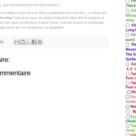
◯
Ph
e, que représente pour toi cette séance ?
Thérè
◯
Dé
 meilleure prise de vue. Mais symboliquement c’est fort... Je dirais que
Ménag
hooting
"
vaut aussi pour ma propre trajectoire étant donné qu’après la
Allier
 du rock pour m’intéresser à autre chose. Comme si toute la mythologie
◯
Al
ain perdu de son attrait avec sa disparition.
Long P
◯
Pé
parti
.14
◯
Th
Never
The S
re:
Surfa
◯
A
ＡＺ Ｕ
ommentaire
◯
Age
Paris 
◯
Age
Paris e
◯
No
◯
Dan
meill
◯
No
◯
N
◯
Le 
(Madel
◯
Yas
Seven 
◯
(ph