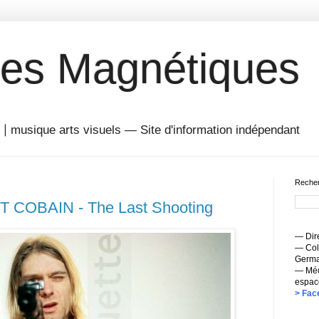
es Magnétiques
musique arts visuels — Site d'information indépendant
Recher
RT COBAIN - The Last Shooting
— Dire
— Coll
Germai
— Méc
espac
> Fac