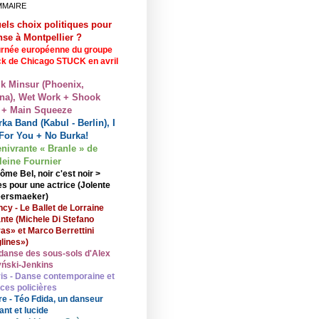
MMAIRE
els choix politiques pour
nse à Montpellier ?
rnée européenne du groupe
ck de Chicago STUCK en avril
lk Minsur (Phoenix,
na), Wet Work + Shook
 + Main Squeeze
ka Band (Kabul - Berlin), I
For You + No Burka!
enivrante « Branle » de
eine Fournier
ôme Bel, noir c'est noir >
s pour une actrice (Jolente
ersmaeker)
cy - Le Ballet de Lorraine
nte (Michele Di Stefano
ras» et Marco Berrettini
lines»)
danse des sous-sols d'Alex
ński-Jenkins
is - Danse contemporaine et
nces policières
re - Téo Fdida, un danseur
ant et lucide