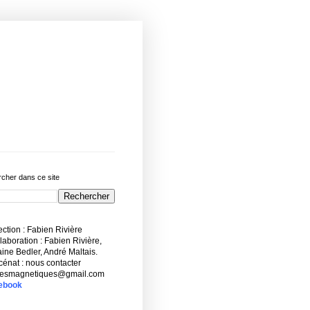
cher dans ce site
ction : Fabien Rivière
aboration : Fabien Rivière,
ne Bedler, André Maltais.
énat : nous contacter
esmagnetiques@gmail.com
ebook