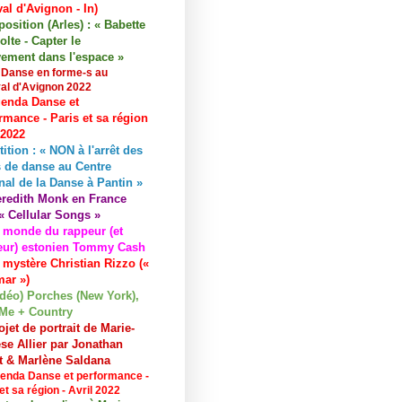
val d'Avignon - In)
osition (Arles) : « Babette
lte - Capter le
ement dans l'espace »
 Danse en forme-s au
val d'Avignon 2022
enda Danse et
rmance - Paris et sa région
 2022
tition : « NON à l'arrêt des
 de danse au Centre
nal de la Danse à Pantin »
redith Monk en France
« Cellular Songs »
 monde du rappeur (et
eur) estonien Tommy Cash
 mystère Christian Rizzo («
ar »)
idéo) Porches (New York),
Me + Country
ojet de portrait de Marie-
se Allier par Jonathan
et & Marlène Saldana
enda Danse et performance -
et sa région - Avril 2022