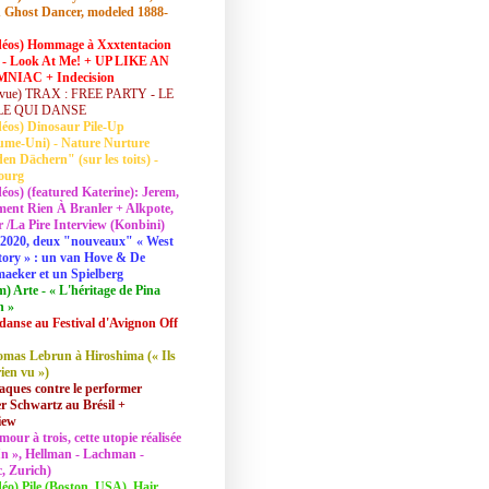
 Ghost Dancer, modeled 1888-
déos) Hommage à Xxxtentacion
 - Look At Me! + UP LIKE AN
NIAC + Indecision
vue) TRAX : FREE PARTY - LE
LE QUI DANSE
déos) Dinosaur Pile-Up
ume-Uni) - Nature Nurture
en Dächern" (sur les toits) -
ourg
déos) (featured Katerine): Jerem,
ent Rien À Branler + Alkpote,
/La Pire Interview (Konbini)
2020, deux "nouveaux" « West
tory » : un van Hove & De
aeker et un Spielberg
lm) Arte - « L'héritage de Pina
h »
danse au Festival d'Avignon Off
mas Lebrun à Hiroshima (« Ils
rien vu »)
aques contre le performer
 Schwartz au Brésil +
iew
mour à trois, cette utopie réalisée
 In », Hellman - Lachman -
, Zurich)
déo) Pile (Boston, USA), Hair