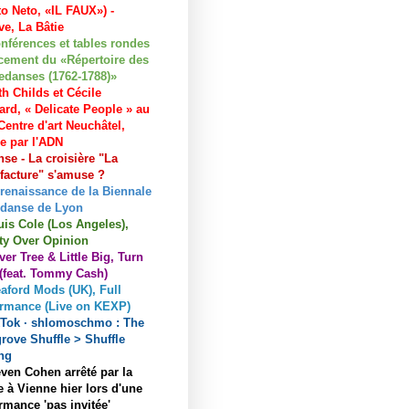
to Neto, «IL FAUX») -
e, La Bâtie
nférences et tables rondes
cement du «Répertoire des
edanses (1762-1788)»
h Childs et Cécile
ard, « Delicate People » au
entre d'art Neuchâtel,
ée par l'ADN
se - La croisière "La
acture" s'amuse ?
 renaissance de la Biennale
 danse de Lyon
uis Cole (Los Angeles),
ty Over Opinion
ver Tree & Little Big, Turn
 (feat. Tommy Cash)
aford Mods (UK), Full
ormance (Live on KEXP)
kTok · shlomoschmo : The
rove Shuffle > Shuffle
ng
ven Cohen arrêté par la
e à Vienne hier lors d'une
rmance 'pas invitée'