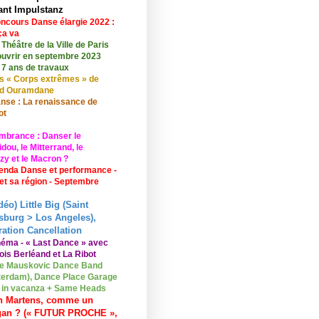
ant Impulstanz
ncours Danse élargie 2022 :
ça va
 Théâtre de la Ville de Paris
ouvrir en septembre 2023
 7 ans de travaux
s « Corps extrêmes » de
id Ouramdane
nse : La renaissance de
ot
mbrance : Danser le
ou, le Mitterrand, le
zy et le Macron ?
enda Danse et performance -
 et sa région - Septembre
déo) Little Big (Saint
sburg > Los Angeles),
ation Cancellation
néma - « Last Dance » avec
ois Berléand et La Ribot
e Mauskovic Dance Band
erdam), Dance Place Garage
o in vacanza + Same Heads
n Martens, comme un
gan ? (« FUTUR PROCHE »,