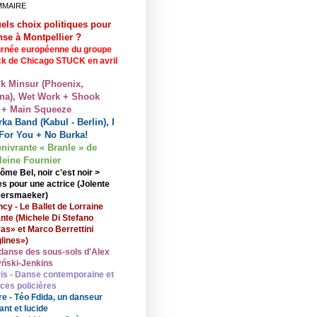
MMAIRE
els choix politiques pour
nse à Montpellier ?
rnée européenne du groupe
ck de Chicago STUCK en avril
lk Minsur (Phoenix,
na), Wet Work + Shook
 + Main Squeeze
ka Band (Kabul - Berlin), I
For You + No Burka!
enivrante « Branle » de
eine Fournier
ôme Bel, noir c'est noir >
s pour une actrice (Jolente
ersmaeker)
cy - Le Ballet de Lorraine
nte (Michele Di Stefano
ras» et Marco Berrettini
lines»)
danse des sous-sols d'Alex
ński-Jenkins
is - Danse contemporaine et
nces policières
re - Téo Fdida, un danseur
ant et lucide