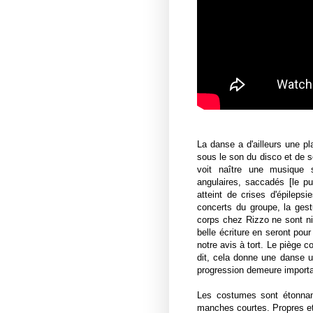
La danse a d'ailleurs une pl
sous le son du disco et de 
voit naître une musique 
angulaires, saccadés [le pu
atteint de crises d'épileps
concerts du groupe, la gest
corps chez Rizzo ne sont ni
belle écriture en seront pou
notre avis à tort. Le piège c
dit, cela donne une danse 
progression demeure impor
Les costumes sont étonnan
manches courtes. Propres et 