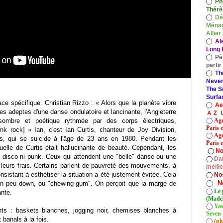
◯
Ph
Thérè
◯
Dé
Ménag
Allier
◯
Al
Long P
◯
Pé
parti
◯
Th
Never
The S
Surfa
ace spécifique. Christian Rizzo :
« Alors que la planète vibre
◯
A
ses adeptes d'une d
anse ondulatoire et lancinante, l'Angleterre
ＡＺ Ｕ
◯
Age
sombre et poétique rythmée par des corps électriques,
Paris 
nk rock] » Ian, c'est Ian Curtis, chanteur de Joy Division,
◯
Age
ies, qui se suicide à l'âge de 23 ans en 1980. Pendant les
Paris e
uelle de Curtis était hallucinante de beauté. Cependant, les
◯
No
 disco ni punk.
Ceux qui attendent une "belle" danse ou une
◯
Dan
r leurs frais. Certains parlent de pauvreté des mouvements, à
meill
onsistant à esthétiser la situation a été justement évitée. Cela
◯
No
◯
N
un peu down, ou "chewing-gum". On perçoit que la marge de
◯
Le 
tante.
(Madel
◯
Yas
ts : baskets blanches, jogging noir, chemises blanches à
Seven 
banals à la fois.
◯
(ph