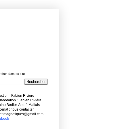
cher dans ce site
ction : Fabien Rivière
aboration : Fabien Rivière,
ne Bedler, André Maltais.
énat : nous contacter
esmagnetiques@gmail.com
ebook