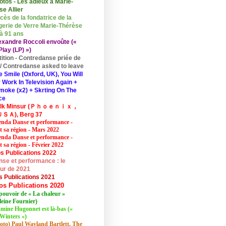
otos - Les adieux à Marie-
se Allier
cès de la fondatrice de la
erie de Verre Marie-Thérèse
 à 91 ans
exandre Roccoli envoûte («
lay (LP) »)
tition - Contredanse priée de
r / Contredanse asked to leave
e Smile (Oxford, UK), You Will
 Work In Television Again +
moke (x2) + Skrting On The
ce
elk Minsur (Ｐｈｏｅｎｉｘ，
ＳＡ), Berg 37
nda Danse et performance -
et sa région - Mars 2022
nda Danse et performance -
t sa région - Février 2022
s Publications 2022
se et performance : le
eur de 2021
s Publications 2021
os Publications 2020
pouvoir de « La chaleur »
eine Fournier)
mine Hugonnet est là-bas («
Winters »)
oto) Paul Wayland Bartlett, The