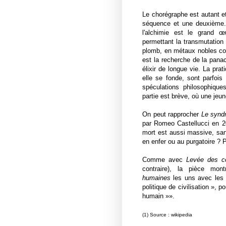
Le chorégraphe est autant et
séquence et une deuxième. 
l'alchimie est le grand œu
permettant la transmutatio
plomb, en métaux nobles comm
est la recherche de la panac
élixir de longue vie. La prat
elle se fonde, sont parfoi
spéculations philosophiques
partie est brève, où une je
On peut rapprocher
Le synd
par Romeo Castellucci en 
mort est aussi massive, san
en enfer ou au purgatoire ? 
Comme avec
Levée des co
contraire), la pièce mon
humaines
les uns avec les a
politique de civilisation », po
humain »».
(1) Source : wikipedia