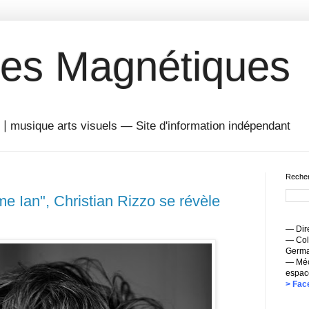
es Magnétiques
musique arts visuels — Site d'information indépendant
Recher
e Ian", Christian Rizzo se révèle
— Dire
— Coll
Germai
— Méc
espac
> Fac