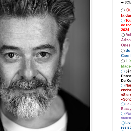
➜ SO
Qu
◯
la da
◯
Tou
de ro
2024
Ae
◯
Arizo
Ones
Bur
◯
Care 
L'
◯
Madel
◯
Jér
Danse
De Ke
◯
Nan
encha
«Sier
«Song
◯
La 
Baczy
◯
Par
viole
◯
Liv
résist