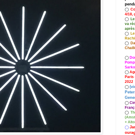
pend
◯
Co
4/18, 
◯
Le
va ré
après
◯
Le
Rach
◯
Da
Chaill
◯
Do
Pompid
Sarko
◯
Ag
Paris
2022
(vi
◯
Peter
Gener
◯
Ci
Franç
◯
Th
(Amst
+ Alt
Ja
◯
oura