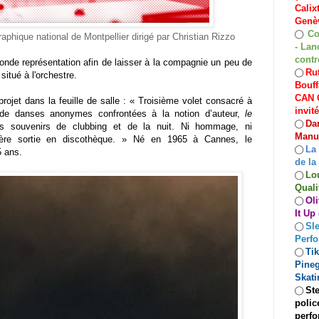
Calix
Genèv
Co
◯
aphique national de Montpellier dirigé par Christian Rizzo
- Lan
contr
econde représentation afin de laisser à la compagnie un peu de
Rut
◯
situé à l'orchestre.
Bouff
CAN C
projet dans la feuille de salle : « Troisième volet consacré à
invit
s de danses anonymes confrontées à la notion d’auteur,
le
Dan
◯
s souvenirs de clubbing et de la nuit. Ni hommage, ni
Manuf
ière sortie en discothèque.
» Né en 1965 à Cannes, le
La
◯
15 ans.
de la
Lo
◯
Quali
Oli
◯
It Up
Sle
◯
Perf
Ti
◯
Pineg
Skati
Ste
◯
polic
perfo