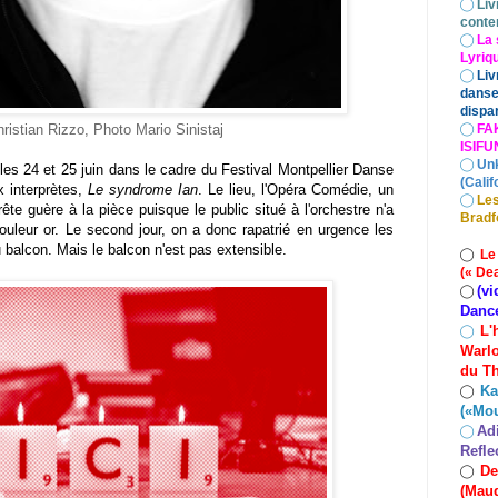
◯
Liv
conte
◯
La 
Lyriq
◯
Liv
danse
dispar
ristian Rizzo, Photo Mario Sinistaj
◯
FA
ISIF
◯
Un
les 24 et 25 juin dans le cadre du Festival Montpellier Danse
(Calif
x interprètes,
Le syndrome Ian
. Le lieu, l'Opéra Comédie, un
◯
Les
prête guère à la pièce puisque le public situé à l'orchestre n'a
Bradf
ouleur or. Le second jour, on a donc rapatrié en urgence les
 balcon. Mais le balcon n'est pas extensible.
◯
Le
(« De
(vi
◯
Danc
L'
◯
Warlo
du Th
Ka
◯
(«Mo
Ad
◯
Refle
De
◯
(Maud