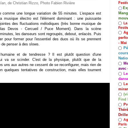
Festi
Ian
, de Christian Rizzo, Photo Fabien Rivière
Exp
◯
Mango
ite comme une longue variation de 55 minutes. L'espace est
mouv
 La musique électro est l'élément dominant : une puissante
◯
La
djointes des fluctuations mélodiques (très bonne musique de
Festi
las Devos - Cercueil / Puce Moment). Dans la scène
Ag
◯
x minutes, les danseurs sont regroupés, debout, enlacés. Puis
perfo
er pour former pour l'essentiel des duos où ils se prennent
- Mai
ble de penser à des slows.
Pé
◯
cours
 humaine et de tendresse ? Il est plutôt question d'une
Natio
ui va se scinder. C'est de la physique, plutôt que de la
Me
◯
es uns aux autres ne cessent de se reconfigurer, mais rien de
avec 
ien quelques tentatives de construction, mais elles tournent
Le
◯
dans
Le
◯
miram
(v
◯
Find 
Pr
◯
Thérè
Drill
◯
Ag
Paris 