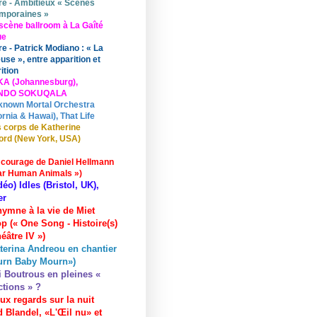
re - Ambitieux « Scènes
mporaines »
scène ballroom à La Gaîté
ue
re - Patrick Modiano : « La
use », entre apparition et
ition
KA (Johannesburg),
UNDO SOKUQALA
known Mortal Orchestra
ornia & Hawai), That Life
 corps de Katherine
ord (New York, USA)
 courage de Daniel Hellmann
ar Human Animals »)
déo) Idles (Bristol, UK),
er
hymne à la vie de Miet
p (« One Song - Histoire(s)
éâtre IV »)
terina Andreou en chantier
urn Baby Mourn»)
i Boutrous en pleines «
ctions » ?
ux regards sur la nuit
 Blandel, «L'Œil nu» et