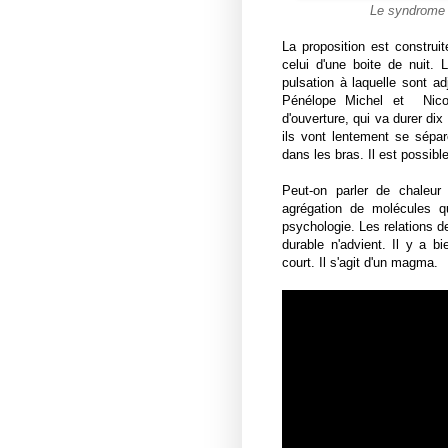
Le syndrome 
La proposition est constru
celui d'une boite de nuit.
pulsation à laquelle sont a
Pénélope Michel et Nico
d'ouverture, qui va durer di
ils vont lentement se sépar
dans les bras. Il est possi
Peut-on parler de chaleur
agrégation de molécules q
psychologie. Les relations d
durable n'advient. Il y a b
court. Il s'agit d'un magma.