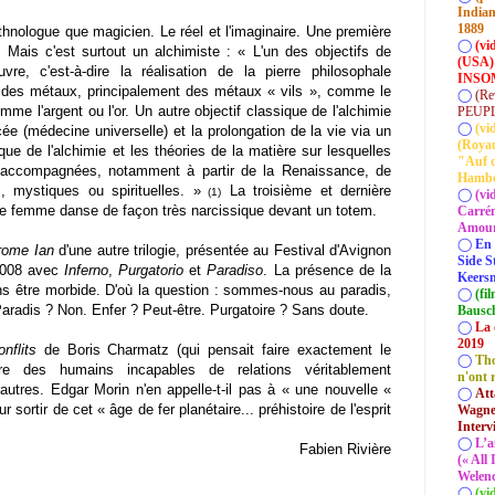
Indian
1889
hnologue que magicien. Le réel et l'imaginaire. Une première
◯
(vi
Mais c'est surtout un alchimiste : « L'un des objectifs de
(USA)
vre, c'est-à-dire la réalisation de la pierre philosophale
INSOM
n des métaux, principalement des métaux « vils », comme le
◯
(Re
e l'argent ou l'or. Un autre objectif classique de l'alchimie
PEUP
◯
(vi
ée (médecine universelle) et la prolongation de la vie via un
(Roya
ique de l'alchimie et les théories de la matière sur lesquelles
"Auf d
s accompagnées, notamment à partir de la Renaissance, de
Hamb
, mystiques ou spirituelles. »
La troisième et dernière
(1)
◯
(vi
une femme danse de façon très narcissique devant un totem.
Carrém
Amour 
◯
En 
rome Ian
d'une autre trilogie, présentée au Festival d'Avignon
Side S
2008 avec
Inferno
,
Purgatorio
et
Paradiso
. La présence de la
Keersm
s être morbide. D'où la question : sommes-nous au paradis,
◯
(fi
Paradis ? Non. Enfer ? Peut-être. Purgatoire ? Sans doute.
Bausc
◯
La 
2019
nflits
de Boris Charmatz (qui pensait faire exactement le
◯
Tho
tre des humains incapables de relations véritablement
n'ont 
utres. Edgar Morin n'en appelle-t-il pas à « une nouvelle «
◯
Att
ur sortir de cet « âge de fer planétaire... préhistoire de l'esprit
Wagner
Interv
◯
L’a
Fabien Rivière
(« All
Welenc
◯
(vi