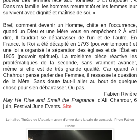
pouvoir des femmes face aux hommes. » Et d'ajouter : «
Dans ma famille, les hommes meurent tôt et les femmes leur
survivent avec dignité et maîtrise de soi. »
Bref, comment devenir un Homme, chiite en l'occurrence,
quand un Dieu et une Mère vous en empêchent ? À vrai
dire, Il faudrait se débarrasser de l'un et de l'autre. En
France, le Roi a été décapité en 1793 (pouvoir temporel) et
une loi a organisé la séparation des églises et de l'État en
1905 (pouvoir spirituel). La troisième pièce réactive les
problématiques de la seconde, sans vraiment avancer,
même si elle est de très grande qualité. Car quand
Ali
Chahrour pense parler des Femmes, il ressasse la question
de la Mère.
Sans doute faut-il aller au bout de quelque
chose pour s'en débarrasser. Ou pas.
Fabien Rivière
May He Rise and Smell the Fragrance
, d'Ali Chahrour, 6
juin, Festival June Events.
Site
Le hall du Théâtre de l'Aquarium avant d'entrer dans la salle de spectacle, Photo Fabien
Rivière