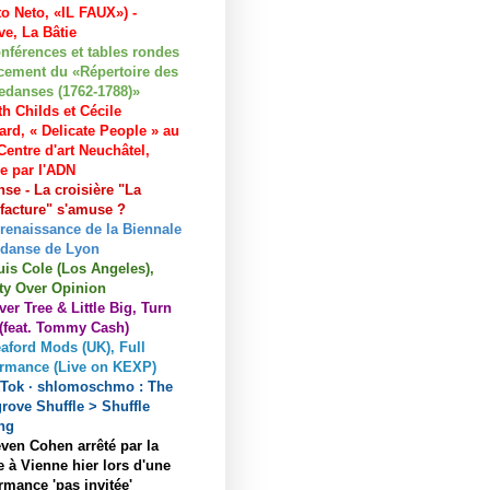
to Neto, «IL FAUX») -
e, La Bâtie
nférences et tables rondes
cement du «Répertoire des
edanses (1762-1788)»
h Childs et Cécile
ard, « Delicate People » au
entre d'art Neuchâtel,
ée par l'ADN
se - La croisière "La
acture" s'amuse ?
 renaissance de la Biennale
 danse de Lyon
uis Cole (Los Angeles),
ty Over Opinion
ver Tree & Little Big, Turn
 (feat. Tommy Cash)
aford Mods (UK), Full
ormance (Live on KEXP)
kTok · shlomoschmo : The
rove Shuffle > Shuffle
ng
ven Cohen arrêté par la
e à Vienne hier lors d'une
rmance 'pas invitée'