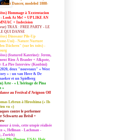
 Ghost Dancer, modeled 1888-
déos) Hommage à Xxxtentacion
 - Look At Me! + UP LIKE AN
NIAC + Indecision
vue) TRAX : FREE PARTY - LE
LE QUI DANSE
déos) Dinosaur Pile-Up
ume-Uni) - Nature Nurture
en Dächern" (sur les toits) -
ourg
déos) (featured Katerine): Jerem,
ent Rien À Branler + Alkpote,
/La Pire Interview (Konbini)
2020, deux "nouveaux" « West
tory » : un van Hove & De
aeker et un Spielberg
lm) Arte - « L'héritage de Pina
h »
danse au Festival d'Avignon Off
mas Lebrun à Hiroshima (« Ils
rien vu »)
aques contre le performer
 Schwartz au Brésil +
iew
mour à trois, cette utopie réalisée
 In », Hellman - Lachman -
, Zurich)
déo) Pile (Boston, USA), Hair