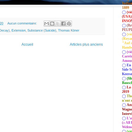
Indian
1889
◯
(vi
(USA)
INSOM
.20
Aucun commentaire:
◯
(Re
PEUP
(Decay)
,
Extension
,
Substance (Suicide)
,
Thomas Köner
◯
(vi
(Roya
"Auf d
Accueil
Articles plus anciens
Hamb
◯
(vi
Carrém
Amour 
◯
En 
Side S
Keersm
◯
(fi
Bausc
◯
La 
2019
◯
Tho
n'ont 
◯
Att
Wagner
Interv
◯
L’a
(« All
Welenc
◯
(vi