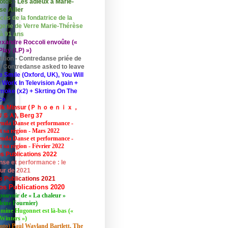
otos - Les adieux à Marie-
se Allier
cès de la fondatrice de la
erie de Verre Marie-Thérèse
 à 91 ans
exandre Roccoli envoûte («
lay (LP) »)
tition - Contredanse priée de
r / Contredanse asked to leave
e Smile (Oxford, UK), You Will
 Work In Television Again +
moke (x2) + Skrting On The
ce
elk Minsur (Ｐｈｏｅｎｉｘ，
ＳＡ), Berg 37
nda Danse et performance -
et sa région - Mars 2022
nda Danse et performance -
t sa région - Février 2022
s Publications 2022
se et performance : le
eur de 2021
s Publications 2021
os Publications 2020
pouvoir de « La chaleur »
eine Fournier)
mine Hugonnet est là-bas («
Winters »)
oto) Paul Wayland Bartlett, The