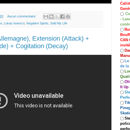
Calix
Genèv
Co
◯
.20
Aucun commentaire:
- Lan
ce
,
Lukas Ionesco
,
Negative Spirits
,
Sold My Life
contr
Rut
◯
Bouff
lemagne), Extension (Attack) +
CAN C
de) + Cogitation (Decay)
invit
Dan
◯
Manuf
La
◯
de la
Lo
◯
Quali
Oli
◯
It Up
Sle
◯
Perf
Ti
◯
Pineg
Skati
Ste
◯
polic
perfo