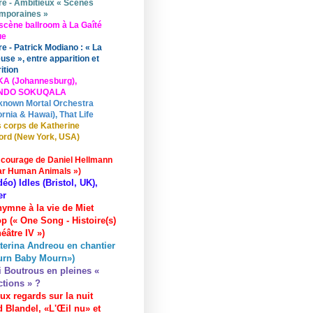
re - Ambitieux « Scènes
mporaines »
scène ballroom à La Gaîté
ue
re - Patrick Modiano : « La
use », entre apparition et
ition
KA (Johannesburg),
UNDO SOKUQALA
known Mortal Orchestra
ornia & Hawai), That Life
 corps de Katherine
ord (New York, USA)
 courage de Daniel Hellmann
ar Human Animals »)
déo) Idles (Bristol, UK),
er
hymne à la vie de Miet
p (« One Song - Histoire(s)
éâtre IV »)
terina Andreou en chantier
urn Baby Mourn»)
i Boutrous en pleines «
ctions » ?
ux regards sur la nuit
 Blandel, «L'Œil nu» et