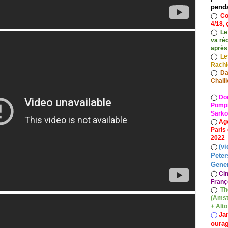
pend
◯
Co
4/18, 
◯
Le
va ré
après
◯
Le
Rach
◯
Da
Chaill
◯
Do
Pompid
Sarko
◯
Ag
Paris
2022
(vi
◯
Peter
Gener
◯
Ci
Franç
◯
Th
(Amst
+ Alt
Ja
◯
oura