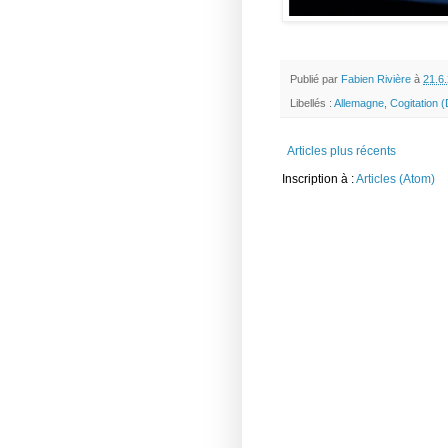
Publié par
Fabien Rivière
à
21.6
Libellés :
Allemagne
,
Cogitation 
Articles plus récents
Inscription à :
Articles (Atom)