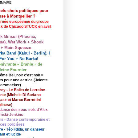
MMAIRE
els choix politiques pour
nse à Montpellier ?
rnée européenne du groupe
ck de Chicago STUCK en avril
lk Minsur (Phoenix,
na), Wet Work + Shook
 + Main Squeeze
ka Band (Kabul - Berlin), I
For You + No Burka!
enivrante « Branle » de
eine Fournier
ôme Bel, noir c'est noir >
s pour une actrice (Jolente
ersmaeker)
cy - Le Ballet de Lorraine
nte (Michele Di Stefano
ras» et Marco Berrettini
lines»)
danse des sous-sols d'Alex
ński-Jenkins
is - Danse contemporaine et
nces policières
re - Téo Fdida, un danseur
ant et lucide