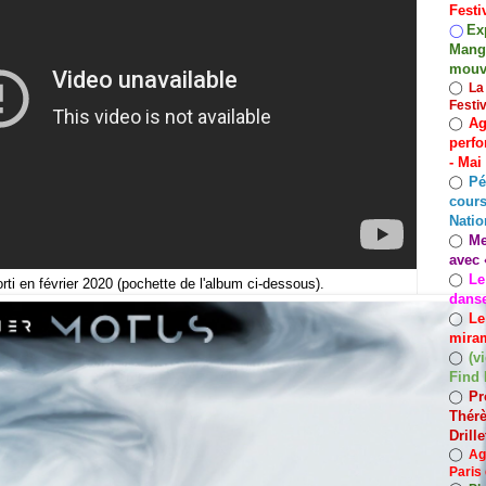
Festi
Exp
◯
Mango
mouv
◯
La
Festi
Ag
◯
perfo
- Mai
Pé
◯
cours
Natio
Me
◯
avec 
Le
◯
orti en février 2020 (pochette de l'album ci-dessous).
dans
Le
◯
miram
(v
◯
Find 
Pr
◯
Thérè
Drill
◯
Ag
Paris 