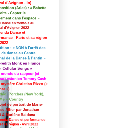
val d'Avignon - In)
osition (Arles) : « Babette
lte - Capter le
ement dans l'espace »
 Danse en forme-s au
val d'Avignon 2022
enda Danse et
rmance - Paris et sa région
 2022
tition : « NON à l'arrêt des
 de danse au Centre
nal de la Danse à Pantin »
redith Monk en France
« Cellular Songs »
 monde du rappeur (et
eur) estonien Tommy Cash
 mystère Christian Rizzo («
ar »)
idéo) Porches (New York),
Me + Country
ojet de portrait de Marie-
se Allier par Jonathan
et & Marlène Saldana
enda Danse et performance -
et sa région - Avril 2022