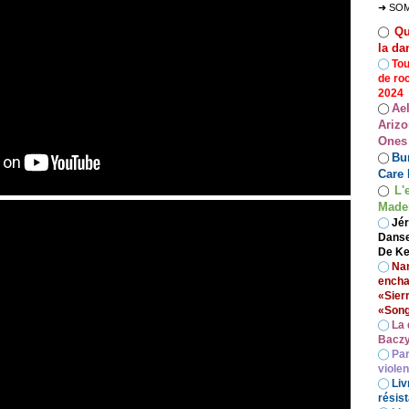
➜ SO
Qu
◯
la da
◯
Tou
de ro
2024
Ae
◯
Arizo
Ones
Bur
◯
Care 
L'
◯
Madel
◯
Jér
Danse
De Ke
◯
Nan
encha
«Sier
«Song
◯
La 
Baczy
◯
Par
viole
◯
Liv
résist