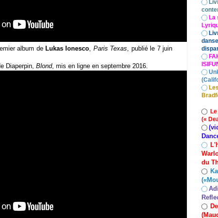
◯
Liv
conte
◯
La 
Lyriq
◯
Liv
danse
premier album de
Lukas Ionesco
,
Paris Texas
, publié le 7 juin
dispar
◯
FA
ISIF
de Diaperpin,
Blond
, mis en ligne en septembre 2016.
◯
Un
(Calif
◯
Les
Bradf
◯
Le
(« De
(vi
◯
Danc
L'
◯
Warlo
du Th
Ka
◯
(«Mo
Ad
◯
Refle
De
◯
(Maud