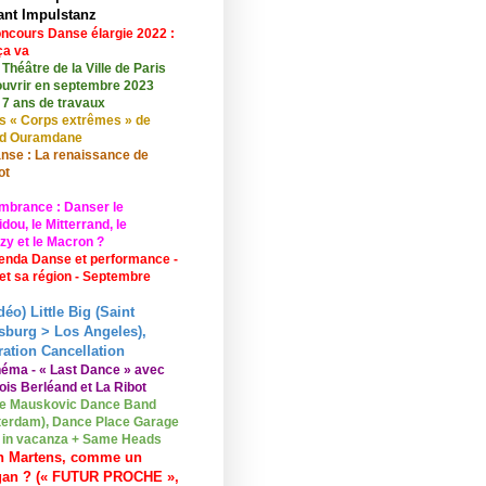
ant Impulstanz
ncours Danse élargie 2022 :
ça va
 Théâtre de la Ville de Paris
ouvrir en septembre 2023
 7 ans de travaux
s « Corps extrêmes » de
id Ouramdane
nse : La renaissance de
ot
mbrance : Danser le
ou, le Mitterrand, le
zy et le Macron ?
enda Danse et performance -
 et sa région - Septembre
déo) Little Big (Saint
sburg > Los Angeles),
ation Cancellation
néma - « Last Dance » avec
ois Berléand et La Ribot
e Mauskovic Dance Band
erdam), Dance Place Garage
o in vacanza + Same Heads
n Martens, comme un
gan ? (« FUTUR PROCHE »,