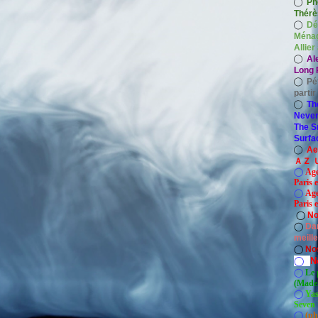
◯
Ph
Thérè
◯
Dé
Ménag
Allier
◯
Al
Long P
◯
Pé
parti
◯
Th
Never
The S
Surfa
◯
A
ＡＺ Ｕ
◯
Age
Paris 
◯
Age
Paris e
◯
No
◯
Dan
meill
◯
No
◯
N
◯
Le 
(Madel
◯
Yas
Seven 
◯
(ph