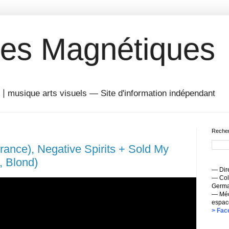
es Magnétiques
musique arts visuels — Site d'information indépendant
Recher
rance), Negative Spirits + Sold My
n, Blond)
— Dire
— Coll
Germai
— Méc
espac
> Fac