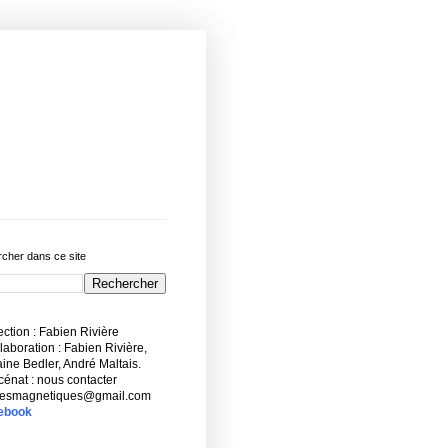
cher dans ce site
ction : Fabien Rivière
aboration : Fabien Rivière,
ne Bedler, André Maltais.
énat : nous contacter
esmagnetiques@gmail.com
ebook