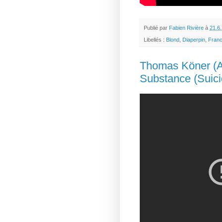
Publié par
Fabien Rivière
à
21.6
Libellés :
Blond
,
Diaperpin
,
Fran
Thomas Köner (Al
Substance (Suici