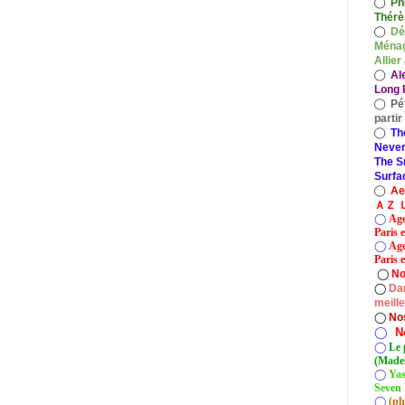
◯
Ph
Thérè
◯
Dé
Ménag
Allier
◯
Al
Long P
◯
Pé
parti
◯
Th
Never
The S
Surfa
◯
A
ＡＺ Ｕ
◯
Age
Paris 
◯
Age
Paris e
◯
No
◯
Dan
meill
◯
No
◯
N
◯
Le 
(Madel
◯
Yas
Seven 
◯
(ph