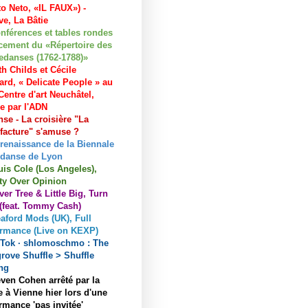
to Neto, «IL FAUX») -
e, La Bâtie
nférences et tables rondes
cement du «Répertoire des
edanses (1762-1788)»
h Childs et Cécile
ard, « Delicate People » au
entre d'art Neuchâtel,
ée par l'ADN
se - La croisière "La
acture" s'amuse ?
 renaissance de la Biennale
 danse de Lyon
uis Cole (Los Angeles),
ty Over Opinion
ver Tree & Little Big, Turn
 (feat. Tommy Cash)
aford Mods (UK), Full
ormance (Live on KEXP)
kTok · shlomoschmo : The
rove Shuffle > Shuffle
ng
ven Cohen arrêté par la
e à Vienne hier lors d'une
rmance 'pas invitée'