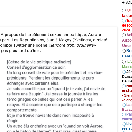
➜ SO
Qu
◯
la da
◯
Tou
de ro
2024
Ae
◯
Arizo
Ones
Bur
◯
Care 
L'
◯
Madel
◯
Jér
Danse
De Ke
◯
Nan
encha
«Sier
«Song
◯
La 
Baczy
◯
Par
viole
◯
Liv
résist