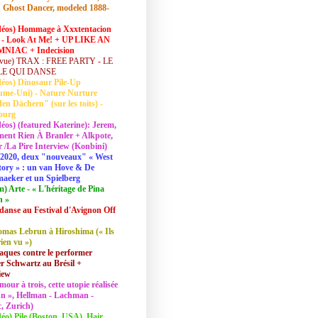
 Ghost Dancer, modeled 1888-
déos) Hommage à Xxxtentacion
 - Look At Me! + UP LIKE AN
NIAC + Indecision
vue) TRAX : FREE PARTY - LE
LE QUI DANSE
déos) Dinosaur Pile-Up
ume-Uni) - Nature Nurture
en Dächern" (sur les toits) -
ourg
déos) (featured Katerine): Jerem,
ent Rien À Branler + Alkpote,
/La Pire Interview (Konbini)
2020, deux "nouveaux" « West
tory » : un van Hove & De
aeker et un Spielberg
lm) Arte - « L'héritage de Pina
h »
danse au Festival d'Avignon Off
mas Lebrun à Hiroshima (« Ils
rien vu »)
aques contre le performer
 Schwartz au Brésil +
iew
mour à trois, cette utopie réalisée
 In », Hellman - Lachman -
, Zurich)
déo) Pile (Boston, USA), Hair