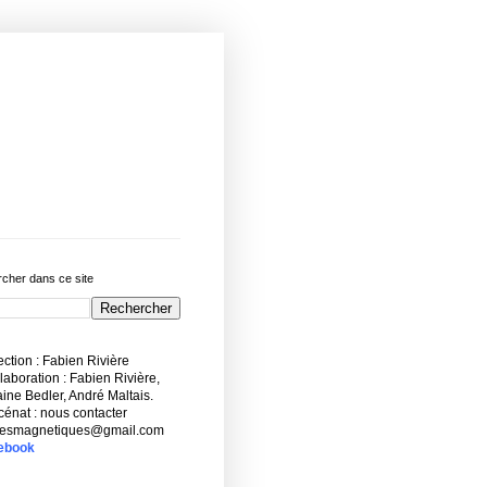
cher dans ce site
ction : Fabien Rivière
aboration : Fabien Rivière,
ne Bedler, André Maltais.
énat : nous contacter
esmagnetiques@gmail.com
ebook