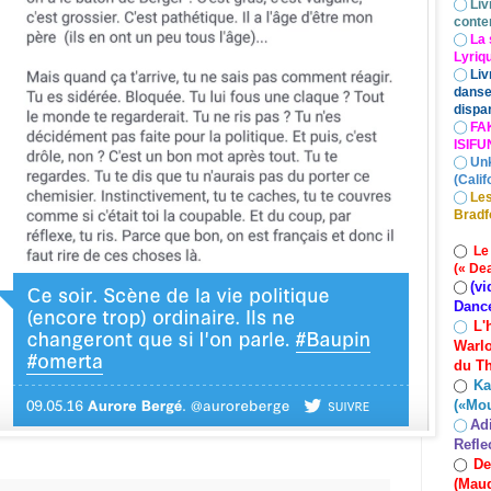
◯
Liv
conte
◯
La 
Lyriq
◯
Liv
danse
dispar
◯
FA
ISIF
◯
Un
(Calif
◯
Les
Bradf
◯
Le
(« De
(vi
◯
Danc
L'
◯
Warlo
du Th
Ka
◯
(«Mo
Ad
◯
Refle
De
◯
(Maud