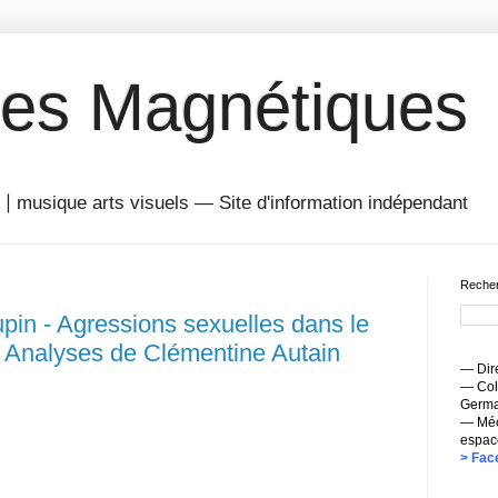
es Magnétiques
musique arts visuels — Site d'information indépendant
Recher
pin - Agressions sexuelles dans le
: Analyses de Clémentine Autain
— Dire
— Coll
Germai
— Méc
espac
> Fac