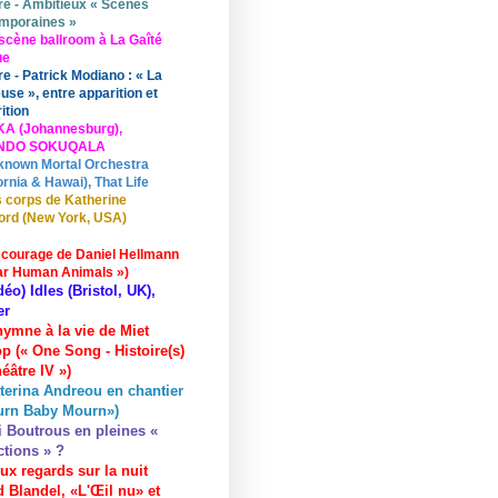
re - Ambitieux « Scènes
mporaines »
scène ballroom à La Gaîté
ue
re - Patrick Modiano : « La
use », entre apparition et
ition
KA (Johannesburg),
UNDO SOKUQALA
known Mortal Orchestra
ornia & Hawai), That Life
 corps de Katherine
ord (New York, USA)
 courage de Daniel Hellmann
ar Human Animals »)
déo) Idles (Bristol, UK),
er
hymne à la vie de Miet
p (« One Song - Histoire(s)
éâtre IV »)
terina Andreou en chantier
urn Baby Mourn»)
i Boutrous en pleines «
ctions » ?
ux regards sur la nuit
 Blandel, «L'Œil nu» et