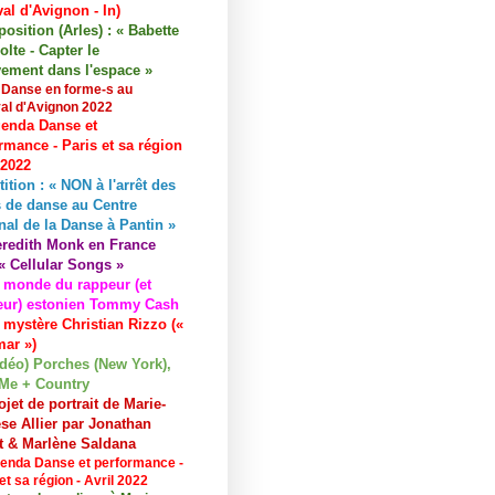
val d'Avignon - In)
osition (Arles) : « Babette
lte - Capter le
ement dans l'espace »
 Danse en forme-s au
val d'Avignon 2022
enda Danse et
rmance - Paris et sa région
 2022
tition : « NON à l'arrêt des
 de danse au Centre
nal de la Danse à Pantin »
redith Monk en France
« Cellular Songs »
 monde du rappeur (et
eur) estonien Tommy Cash
 mystère Christian Rizzo («
ar »)
idéo) Porches (New York),
Me + Country
ojet de portrait de Marie-
se Allier par Jonathan
et & Marlène Saldana
enda Danse et performance -
et sa région - Avril 2022