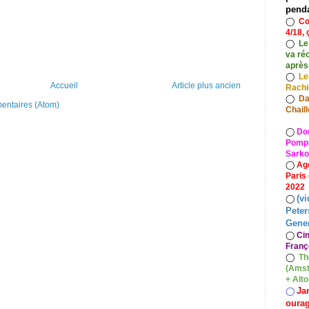
pend
◯
Co
4/18, 
◯
Le
va ré
après
◯
Le
Accueil
Article plus ancien
Rach
◯
Da
mentaires (Atom)
Chaill
◯
Do
Pompid
Sarko
◯
Ag
Paris
2022
(vi
◯
Peter
Gener
◯
Ci
Franç
◯
Th
(Amst
+ Alt
Ja
◯
oura