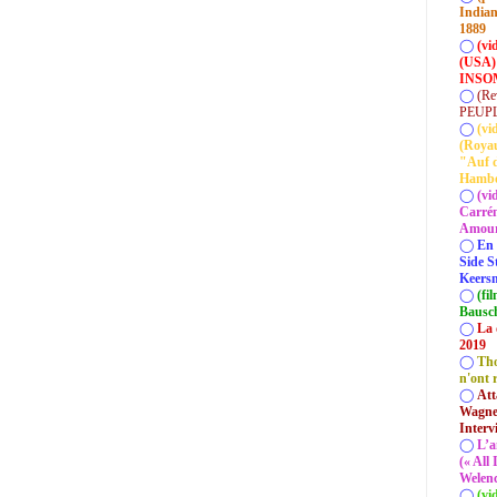
Indian
1889
◯
(vi
(USA)
INSOM
◯
(Re
PEUP
◯
(vi
(Roya
"Auf d
Hamb
◯
(vi
Carrém
Amour 
◯
En 
Side S
Keersm
◯
(fi
Bausc
◯
La 
2019
◯
Tho
n'ont 
◯
Att
Wagner
Interv
◯
L’a
(« All
Welenc
◯
(vi