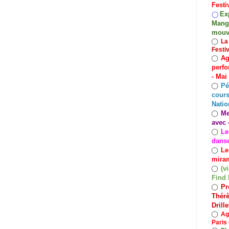
Festi
Exp
◯
Mango
mouv
◯
La
Festi
Ag
◯
perfo
- Mai
Pé
◯
cours
Natio
Me
◯
avec 
Le
◯
dans
Le
◯
miram
(v
◯
Find 
Pr
◯
Thérè
Drill
◯
Ag
Paris 