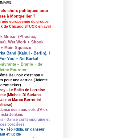
MMAIRE
els choix politiques pour
nse à Montpellier ?
rnée européenne du groupe
ck de Chicago STUCK en avril
lk Minsur (Phoenix,
na), Wet Work + Shook
 + Main Squeeze
ka Band (Kabul - Berlin), I
For You + No Burka!
enivrante « Branle » de
eine Fournier
ôme Bel, noir c'est noir >
s pour une actrice (Jolente
ersmaeker)
cy - Le Ballet de Lorraine
nte (Michele Di Stefano
ras» et Marco Berrettini
lines»)
danse des sous-sols d'Alex
ński-Jenkins
is - Danse contemporaine et
nces policières
re - Téo Fdida, un danseur
ant et lucide