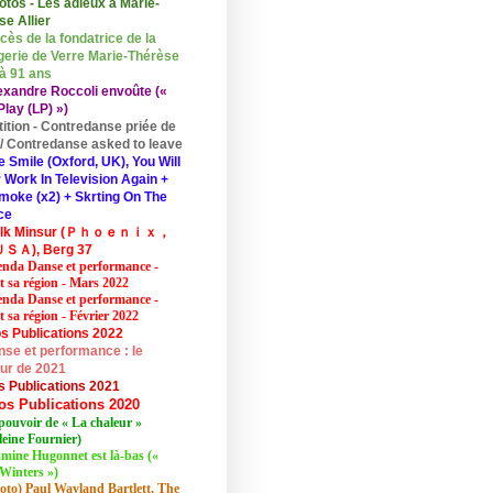
otos - Les adieux à Marie-
se Allier
cès de la fondatrice de la
erie de Verre Marie-Thérèse
 à 91 ans
exandre Roccoli envoûte («
lay (LP) »)
tition - Contredanse priée de
r / Contredanse asked to leave
e Smile (Oxford, UK), You Will
 Work In Television Again +
moke (x2) + Skrting On The
ce
elk Minsur (Ｐｈｏｅｎｉｘ，
ＳＡ), Berg 37
nda Danse et performance -
et sa région - Mars 2022
nda Danse et performance -
t sa région - Février 2022
s Publications 2022
se et performance : le
eur de 2021
s Publications 2021
os Publications 2020
pouvoir de « La chaleur »
eine Fournier)
mine Hugonnet est là-bas («
Winters »)
oto) Paul Wayland Bartlett, The