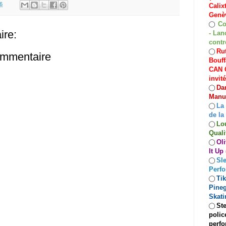
6
Calix
Genèv
Co
◯
re:
- Lan
contr
Rut
◯
ommentaire
Bouff
CAN C
invit
Dan
◯
Manuf
La
◯
de la
Lo
◯
Quali
Oli
◯
It Up
Sle
◯
Perf
Ti
◯
Pineg
Skati
Ste
◯
polic
perfo