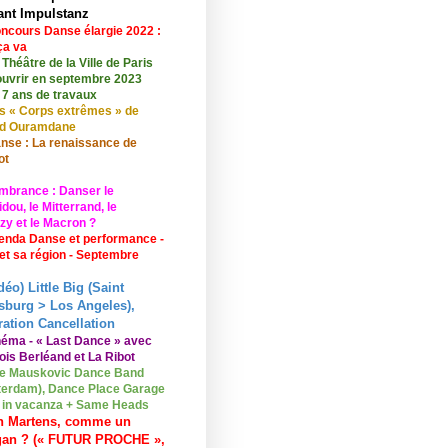
ant Impulstanz
ncours Danse élargie 2022 :
ça va
 Théâtre de la Ville de Paris
ouvrir en septembre 2023
 7 ans de travaux
s « Corps extrêmes » de
id Ouramdane
nse : La renaissance de
ot
mbrance : Danser le
ou, le Mitterrand, le
zy et le Macron ?
enda Danse et performance -
 et sa région - Septembre
déo) Little Big (Saint
sburg > Los Angeles),
ation Cancellation
néma - « Last Dance » avec
ois Berléand et La Ribot
e Mauskovic Dance Band
erdam), Dance Place Garage
o in vacanza + Same Heads
n Martens, comme un
gan ? (« FUTUR PROCHE »,