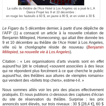
La salle du théâtre de l'Ace Hotel à Los Angeles où a joué le L.A
Dance Projet les 9 et 10 décembre :
en rouge les fauteuils à 60 $, en jaune à 80 $, et en violet à 30 $.
.
Le Figaro
du 5 décembre dernier, à partir d'une dépêche de
l'AFP (1) a consacré un article à la nouvelle création de
Benjamin Millepied,
Homecoming
, qui allait être donnée les
9 et 10 décembre au théâtre de l'Ace Hotel à Los Angeles,
ville où le chorégraphe réside de nouveau
(
Benjamin
Millepied, sa nouvelle vie à Los Angeles
)
.
Citation : « Les organisations d'arts vivants sont en effet
aujourd'hui [dit le créateur] «souvent associées à des lieux
qui ne répondent plus forcément à ce que cherche le public
aujourd'hui, des théâtres aux allures de «temples romains»
qui vendent des «billets trop chers», estime-t-il.
»
Nous sommes allés voir les prix des places effectivement
pratiqués. Et nous publions ci-dessous des captures d'écran
du site de réservation du théâtre. Surprise : les prix
annoncés sont élevés, sur trois niveaux : 30 $ [28,4 €], 60 $