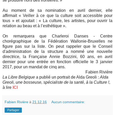
se produire hors des frontières.
»
Au moment de sa nomination en avril dernier, elle
affirmait
«
Veiller à ce que la culture soit accessible pour
tous
»
et ajoutait : « La culture, les artistes, pour ouvrir la
relation au beau et à l’esthétique ».
On remarquera que Charleroi Danses
- Centre
chorégraphique de la Fédération Wallonie-Bruxelles
ne
figure pas sur la liste. On peut rappeler que le Conseil
d'administration de la structure a nommé
une nouvelle
directrice, la Française Ann
ie Bozzini, 60 ans, en avril
dernier pour une entrée en fonction officielle le 3 janvier
2017, pour un mandat de cinq ans.
Fabien Rivière
La Libre Belgique
a publié un portrait de Alda Greoli :
Alda
Greoli, une bosseuse, spécialiste de la santé, à la Culture !
,
à lire
ICI
Fabien Rivière
à
21.12.16
Aucun commentaire:
Partager