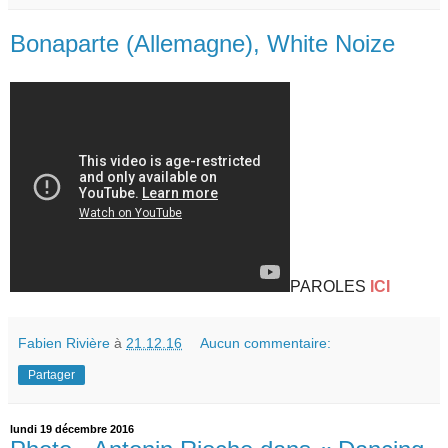
Bonaparte (Allemagne), White Noize
PAROLES
ICI
Fabien Rivière
à
21.12.16
Aucun commentaire:
Partager
lundi 19 décembre 2016