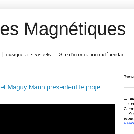
es Magnétiques
musique arts visuels — Site d'information indépendant
Recher
et Maguy Marin présentent le projet
— Dire
— Coll
Germai
— Méc
espac
> Fac