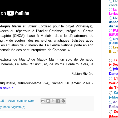
◯
Liv
conte
◯
La 
Lyriq
◯
Liv
danse
Maguy Marin
et Volmir Cordeiro pour le projet
Vignette(s
),
dispar
◯
FA
 pièces du répertoire à
l’Atelier Catalyse, intégré au Centre
ISIF
 Adaptée (CNCA), basé à Morlaix, dans le département du
◯
Un
'agit « de soutenir des recherches artistiques réalisées avec
(Calif
 situation de vulnérabilité. Le Centre National porte en son
◯
Les
onstituée des sept interprètes de Catalyse. »
Bradf
 extraits de
May B
de Maguy Marin, un solo de Bernardo
◯
Le
ne homme,
Le soleil du nom
, et, de
Volmir Cordeiro
,
L’œil, la
(« De
(vi
◯
Danc
Fabien Rivière
L'
◯
Warlo
Briqueterie, Vitry-sur-Marne (94), samedi 20 janvier 2024 -
du Th
n savoir +
Ka
◯
(«Mo
2.23
Aucun commentaire:
Ad
◯
Refle
y Marin
,
Vignette(s)
De
◯
(Maud