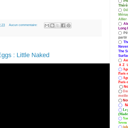
◯
Ph
Thérè
◯
Dé
Ménag
Allier
◯
Al
2.23
Aucun commentaire:
Long P
◯
Pé
parti
◯
Th
Never
The S
ggs : Little Naked
Surfa
◯
A
ＡＺ Ｕ
◯
Age
Paris 
◯
Age
Paris e
◯
No
◯
Dan
meill
◯
No
◯
N
◯
Le 
(Madel
◯
Yas
Seven 
◯
(ph