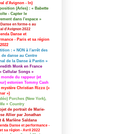
val d'Avignon - In)
osition (Arles) : « Babette
lte - Capter le
ement dans l'espace »
 Danse en forme-s au
val d'Avignon 2022
enda Danse et
rmance - Paris et sa région
 2022
tition : « NON à l'arrêt des
 de danse au Centre
nal de la Danse à Pantin »
redith Monk en France
« Cellular Songs »
 monde du rappeur (et
eur) estonien Tommy Cash
 mystère Christian Rizzo («
ar »)
idéo) Porches (New York),
Me + Country
ojet de portrait de Marie-
se Allier par Jonathan
et & Marlène Saldana
enda Danse et performance -
et sa région - Avril 2022