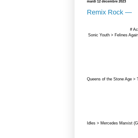
mardi 12 décembre 2023
Remix Rock —
# A
Sonic Youth > Felines Again
Queens of the Stone Age > T
Idles > Mercedes Marxist (Ga