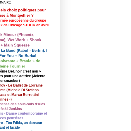
MMAIRE
els choix politiques pour
nse à Montpellier ?
rnée européenne du groupe
ck de Chicago STUCK en avril
lk Minsur (Phoenix,
na), Wet Work + Shook
 + Main Squeeze
ka Band (Kabul - Berlin), I
For You + No Burka!
enivrante « Branle » de
eine Fournier
ôme Bel, noir c'est noir >
s pour une actrice (Jolente
ersmaeker)
cy - Le Ballet de Lorraine
nte (Michele Di Stefano
ras» et Marco Berrettini
lines»)
danse des sous-sols d'Alex
ński-Jenkins
is - Danse contemporaine et
nces policières
re - Téo Fdida, un danseur
ant et lucide