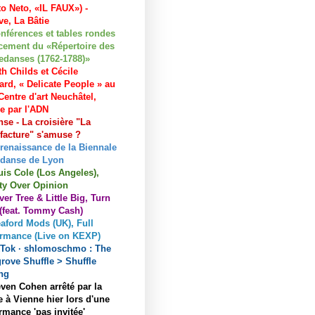
to Neto, «IL FAUX») -
e, La Bâtie
nférences et tables rondes
cement du «Répertoire des
edanses (1762-1788)»
h Childs et Cécile
ard, « Delicate People » au
entre d'art Neuchâtel,
ée par l'ADN
se - La croisière "La
acture" s'amuse ?
 renaissance de la Biennale
 danse de Lyon
uis Cole (Los Angeles),
ty Over Opinion
ver Tree & Little Big, Turn
 (feat. Tommy Cash)
aford Mods (UK), Full
ormance (Live on KEXP)
kTok · shlomoschmo : The
rove Shuffle > Shuffle
ng
ven Cohen arrêté par la
e à Vienne hier lors d'une
rmance 'pas invitée'