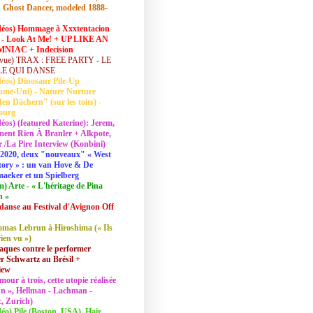
 Ghost Dancer, modeled 1888-
déos) Hommage à Xxxtentacion
 - Look At Me! + UP LIKE AN
NIAC + Indecision
vue) TRAX : FREE PARTY - LE
LE QUI DANSE
déos) Dinosaur Pile-Up
ume-Uni) - Nature Nurture
en Dächern" (sur les toits) -
ourg
déos) (featured Katerine): Jerem,
ent Rien À Branler + Alkpote,
/La Pire Interview (Konbini)
2020, deux "nouveaux" « West
tory » : un van Hove & De
aeker et un Spielberg
lm) Arte - « L'héritage de Pina
h »
danse au Festival d'Avignon Off
mas Lebrun à Hiroshima (« Ils
rien vu »)
aques contre le performer
 Schwartz au Brésil +
iew
mour à trois, cette utopie réalisée
 In », Hellman - Lachman -
, Zurich)
déo) Pile (Boston, USA), Hair