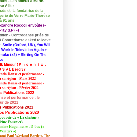
otos - Les adieux à Marie-
se Allier
cès de la fondatrice de la
erie de Verre Marie-Thérèse
 à 91 ans
exandre Roccoli envoûte («
lay (LP) »)
tition - Contredanse priée de
r / Contredanse asked to leave
e Smile (Oxford, UK), You Will
 Work In Television Again +
moke (x2) + Skrting On The
ce
elk Minsur (Ｐｈｏｅｎｉｘ，
ＳＡ), Berg 37
nda Danse et performance -
et sa région - Mars 2022
nda Danse et performance -
t sa région - Février 2022
s Publications 2022
se et performance : le
eur de 2021
s Publications 2021
os Publications 2020
pouvoir de « La chaleur »
eine Fournier)
mine Hugonnet est là-bas («
Winters »)
oto) Paul Wayland Bartlett, The