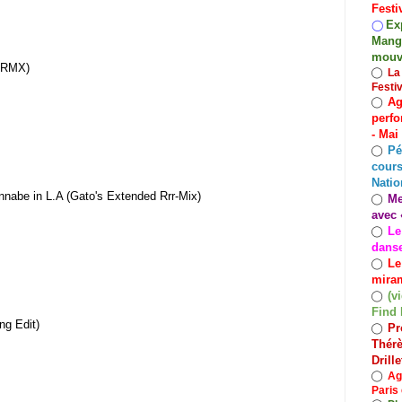
Festi
Exp
◯
Mango
mouv
TRMX)
◯
La
Festi
Ag
◯
perfo
- Mai
Pé
◯
cours
Natio
abe in L​.​A (Gato's Extended Rrr​-​Mix)
Me
◯
avec 
Le
◯
dans
Le
◯
miram
(v
◯
Find 
ng Edit)
Pr
◯
Thérè
Drill
◯
Ag
Paris 