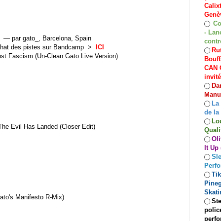
Calix
Genèv
Co
◯
- Lan
— par gato_, Barcelona, Spain
contr
chat des pistes sur Bandcamp >
ICI
Rut
◯
st Fascism (Un​-​Clean Gato Live Version)
Bouff
CAN C
invit
Dan
◯
Manuf
La
◯
de la
Lo
◯
he Evil Has Landed (Closer Edit)
Quali
Oli
◯
It Up
Sle
◯
Perf
Ti
◯
Pineg
Skati
to's Manifesto R​-​Mix)
Ste
◯
polic
perfo