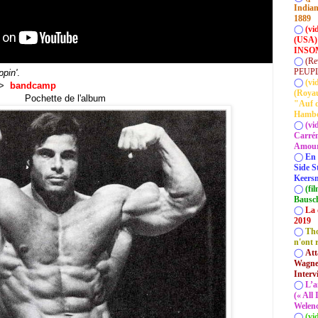
Indian
1889
◯
(vi
(USA)
INSOM
◯
(Re
PEUP
ppin'
.
◯
(vi
) >
bandcamp
(Roya
Pochette de l'album
"Auf d
Hamb
◯
(vi
Carrém
Amour 
◯
En 
Side S
Keersm
◯
(fi
Bausc
◯
La 
2019
◯
Tho
n'ont 
◯
Att
Wagner
Interv
◯
L’a
(« All
Welenc
◯
(vi