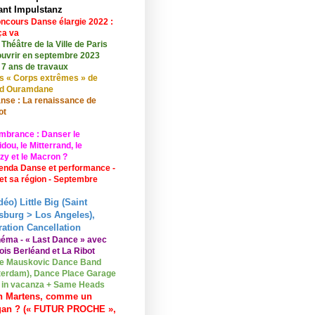
ant Impulstanz
ncours Danse élargie 2022 :
ça va
 Théâtre de la Ville de Paris
ouvrir en septembre 2023
 7 ans de travaux
s « Corps extrêmes » de
id Ouramdane
nse : La renaissance de
ot
mbrance : Danser le
ou, le Mitterrand, le
zy et le Macron ?
enda Danse et performance -
 et sa région - Septembre
déo) Little Big (Saint
sburg > Los Angeles),
ation Cancellation
néma - « Last Dance » avec
ois Berléand et La Ribot
e Mauskovic Dance Band
erdam), Dance Place Garage
o in vacanza + Same Heads
n Martens, comme un
gan ? (« FUTUR PROCHE »,