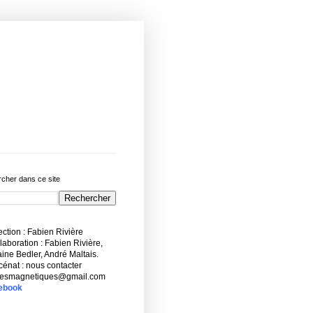
cher dans ce site
ction : Fabien Rivière
aboration : Fabien Rivière,
ne Bedler, André Maltais.
énat : nous contacter
esmagnetiques@gmail.com
ebook