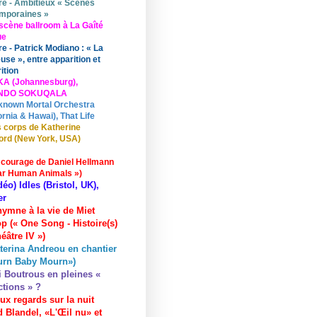
re - Ambitieux « Scènes
mporaines »
scène ballroom à La Gaîté
ue
re - Patrick Modiano : « La
use », entre apparition et
ition
KA (Johannesburg),
UNDO SOKUQALA
known Mortal Orchestra
ornia & Hawai), That Life
 corps de Katherine
ord (New York, USA)
 courage de Daniel Hellmann
ar Human Animals »)
déo) Idles (Bristol, UK),
er
hymne à la vie de Miet
p (« One Song - Histoire(s)
éâtre IV »)
terina Andreou en chantier
urn Baby Mourn»)
i Boutrous en pleines «
ctions » ?
ux regards sur la nuit
 Blandel, «L'Œil nu» et