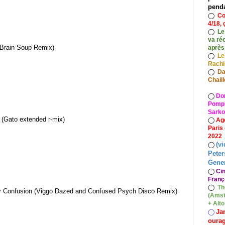
pend
◯
Co
4/18, 
◯
Le
va ré
(Brain Soup Remix)
après
◯
Le
Rach
◯
Da
Chaill
◯
Do
Pompid
Sarko
Gato extended r​-​mix)
◯
Ag
Paris
2022
(vi
◯
Peter
Gener
◯
Ci
Franç
◯
Th
r Confusion (Viggo Dazed and Confused Psych Disco Remix)
(Amst
+ Alt
Ja
◯
oura