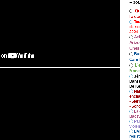
➜ SO
Qu
◯
la da
◯
Tou
de ro
2024
Ae
◯
Arizo
Ones
Bur
◯
Care 
L'
◯
Madel
◯
Jér
Danse
De Ke
◯
Nan
encha
«Sier
«Song
◯
La 
Baczy
◯
Par
viole
◯
Liv
résist