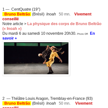
1 — CentQuatre (19°)
Bruno Beltrão
(Brésil)
Inoah
50 mn.
Vivement
conseillé
Notre article >
La physique des corps de Bruno Beltrão
(« Inoah »)
Du
mardi 6 au samedi 10 novembre 20h30.
En
Photo DR
savoir +
. X —
2 — Théâtre Louis Aragon, Tremblay-en-France (93)
Bruno Beltrão
(Brésil)
Inoah
50 mn.
Vivement