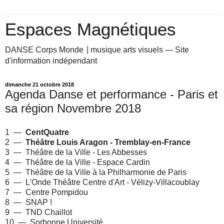
Espaces Magnétiques
DANSE Corps Monde ⎥ musique arts visuels — Site
d'information indépendant
dimanche 21 octobre 2018
Agenda Danse et performance - Paris et
sa région Novembre 2018
1 —
CentQuatre
2
—
Théâtre Louis Aragon - Tremblay-en-France
3
— T
héâtre de la Ville - Les Abbesses
4 — T
héâtre de la Ville - Espace Cardin
5
—
Théâtre de la Ville à la Philharmonie de Paris
6
—
L'Onde Théâtre Centre d'Art - Vélizy-Villacoublay
7
— Centre Pompidou
8
— SNAP !
9 —
TND Chaillot
10 —
Sorbonne Université