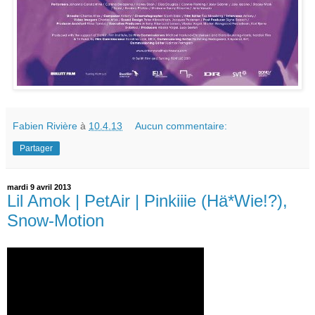
Fabien Rivière
à
10.4.13
Aucun commentaire:
Partager
mardi 9 avril 2013
Lil Amok | PetAir | Pinkiiie (Hä*Wie!?),
Snow-Motion