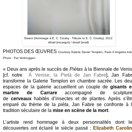
Gisant (Hommage à E. C. Crosby - Tribute to E. C. Crosby), 2012
détail (escargot) / detail (snail)
PHOTOS DES ŒUVRES
Courtesy Galerie Daniel Templon, Paris © Angelos bvb
Photo : Pat Verbruggen
« Deux ans après le succès de
Piètas
à la Biennale de Veni
[cf. notre
À Venise, la Pietà de Jan Fabre
], Jan Fab
transforme la Galerie Templon en chambre sacrée. Les de
espaces de la galerie accueillent un couple de
gisants 
marbre de Carrare
accompagné de sculpture
de
cerveaux
habités d’insectes et de plantes. Après s’êt
emparé du thème de la
pièta
, Jan Fabre se confronte à 
tradition séculaire de la
mise en scène de la mort
.
L’artiste rend hommage à deux personnalités dont l
découvertes ont éclairé le siècle passé :
Elizabeth Caroli