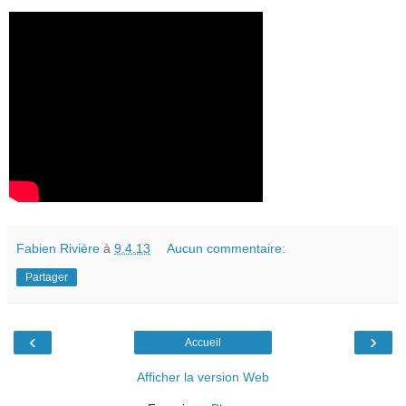
Fabien Rivière
à
9.4.13
Aucun commentaire:
Partager
‹
›
Accueil
Afficher la version Web