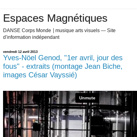
Espaces Magnétiques
DANSE Corps Monde ⎥ musique arts visuels — Site
d'information indépendant
vendredi 12 avril 2013
Yves-Nöel Genod, "1er avril, jour des
fous" - extraits (montage Jean Biche,
images César Vayssié)