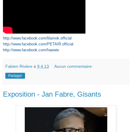
http://www.facebook.com/lilamok.official
http://www.facebook.com/PETAIR.official
http://www.facebook.com/haewie
Fabien Rivière
à
9.4.13
Aucun commentaire:
Partager
Exposition - Jan Fabre, Gisants