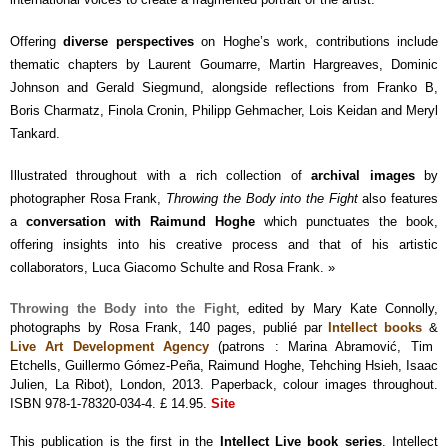
Offering
diverse perspectives
on Hoghe’s work, contributions include
thematic chapters by Laurent Goumarre, Martin Hargreaves, Dominic
Johnson and Gerald Siegmund, alongside reflections from Franko B,
Boris Charmatz, Finola Cronin, Philipp Gehmacher, Lois Keidan and Meryl
Tankard.
Illustrated throughout with a rich collection of
archival images
by
photographer Rosa Frank,
Throwing the Body into the Fight
also features
a
conversation with Raimund Hoghe
which punctuates the book,
offering insights into his creative process and that of his artistic
collaborators, Luca Giacomo Schulte and Rosa Frank. »
Throwing the Body into the Fight
, edited by Mary Kate Connolly,
photographs by Rosa Frank, 140 pages, publié par
Intellect books
&
Live Art Development Agency
(patrons : Marina Abramović, Tim
Etchells, Guillermo Gómez-Peña, Raimund Hoghe, Tehching Hsieh, Isaac
Julien, La Ribot
), London, 2013. Paperback, colour images throughout.
ISBN 978-1-78320-034-4. £ 14.95.
Site
This publication is the first in the
Intellect Live book series
. Intellect