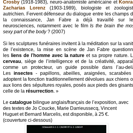
Crosby
(1918-1983), neuro-anatomiste américaine et
Konra
Zacharias Lorenz
(1903-1989), biologiste et zoologis
autrichien. Fervent défenseur du dialogue entre les champs 
la connaissance, Jan Fabre a déjà travaillé sur l
neurosciences, notamment avec le film
Is the brain the mo
sexy part of the body
? (2007)
Si les sculptures funéraires invitent à la méditation sur la vani
de l’existence, la mise en scène de Jan Fabre question
les
liens de l’homme avec la nature
et sa propre nature. 
cerveau
, siège de l’intelligence et de la créativité, apparaî
comme un protecteur, un guide possible dans l’au-del
Les
insectes
- papillons, abeilles, araignées, scarabées
adoptent la fonction traditionnellement dévolues aux chiens 
aux lions des sépultures royales, posés aux pieds des gisants
celle de la
résurrection
. »
Le
catalogue
bilingue anglais/français de l’exposition, avec
des textes de Jo Coucke, Marie Darrieussecq, Vincent
Huguet et Bernard Marcelis, est disponible, à 25 €.
(couverture ci-dessous)