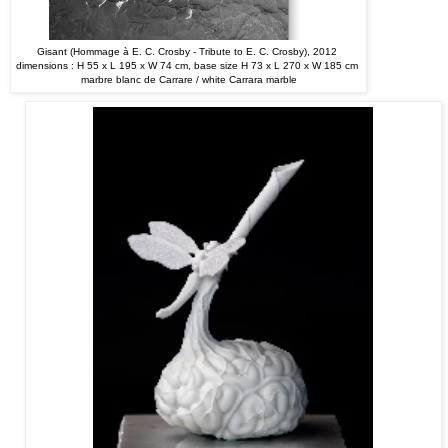
Gisant (Hommage à E. C. Crosby - Tribute to E. C. Crosby), 2012
dimensions : H 55 x L 195 x W 74 cm, base size H 73 x L 270 x W 185 cm
marbre blanc de Carrare / white Carrara marble