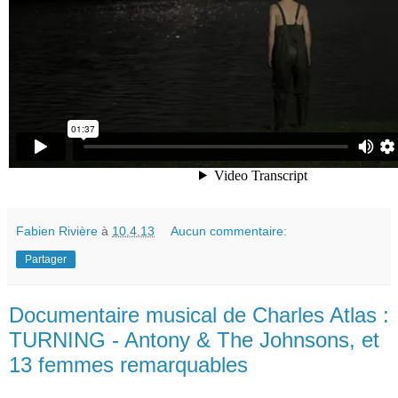
Fabien Rivière
à
10.4.13
Aucun commentaire:
Partager
Documentaire musical de Charles Atlas :
TURNING - Antony & The Johnsons, et
13 femmes remarquables