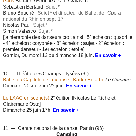
Paris
Bertaud /
Bouché /
Paul /
Valastro
Sébastien Bertaud
Sujet *
Bruno Bouché
Sujet
* et directeur d
u
Ballet de l'Opéra
national du Rhin en sept. 17
Nicolas Paul
Sujet
*
Simon Valastro
Sujet
*
[la hiérarchie des danseurs croit ainsi : 5° échelon : quadrille
- 4° échelon : coryphée - 3° échelon :
sujet
- 2° échelon :
premier danseur - 1er échelon : étoile]
Garnier, Du mardi 13 au dimanche 18 juin.
En savoir +
10 — Théâtre des Champs-Élysées (8°)
Ballet du Capitole de Toulouse - Kader Belarbi
Le Corsaire
Du mardi 20 au jeudi 22 juin.
En savoir +
Le LAAC en scène(s)
2° édition [Nicolas Le Riche et
Clairemarie Osta]
Dimanche 25 juin 17h.
En savoir +
11 —
Centre national de la danse, Pantin (93)
Camping