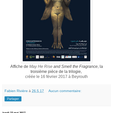
Affiche de
May He Rise
and Smell the Fragrance
,
la
troisième pièce de la trilogie,
créée le 16 février 2017 à Beyrouth
Fabien Rivière
à
26.5.17
Aucun commentaire:
Partager
lundi 22 mai 2017