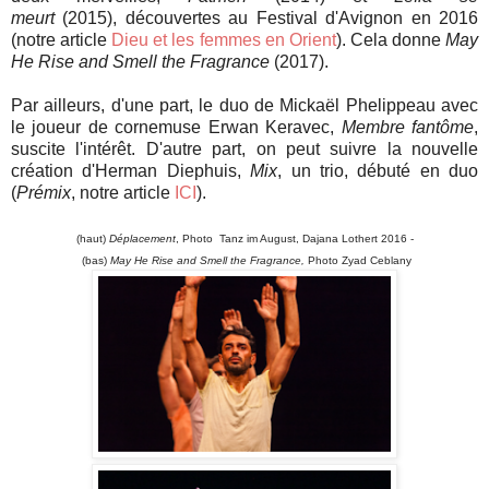
meurt
(2015), découvertes au Festival d'Avignon en 2016
(notre article
Dieu et les femmes en Orient
)
. Cela donne
May
He Rise and Smell the Fragrance
(2017).
Par ailleurs, d'une part, le duo de Mickaël Phelippeau avec
le joueur de cornemuse Erwan Keravec,
Membre fantôme
,
suscite l'intérêt. D'autre part, on peut suivre la nouvelle
création
d'Herman Diephuis,
Mix
,
un trio, débuté en duo
(
Prémix
, notre article
ICI
)
.
(haut)
Déplacement
, Photo
Tanz im August, Dajana Lothert 2016
-
(bas)
May He Rise and Smell the Fragrance,
Photo
Zyad Ceblany