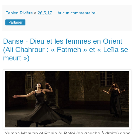
Fabien Rivière
à
26.5.17
Aucun commentaire:
Partager
Danse - Dieu et les femmes en Orient
(Ali Chahrour : « Fatmeh » et « Leïla se
meurt »)
Yumna Marwan et Rania Al Rafei (de gauche à droite) dans