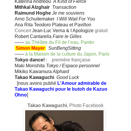
Katerina Andreou
A Kind of Fierce
Mithkal Alzghair
Transaction
Raimund Hoghe
Je me souviens
Arno Schuitemaker
I Will Wait For You
Ana Rita Teodoro Plateau et Pavillon
Concert
Jean-Luc Verna &
I Apologize
gratuit
Robert Cantarella
Faire le Gilles
——
au Théâtre du Fil de l’eau, Pantin
Simon Mayer
SunBengSitting
——
à la Maison de la culture du Japon, Paris
Tokyo dance!
:
première française
Maki Morishita
Tokyo / Espace personnel
Mikiko Kawamura
Alphard
Takao Kawaguchi
Good Luck
[nous avons publié
L'Amour admirable de
Takao Kawaguchi pour le butoh de Kazuo
Ohno
]
Takao Kawaguchi
, Photo Facebook