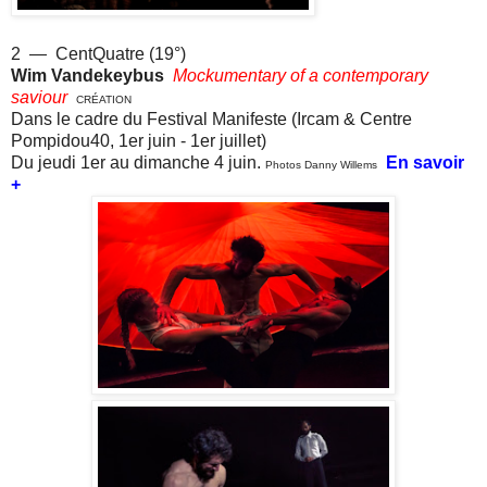
.
2 — CentQuatre (19°)
Wim Vandekeybus
Mockumentary of a contemporary
saviour
CRÉATION
Dans le cadre du Festival Manifeste (
Ircam &
Centre
Pompidou40, 1er juin - 1er juillet)
Du jeudi 1er au dimanche 4 juin.
En savoir
Photos Danny Willems
+