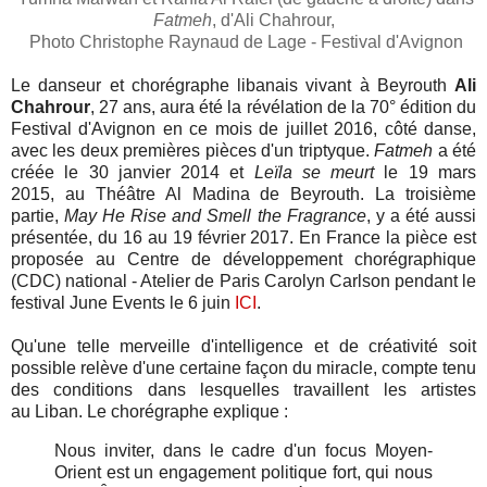
Fatmeh
, d'Ali Chahrour,
Photo Christophe Raynaud de Lage - Festival d'Avignon
Le danseur et chorégraphe libanais vivant à Beyrouth
Ali
Chahrour
, 27 ans, aura été la révélation de la 70° édition du
Festival d'Avignon en ce mois de juillet 2016, côté danse,
avec les deux premières pièces d'un triptyque.
Fatmeh
a été
créée le 30 janvier 2014 et
Leïla se meurt
le 19 mars
2015,
au Théâtre Al Madina de Beyrouth
. La troisième
partie,
May He Rise and Smell the Fragrance
, y a été aussi
présentée, du 16 au 19 février 2017. En France la pièce est
proposée au Centre de développement chorégraphique
(CDC) national - Atelier de Paris Carolyn Carlson pendant le
festival June Events le 6 juin
ICI
.
Qu'une telle merveille d'intelligence et de créativité soit
possible relève d'une certaine façon du miracle, compte tenu
des conditions dans lesquelles travaillent les artistes
au Liban. Le chorégraphe explique :
Nous inviter, dans le cadre d'un focus Moyen-
Orient est un engagement politique fort, qui nous