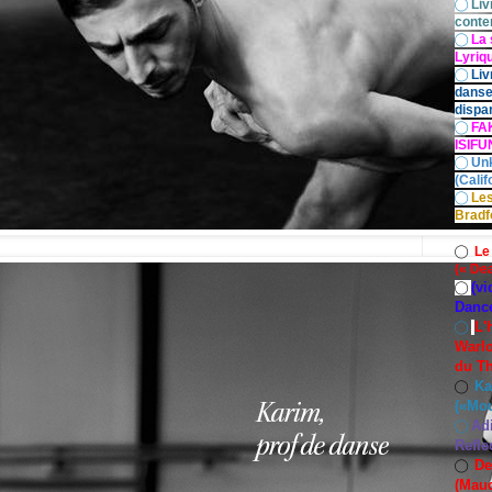
◯
Liv
conte
◯
La 
Lyriq
◯
Liv
danse
dispar
◯
FA
ISIF
◯
Un
(Calif
◯
Les
Bradf
◯
Le
(« De
(vi
◯
Danc
L'
◯
Warlo
du Th
Ka
◯
(«Mo
Ad
◯
Refle
De
◯
(Maud