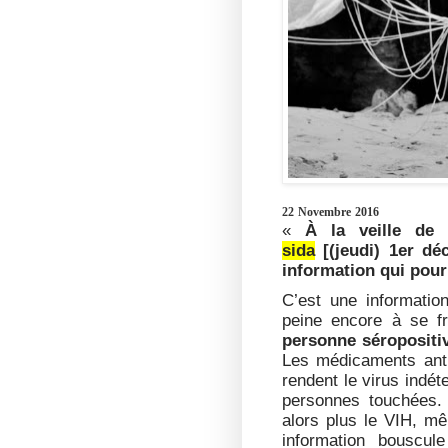
22 Novembre 2016
«
À la veille de
sida
[(jeudi) 1er dé
information qui pour
C’est une informatio
peine encore à se f
personne séropositiv
Les médicaments antir
rendent le virus indét
personnes touchées. 
alors plus le VIH, mê
information bouscul