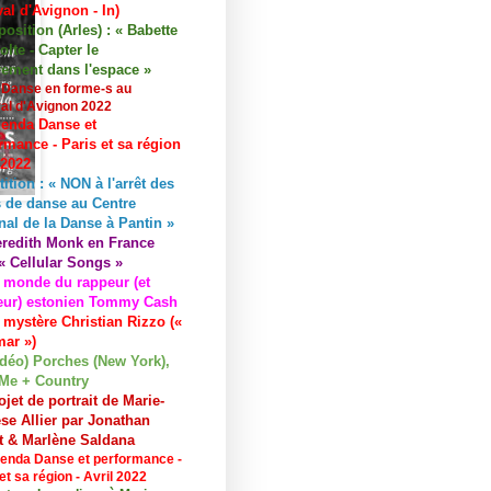
val d'Avignon - In)
osition (Arles) : « Babette
lte - Capter le
ement dans l'espace »
 Danse en forme-s au
val d'Avignon 2022
enda Danse et
rmance - Paris et sa région
 2022
tition : « NON à l'arrêt des
 de danse au Centre
nal de la Danse à Pantin »
redith Monk en France
« Cellular Songs »
 monde du rappeur (et
eur) estonien Tommy Cash
 mystère Christian Rizzo («
ar »)
idéo) Porches (New York),
Me + Country
ojet de portrait de Marie-
se Allier par Jonathan
et & Marlène Saldana
enda Danse et performance -
et sa région - Avril 2022