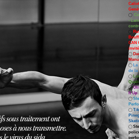
Calix
Genèv
Co
◯
- Lan
contr
Rut
◯
Bouff
CAN C
invit
Dan
◯
Manuf
La
◯
de la
Lo
◯
Quali
Oli
◯
It Up
Sle
◯
Perf
Ti
◯
Pineg
Skati
Ste
◯
polic
perfo