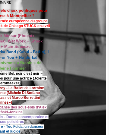
MMAIRE
els choix politiques pour
nse à Montpellier ?
rnée européenne du groupe
ck de Chicago STUCK en avril
lk Minsur (Phoenix,
na), Wet Work + Shook
 + Main Squeeze
ka Band (Kabul - Berlin), I
For You + No Burka!
enivrante « Branle » de
eine Fournier
ôme Bel, noir c'est noir >
s pour une actrice (Jolente
ersmaeker)
cy - Le Ballet de Lorraine
nte (Michele Di Stefano
ras» et Marco Berrettini
lines»)
danse des sous-sols d'Alex
ński-Jenkins
is - Danse contemporaine et
nces policières
re - Téo Fdida, un danseur
ant et lucide