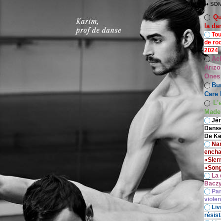
➜ SO
Qu
◯
la da
◯
Tou
de ro
2024
Ae
◯
Arizo
Ones
Bur
◯
Care 
L'
◯
Madel
◯
Jér
Danse
De Ke
◯
Nan
encha
«Sier
«Song
◯
La 
Baczy
◯
Par
viole
◯
Liv
résist