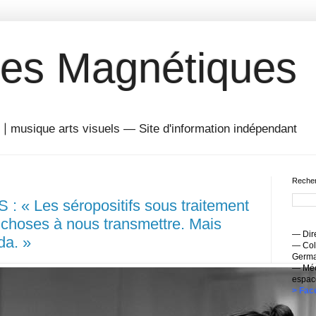
es Magnétiques
musique arts visuels — Site d'information indépendant
Recher
 « Les séropositifs sous traitement
choses à nous transmettre. Mais
— Dire
da. »
— Coll
Germai
— Méc
espac
> Fac