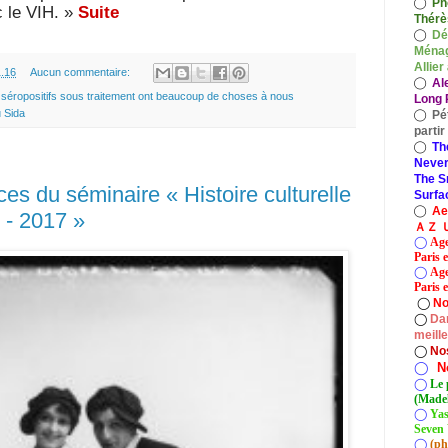
◯
Ph
 le VIH. »
Suite
Thérè
◯
Dé
Ménag
Allier
1.16
Aucun commentaire:
◯
Al
 séropositifs sous traitement ont beaucoup de choses à nous
Long P
u Sida
◯
Pé
parti
◯
Th
Never
The S
s du séminaire « Histoire culturelle
Surfa
◯
A
 - 2017 »
ＡＺ Ｕ
◯
Age
Paris 
◯
Age
Paris e
◯
No
◯
Dan
meill
◯
No
◯
N
◯
Le 
(Madel
◯
Yas
Seven 
◯
(ph