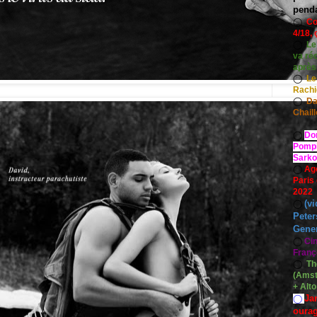
pend
◯
Co
4/18, 
◯
Le
va ré
après
◯
Le
Rach
◯
Da
Chaill
◯
Do
Pompid
Sarko
◯
Ag
Paris
2022
(vi
◯
Peter
Gener
◯
Ci
Franç
◯
Th
(Amst
+ Alt
Ja
◯
oura