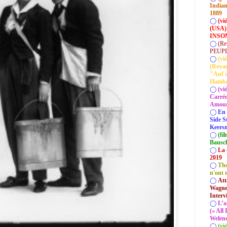
Indian
1889
◯
(vi
(USA)
INSOM
◯
(Re
PEUP
◯
(vi
(Roya
"Auf d
Hamb
◯
(vi
Carrém
Amour 
◯
En 
Side S
Keersm
◯
(fi
Bausc
◯
La 
2019
◯
Tho
n'ont 
◯
Att
Wagner
Interv
◯
L’a
(« All
Welenc
◯
(vi