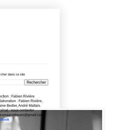
cher dans ce site
ction : Fabien Rivière
aboration : Fabien Rivière,
ne Bedler, André Maltais.
énat : nous contacter
esmagnetiques@gmail.com
ebook