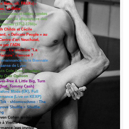
to Neto, «IL FAUX») -
e, La Bâtie
nférences et tables rondes
cement du «Répertoire des
edanses (1762-1788)»
h Childs et Cécile
ard, « Delicate People » au
entre d'art Neuchâtel,
ée par l'ADN
se - La croisière "La
acture" s'amuse ?
 renaissance de la Biennale
 danse de Lyon
uis Cole (Los Angeles),
ty Over Opinion
ver Tree & Little Big, Turn
 (feat. Tommy Cash)
aford Mods (UK), Full
ormance (Live on KEXP)
kTok · shlomoschmo : The
rove Shuffle > Shuffle
ng
ven Cohen arrêté par la
e à Vienne hier lors d'une
rmance 'pas invitée'