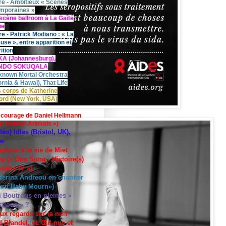
re - Ambitieux « Scènes
mporaines »
scène ballroom à La Gaîté
ue
re - Patrick Modiano : « La
use », entre apparition et
ition
KA (Johannesburg),
UNDO SOKUQALA
known Mortal Orchestra
ornia & Hawai), That Life
 corps de Katherine
ord (New York, USA)
 courage de Daniel Hellmann
ar Human Animals »)
déo) Idles (Bristol, UK),
er
hymne à la vie de Miet
p (« One Song - Histoire(s)
éâtre IV »)
terina Andreou en chantier
urn Baby Mourn»)
i Boutrous en pleines «
ctions » ?
ux regards sur la nuit
 Blandel, «L'Œil nu» et