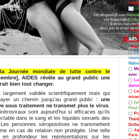
Festi
Exp
◯
Mango
mouv
◯
La
Festi
Ag
◯
perfo
- Mai
Pé
◯
cours
Natio
Me
◯
la Journée mondiale de lutte contre le
avec 
cembre], AIDES révèle au grand public une
Le
◯
rait bien tout changer.
dans
Le
◯
n largement validée scientifiquement mais qui
miram
rayer un chemin jusqu’au grand public
: une
(v
◯
e sous traitement ne transmet plus le virus
.
Find 
étroviraux sont aujourd’hui si efficaces qu’ils
Pr
◯
ectable dans le sang et les liquides sexuels des
Thérè
Les personnes séropositives ne transmettent
Drill
me en cas de relation non protégée. Une telle
◯
Ag
Paris 
e en profondeur les représentations sur les