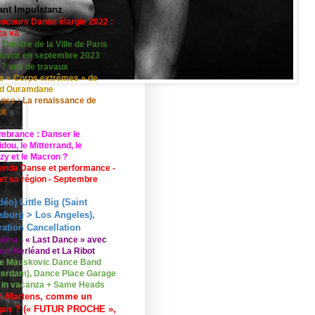
ant Impulstanz
ncours Danse élargie 2022 :
ça va
 Théâtre de la Ville de Paris
ouvrir en septembre 2023
 7 ans de travaux
s « Corps extrêmes » de
id Ouramdane
nse : La renaissance de
ot
mbrance : Danser le
ou, le Mitterrand, le
zy et le Macron ?
enda Danse et performance -
 et sa région - Septembre
déo) Little Big (Saint
sburg > Los Angeles),
ation Cancellation
néma - « Last Dance » avec
ois Berléand et La Ribot
e Mauskovic Dance Band
erdam), Dance Place Garage
o in vacanza + Same Heads
n Martens, comme un
gan ? (« FUTUR PROCHE »,