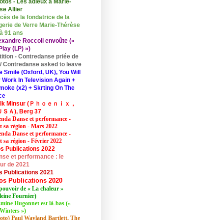
otos - Les adieux à Marie-
se Allier
cès de la fondatrice de la
erie de Verre Marie-Thérèse
 à 91 ans
exandre Roccoli envoûte («
lay (LP) »)
tition - Contredanse priée de
r / Contredanse asked to leave
e Smile (Oxford, UK), You Will
 Work In Television Again +
moke (x2) + Skrting On The
ce
elk Minsur (Ｐｈｏｅｎｉｘ，
ＳＡ), Berg 37
nda Danse et performance -
et sa région - Mars 2022
nda Danse et performance -
t sa région - Février 2022
s Publications 2022
se et performance : le
eur de 2021
s Publications 2021
os Publications 2020
pouvoir de « La chaleur »
eine Fournier)
mine Hugonnet est là-bas («
Winters »)
oto) Paul Wayland Bartlett, The