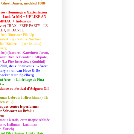
 Ghost Dancer, modeled 1888-
déos) Hommage à Xxxtentacion
 - Look At Me! + UP LIKE AN
NIAC + Indecision
vue) TRAX : FREE PARTY - LE
LE QUI DANSE
déos) Dinosaur Pile-Up
ume-Uni) - Nature Nurture
en Dächern" (sur les toits) -
ourg
déos) (featured Katerine): Jerem,
ent Rien À Branler + Alkpote,
/La Pire Interview (Konbini)
2020, deux "nouveaux" « West
tory » : un van Hove & De
aeker et un Spielberg
lm) Arte - « L'héritage de Pina
h »
danse au Festival d'Avignon Off
mas Lebrun à Hiroshima (« Ils
rien vu »)
aques contre le performer
 Schwartz au Brésil +
iew
mour à trois, cette utopie réalisée
 In », Hellman - Lachman -
, Zurich)
déo) Pile (Boston, USA), Hair