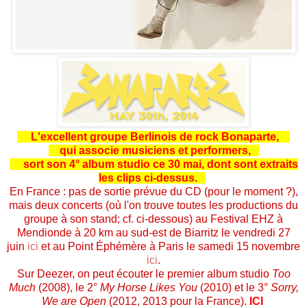
L'excellent groupe Berlinois de rock Bonaparte,
qui associe musiciens et performers,
sort son 4° album studio ce 30 mai,
dont sont extraits
les clips ci-dessus.
En France : pas de sortie prévue du CD (pour le moment ?),
mais deux concerts (où l'on trouve toutes les productions du
groupe à son stand; cf. ci-dessous) au Festival EHZ à
Mendionde à 20 km au sud-est de Biarritz le vendredi 27
juin
ici
et au Point Éphémère à Paris le samedi 15 novembre
ici
.
Sur Deezer, on peut écouter le premier album studio
Too
Much
(2008), le 2°
My Horse Likes You
(2010) et le 3°
Sorry,
We are Open
(2012, 2013 pour la France).
ICI