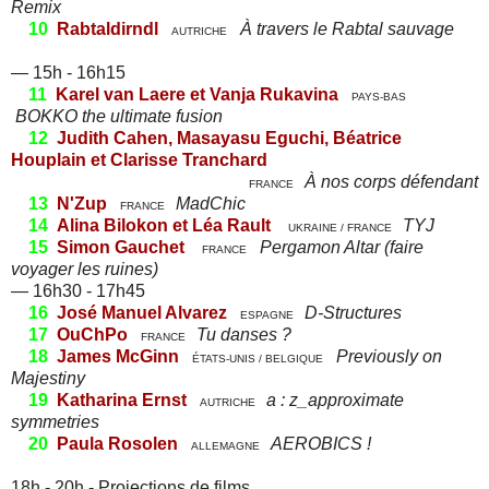
Remix
10
Rabtaldirndl
À travers le Rabtal sauvage
AUTRICHE
— 15h - 16h15
11
Karel van Laere et Vanja Rukavina
PAYS-BAS
BOKKO the ultimate fusion
12
Judith Cahen, Masayasu Eguchi, Béatrice
Houplain et Clarisse Tranchard
À nos corps défendant
FRANCE
13
N'Zup
MadChic
FRANCE
14
Alina Bilokon et Léa Rault
TYJ
UKRAINE / FRANCE
15
Simon Gauchet
Pergamon Altar (faire
FRANCE
voyager les ruines)
— 16h30 - 17h45
16
José Manuel Alvarez
D-Structures
ESPAGNE
17
OuChPo
Tu danses ?
FRANCE
18
James McGinn
Previously on
ÉTATS-UNIS / BELGIQUE
Majestiny
19
Katharina Ernst
a : z_approximate
AUTRICHE
symmetries
20
Paula Rosolen
AEROBICS !
ALLEMAGNE
18h - 20h - Projections de films