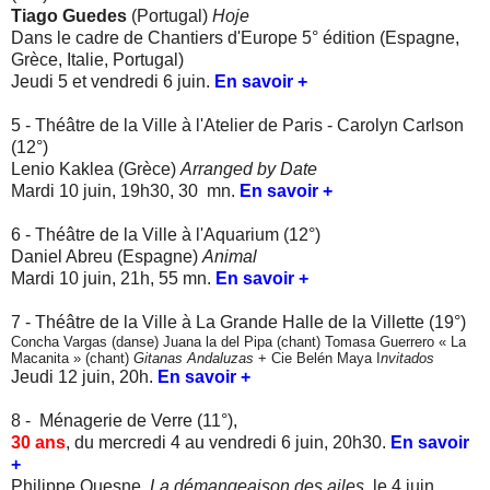
Tiago Guedes
(Portugal)
Hoje
Dans le cadre de Chantiers d'Europe 5° édition (Espagne,
Grèce, Italie, Portugal)
Jeudi 5 et vendredi 6 juin.
En savoir +
5 - Théâtre de la Ville à l'Atelier de Paris - Carolyn Carlson
(12°)
Lenio Kaklea (Grèce)
Arranged by Date
Mardi 10 juin, 19h30, 30 mn.
En savoir +
6 - Théâtre de la Ville à l'Aquarium (12°)
Daniel Abreu (Espagne)
Animal
Mardi 10 juin, 21h, 55 mn.
En savoir +
7 - Théâtre de la Ville à La Grande Halle de la Villette (19°)
Concha Vargas (danse) Juana la del Pipa (chant) Tomasa Guerrero « La
Macanita » (chant)
Gitanas Andaluzas
+ Cie Belén Maya I
nvitados
Jeudi 12 juin, 20h.
En savoir +
8 -
Ménagerie de Verre (11°),
30 ans
,
du mercredi 4 au vendredi 6 juin, 20h30.
En savoir
+
Philippe Quesne,
La démangeaison des ailes
, le 4 juin.