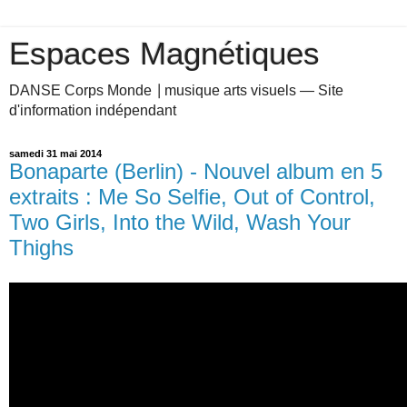
Espaces Magnétiques
DANSE Corps Monde ⎥ musique arts visuels — Site
d'information indépendant
samedi 31 mai 2014
Bonaparte (Berlin) - Nouvel album en 5
extraits : Me So Selfie, Out of Control,
Two Girls, Into the Wild, Wash Your
Thighs