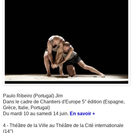
Paulo Ribeiro (Portugal)
Jim
Dans le cadre de Chantiers d'Europe 5° édition (Espagne,
Grèce, Italie, Portugal)
Du mardi 10 au samedi 14 juin.
En savoir +
4 - Théâtre de la Ville au Théâtre de la Cité internationale
(14°)