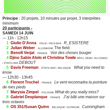
Principe :
20 projets, 10 minutes par projet, 3 interprètes
minimum
20 participants -
SAMEDI 14 JUIN
— 11h - 12h15
1
Giulio D’Anna
R_ESISTERE
ITALIE / PAYS-BAS
2
Julian Weber
The field
ALLEMAGNE
3
Benoît Verjat
Voir des choses bouger
FRANCE
4
Djino Sabin Alolo et Christina Towle
RÉPU. DÉMO. DU CONGO
DEBOUT
/
ÉTATS-UNIS
5
Davis Freeman
What you need to
ÉTATS-UNIS / BELGIQUE
know
— 12h30 - 13h45
6
Florent Trochel
Le vent reconnaitra la pointure
FRANCE
de mes pieds
7
Marysia Zimpel
What do you really miss?
POLOGNE
8
Gabriel Desplanque
J’ai bâti une maison sur
FRANCE
trois octaves
9
OS 351/Susan Quinn
Cunningham
BELGIQUE / AUTRICHE