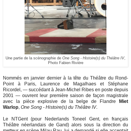
Une partie de la scénographie de
One Song - Histoire(s) du Théâtre IV
,
Photo Fabien Rivière
Nommés en janvier dernier
à la tête du Théâtre du Rond-
Point à Paris
,
Laurence de Magalhaes et Stéphane
Ricordel, — succédant à Jean-Michel Ribes en poste depuis
2001 — ouvrent leur première saison de façon magistrale
avec la pièce explosive de la belge de Flandre
Miet
Warlop
,
One Song - Histoire(s) du Théâtre IV
.
Le NTGent (pour Nederlands Toneel Gent, en français
Théâtre néerlandais de Gand) alors sous la direction du
metteur en scène Milau Rau, lui a demandé
si elle acceptait