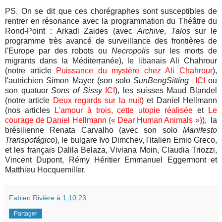
PS. On se dit que ces chorégraphes sont susceptibles de
rentrer en résonance avec la programmation du Théâtre du
Rond-Point : Arkadi Zaides (avec
Archive
,
Talos
sur le
programme très avancé de surveillance des frontières de
l'Europe par des robots ou
Necropolis
sur les morts de
migrants dans la Méditerranée), le libanais Ali Chahrour
(notre article
Puissance du mystère chez Ali Chahrour
),
l'autrichien Simon Mayer (son solo
SunBengSitting
ICI
ou
son quatuor
Sons of Sissy
ICI
), les suisses Maud Blandel
(notre article
Deux regards sur la nuit
) et Daniel Hellmann
(nos articles
L'amour à trois, cette utopie réalisée
et
Le
courage de Daniel Hellmann (« Dear Human Animals »)
), la
brésilienne
Renata Carvalho (avec son solo
Manifesto
Transpofágico
),
le bulgare Ivo Dimchev, l'italien Emio Greco,
et les français
Dalila Belaza, Viviana Moin, Claudia Triozzi,
Vincent Dupont,
Rémy Héritier Emmanuel Eggermont et
Matthieu Hocquemiller.
Fabien Rivière
à
1.10.23
Partager