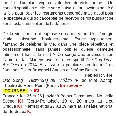
lumière, d'un blanc virginal, volontiers derviche tourneur.
Un
concert sportif en quelque sorte puisqu'il faut avoir la santé à
la fois pour jouer les instruments détournés mais aussi pour
le spectateur qui doit accepter de recevoir ce flot puissant de
sons rock, dans cet art de la dépense.
De la vie, donc, qui explose sous nos yeux.
Une énergie
vitale, puissante, bouleversante. Est-ce typiquement
flamand de célébrer la vie, dans une pièce répétitive et
obsessionnelle, sans jamais oublier qu'elle demeure
intimement
liée
à la mort ? On songe aux anversois Jan
Fabre, et
Jan Martens avec son
très sportif
The Dog Days
Are Over
en 2014. Et aussi à la peinture avec les maîtres
flamands
Pieter Brueghel l'Ancien et
Jérôme Bosch.
Fabien Rivière
One Song - Histoire(s) du Théâtre IV
, de Miet Warlop,
Théâtre du Rond-Point (Paris).
En savoir +
TOURNÉE
>
ICI
France : les 25 et 26 janvier à Points Communs – Nouvelle
Scène
ICI
(Cergy-Pontoise), 19 et 20 mars au Lieu
Unique
ICI
(Nantes) et du 27 au 29 mars au Théâtre national
de Bordeaux
ICI
.