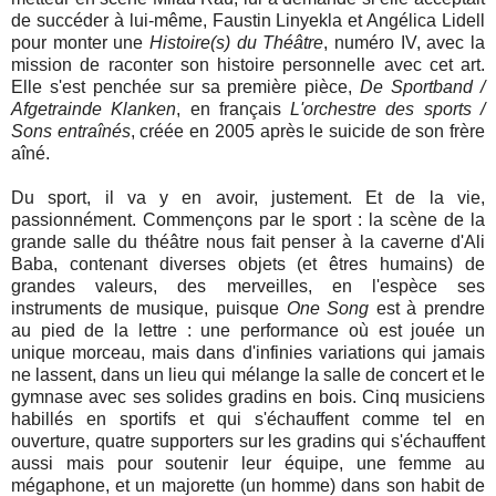
de succéder à lui-même, Faustin Linyekla et Angélica Lidell
pour monter une
Histoire(s) du Théâtre
, numéro IV, avec la
mission de raconter son histoire personnelle avec cet art.
Elle s'est penchée sur sa première pièce,
De Sportband /
Afgetrainde Klanken
, en français
L'orchestre des sports /
Sons entraînés
, créée en 2005 après le suicide de son frère
aîné.
Du sport, il va y en avoir, justement. Et de la vie,
passionnément. Commençons par le sport : la scène de la
grande salle du théâtre nous fait penser à la caverne d'Ali
Baba, contenant diverses objets (
et êtres humains)
de
grandes valeurs, des merveilles, en l'espèce ses
instruments de musique, puisque
One Song
est à prendre
au pied de la lettre : une performance où est jouée un
unique morceau, mais dans d'infinies variations qui jamais
ne lassent, dans un
lieu qui mélange la salle de concert et le
gymnase avec ses solides gradins en bois
. Cinq
musiciens
habillés en sportifs et qui s'échauffent comme tel en
ouverture, quatre supporters sur les gradins qui s'échauffent
aussi mais pour soutenir leur équipe, une femme au
mégaphone, et un majorette (un homme) dans son habit de