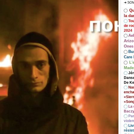
➜ SO
Qu
◯
la da
◯
Tou
de ro
2024
Ae
◯
Arizo
Ones
Bur
◯
Care 
L'
◯
Madel
◯
Jér
Danse
De Ke
◯
Nan
encha
«Sier
«Song
◯
La 
Baczy
◯
Par
viole
◯
Liv
résist