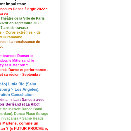
ant Impulstanz
ncours Danse élargie 2022 :
ça va
 Théâtre de la Ville de Paris
ouvrir en septembre 2023
 7 ans de travaux
s « Corps extrêmes » de
id Ouramdane
nse : La renaissance de
ot
mbrance : Danser le
ou, le Mitterrand, le
zy et le Macron ?
enda Danse et performance -
 et sa région - Septembre
déo) Little Big (Saint
sburg > Los Angeles),
ation Cancellation
néma - « Last Dance » avec
ois Berléand et La Ribot
e Mauskovic Dance Band
erdam), Dance Place Garage
o in vacanza + Same Heads
n Martens, comme un
gan ? (« FUTUR PROCHE »,