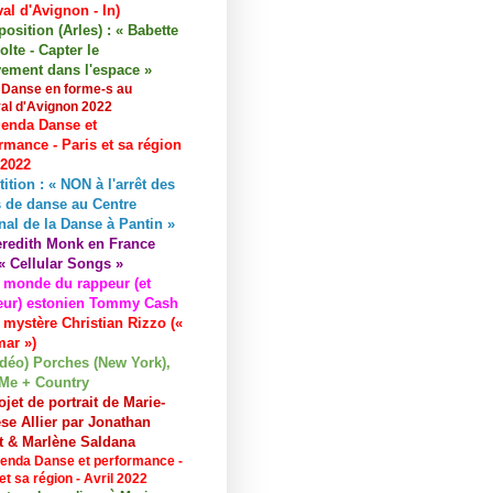
val d'Avignon - In)
osition (Arles) : « Babette
lte - Capter le
ement dans l'espace »
 Danse en forme-s au
val d'Avignon 2022
enda Danse et
rmance - Paris et sa région
 2022
tition : « NON à l'arrêt des
 de danse au Centre
nal de la Danse à Pantin »
redith Monk en France
« Cellular Songs »
 monde du rappeur (et
eur) estonien Tommy Cash
 mystère Christian Rizzo («
ar »)
idéo) Porches (New York),
Me + Country
ojet de portrait de Marie-
se Allier par Jonathan
et & Marlène Saldana
enda Danse et performance -
et sa région - Avril 2022