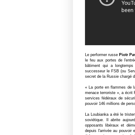
Le performer russe
Piotr Pa
le feu aux portes de l'ent
bâtiment qui a longtemps 
successeur le FSB (ou Servi
secret de la Russie chargé de
« La porte en flammes de la
menace terroriste », a écri
t 
services fédéraux de sécurit
pouvoir 146 millions de per
La Loubianka a été le tristem
soviétique. Il abrite aujou
opposants libéraux et démo
depuis l'arrivée au pouvoir