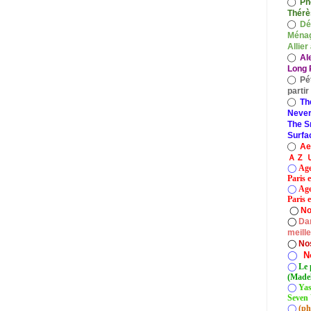
◯
Ph
Thérè
◯
Dé
Ménag
Allier
◯
Al
Long P
◯
Pé
parti
◯
Th
Never
The S
Surfa
◯
A
ＡＺ Ｕ
◯
Age
Paris 
◯
Age
Paris e
◯
No
◯
Dan
meill
◯
No
◯
N
◯
Le 
(Madel
◯
Yas
Seven 
◯
(ph