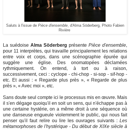
Saluts à l'issue de
Pièce d'ensemble
, d'
Alma Söderberg
, Photo Fabien
Rivière
La suédoise
Alma Söderberg
présente
Pièce d'ensemble
,
pour 11 interprètes, qui travaille principalement les relations
entre voix et corps, dans une scénographie épurée qui
suggère une église. Des onomatopées déclamées
rythmiquement. On entend, à tort ou à raison,
successivement, ceci : cyclope - chi-chop - si-sop - sif-hop -
etc. Et aussi :
« R
egarde plus près
»
,
«
Regarde de plus
près
»
,
« A
vec moi
», etc.
Sans doute seul compte ici le processus mis en œuvre. Mais
il s'en dégage quoiqu'il en soit un sens, qui n'échappe pas à
une certaine hystérie, on a même droit à une séquence où
une danseuse engueule violemment le public, qui nous fait
penser qu'il faut relire ou lire les ouvrages suivants :
Les
métamorphoses de l'hystérique - Du début de XIXe siècle à