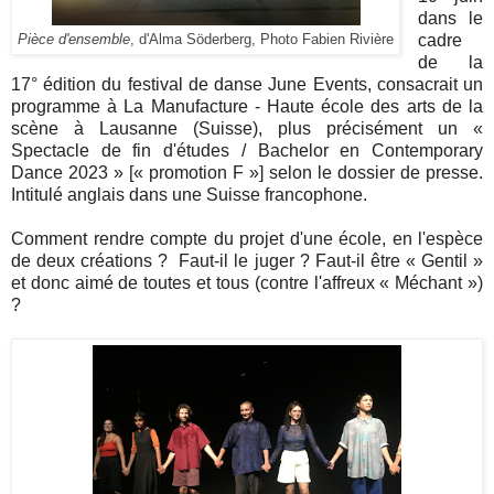
dans le
cadre
Pièce d'ensemble
, d'
Alma Söderberg
, Photo Fabien Rivière
de la
17° édition du festival de danse June Events,
consacrait un
programme à La Manufacture - Haute école des arts de la
scène à Lausanne (Suisse), plus précisément un
«
S
pectacle de fin d'études / Bachelor en Contemporary
Dance 2023
» [
«
promotion F
»
] selon le dossier de presse
.
Intitulé anglais dans une Suisse francophone.
Comment rendre compte du projet d'une école, en l'espèce
de deux créations ? Faut-il le juger ? Faut-il être
«
Gentil
»
et donc aimé de toutes et tous
(contre l'affreux
«
Méchant
»
)
?