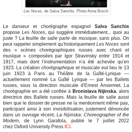
Les Noces,
de Salva Sanchis, Photo Anna Bosch
Le danseur et chorégraphe espagnol
Salva Sanchis
propose
Les Noces
, qui suggère immédiatement... quoi au
juste ? La feuille de salle parle de
musique
, sans plus. On
peut rappeler simplement qu'historiquement
Les Noces
sont
des « scènes chorégraphiques russes avec chant et
musique » composées par Igor Stravinsky entre 1914 et
1917, mais dont l'instrumentation n'a été achevée qu'en
1923. La création
chorégraphique
et musicale eut lieu le 13
juin 1923 à Paris au Théâtre de la Gaîté-Lyrique —
actuellement nommé La Gaîté Lyrique — par les Ballets
russes, sous la direction musicale d'Ernest Ansermet. La
chorégraphie en a été confiée à
Bronislava Nijinska
, alors
directrice des Ballets russes.
Mais la feuille de salle aussi
bien que le dossier de presse ne la mentionnent même pas,
participant ainsi à son invisibilisation, justement dénoncée
dans un ouvrage récent,
La Nijinska: Choreographer of the
Modern
, de Lynn Garafola, publié le 7 juillet 2022
chez
Oxford University Press
ICI
.