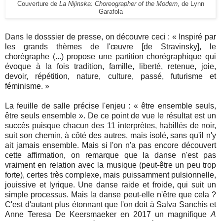
Couverture de
La Nijinska: Choreographer of the Modern
, de Lynn
Garafola
Dans le dosssier de presse, on découvre ceci : « Inspiré par
les grands thèmes de l'œuvre [de Stravinsky], le
chorégraphe (...) propose une partition chorégraphique qui
évoque à la fois tradition, famille, liberté, retenue, joie,
devoir, répétition, nature, culture, passé, futurisme et
féminisme. »
La feuille de salle précise l'enjeu :
«
être ensemble seuls,
être seuls ensemble
»
. De ce point de vue le résultat est un
succès puisque chacun des 11 interprètes, habillés de noir,
suit son chemin, à côté des autres, mais isolé, sans qu'il n'y
ait jamais ensemble. Mais si l'on n'a pas encore découvert
cette affirmation, on remarque que la danse n'est pas
vraiment en relation avec la musique (peut-être un peu trop
forte), certes très complexe, mais puissamment pulsionnelle,
jouissive et lyrique. Une danse raide et froide, qui suit un
simple processus. Mais la danse peut-elle n'être que cela ?
C'est d'autant plus étonnant que l'on doit à Salva Sanchis et
Anne Teresa De Keersmaeker en 2017 un magnifique
A