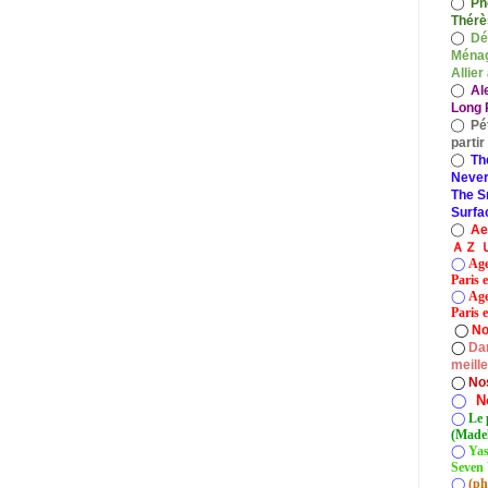
◯
Ph
Thérè
◯
Dé
Ménag
Allier
◯
Al
Long P
◯
Pé
parti
◯
Th
Never
The S
Surfa
◯
A
ＡＺ Ｕ
◯
Age
Paris 
◯
Age
Paris e
◯
No
◯
Dan
meill
◯
No
◯
N
◯
Le 
(Madel
◯
Yas
Seven 
◯
(ph