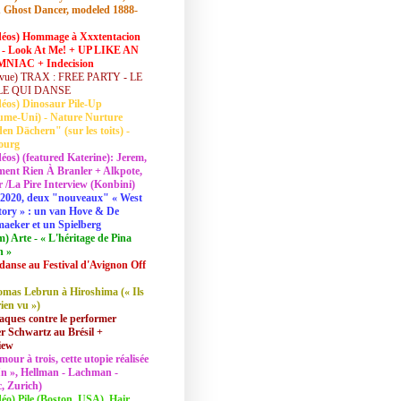
 Ghost Dancer, modeled 1888-
déos) Hommage à Xxxtentacion
 - Look At Me! + UP LIKE AN
NIAC + Indecision
vue) TRAX : FREE PARTY - LE
LE QUI DANSE
déos) Dinosaur Pile-Up
ume-Uni) - Nature Nurture
en Dächern" (sur les toits) -
ourg
déos) (featured Katerine): Jerem,
ent Rien À Branler + Alkpote,
/La Pire Interview (Konbini)
2020, deux "nouveaux" « West
tory » : un van Hove & De
aeker et un Spielberg
lm) Arte - « L'héritage de Pina
h »
danse au Festival d'Avignon Off
mas Lebrun à Hiroshima (« Ils
rien vu »)
aques contre le performer
 Schwartz au Brésil +
iew
mour à trois, cette utopie réalisée
 In », Hellman - Lachman -
, Zurich)
déo) Pile (Boston, USA), Hair