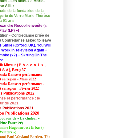
otos - Les adieux à Marie-
se Allier
cès de la fondatrice de la
erie de Verre Marie-Thérèse
 à 91 ans
exandre Roccoli envoûte («
lay (LP) »)
tition - Contredanse priée de
r / Contredanse asked to leave
e Smile (Oxford, UK), You Will
 Work In Television Again +
moke (x2) + Skrting On The
ce
elk Minsur (Ｐｈｏｅｎｉｘ，
ＳＡ), Berg 37
nda Danse et performance -
et sa région - Mars 2022
nda Danse et performance -
t sa région - Février 2022
s Publications 2022
se et performance : le
eur de 2021
s Publications 2021
os Publications 2020
pouvoir de « La chaleur »
eine Fournier)
mine Hugonnet est là-bas («
Winters »)
oto) Paul Wayland Bartlett, The