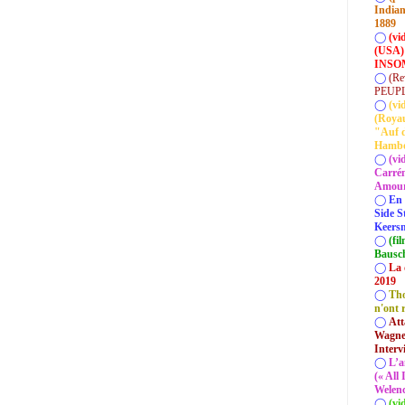
Indian
1889
◯
(vi
(USA)
INSOM
◯
(Re
PEUP
◯
(vi
(Roya
"Auf d
Hamb
◯
(vi
Carrém
Amour 
◯
En 
Side S
Keersm
◯
(fi
Bausc
◯
La 
2019
◯
Tho
n'ont 
◯
Att
Wagner
Interv
◯
L’a
(« All
Welenc
◯
(vi