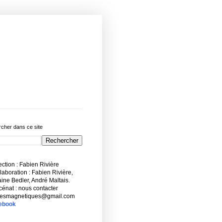
cher dans ce site
ction : Fabien Rivière
aboration : Fabien Rivière,
ne Bedler, André Maltais.
énat : nous contacter
esmagnetiques@gmail.com
ebook