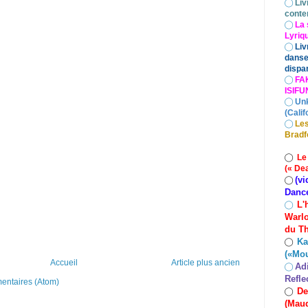
◯
Liv
conte
◯
La 
Lyriq
◯
Liv
danse
dispar
◯
FA
ISIF
◯
Un
(Calif
◯
Les
Bradf
◯
Le
(« De
(vi
◯
Danc
L'
◯
Warlo
du Th
Ka
◯
(«Mo
Accueil
Article plus ancien
Ad
◯
Refle
mentaires (Atom)
De
◯
(Maud