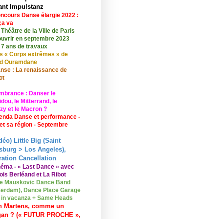
ant Impulstanz
ncours Danse élargie 2022 :
ça va
 Théâtre de la Ville de Paris
ouvrir en septembre 2023
 7 ans de travaux
s « Corps extrêmes » de
id Ouramdane
nse : La renaissance de
ot
mbrance : Danser le
ou, le Mitterrand, le
zy et le Macron ?
enda Danse et performance -
 et sa région - Septembre
déo) Little Big (Saint
sburg > Los Angeles),
ation Cancellation
néma - « Last Dance » avec
ois Berléand et La Ribot
e Mauskovic Dance Band
erdam), Dance Place Garage
o in vacanza + Same Heads
n Martens, comme un
gan ? (« FUTUR PROCHE »,