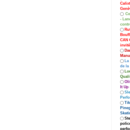
Calix
Genèv
Co
◯
- Lan
contr
Rut
◯
Bouff
CAN C
invit
Dan
◯
Manuf
La
◯
de la
Lo
◯
Quali
Oli
◯
It Up
Sle
◯
Perf
Ti
◯
Pineg
Skati
Ste
◯
polic
perfo