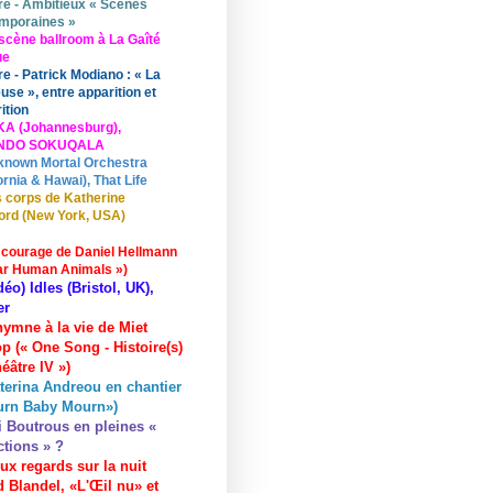
re - Ambitieux « Scènes
mporaines »
scène ballroom à La Gaîté
ue
re - Patrick Modiano : « La
use », entre apparition et
ition
KA (Johannesburg),
UNDO SOKUQALA
known Mortal Orchestra
ornia & Hawai), That Life
 corps de Katherine
ord (New York, USA)
 courage de Daniel Hellmann
ar Human Animals »)
déo) Idles (Bristol, UK),
er
hymne à la vie de Miet
p (« One Song - Histoire(s)
éâtre IV »)
terina Andreou en chantier
urn Baby Mourn»)
i Boutrous en pleines «
ctions » ?
ux regards sur la nuit
 Blandel, «L'Œil nu» et