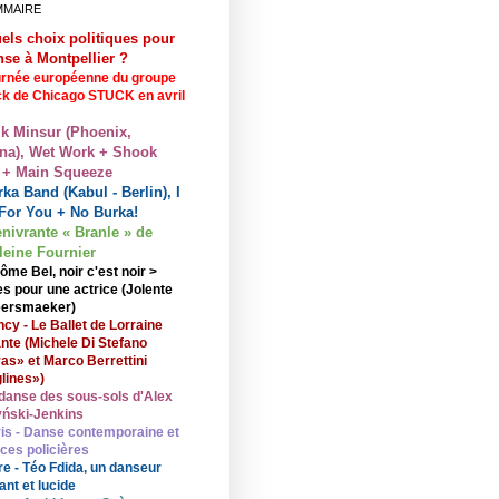
MMAIRE
els choix politiques pour
nse à Montpellier ?
rnée européenne du groupe
ck de Chicago STUCK en avril
lk Minsur (Phoenix,
na), Wet Work + Shook
 + Main Squeeze
ka Band (Kabul - Berlin), I
For You + No Burka!
enivrante « Branle » de
eine Fournier
ôme Bel, noir c'est noir >
s pour une actrice (Jolente
ersmaeker)
cy - Le Ballet de Lorraine
nte (Michele Di Stefano
ras» et Marco Berrettini
lines»)
danse des sous-sols d'Alex
ński-Jenkins
is - Danse contemporaine et
nces policières
re - Téo Fdida, un danseur
ant et lucide