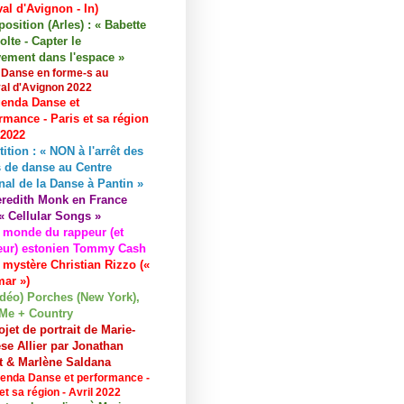
val d'Avignon - In)
osition (Arles) : « Babette
lte - Capter le
ement dans l'espace »
 Danse en forme-s au
val d'Avignon 2022
enda Danse et
rmance - Paris et sa région
 2022
tition : « NON à l'arrêt des
 de danse au Centre
nal de la Danse à Pantin »
redith Monk en France
« Cellular Songs »
 monde du rappeur (et
eur) estonien Tommy Cash
 mystère Christian Rizzo («
ar »)
idéo) Porches (New York),
Me + Country
ojet de portrait de Marie-
se Allier par Jonathan
et & Marlène Saldana
enda Danse et performance -
et sa région - Avril 2022