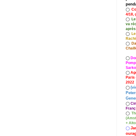
pend
◯
Co
4/18, 
◯
Le
va ré
après
◯
Le
Rach
◯
Da
Chaill
◯
Do
Pompid
Sarko
◯
Ag
Paris
2022
(vi
◯
Peter
Gener
◯
Ci
Franç
◯
Th
(Amst
+ Alt
Ja
◯
oura