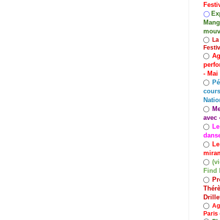
Festi
Exp
◯
Mango
mouv
◯
La
Festi
Ag
◯
perfo
- Mai
Pé
◯
cours
Natio
Me
◯
avec 
Le
◯
dans
Le
◯
miram
(v
◯
Find 
Pr
◯
Thérè
Drill
◯
Ag
Paris 