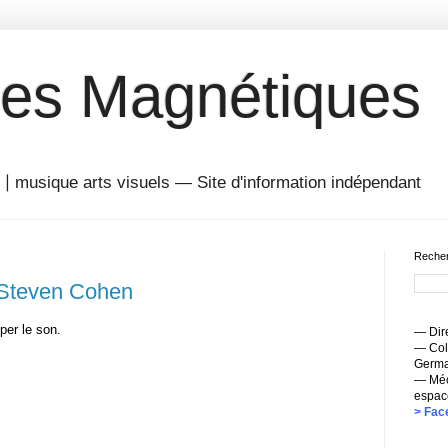
es Magnétiques
musique arts visuels — Site d'information indépendant
Recher
 Steven Cohen
per le son.
— Dire
— Coll
Germai
— Méc
espac
> Fac