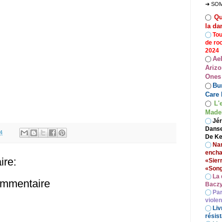
➜ SO
Qu
◯
la da
◯
Tou
de ro
2024
Ae
◯
Arizo
Ones
Bur
◯
Care 
L'
◯
Madel
◯
Jér
Danse
4
De Ke
◯
Nan
encha
re:
«Sier
«Song
◯
La 
ommentaire
Baczy
◯
Par
viole
◯
Liv
résist