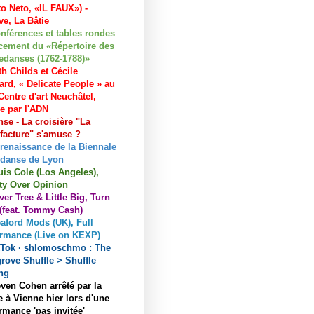
to Neto, «IL FAUX») -
e, La Bâtie
nférences et tables rondes
cement du «Répertoire des
edanses (1762-1788)»
h Childs et Cécile
ard, « Delicate People » au
entre d'art Neuchâtel,
ée par l'ADN
se - La croisière "La
acture" s'amuse ?
 renaissance de la Biennale
 danse de Lyon
uis Cole (Los Angeles),
ty Over Opinion
ver Tree & Little Big, Turn
 (feat. Tommy Cash)
aford Mods (UK), Full
ormance (Live on KEXP)
kTok · shlomoschmo : The
rove Shuffle > Shuffle
ng
ven Cohen arrêté par la
e à Vienne hier lors d'une
rmance 'pas invitée'