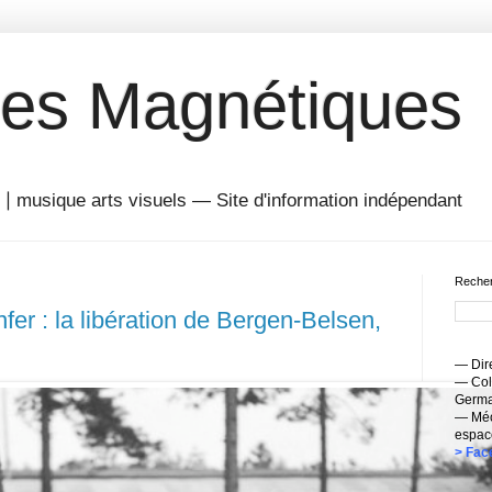
es Magnétiques
musique arts visuels — Site d'information indépendant
Recher
nfer : la libération de Bergen-Belsen,
— Dire
— Coll
Germai
— Méc
espac
> Fac