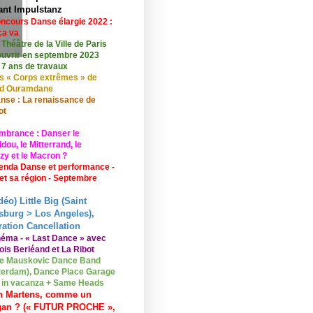
ant Impulstanz
ncours Danse élargie 2022 :
ça va
 Théâtre de la Ville de Paris
ouvrir en septembre 2023
 7 ans de travaux
s « Corps extrêmes » de
id Ouramdane
nse : La renaissance de
ot
mbrance : Danser le
ou, le Mitterrand, le
zy et le Macron ?
enda Danse et performance -
 et sa région - Septembre
déo) Little Big (Saint
sburg > Los Angeles),
ation Cancellation
néma - « Last Dance » avec
ois Berléand et La Ribot
e Mauskovic Dance Band
erdam), Dance Place Garage
o in vacanza + Same Heads
n Martens, comme un
gan ? (« FUTUR PROCHE »,