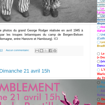
◯
Liv
conte
◯
La 
Lyriq
◯
Liv
danse
dispar
◯
FA
e photos du grand George Rodger réalisée en avril 1945 à
ISIF
on par les troupes britanniques du camp de Bergen-Belsen
◯
Un
(Calif
Allemagne, entre Hanovre et Hambourg).
ICI
◯
Les
Bradf
.13
Aucun commentaire:
◯
Le
(« De
(vi
◯
Danc
L'
imanche 21 avril 15h
◯
Warlo
du Th
Ka
◯
(«Mo
Ad
◯
Refle
De
◯
(Maud