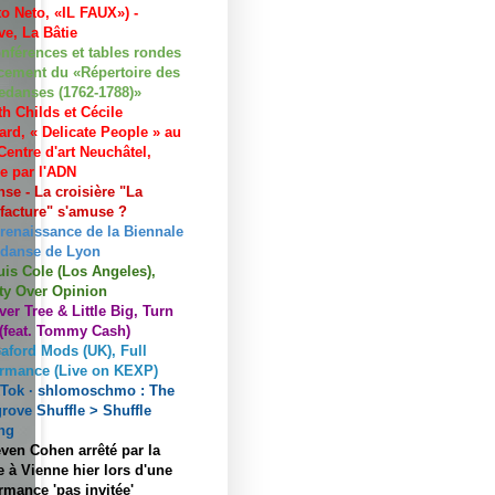
to Neto, «IL FAUX») -
e, La Bâtie
nférences et tables rondes
cement du «Répertoire des
edanses (1762-1788)»
h Childs et Cécile
ard, « Delicate People » au
entre d'art Neuchâtel,
ée par l'ADN
se - La croisière "La
acture" s'amuse ?
 renaissance de la Biennale
 danse de Lyon
uis Cole (Los Angeles),
ty Over Opinion
ver Tree & Little Big, Turn
 (feat. Tommy Cash)
aford Mods (UK), Full
ormance (Live on KEXP)
kTok · shlomoschmo : The
rove Shuffle > Shuffle
ng
ven Cohen arrêté par la
e à Vienne hier lors d'une
rmance 'pas invitée'