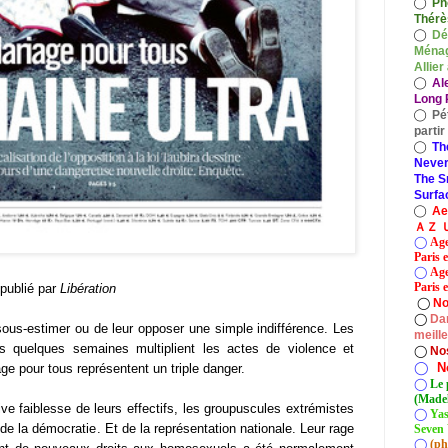
◯
Ph
Thérè
◯
Dé
Ménag
Allier
◯
Al
Long P
◯
Pé
parti
◯
Th
Never
The S
Surfa
◯
A
ＡＺ Ｕ
◯
Age
Paris 
◯
Age
Paris e
publié par
Libération
◯
No
◯
Dan
sous-estimer ou de leur opposer une simple indifférence. Les
meill
s quelques semaines multiplient les actes de violence et
◯
No
◯
N
age pour tous représentent un triple danger.
◯
Le 
(Madel
ive faiblesse de leurs effectifs, les groupuscules extrémistes
◯
Yas
de la démocratie. Et de la représentation nationale. Leur rage
Seven 
◯
(ph