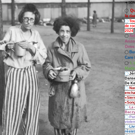
➜ SO
Qu
◯
la da
◯
Tou
de ro
2024
Ae
◯
Arizo
Ones
Bur
◯
Care 
L'
◯
Madel
◯
Jér
Danse
De Ke
◯
Nan
encha
«Sier
«Song
◯
La 
Baczy
◯
Par
viole
◯
Liv
résist