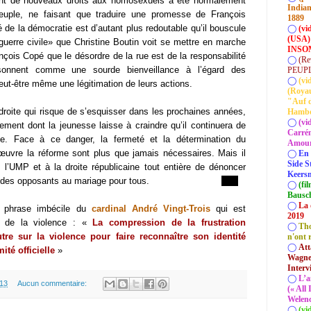
frant de nouveaux droits aux homosexuels a été normalement
Indian
euple, ne faisant que traduire une promesse de François
1889
 de la démocratie est d’autant plus redoutable qu’il bouscule
◯
(vi
(USA)
«guerre civile» que Christine Boutin voit se mettre en marche
INSOM
ançois Copé que le désordre de la rue est de la responsabilité
◯
(Re
sonnent comme une sourde bienveillance à l’égard des
PEUP
◯
(vi
t-être même une légitimation de leurs actions.
(Roya
"Auf d
 droite qui risque de s’esquisser dans les prochaines années,
Hamb
◯
(vi
ment dont la jeunesse laisse à craindre qu’il continuera de
Carrém
que. Face à ce danger, la fermeté et la détermination du
Amour 
uvre la réforme sont plus que jamais nécessaires. Mais il
◯
En 
Side S
e l’UMP et à la droite républicaine tout entière de dénoncer
Keersm
adicale des opposants au mariage pour tous.
◯
(fi
Bausc
◯
La 
te phrase imbécile du
cardinal André Vingt-Trois
qui est
2019
on de la violence : «
La compression de la frustration
◯
Tho
re sur la violence pour faire reconnaître son identité
n'ont 
◯
Att
ité officielle
»
Wagner
Interv
◯
L’a
.13
Aucun commentaire:
(« All
Welenc
◯
(vi