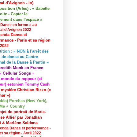
val d'Avignon - In)
osition (Arles) : « Babette
lte - Capter le
ement dans l'espace »
 Danse en forme-s au
val d'Avignon 2022
enda Danse et
rmance - Paris et sa région
 2022
tition : « NON à l'arrêt des
 de danse au Centre
nal de la Danse à Pantin »
redith Monk en France
« Cellular Songs »
 monde du rappeur (et
eur) estonien Tommy Cash
 mystère Christian Rizzo («
ar »)
idéo) Porches (New York),
Me + Country
ojet de portrait de Marie-
se Allier par Jonathan
et & Marlène Saldana
enda Danse et performance -
et sa région - Avril 2022