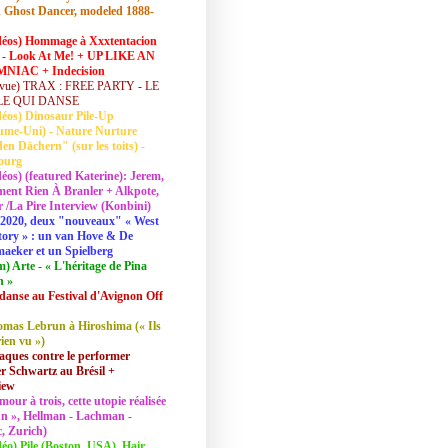
 Ghost Dancer, modeled 1888-
déos) Hommage à Xxxtentacion
 - Look At Me! + UP LIKE AN
NIAC + Indecision
vue) TRAX : FREE PARTY - LE
LE QUI DANSE
déos) Dinosaur Pile-Up
ume-Uni) - Nature Nurture
en Dächern" (sur les toits) -
ourg
déos) (featured Katerine): Jerem,
ent Rien À Branler + Alkpote,
/La Pire Interview (Konbini)
2020, deux "nouveaux" « West
tory » : un van Hove & De
aeker et un Spielberg
lm) Arte - « L'héritage de Pina
h »
danse au Festival d'Avignon Off
mas Lebrun à Hiroshima (« Ils
rien vu »)
aques contre le performer
 Schwartz au Brésil +
iew
mour à trois, cette utopie réalisée
 In », Hellman - Lachman -
, Zurich)
déo) Pile (Boston, USA), Hair