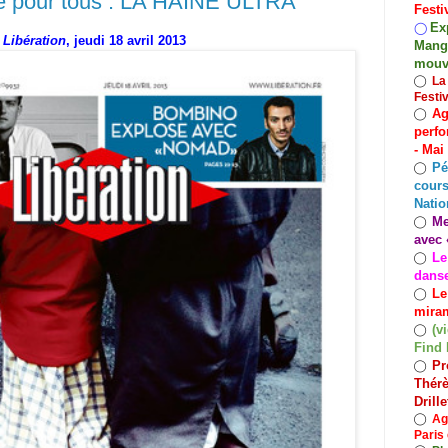
ge pour tous : LA HAINE ULTRA
Festi
Exp
◯
Libération
, jeudi 18 avril 2013
Mango
mouv
◯
La
Festi
Ag
◯
perfo
- Mai
Pé
◯
cours
Natio
Me
◯
avec 
Le
◯
dans
Le
◯
miram
(v
◯
Find 
Pr
◯
Thérè
Drill
◯
Ag
Paris 