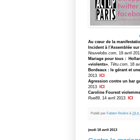
Au cœur de la manifestati
Incident à l'Assemblée sur
Nouvelobs.com
, 19 avril 20
Mariage pour tous : Holl
«violents»
,
Têtu.com
, 18 av
Bordeaux : le gérant et un
2013.
ICI
Agression contre un bar gay
2013.
ICI
Caroline Fourest violemmen
Rue89
, 14 avril 2013.
ICI
Publié par
Fabien Rivière
à
19.4
jeudi 18 avril 2013