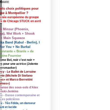
MMAIRE
els choix politiques pour
nse à Montpellier ?
rnée européenne du groupe
ck de Chicago STUCK en avril
lk Minsur (Phoenix,
na), Wet Work + Shook
 + Main Squeeze
ka Band (Kabul - Berlin), I
For You + No Burka!
enivrante « Branle » de
eine Fournier
ôme Bel, noir c'est noir >
s pour une actrice (Jolente
ersmaeker)
cy - Le Ballet de Lorraine
nte (Michele Di Stefano
ras» et Marco Berrettini
lines»)
danse des sous-sols d'Alex
ński-Jenkins
is - Danse contemporaine et
nces policières
re - Téo Fdida, un danseur
ant et lucide