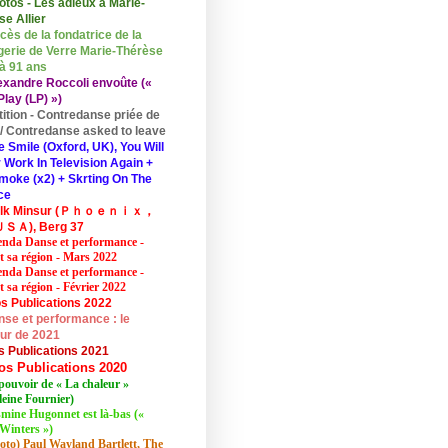
otos - Les adieux à Marie-
se Allier
cès de la fondatrice de la
erie de Verre Marie-Thérèse
 à 91 ans
exandre Roccoli envoûte («
lay (LP) »)
tition - Contredanse priée de
r / Contredanse asked to leave
e Smile (Oxford, UK), You Will
 Work In Television Again +
moke (x2) + Skrting On The
ce
elk Minsur (Ｐｈｏｅｎｉｘ，
ＳＡ), Berg 37
nda Danse et performance -
et sa région - Mars 2022
nda Danse et performance -
t sa région - Février 2022
s Publications 2022
se et performance : le
eur de 2021
s Publications 2021
os Publications 2020
pouvoir de « La chaleur »
eine Fournier)
mine Hugonnet est là-bas («
Winters »)
oto) Paul Wayland Bartlett, The