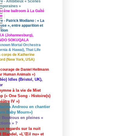
re - Ambitieux « Scènes
mporaines »
scène ballroom à La Gaîté
ue
re - Patrick Modiano : « La
use », entre apparition et
ition
KA (Johannesburg),
UNDO SOKUQALA
known Mortal Orchestra
ornia & Hawai), That Life
 corps de Katherine
ord (New York, USA)
 courage de Daniel Hellmann
ar Human Animals »)
déo) Idles (Bristol, UK),
er
hymne à la vie de Miet
p (« One Song - Histoire(s)
éâtre IV »)
terina Andreou en chantier
urn Baby Mourn»)
i Boutrous en pleines «
ctions » ?
ux regards sur la nuit
 Blandel, «L'Œil nu» et