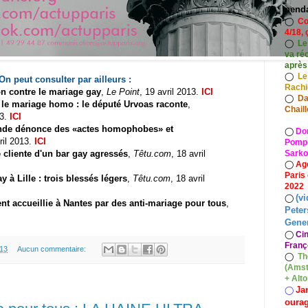
pend
◯
Co
4/18, 
◯
Le
va ré
après
◯
Le
On peut consulter par ailleurs :
Rach
on contre le mariage gay
,
Le Point
, 19 avril 2013.
ICI
◯
Da
 le mariage homo : le député Urvoas raconte
,
Chaill
13.
ICI
ande dénonce des «actes homophobes» et
◯
Do
ril 2013.
ICI
Pompid
e cliente d'un bar gay agressés
,
Têtu.com
, 18 avril
Sarko
◯
Ag
Paris
 à Lille : trois blessés légers
,
Têtu.com
, 18 avril
2022
(vi
◯
t accueillie à Nantes par des anti-mariage pour tous
,
Peter
Gener
◯
Ci
Franç
.13
Aucun commentaire:
◯
Th
(Amst
+ Alt
Ja
◯
oura