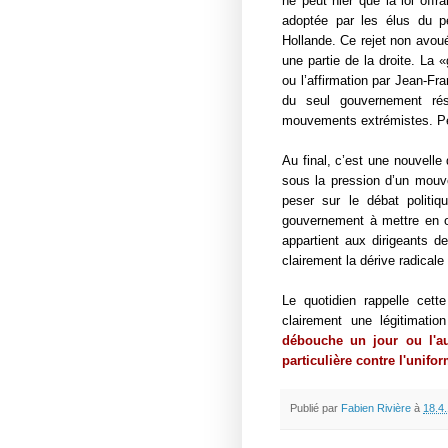
ne peut nier que la loi of
adoptée par les élus du p
Hollande. Ce rejet non avoué
une partie de la droite. La 
ou l’affirmation par Jean-Fr
du seul gouvernement ré
mouvements extrémistes. Peu
Au final, c’est une nouvelle
sous la pression d’un mouve
peser sur le débat politi
gouvernement à mettre en œ
appartient aux dirigeants d
clairement la dérive r
Le quotidien rappelle cet
clairement une légitimati
débouche un jour ou l'aut
particulière contre l'uniform
Publié par
Fabien Rivière
à
18.4