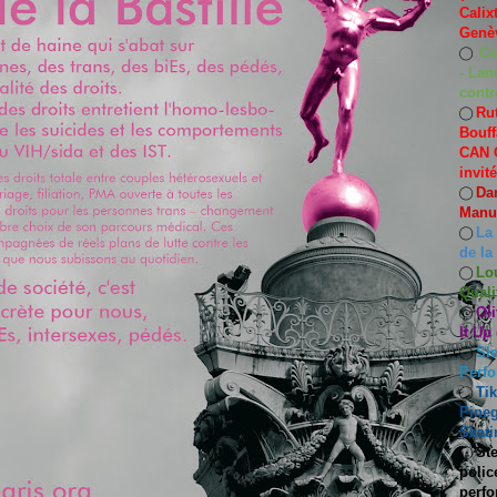
Calix
Genèv
Co
◯
- Lan
contr
Rut
◯
Bouff
CAN C
invit
Dan
◯
Manuf
La
◯
de la
Lo
◯
Quali
Oli
◯
It Up
Sle
◯
Perf
Ti
◯
Pineg
Skati
Ste
◯
polic
perfo