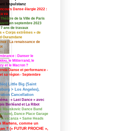
ant Impulstanz
ncours Danse élargie 2022 :
ça va
 Théâtre de la Ville de Paris
ouvrir en septembre 2023
 7 ans de travaux
s « Corps extrêmes » de
id Ouramdane
nse : La renaissance de
ot
mbrance : Danser le
ou, le Mitterrand, le
zy et le Macron ?
enda Danse et performance -
 et sa région - Septembre
déo) Little Big (Saint
sburg > Los Angeles),
ation Cancellation
néma - « Last Dance » avec
ois Berléand et La Ribot
e Mauskovic Dance Band
erdam), Dance Place Garage
o in vacanza + Same Heads
n Martens, comme un
gan ? (« FUTUR PROCHE »,