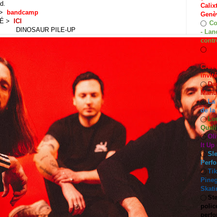
nd
.
Calix
) >
bandcamp
Genèv
IÉ >
ICI
Co
◯
DINOSAUR PILE-UP
- Lan
contr
Rut
◯
Bouff
CAN C
invit
Dan
◯
Manuf
La
◯
de la
Lo
◯
Quali
Oli
◯
It Up
Sle
◯
Perf
Ti
◯
Pineg
Skati
Ste
◯
polic
perfo