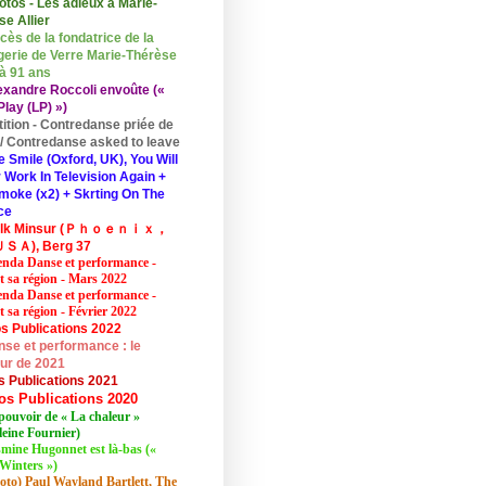
otos - Les adieux à Marie-
se Allier
cès de la fondatrice de la
erie de Verre Marie-Thérèse
 à 91 ans
exandre Roccoli envoûte («
lay (LP) »)
tition - Contredanse priée de
r / Contredanse asked to leave
e Smile (Oxford, UK), You Will
 Work In Television Again +
moke (x2) + Skrting On The
ce
elk Minsur (Ｐｈｏｅｎｉｘ，
ＳＡ), Berg 37
nda Danse et performance -
et sa région - Mars 2022
nda Danse et performance -
t sa région - Février 2022
s Publications 2022
se et performance : le
eur de 2021
s Publications 2021
os Publications 2020
pouvoir de « La chaleur »
eine Fournier)
mine Hugonnet est là-bas («
Winters »)
oto) Paul Wayland Bartlett, The