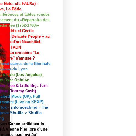
to Neto, «IL FAUX») -
e, La Bâtie
nférences et tables rondes
cement du «Répertoire des
edanses (1762-1788)»
h Childs et Cécile
ard, « Delicate People » au
entre d'art Neuchâtel,
ée par l'ADN
se - La croisière "La
acture" s'amuse ?
 renaissance de la Biennale
 danse de Lyon
uis Cole (Los Angeles),
ty Over Opinion
ver Tree & Little Big, Turn
 (feat. Tommy Cash)
aford Mods (UK), Full
ormance (Live on KEXP)
kTok · shlomoschmo : The
rove Shuffle > Shuffle
ng
ven Cohen arrêté par la
e à Vienne hier lors d'une
rmance 'pas invitée'