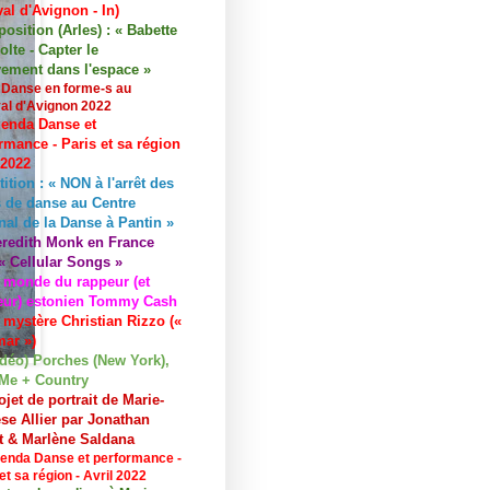
val d'Avignon - In)
osition (Arles) : « Babette
lte - Capter le
ement dans l'espace »
 Danse en forme-s au
val d'Avignon 2022
enda Danse et
rmance - Paris et sa région
 2022
tition : « NON à l'arrêt des
 de danse au Centre
nal de la Danse à Pantin »
redith Monk en France
« Cellular Songs »
 monde du rappeur (et
eur) estonien Tommy Cash
 mystère Christian Rizzo («
ar »)
idéo) Porches (New York),
Me + Country
ojet de portrait de Marie-
se Allier par Jonathan
et & Marlène Saldana
enda Danse et performance -
et sa région - Avril 2022