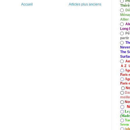
◯
Ph
Accueil
Articles plus anciens
Thérè
◯
Dé
Ménag
Allier
◯
Al
Long P
◯
Pé
parti
◯
Th
Never
The S
Surfa
◯
A
ＡＺ Ｕ
◯
Age
Paris 
◯
Age
Paris e
◯
No
◯
Dan
meill
◯
No
◯
N
◯
Le 
(Madel
◯
Yas
Seven 
◯
(ph