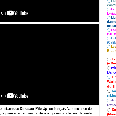
◯
Liv
conte
◯
La 
Lyriq
◯
Liv
danse
dispar
◯
FA
ISIF
◯
Un
(Calif
◯
Les
Bradf
◯
Le
(« De
(vi
◯
Danc
L'
◯
Warlo
du Th
Ka
◯
(«Mo
Ad
◯
Refle
e britannique
Dinosaur Pile-Up
, en français Accumulation de
De
◯
, le premier en six ans, suite aux graves problèmes de santé
(Maud