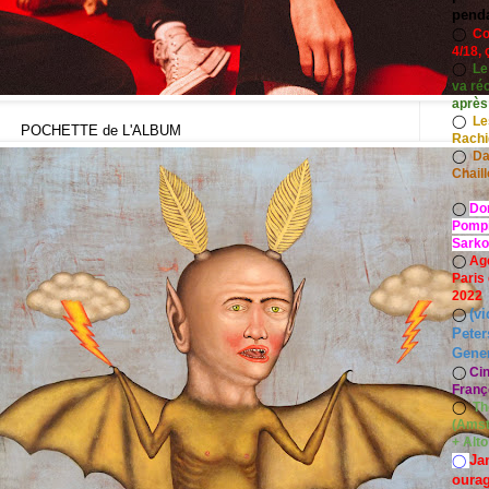
pend
◯
Co
4/18, 
◯
Le
va ré
après
◯
Le
POCHETTE de L'ALBUM
Rach
◯
Da
Chaill
◯
Do
Pompid
Sarko
◯
Ag
Paris
2022
(vi
◯
Peter
Gener
◯
Ci
Franç
◯
Th
(Amst
+ Alt
Ja
◯
oura