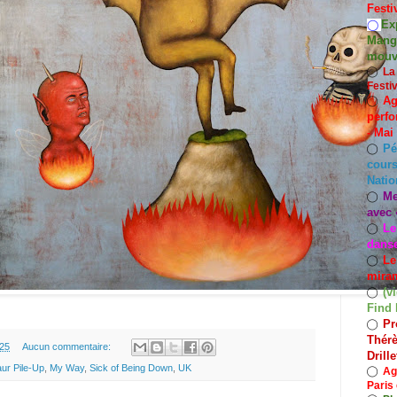
Festi
Exp
◯
Mango
mouv
◯
La
Festi
Ag
◯
perfo
- Mai
Pé
◯
cours
Natio
Me
◯
avec 
Le
◯
dans
Le
◯
miram
(v
◯
Find 
Pr
◯
Thérè
.25
Aucun commentaire:
Drill
ur Pile-Up
,
My Way
,
Sick of Being Down
,
UK
◯
Ag
Paris 