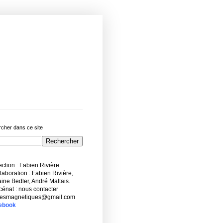
cher dans ce site
ction : Fabien Rivière
aboration : Fabien Rivière,
ne Bedler, André Maltais.
énat : nous contacter
esmagnetiques@gmail.com
ebook