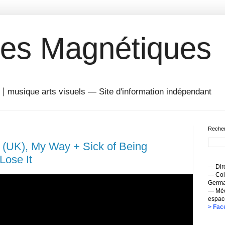
es Magnétiques
musique arts visuels — Site d'information indépendant
Recher
 (UK), My Way + Sick of Being
Lose It
— Dire
— Coll
Germai
— Méc
espac
> Fac