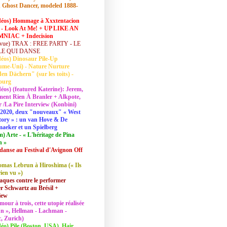
 Ghost Dancer, modeled 1888-
déos) Hommage à Xxxtentacion
 - Look At Me! + UP LIKE AN
NIAC + Indecision
vue) TRAX : FREE PARTY - LE
LE QUI DANSE
déos) Dinosaur Pile-Up
ume-Uni) - Nature Nurture
en Dächern" (sur les toits) -
ourg
déos) (featured Katerine): Jerem,
ent Rien À Branler + Alkpote,
/La Pire Interview (Konbini)
2020, deux "nouveaux" « West
tory » : un van Hove & De
aeker et un Spielberg
lm) Arte - « L'héritage de Pina
h »
danse au Festival d'Avignon Off
mas Lebrun à Hiroshima (« Ils
rien vu »)
aques contre le performer
 Schwartz au Brésil +
iew
mour à trois, cette utopie réalisée
 In », Hellman - Lachman -
, Zurich)
déo) Pile (Boston, USA), Hair