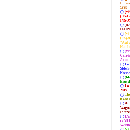
Indian
1889
◯
(vi
(USA)
INSOM
◯
(Re
PEUP
◯
(vi
(Roya
"Auf d
Hamb
◯
(vi
Carrém
Amour 
◯
En 
Side S
Keersm
◯
(fi
Bausc
◯
La 
2019
◯
Tho
n'ont 
◯
Att
Wagner
Interv
◯
L’a
(« All
Welenc
◯
(vi