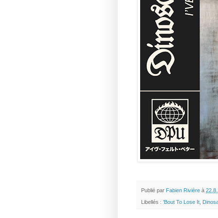
Publié par
Fabien Rivière
à
22.8
Libellés :
'Bout To Lose It
,
Dinosa