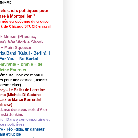
MMAIRE
els choix politiques pour
nse à Montpellier ?
rnée européenne du groupe
ck de Chicago STUCK en avril
lk Minsur (Phoenix,
na), Wet Work + Shook
 + Main Squeeze
ka Band (Kabul - Berlin), I
For You + No Burka!
enivrante « Branle » de
eine Fournier
ôme Bel, noir c'est noir >
s pour une actrice (Jolente
ersmaeker)
cy - Le Ballet de Lorraine
nte (Michele Di Stefano
ras» et Marco Berrettini
lines»)
danse des sous-sols d'Alex
ński-Jenkins
is - Danse contemporaine et
nces policières
re - Téo Fdida, un danseur
ant et lucide