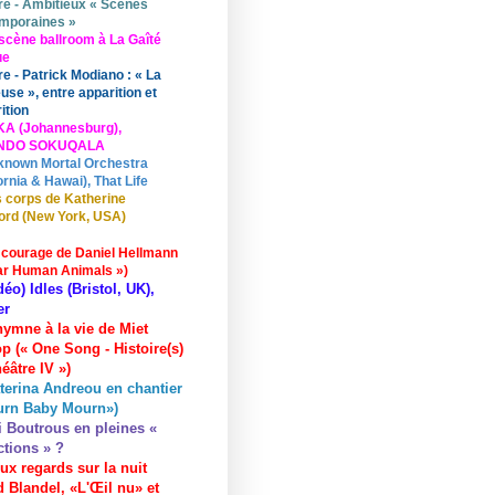
re - Ambitieux « Scènes
mporaines »
scène ballroom à La Gaîté
ue
re - Patrick Modiano : « La
use », entre apparition et
ition
KA (Johannesburg),
UNDO SOKUQALA
known Mortal Orchestra
ornia & Hawai), That Life
 corps de Katherine
ord (New York, USA)
 courage de Daniel Hellmann
ar Human Animals »)
déo) Idles (Bristol, UK),
er
hymne à la vie de Miet
p (« One Song - Histoire(s)
éâtre IV »)
terina Andreou en chantier
urn Baby Mourn»)
i Boutrous en pleines «
ctions » ?
ux regards sur la nuit
 Blandel, «L'Œil nu» et