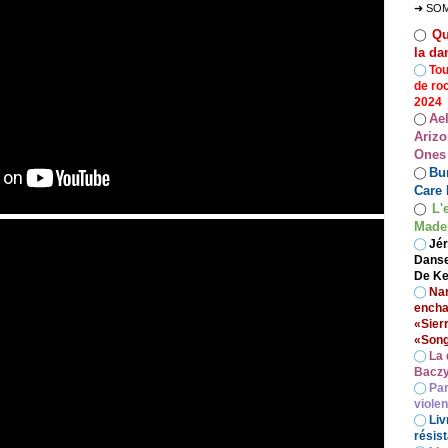
➜ SO
Qu
◯
la da
◯
Tou
de ro
2024
Ae
◯
Arizo
Ones
Bur
◯
Care 
L'
◯
Madel
◯
Jér
Danse
De Ke
◯
Nan
encha
«Sier
«Song
◯
La 
Baczy
◯
Par
viole
◯
Liv
résist