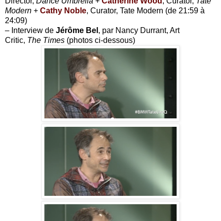
Director,
Dance Umbrella
+
Catherine Wood
, Curator,
Tate
Modern
+
Cathy Noble
, Curator, Tate Modern (de 21:59 à
24:09)
– Interview de
Jérôme Bel
, par Nancy Durrant, Art
Critic,
The Times
(photos ci-dessous)