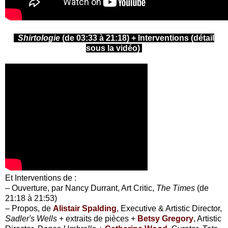
Shirtologie
(de 03:33 à 21:18) + Interventions (détail
sous la vidéo)
Et Interventions de :
– Ouverture, par Nancy Durrant, Art Critic,
The Times
(de
21:18 à 21:53)
– Propos, de
Alistair Spalding
, Executive & Artistic Director,
Sadler's Wells
+ extraits de pièces +
Betsy Gregory
, Artistic