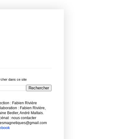
cher dans ce site
ction : Fabien Rivière
aboration : Fabien Rivière,
ne Bedler, André Maltais.
énat : nous contacter
esmagnetiques@gmail.com
ebook