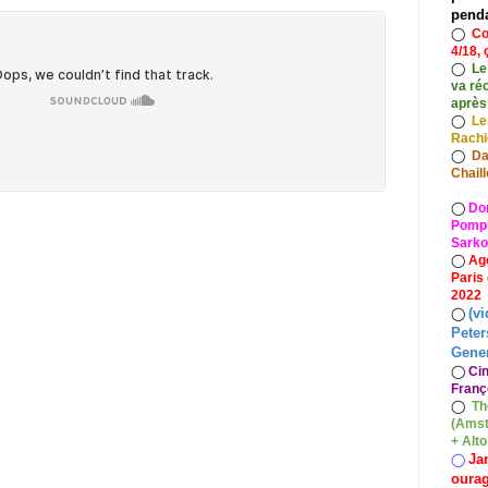
pend
◯
Co
4/18, 
◯
Le
va ré
après
◯
Le
Rach
◯
Da
Chaill
◯
Do
Pompid
Sarko
◯
Ag
Paris
2022
(vi
◯
Peter
Gener
◯
Ci
Franç
◯
Th
(Amst
+ Alt
Ja
◯
oura