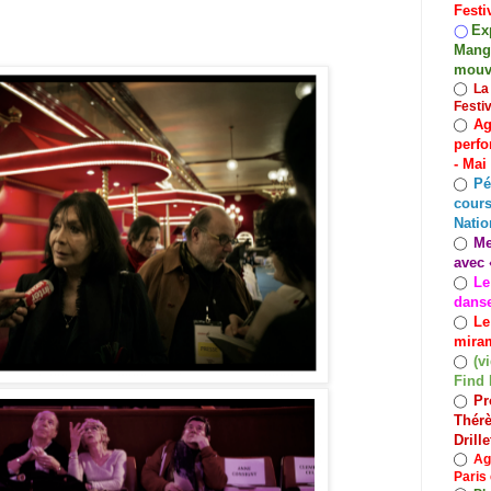
Festi
Exp
◯
Mango
mouv
◯
La
Festi
Ag
◯
perfo
- Mai
Pé
◯
cours
Natio
Me
◯
avec 
Le
◯
dans
Le
◯
miram
(v
◯
Find 
Pr
◯
Thérè
Drill
◯
Ag
Paris 