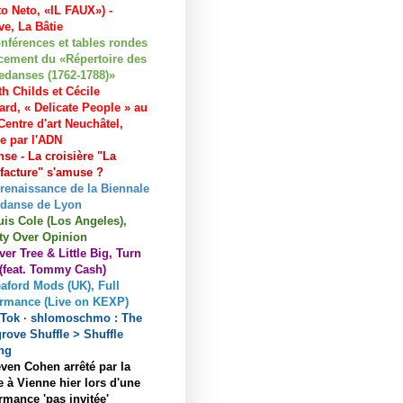
to Neto, «IL FAUX») -
e, La Bâtie
nférences et tables rondes
cement du «Répertoire des
edanses (1762-1788)»
h Childs et Cécile
ard, « Delicate People » au
entre d'art Neuchâtel,
ée par l'ADN
se - La croisière "La
acture" s'amuse ?
 renaissance de la Biennale
 danse de Lyon
uis Cole (Los Angeles),
ty Over Opinion
ver Tree & Little Big, Turn
 (feat. Tommy Cash)
aford Mods (UK), Full
ormance (Live on KEXP)
kTok · shlomoschmo : The
rove Shuffle > Shuffle
ng
ven Cohen arrêté par la
e à Vienne hier lors d'une
rmance 'pas invitée'