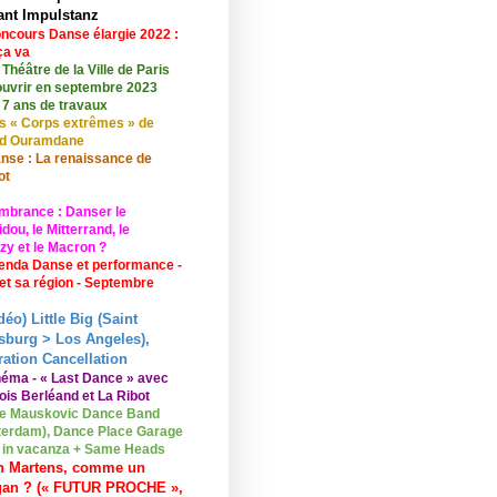
ant Impulstanz
ncours Danse élargie 2022 :
ça va
 Théâtre de la Ville de Paris
ouvrir en septembre 2023
 7 ans de travaux
s « Corps extrêmes » de
id Ouramdane
nse : La renaissance de
ot
mbrance : Danser le
ou, le Mitterrand, le
zy et le Macron ?
enda Danse et performance -
 et sa région - Septembre
déo) Little Big (Saint
sburg > Los Angeles),
ation Cancellation
néma - « Last Dance » avec
ois Berléand et La Ribot
e Mauskovic Dance Band
erdam), Dance Place Garage
o in vacanza + Same Heads
n Martens, comme un
gan ? (« FUTUR PROCHE »,