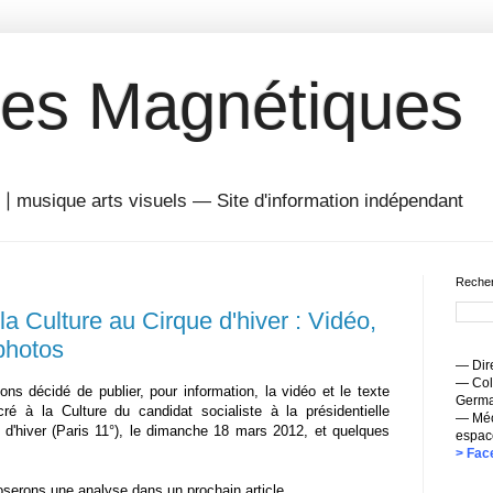
es Magnétiques
musique arts visuels — Site d'information indépendant
Recher
 la Culture au Cirque d'hiver : Vidéo,
 photos
— Dire
— Coll
ns décidé de publier, pour information, la vidéo et le texte
Germai
ré à la Culture du candidat socialiste à la présidentielle
— Méc
 d'hiver (Paris 11°), le dimanche 18 mars 2012, et quelques
espac
> Fac
serons une analyse dans un prochain article.