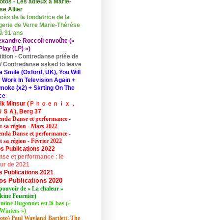
otos - Les adieux à Marie-
se Allier
cès de la fondatrice de la
erie de Verre Marie-Thérèse
 à 91 ans
exandre Roccoli envoûte («
lay (LP) »)
tition - Contredanse priée de
r / Contredanse asked to leave
e Smile (Oxford, UK), You Will
 Work In Television Again +
moke (x2) + Skrting On The
ce
elk Minsur (Ｐｈｏｅｎｉｘ，
ＳＡ), Berg 37
nda Danse et performance -
et sa région - Mars 2022
nda Danse et performance -
t sa région - Février 2022
s Publications 2022
se et performance : le
eur de 2021
s Publications 2021
os Publications 2020
pouvoir de « La chaleur »
eine Fournier)
mine Hugonnet est là-bas («
Winters »)
oto) Paul Wayland Bartlett, The