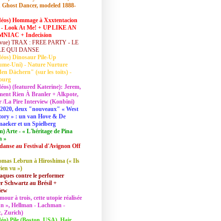
 Ghost Dancer, modeled 1888-
déos) Hommage à Xxxtentacion
 - Look At Me! + UP LIKE AN
NIAC + Indecision
vue) TRAX : FREE PARTY - LE
LE QUI DANSE
déos) Dinosaur Pile-Up
ume-Uni) - Nature Nurture
en Dächern" (sur les toits) -
ourg
déos) (featured Katerine): Jerem,
ent Rien À Branler + Alkpote,
/La Pire Interview (Konbini)
2020, deux "nouveaux" « West
tory » : un van Hove & De
aeker et un Spielberg
lm) Arte - « L'héritage de Pina
h »
danse au Festival d'Avignon Off
mas Lebrun à Hiroshima (« Ils
rien vu »)
aques contre le performer
 Schwartz au Brésil +
iew
mour à trois, cette utopie réalisée
 In », Hellman - Lachman -
, Zurich)
déo) Pile (Boston, USA), Hair