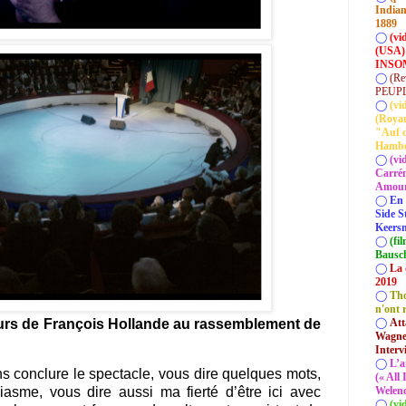
Indian
1889
◯
(vi
(USA)
INSOM
◯
(Re
PEUP
◯
(vi
(Roya
"Auf d
Hamb
◯
(vi
Carrém
Amour 
◯
En 
Side S
Keersm
◯
(fi
Bausc
◯
La 
2019
◯
Tho
n'ont 
◯
Att
ours de François Hollande au rassemblement de
Wagner
Interv
◯
L’a
ns conclure le spectacle, vous dire quelques mots,
(« All
Welenc
iasme, vous dire aussi ma fierté d’être ici avec
◯
(vi