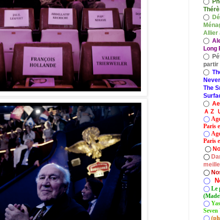
◯
Ph
Thérè
◯
Dé
Ménag
Allier
◯
Al
Long P
◯
Pé
parti
◯
Th
Never
The S
Surfa
◯
A
ＡＺ Ｕ
◯
Age
Paris 
◯
Age
Paris e
◯
No
◯
Dan
meill
◯
No
◯
N
◯
Le 
(Madel
◯
Yas
Seven 
◯
(ph