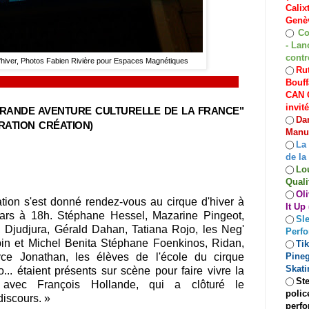
Calix
Genèv
Co
◯
- Lan
contr
'hiver, Photos Fabien Rivière pour Espaces Magnétiques
Rut
◯
Bouff
CAN C
invit
GRANDE AVENTURE CULTURELLE DE LA FRANCE"
Dan
◯
RATION CRÉATION)
Manuf
La
◯
de la
Lo
◯
Quali
Oli
◯
tion s'est donné rendez-vous au cirque d'hiver à
It Up
ars à 18h. Stéphane Hessel, Mazarine Pingeot,
Sle
◯
, Djudjura, Gérald Dahan, Tatiana Rojo, les Neg'
Perf
bin et Michel Benita Stéphane Foenkinos, Ridan,
Ti
◯
Pineg
ce Jonathan, les élèves de l'école du cirque
Skati
... étaient présents sur scène pour faire vivre la
Ste
◯
 avec François Hollande, qui a clôturé le
polic
iscours. »
perfo