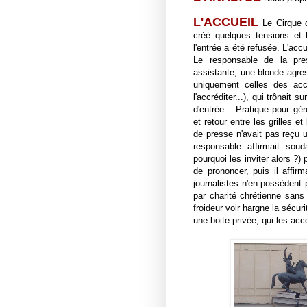
L'ACCUEIL
Le Cirque d'
créé quelques tensions et
l'entrée a été refusée. L'acc
Le responsable de la pres
assistante, une blonde agres
uniquement celles des accr
l'accréditer...), qui trônait 
d'entrée... Pratique pour gér
et retour entre les grilles e
de presse n'avait pas reçu 
responsable affirmait soud
pourquoi les inviter alors ?) 
de prononcer, puis il affirm
journalistes n'en possèdent 
par charité chrétienne sans
froideur voir hargne la sécur
une boite privée, qui les ac