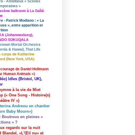
re - Ambitieux « Scènes
mporaines »
scène ballroom à La Gaîté
ue
re - Patrick Modiano : « La
use », entre apparition et
ition
KA (Johannesburg),
UNDO SOKUQALA
known Mortal Orchestra
ornia & Hawai), That Life
 corps de Katherine
ord (New York, USA)
 courage de Daniel Hellmann
ar Human Animals »)
déo) Idles (Bristol, UK),
er
hymne à la vie de Miet
p (« One Song - Histoire(s)
éâtre IV »)
terina Andreou en chantier
urn Baby Mourn»)
i Boutrous en pleines «
ctions » ?
ux regards sur la nuit
 Blandel, «L'Œil nu» et