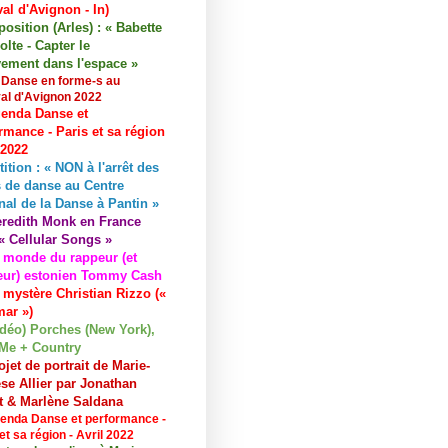
val d'Avignon - In)
osition (Arles) : « Babette
lte - Capter le
ement dans l'espace »
 Danse en forme-s au
val d'Avignon 2022
enda Danse et
rmance - Paris et sa région
 2022
tition : « NON à l'arrêt des
 de danse au Centre
nal de la Danse à Pantin »
redith Monk en France
« Cellular Songs »
 monde du rappeur (et
eur) estonien Tommy Cash
 mystère Christian Rizzo («
ar »)
idéo) Porches (New York),
Me + Country
ojet de portrait de Marie-
se Allier par Jonathan
et & Marlène Saldana
enda Danse et performance -
et sa région - Avril 2022