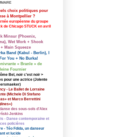
MMAIRE
els choix politiques pour
nse à Montpellier ?
rnée européenne du groupe
ck de Chicago STUCK en avril
lk Minsur (Phoenix,
na), Wet Work + Shook
 + Main Squeeze
ka Band (Kabul - Berlin), I
For You + No Burka!
enivrante « Branle » de
eine Fournier
ôme Bel, noir c'est noir >
s pour une actrice (Jolente
ersmaeker)
cy - Le Ballet de Lorraine
nte (Michele Di Stefano
ras» et Marco Berrettini
lines»)
danse des sous-sols d'Alex
ński-Jenkins
is - Danse contemporaine et
nces policières
re - Téo Fdida, un danseur
ant et lucide