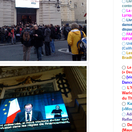
◯
Liv
conte
◯
La 
Lyriq
◯
Liv
danse
dispar
◯
FA
ISIF
◯
Un
(Calif
◯
Les
Bradf
◯
Le
(« De
(vi
◯
Danc
L'
◯
Warlo
du Th
Ka
◯
(«Mo
Ad
◯
Refle
De
◯
(Maud