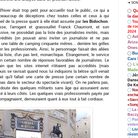
➜ SO
hiver était trop petit pour accueillir tout le public, ce qui a
Qu
◯
 beaucoup de déceptions chez toutes celles et ceux à qui
la da
ueil de la presse quant à elle était assurée par
les Bidochon
.
◯
Tou
de ro
se, l'arrogant et grassouillet Franck Chaumont, et son
2024
sive, ne possédait pas la liste des journalistes invités, mais
Ae
◯
édités (on pouvait ainsi inviter un journaliste et ne pas
Arizo
sur une table de camping cinquante métres... derrière les grilles
Ones
er les professionnels. Ainsi, le personnage faisait des allées
Bur
◯
t la liste, d'un pas lent, monarchique. Etrangement, le service
Care 
un certain nombre de réponses favorables de journalistes. Le
L'
◯
ain que les sites internet n'étaient pas accrédités (mais
Madel
puis se ravisait quand nous lui indiquions la bétise qu'il venait
◯
Jér
ait qu'il fallait une carte de presse (une certain nombre de
Danse
pas dans le secteur du spectacle vivant). On ne parlera pas,
De Ke
 doute des quelques militants sans âge qui assuraient avec
◯
Nan
ité à leurs côtés. Les quelques vrais professionnels payés par
encha
compagnaient, demeuraient quant à eux tout à fait cordiaux.
«Sier
«Song
◯
La 
Baczy
◯
Par
viole
◯
Liv
résist