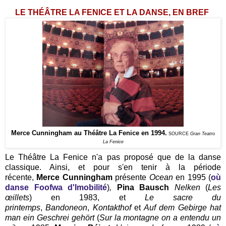
LE THÉÂTRE LA FENICE ET LA DANSE, EN BREF
Merce Cunningham au Théâtre La Fenice en 1994.
SOURCE
Gran Teatro
La Fenice
Le Théâtre La Fenice n'a pas proposé que de la danse
classique. Ainsi, et pour s'en tenir à la période
récente,
Merce Cunningham
présente
Ocean
en 1995 (
où
danse Foofwa d'Imobilité
)
,
Pina Bausch
Nelken
(
Les
œillets
) en 1983, et
Le sacre du
printemps
,
Bandoneon
,
Kontakthof
et
Auf dem Gebirge hat
man ein Geschrei gehört
(
Sur la montagne on a entendu un