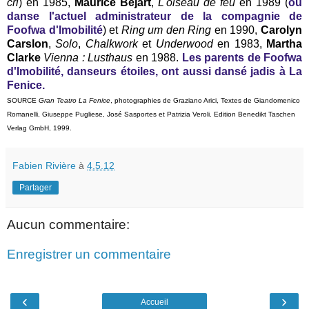
cri
) en 1985,
Maurice Béjart
,
L'oiseau de feu
en 1989 (
où
danse l'actuel administrateur de la compagnie de
Foofwa d'Imobilité
) et
Ring um den Ring
en 1990,
Carolyn
Carslon
,
Solo
,
Chalkwork
et
Underwood
en 1983,
Martha
Clarke
Vienna : Lusthaus
en 1988.
Les parents de Foofwa
d'Imobilité, danseurs étoiles, ont aussi dansé jadis à La
Fenice.
SOURCE
Gran Teatro La Fenice
, photographies de Graziano Arici, Textes de Giandomenico
Romanelli, Giuseppe Pugliese, José Sasportes et Patrizia Veroli. Edition Benedikt Taschen
Verlag GmbH, 1999.
Fabien Rivière
à
4.5.12
Partager
Aucun commentaire:
Enregistrer un commentaire
‹
›
Accueil