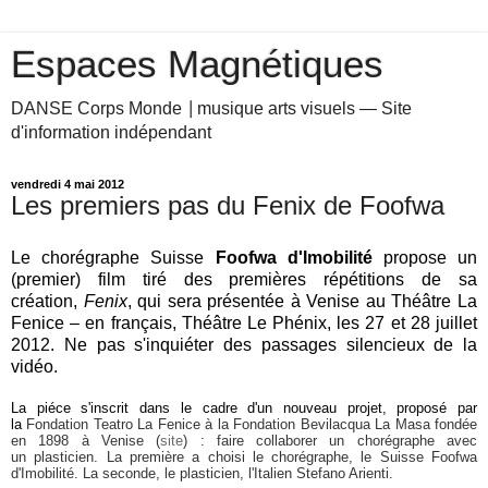
Espaces Magnétiques
DANSE Corps Monde ⎥ musique arts visuels — Site
d'information indépendant
vendredi 4 mai 2012
Les premiers pas du Fenix de Foofwa
Le chorégraphe Suisse
Foofwa d'Imobilité
propose un
(premier) film tiré des premières répétitions de sa
création,
Fenix
, qui sera présentée à Venise au Théâtre La
Fenice – en français, Théâtre Le Phénix, les 27 et 28 juillet
2012. Ne pas s'inquiéter des passages silencieux de la
vidéo.
La piéce s'inscrit dans le cadre d'un nouveau projet, proposé par
la
Fondation Teatro La Fenice à
la Fondation Bevilacqua La Masa fondée
en 1898 à Venise (
site
) :
faire collaborer un
chorégraphe avec
un
plasticien. La première
a choisi le chorégraphe, le
Suisse Foofwa
d'Imobilité
. La seconde, le plasticien, l'
Italien Stefano Arienti
.