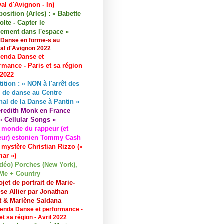
val d'Avignon - In)
osition (Arles) : « Babette
lte - Capter le
ement dans l'espace »
 Danse en forme-s au
val d'Avignon 2022
enda Danse et
rmance - Paris et sa région
 2022
tition : « NON à l'arrêt des
 de danse au Centre
nal de la Danse à Pantin »
redith Monk en France
« Cellular Songs »
 monde du rappeur (et
eur) estonien Tommy Cash
 mystère Christian Rizzo («
ar »)
idéo) Porches (New York),
Me + Country
ojet de portrait de Marie-
se Allier par Jonathan
et & Marlène Saldana
enda Danse et performance -
et sa région - Avril 2022