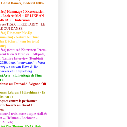
 Ghost Dancer, modeled 1888-
déos) Hommage à Xxxtentacion
 - Look At Me! + UP LIKE AN
NIAC + Indecision
vue) TRAX : FREE PARTY - LE
LE QUI DANSE
déos) Dinosaur Pile-Up
ume-Uni) - Nature Nurture
en Dächern" (sur les toits) -
ourg
déos) (featured Katerine): Jerem,
ent Rien À Branler + Alkpote,
/La Pire Interview (Konbini)
2020, deux "nouveaux" « West
tory » : un van Hove & De
aeker et un Spielberg
lm) Arte - « L'héritage de Pina
h »
danse au Festival d'Avignon Off
mas Lebrun à Hiroshima (« Ils
rien vu »)
aques contre le performer
 Schwartz au Brésil +
iew
mour à trois, cette utopie réalisée
 In », Hellman - Lachman -
, Zurich)
déo) Pile (Boston, USA), Hair