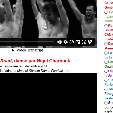
Calix
Genèv
Co
◯
- Lan
contr
Rut
◯
Bouff
CAN C
invit
Dan
◯
Manuf
La
◯
de la
 Road
, dansé par Nigel Charnock
Lo
◯
à Jérusalem le 5 décembre 2011
Quali
 le cadre du
Machol Shalem Dance Festival
site
Oli
◯
It Up
Sle
◯
Perf
Ti
◯
Pineg
Skati
Ste
◯
polic
perfo