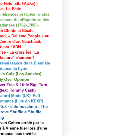
to Neto, «IL FAUX») -
e, La Bâtie
nférences et tables rondes
cement du «Répertoire des
edanses (1762-1788)»
h Childs et Cécile
ard, « Delicate People » au
entre d'art Neuchâtel,
ée par l'ADN
se - La croisière "La
acture" s'amuse ?
 renaissance de la Biennale
 danse de Lyon
uis Cole (Los Angeles),
ty Over Opinion
ver Tree & Little Big, Turn
 (feat. Tommy Cash)
aford Mods (UK), Full
ormance (Live on KEXP)
kTok · shlomoschmo : The
rove Shuffle > Shuffle
ng
ven Cohen arrêté par la
e à Vienne hier lors d'une
rmance 'pas invitée'