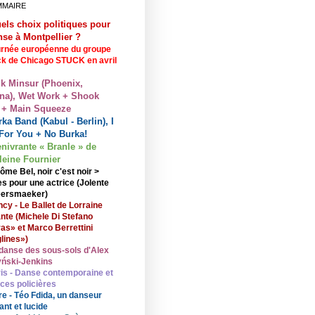
MMAIRE
els choix politiques pour
nse à Montpellier ?
rnée européenne du groupe
ck de Chicago STUCK en avril
lk Minsur (Phoenix,
na), Wet Work + Shook
 + Main Squeeze
ka Band (Kabul - Berlin), I
For You + No Burka!
enivrante « Branle » de
eine Fournier
ôme Bel, noir c'est noir >
s pour une actrice (Jolente
ersmaeker)
cy - Le Ballet de Lorraine
nte (Michele Di Stefano
ras» et Marco Berrettini
lines»)
danse des sous-sols d'Alex
ński-Jenkins
is - Danse contemporaine et
nces policières
re - Téo Fdida, un danseur
ant et lucide