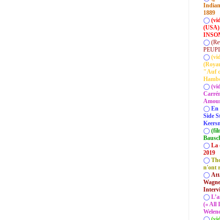
Indian
1889
◯
(vi
(USA)
INSOM
◯
(Re
PEUP
◯
(vi
(Roya
"Auf d
Hamb
◯
(vi
Carrém
Amour 
◯
En 
Side S
Keersm
◯
(fi
Bausc
◯
La 
2019
◯
Tho
n'ont 
◯
Att
Wagner
Interv
◯
L’a
(« All
Welenc
◯
(vi