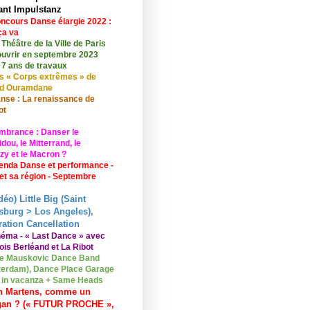
ant Impulstanz
ncours Danse élargie 2022 :
ça va
 Théâtre de la Ville de Paris
ouvrir en septembre 2023
 7 ans de travaux
s « Corps extrêmes » de
id Ouramdane
nse : La renaissance de
ot
mbrance : Danser le
ou, le Mitterrand, le
zy et le Macron ?
enda Danse et performance -
 et sa région - Septembre
déo) Little Big (Saint
sburg > Los Angeles),
ation Cancellation
néma - « Last Dance » avec
ois Berléand et La Ribot
e Mauskovic Dance Band
erdam), Dance Place Garage
o in vacanza + Same Heads
n Martens, comme un
gan ? (« FUTUR PROCHE »,