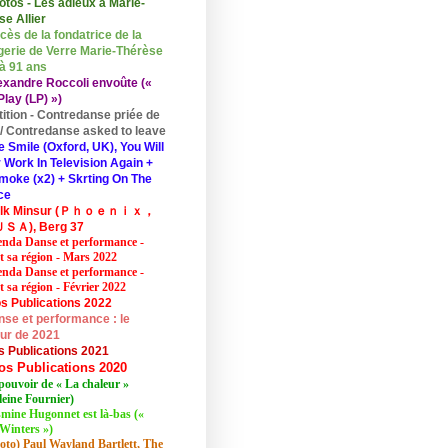
otos - Les adieux à Marie-
se Allier
cès de la fondatrice de la
erie de Verre Marie-Thérèse
 à 91 ans
exandre Roccoli envoûte («
lay (LP) »)
tition - Contredanse priée de
r / Contredanse asked to leave
e Smile (Oxford, UK), You Will
 Work In Television Again +
moke (x2) + Skrting On The
ce
elk Minsur (Ｐｈｏｅｎｉｘ，
ＳＡ), Berg 37
nda Danse et performance -
et sa région - Mars 2022
nda Danse et performance -
t sa région - Février 2022
s Publications 2022
se et performance : le
eur de 2021
s Publications 2021
os Publications 2020
pouvoir de « La chaleur »
eine Fournier)
mine Hugonnet est là-bas («
Winters »)
oto) Paul Wayland Bartlett, The