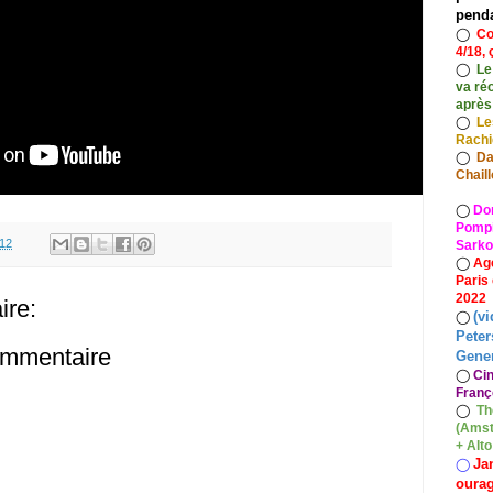
pend
◯
Co
4/18, 
◯
Le
va ré
après
◯
Le
Rach
◯
Da
Chaill
◯
Do
Pompid
.12
Sarko
◯
Ag
Paris
2022
re:
(vi
◯
Peter
ommentaire
Gener
◯
Ci
Franç
◯
Th
(Amst
+ Alt
Ja
◯
oura