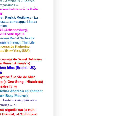
re - Ambitieux « Scènes
mporaines »
scène ballroom à La Gaîté
ue
re - Patrick Modiano : « La
use », entre apparition et
ition
KA (Johannesburg),
UNDO SOKUQALA
known Mortal Orchestra
ornia & Hawai), That Life
 corps de Katherine
ord (New York, USA)
 courage de Daniel Hellmann
ar Human Animals »)
déo) Idles (Bristol, UK),
er
hymne à la vie de Miet
p (« One Song - Histoire(s)
éâtre IV »)
terina Andreou en chantier
urn Baby Mourn»)
i Boutrous en pleines «
ctions » ?
ux regards sur la nuit
 Blandel, «L'Œil nu» et