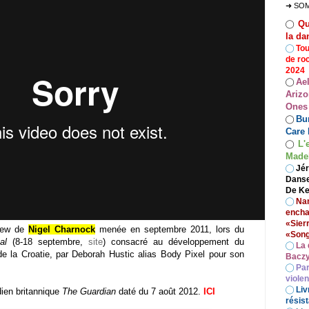
➜ SO
Qu
◯
la da
◯
Tou
de ro
2024
Ae
◯
Arizo
Ones
Bur
◯
Care 
L'
◯
Madel
◯
Jér
Danse
De Ke
◯
Nan
encha
«Sier
view de
Nigel Charnock
menée en septembre 2011, lors du
«Song
al
(8-18 septembre,
site
) consacré au développement du
◯
La 
 de la Croatie, par Deborah Hustic alias Body Pixel pour son
Baczy
◯
Par
viole
◯
Liv
dien britannique
The Guardian
daté du 7 août 2012.
ICI
résist