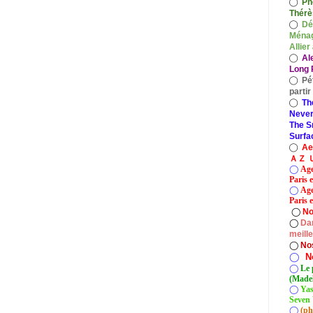
◯
Ph
Thérè
◯
Dé
Ménag
Allier
◯
Al
Long P
◯
Pé
parti
◯
Th
Never
The S
Surfa
◯
A
ＡＺ Ｕ
◯
Age
Paris 
◯
Age
Paris e
◯
No
◯
Dan
meill
◯
No
◯
N
◯
Le 
(Madel
◯
Yas
Seven 
◯
(ph