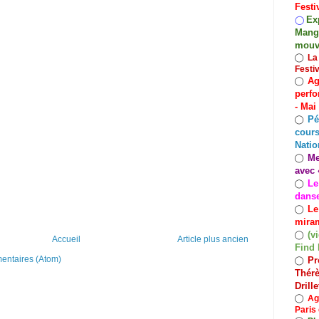
Festi
Exp
◯
Mango
mouv
◯
La
Festi
Ag
◯
perfo
- Mai
Pé
◯
cours
Natio
Me
◯
avec 
Le
◯
dans
Le
◯
miram
(v
◯
Accueil
Article plus ancien
Find 
mentaires (Atom)
Pr
◯
Thérè
Drill
◯
Ag
Paris 