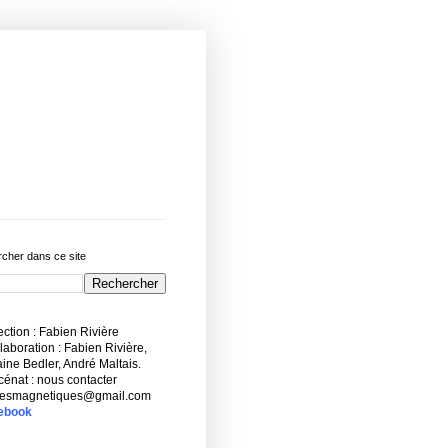
cher dans ce site
ction : Fabien Rivière
aboration : Fabien Rivière,
ne Bedler, André Maltais.
énat : nous contacter
esmagnetiques@gmail.com
ebook