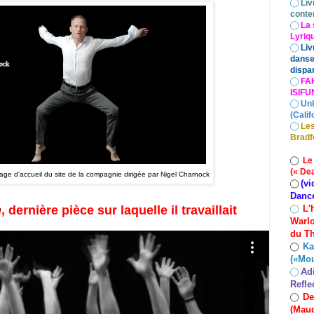
◯
Liv
conte
◯
La 
Lyriq
◯
Liv
danse
dispar
◯
FA
ISIF
◯
Un
(Calif
◯
Les
Bradf
◯
Le
(« De
age d'accueil du site de la compagnie dirigée par Nigel Charnock
(vi
◯
Danc
L'
n
, dernière pièce sur laquelle il travaillait
◯
Warlo
du Th
Ka
◯
(«Mo
Ad
◯
Refle
De
◯
(Maud