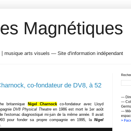
es Magnétiques
musique arts visuels — Site d'information indépendant
Recher
harnock, co-fondateur de DV8, à 52
— Dire
— Coll
phe britannique
Nigel Charnock
co-fondateur avec Lloyd
Germai
mpagnie
DV8 Physical Theatre
en 1986 est mort le 1er août
— Méc
e l'estomac diagnostiqué mi-juin de la même année. Il avait
espac
993 pour fonder sa propre compagnie en 1995, la
Nigel
> Fac
).