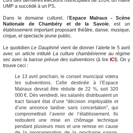
Lors des dernières élections municipales de 2014, un maire
UMP a succédé à un PS.
Dans le domaine culturel, l'
Espace Malraux - Scène
Nationale de Chambéry et de la Savoie
, est un
établissement important proposant théâtre, danse. musique,
cirque, et spectacle jeune public.
Le quotidien
Le Dauphiné
vient de donner l'alerte le 5 avril
avec un article intitulé
La culture chambérienne au régime
sec avec la baisse prévue des subventions
(à lire
ICI
). On y
trouve ceci :
Le 13 avril prochain, le conseil municipal votera
les subventions. Celle destinée à l’Espace
Malraux devrait être réduite de 22 %, soit 320
000 €. Dès vendredi, les salariés distribuaient un
tract faisant état d’une “décision impitoyable et
d’une annonce tardive sans concertation”, qui
compromettrait l’avenir de l’établissement. Ils
redoutent une mise en chômage technique
pendant plusieurs mois et une remise en cause
de la programmation de la prochaine saison.