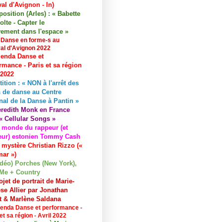
val d'Avignon - In)
osition (Arles) : « Babette
lte - Capter le
ement dans l'espace »
 Danse en forme-s au
val d'Avignon 2022
enda Danse et
rmance - Paris et sa région
 2022
tition : « NON à l'arrêt des
 de danse au Centre
nal de la Danse à Pantin »
redith Monk en France
« Cellular Songs »
 monde du rappeur (et
eur) estonien Tommy Cash
 mystère Christian Rizzo («
ar »)
idéo) Porches (New York),
Me + Country
ojet de portrait de Marie-
se Allier par Jonathan
et & Marlène Saldana
enda Danse et performance -
et sa région - Avril 2022