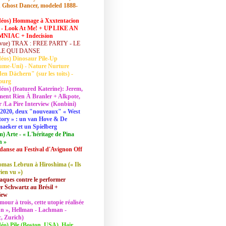
 Ghost Dancer, modeled 1888-
déos) Hommage à Xxxtentacion
 - Look At Me! + UP LIKE AN
NIAC + Indecision
vue) TRAX : FREE PARTY - LE
LE QUI DANSE
déos) Dinosaur Pile-Up
ume-Uni) - Nature Nurture
en Dächern" (sur les toits) -
ourg
déos) (featured Katerine): Jerem,
ent Rien À Branler + Alkpote,
/La Pire Interview (Konbini)
2020, deux "nouveaux" « West
tory » : un van Hove & De
aeker et un Spielberg
lm) Arte - « L'héritage de Pina
h »
danse au Festival d'Avignon Off
mas Lebrun à Hiroshima (« Ils
rien vu »)
aques contre le performer
 Schwartz au Brésil +
iew
mour à trois, cette utopie réalisée
 In », Hellman - Lachman -
, Zurich)
déo) Pile (Boston, USA), Hair