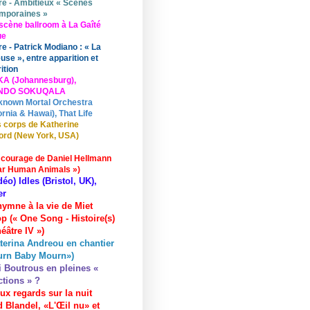
re - Ambitieux « Scènes
mporaines »
scène ballroom à La Gaîté
ue
re - Patrick Modiano : « La
use », entre apparition et
ition
KA (Johannesburg),
UNDO SOKUQALA
known Mortal Orchestra
ornia & Hawai), That Life
 corps de Katherine
ord (New York, USA)
 courage de Daniel Hellmann
ar Human Animals »)
déo) Idles (Bristol, UK),
er
hymne à la vie de Miet
p (« One Song - Histoire(s)
éâtre IV »)
terina Andreou en chantier
urn Baby Mourn»)
i Boutrous en pleines «
ctions » ?
ux regards sur la nuit
 Blandel, «L'Œil nu» et