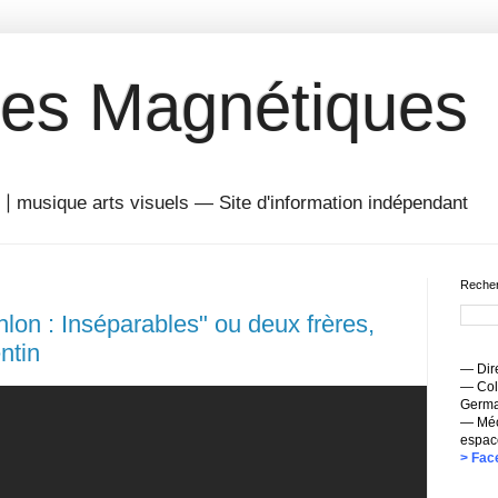
es Magnétiques
musique arts visuels — Site d'information indépendant
Recher
hlon : Inséparables" ou deux frères,
ntin
— Dire
— Coll
Germai
— Méc
espac
> Fac