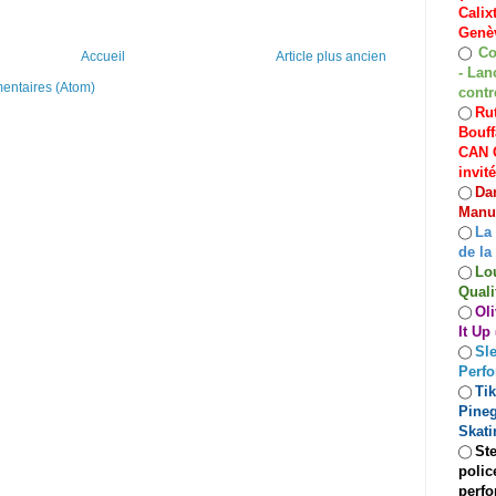
Calix
Genèv
Co
◯
Accueil
Article plus ancien
- Lan
mentaires (Atom)
contr
Rut
◯
Bouff
CAN C
invit
Dan
◯
Manuf
La
◯
de la
Lo
◯
Quali
Oli
◯
It Up
Sle
◯
Perf
Ti
◯
Pineg
Skati
Ste
◯
polic
perfo