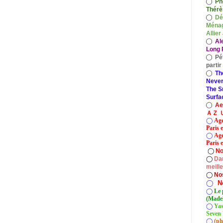
◯
Ph
Thérè
◯
Dé
Ménag
Allier
◯
Al
Long P
◯
Pé
parti
◯
Th
Never
The S
Surfa
◯
A
ＡＺ Ｕ
◯
Age
Paris 
◯
Age
Paris e
◯
No
◯
Dan
meill
◯
No
◯
N
◯
Le 
(Madel
◯
Yas
Seven 
◯
(ph