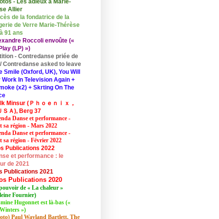
otos - Les adieux à Marie-
se Allier
cès de la fondatrice de la
erie de Verre Marie-Thérèse
 à 91 ans
exandre Roccoli envoûte («
lay (LP) »)
tition - Contredanse priée de
r / Contredanse asked to leave
e Smile (Oxford, UK), You Will
 Work In Television Again +
moke (x2) + Skrting On The
ce
elk Minsur (Ｐｈｏｅｎｉｘ，
ＳＡ), Berg 37
nda Danse et performance -
et sa région - Mars 2022
nda Danse et performance -
t sa région - Février 2022
s Publications 2022
se et performance : le
eur de 2021
s Publications 2021
os Publications 2020
pouvoir de « La chaleur »
eine Fournier)
mine Hugonnet est là-bas («
Winters »)
oto) Paul Wayland Bartlett, The