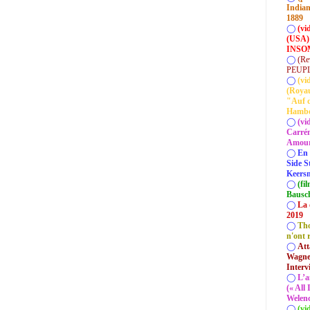
Indian
1889
◯
(vi
(USA)
INSOM
◯
(Re
PEUP
◯
(vi
(Roya
"Auf d
Hamb
◯
(vi
Carrém
Amour 
◯
En 
Side S
Keersm
◯
(fi
Bausc
◯
La 
2019
◯
Tho
n'ont 
◯
Att
Wagner
Interv
◯
L’a
(« All
Welenc
◯
(vi