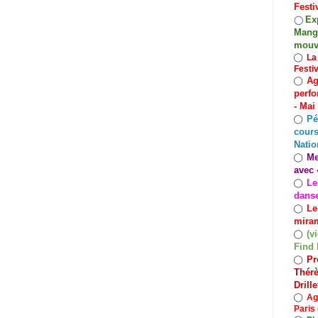
Festi
Exp
◯
Mango
mouv
◯
La
Festi
Ag
◯
perfo
- Mai
Pé
◯
cours
Natio
Me
◯
avec 
Le
◯
dans
Le
◯
miram
(v
◯
Find 
Pr
◯
Thérè
Drill
◯
Ag
Paris 