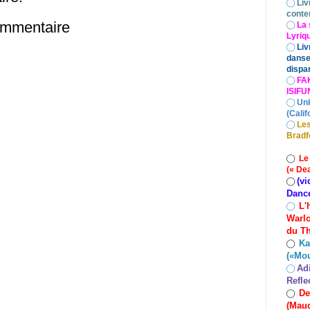
◯
Liv
conte
ommentaire
◯
La 
Lyriq
◯
Liv
danse
dispar
◯
FA
ISIF
◯
Un
(Calif
◯
Les
Bradf
◯
Le
(« De
(vi
◯
Danc
L'
◯
Warlo
du Th
Ka
◯
(«Mo
Ad
◯
Refle
De
◯
(Maud