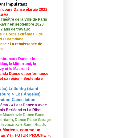
ant Impulstanz
ncours Danse élargie 2022 :
ça va
 Théâtre de la Ville de Paris
ouvrir en septembre 2023
 7 ans de travaux
s « Corps extrêmes » de
id Ouramdane
nse : La renaissance de
ot
mbrance : Danser le
ou, le Mitterrand, le
zy et le Macron ?
enda Danse et performance -
 et sa région - Septembre
déo) Little Big (Saint
sburg > Los Angeles),
ation Cancellation
néma - « Last Dance » avec
ois Berléand et La Ribot
e Mauskovic Dance Band
erdam), Dance Place Garage
o in vacanza + Same Heads
n Martens, comme un
gan ? (« FUTUR PROCHE »,