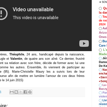
➜ SO
Qu
◯
la da
◯
Tou
de ro
2024
Ae
◯
Arizo
Ones
Bur
◯
Care 
L'
◯
Madel
frères,
Théophile
, 24 ans, handicapé depuis la naissance,
◯
Jér
ugle et
Valentin
, de quatre ans son aîné. Ce dernier, frustré
Danse
nt sa relation avec son frère, décide de former avec lui une
De Ke
comme les autres. Ensemble, ils viennent de participer au
◯
Nan
e (95). Marie-Christelle Maury les a suivis lors de leur
encha
ourse afin de mettre en lumière l’amour de ces deux frères
«Sier
e le 14 juin 2015)
«Song
◯
La 
Baczy
5
◯
Par
viole
◯
Liv
résist
re: