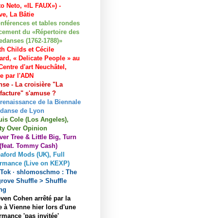
to Neto, «IL FAUX») -
e, La Bâtie
nférences et tables rondes
cement du «Répertoire des
edanses (1762-1788)»
h Childs et Cécile
ard, « Delicate People » au
entre d'art Neuchâtel,
ée par l'ADN
se - La croisière "La
acture" s'amuse ?
 renaissance de la Biennale
 danse de Lyon
uis Cole (Los Angeles),
ty Over Opinion
ver Tree & Little Big, Turn
 (feat. Tommy Cash)
aford Mods (UK), Full
ormance (Live on KEXP)
kTok · shlomoschmo : The
rove Shuffle > Shuffle
ng
ven Cohen arrêté par la
e à Vienne hier lors d'une
rmance 'pas invitée'