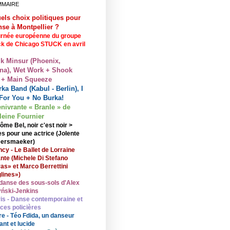
MMAIRE
els choix politiques pour
nse à Montpellier ?
rnée européenne du groupe
ck de Chicago STUCK en avril
lk Minsur (Phoenix,
na), Wet Work + Shook
 + Main Squeeze
ka Band (Kabul - Berlin), I
For You + No Burka!
enivrante « Branle » de
eine Fournier
ôme Bel, noir c'est noir >
s pour une actrice (Jolente
ersmaeker)
cy - Le Ballet de Lorraine
nte (Michele Di Stefano
ras» et Marco Berrettini
lines»)
danse des sous-sols d'Alex
ński-Jenkins
is - Danse contemporaine et
nces policières
re - Téo Fdida, un danseur
ant et lucide