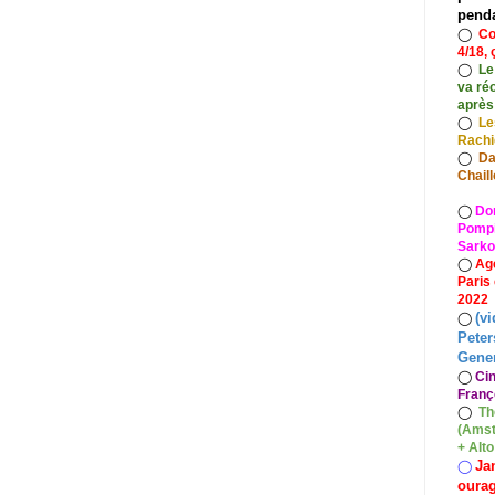
pend
◯
Co
4/18, 
◯
Le
va ré
après
◯
Le
Rach
◯
Da
Chaill
◯
Do
Pompid
Sarko
◯
Ag
Paris
2022
(vi
◯
Peter
Gener
◯
Ci
Franç
◯
Th
(Amst
+ Alt
Ja
◯
oura