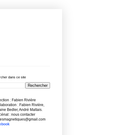
cher dans ce site
ction : Fabien Rivière
aboration : Fabien Rivière,
ne Bedler, André Maltais.
énat : nous contacter
esmagnetiques@gmail.com
ebook