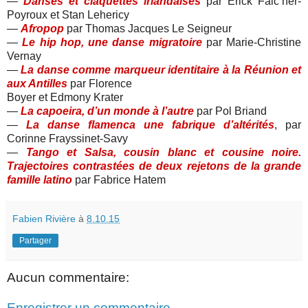
—
Danses et claquettes irlandaises
par Erick Falc’her-
Poyroux et Stan Lehericy
—
Afropop
par Thomas Jacques Le Seigneur
—
Le hip hop, une danse migratoire
par Marie-Christine
Vernay
—
La danse comme marqueur identitaire à la Réunion et
aux Antilles
par Florence
Boyer et Edmony Krater
—
La capoeira, d’un monde à l’autre
par Pol Briand
—
La danse flamenca une fabrique d’altérités
, par
Corinne Frayssinet-Savy
—
Tango et Salsa, cousin blanc et cousine noire.
Trajectoires contrastées de deux rejetons de la grande
famille latino
par Fabrice Hatem
Fabien Rivière
à
8.10.15
Partager
Aucun commentaire:
Enregistrer un commentaire