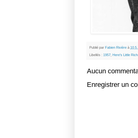
Publié par
Fabien Rivière
à
10.5
Libellés :
1957
,
Here's Little Ric
Aucun commentai
Enregistrer un c