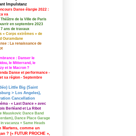
ant Impulstanz
ncours Danse élargie 2022 :
ça va
 Théâtre de la Ville de Paris
ouvrir en septembre 2023
 7 ans de travaux
s « Corps extrêmes » de
id Ouramdane
nse : La renaissance de
ot
mbrance : Danser le
ou, le Mitterrand, le
zy et le Macron ?
enda Danse et performance -
 et sa région - Septembre
déo) Little Big (Saint
sburg > Los Angeles),
ation Cancellation
néma - « Last Dance » avec
ois Berléand et La Ribot
e Mauskovic Dance Band
erdam), Dance Place Garage
o in vacanza + Same Heads
n Martens, comme un
gan ? (« FUTUR PROCHE »,