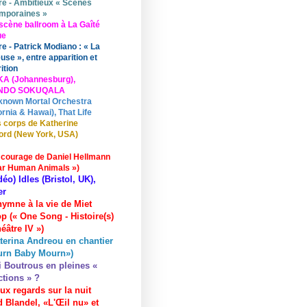
re - Ambitieux « Scènes
mporaines »
scène ballroom à La Gaîté
ue
re - Patrick Modiano : « La
use », entre apparition et
ition
KA (Johannesburg),
UNDO SOKUQALA
known Mortal Orchestra
ornia & Hawai), That Life
 corps de Katherine
ord (New York, USA)
 courage de Daniel Hellmann
ar Human Animals »)
déo) Idles (Bristol, UK),
er
hymne à la vie de Miet
p (« One Song - Histoire(s)
éâtre IV »)
terina Andreou en chantier
urn Baby Mourn»)
i Boutrous en pleines «
ctions » ?
ux regards sur la nuit
 Blandel, «L'Œil nu» et