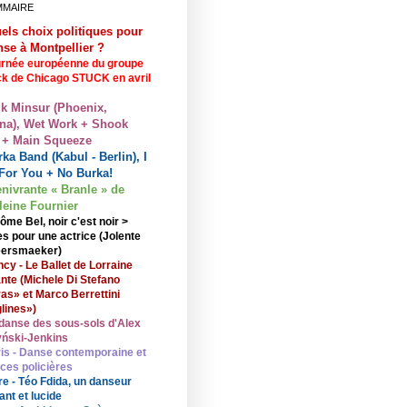
MMAIRE
els choix politiques pour
nse à Montpellier ?
rnée européenne du groupe
ck de Chicago STUCK en avril
lk Minsur (Phoenix,
na), Wet Work + Shook
 + Main Squeeze
ka Band (Kabul - Berlin), I
For You + No Burka!
enivrante « Branle » de
eine Fournier
ôme Bel, noir c'est noir >
s pour une actrice (Jolente
ersmaeker)
cy - Le Ballet de Lorraine
nte (Michele Di Stefano
ras» et Marco Berrettini
lines»)
danse des sous-sols d'Alex
ński-Jenkins
is - Danse contemporaine et
nces policières
re - Téo Fdida, un danseur
ant et lucide