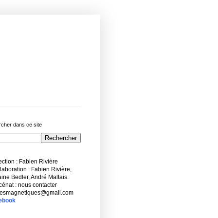
cher dans ce site
ction : Fabien Rivière
aboration : Fabien Rivière,
ne Bedler, André Maltais.
énat : nous contacter
esmagnetiques@gmail.com
ebook