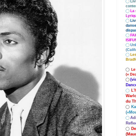
◯
Liv
conte
◯
La 
Lyriq
◯
Liv
danse
dispar
◯
FA
ISIF
◯
Un
(Calif
◯
Les
Bradf
◯
Le
(« De
(vi
◯
Danc
L'
◯
Warlo
du Th
Ka
◯
(«Mo
Ad
◯
Refle
De
◯
(Maud