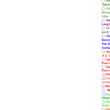
◯
Ph
Thérè
◯
Dé
Ménag
Allier
◯
Al
Long P
◯
Pé
parti
◯
Th
Never
The S
Surfa
◯
A
ＡＺ Ｕ
◯
Age
Paris 
◯
Age
Paris e
◯
No
◯
Dan
meill
◯
No
◯
N
◯
Le 
(Madel
◯
Yas
Seven 
◯
(ph