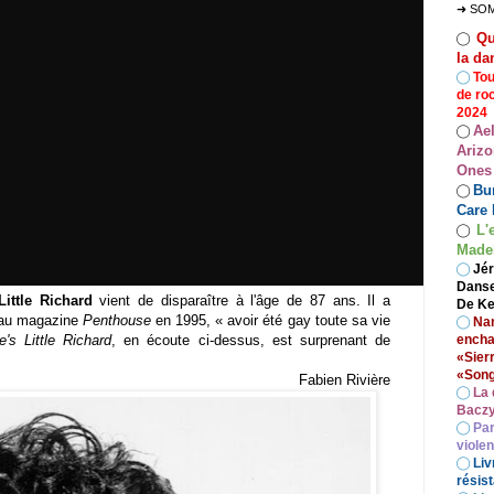
➜ SO
Qu
◯
la da
◯
Tou
de ro
2024
Ae
◯
Arizo
Ones
Bur
◯
Care 
L'
◯
Madel
◯
Jér
Danse
Little Richard
vient de disparaître à l'âge de 87 ans. Il a
De Ke
w au magazine
Penthouse
en 1995, « avoir été gay toute sa vie
◯
Nan
e's Little Richard
, en écoute ci-dessus, est surprenant de
encha
«Sier
«Song
Fabien Rivière
◯
La 
Baczy
◯
Par
viole
◯
Liv
résist