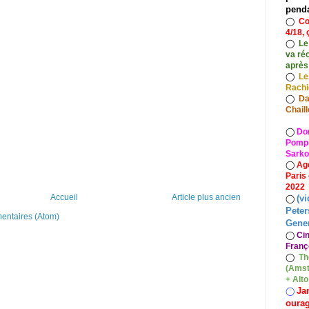
pend
◯
Co
4/18, 
◯
Le
va ré
après
◯
Le
Rach
◯
Da
Chaill
◯
Do
Pompid
Sarko
◯
Ag
Paris
2022
Accueil
Article plus ancien
(vi
◯
Peter
mentaires (Atom)
Gener
◯
Ci
Franç
◯
Th
(Amst
+ Alt
Ja
◯
oura