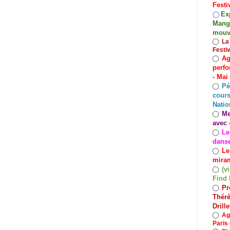
Festi
Exp
◯
Mango
mouv
◯
La
Festi
Ag
◯
perfo
- Mai
Pé
◯
cours
Natio
Me
◯
avec 
Le
◯
dans
Le
◯
miram
(v
◯
Find 
Pr
◯
Thérè
Drill
◯
Ag
Paris 