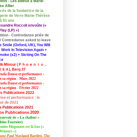
otos - Les adieux à Marie-
se Allier
cès de la fondatrice de la
erie de Verre Marie-Thérèse
 à 91 ans
exandre Roccoli envoûte («
lay (LP) »)
tition - Contredanse priée de
r / Contredanse asked to leave
e Smile (Oxford, UK), You Will
 Work In Television Again +
moke (x2) + Skrting On The
ce
elk Minsur (Ｐｈｏｅｎｉｘ，
ＳＡ), Berg 37
nda Danse et performance -
et sa région - Mars 2022
nda Danse et performance -
t sa région - Février 2022
s Publications 2022
se et performance : le
eur de 2021
s Publications 2021
os Publications 2020
pouvoir de « La chaleur »
eine Fournier)
mine Hugonnet est là-bas («
Winters »)
oto) Paul Wayland Bartlett, The