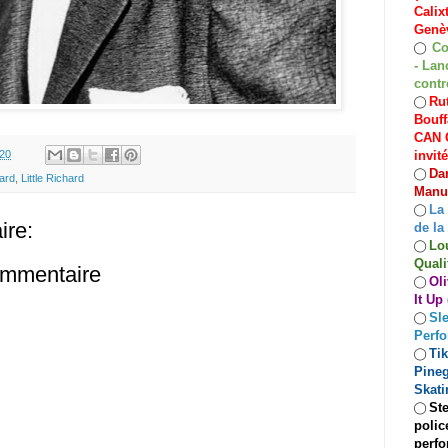
Calix
Genèv
Co
◯
- Lan
contr
Rut
◯
Bouff
CAN C
invit
.20
Dan
◯
hard
,
Little Richard
Manuf
La
◯
re:
de la
Lo
◯
Quali
ommentaire
Oli
◯
It Up
Sle
◯
Perf
Ti
◯
Pineg
Skati
Ste
◯
polic
perfo