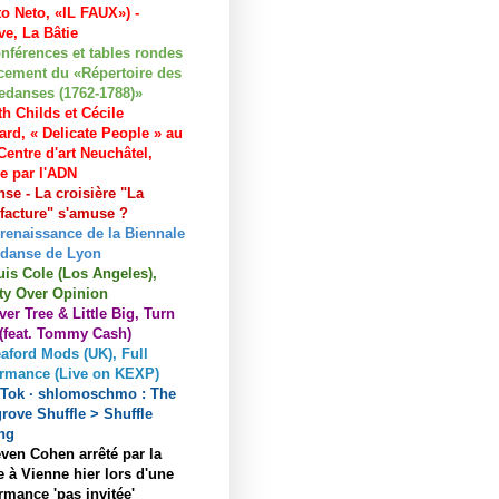
to Neto, «IL FAUX») -
e, La Bâtie
nférences et tables rondes
cement du «Répertoire des
edanses (1762-1788)»
h Childs et Cécile
ard, « Delicate People » au
entre d'art Neuchâtel,
ée par l'ADN
se - La croisière "La
acture" s'amuse ?
 renaissance de la Biennale
 danse de Lyon
uis Cole (Los Angeles),
ty Over Opinion
ver Tree & Little Big, Turn
 (feat. Tommy Cash)
aford Mods (UK), Full
ormance (Live on KEXP)
kTok · shlomoschmo : The
rove Shuffle > Shuffle
ng
ven Cohen arrêté par la
e à Vienne hier lors d'une
rmance 'pas invitée'