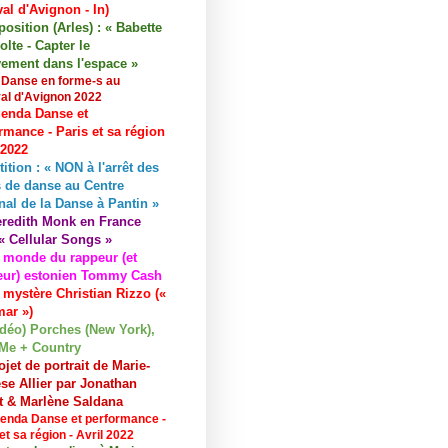
val d'Avignon - In)
osition (Arles) : « Babette
lte - Capter le
ement dans l'espace »
 Danse en forme-s au
val d'Avignon 2022
enda Danse et
rmance - Paris et sa région
 2022
tition : « NON à l'arrêt des
 de danse au Centre
nal de la Danse à Pantin »
redith Monk en France
« Cellular Songs »
 monde du rappeur (et
eur) estonien Tommy Cash
 mystère Christian Rizzo («
ar »)
idéo) Porches (New York),
Me + Country
ojet de portrait de Marie-
se Allier par Jonathan
et & Marlène Saldana
enda Danse et performance -
et sa région - Avril 2022