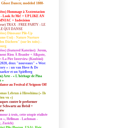
 Ghost Dancer, modeled 1888-
déos) Hommage à Xxxtentacion
 - Look At Me! + UP LIKE AN
NIAC + Indecision
vue) TRAX : FREE PARTY - LE
LE QUI DANSE
déos) Dinosaur Pile-Up
ume-Uni) - Nature Nurture
en Dächern" (sur les toits) -
ourg
déos) (featured Katerine): Jerem,
ent Rien À Branler + Alkpote,
/La Pire Interview (Konbini)
2020, deux "nouveaux" « West
tory » : un van Hove & De
aeker et un Spielberg
lm) Arte - « L'héritage de Pina
h »
danse au Festival d'Avignon Off
mas Lebrun à Hiroshima (« Ils
rien vu »)
aques contre le performer
 Schwartz au Brésil +
iew
mour à trois, cette utopie réalisée
 In », Hellman - Lachman -
, Zurich)
déo) Pile (Boston, USA), Hair