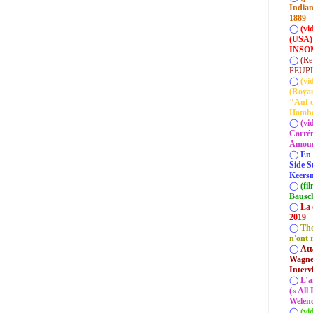
Indian
1889
◯
(vi
(USA)
INSOM
◯
(Re
PEUP
◯
(vi
(Roya
"Auf d
Hamb
◯
(vi
Carrém
Amour 
◯
En 
Side S
Keersm
◯
(fi
Bausc
◯
La 
2019
◯
Tho
n'ont 
◯
Att
Wagner
Interv
◯
L’a
(« All
Welenc
◯
(vi