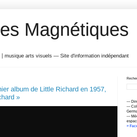
es Magnétiques
musique arts visuels — Site d'information indépendant
Recher
r album de Little Richard en 1957,
ichard »
— Dire
— Coll
Germai
— Méc
espac
> Fac