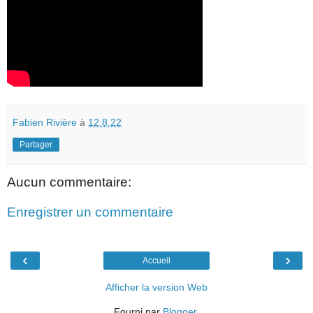
Fabien Rivière
à
12.8.22
Partager
Aucun commentaire:
Enregistrer un commentaire
‹
›
Accueil
Afficher la version Web
Fourni par
Blogger
.