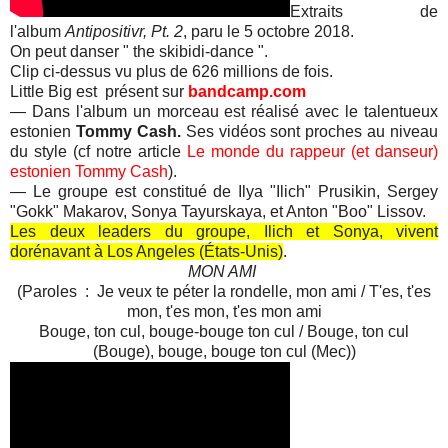
Extraits de
l'album
Antipositivr, Pt. 2
, paru le 5 octobre 2018.
On peut danser " the skibidi-dance ".
Clip ci-dessus vu plus de 626 millions de fois.
Little Big est présent sur
bandcamp.com
— Dans l'album un morceau est réalisé avec le talentueux
estonien
Tommy Cash.
Ses vidéos sont proches au niveau
du style (cf notre article
Le monde du rappeur (et danseur)
estonien Tommy Cash
).
— Le groupe est constitué de
Ilya "Ilich" Prusikin, Sergey
"Gokk" Makarov, Sonya Tayurskaya, et Anton "Boo" Lissov.
Les deux leaders du groupe, Ilich et Sonya, vivent
dorénavant à Los Angeles (États-Unis)
.
MON AMI
(Paroles : Je veux te péter la rondelle, mon ami / T'es, t'es
mon, t'es mon, t'es mon ami
Bouge, ton cul, bouge-bouge ton cul / Bouge, ton cul
(Bouge), bouge, bouge ton cul (Mec))