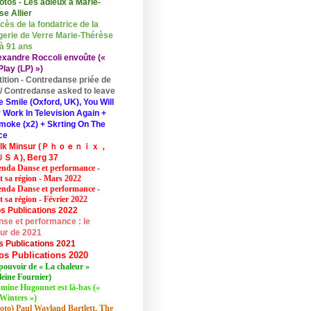
otos - Les adieux à Marie-
se Allier
cès de la fondatrice de la
erie de Verre Marie-Thérèse
 à 91 ans
exandre Roccoli envoûte («
lay (LP) »)
tition - Contredanse priée de
r / Contredanse asked to leave
e Smile (Oxford, UK), You Will
 Work In Television Again +
moke (x2) + Skrting On The
ce
elk Minsur (Ｐｈｏｅｎｉｘ，
ＳＡ), Berg 37
nda Danse et performance -
et sa région - Mars 2022
nda Danse et performance -
t sa région - Février 2022
s Publications 2022
se et performance : le
eur de 2021
s Publications 2021
os Publications 2020
pouvoir de « La chaleur »
eine Fournier)
mine Hugonnet est là-bas («
Winters »)
oto) Paul Wayland Bartlett, The