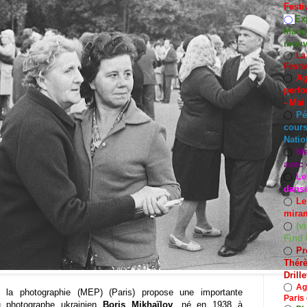
Festi
Exp
◯
Mango
mouv
◯
La
Festi
Ag
◯
perfo
- Mai
Pé
◯
cours
Natio
Me
◯
avec 
Le
◯
dans
Le
◯
miram
(v
◯
Find 
Pr
◯
Thérè
Drill
◯
Ag
 la photographie
(MEP) (Paris)
propose une importante
Paris 
u photographe ukrainien
Boris Mikhaïlov
, né en 1938 à