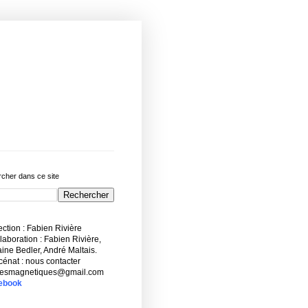
cher dans ce site
ction : Fabien Rivière
aboration : Fabien Rivière,
ne Bedler, André Maltais.
énat : nous contacter
esmagnetiques@gmail.com
ebook