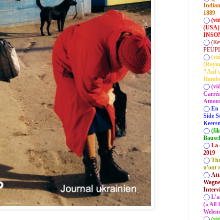
Indian
1889
◯
(vi
(USA)
INSOM
◯
(Re
PEUP
◯
(vi
(Roya
"Auf d
Hamb
◯
(vi
Carrém
Amour 
◯
En 
Side S
Keersm
◯
(fi
Bausc
◯
La 
2019
◯
Tho
n'ont 
◯
Att
Wagner
Interv
◯
L’a
(« All
Welenc
◯
(vi