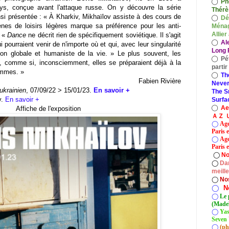
◯
Ph
ys, conçue avant l'attaque russe. On y découvre la série
Thérè
nsi présentée :
« À Kharkiv, Mikhaïlov assiste à des cours de
◯
Dé
nes de loisirs légères marque sa préférence pour les anti-
Ménag
Allier
.
«
Dance
ne décrit rien de spécifiquement soviétique. Il s'agit
◯
Al
pourraient venir de n'importe où et qui, avec leur singularité
Long P
ion globale et
humaniste de la vie.
»
Le plus souvent, les
◯
Pé
, comme si, inconsciemment, elles se préparaient déjà à la
parti
ommes. »
◯
Th
Fabien Rivière
Never
ukrainien
, 07/09/22 > 15/01/23.
En savoir +
The S
v.
En savoir +
Surfa
◯
A
Affiche de l'exposition
ＡＺ Ｕ
◯
Age
Paris 
◯
Age
Paris e
◯
No
◯
Dan
meill
◯
No
◯
N
◯
Le 
(Madel
◯
Yas
Seven 
◯
(ph