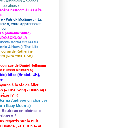
re - Ambitieux « Scènes
mporaines »
scène ballroom à La Gaîté
ue
re - Patrick Modiano : « La
use », entre apparition et
ition
KA (Johannesburg),
UNDO SOKUQALA
known Mortal Orchestra
ornia & Hawai), That Life
 corps de Katherine
ord (New York, USA)
 courage de Daniel Hellmann
ar Human Animals »)
déo) Idles (Bristol, UK),
er
hymne à la vie de Miet
p (« One Song - Histoire(s)
éâtre IV »)
terina Andreou en chantier
urn Baby Mourn»)
i Boutrous en pleines «
ctions » ?
ux regards sur la nuit
 Blandel, «L'Œil nu» et