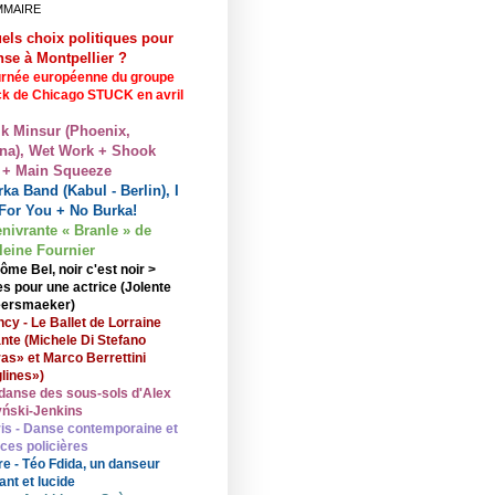
MMAIRE
els choix politiques pour
nse à Montpellier ?
rnée européenne du groupe
ck de Chicago STUCK en avril
lk Minsur (Phoenix,
na), Wet Work + Shook
 + Main Squeeze
ka Band (Kabul - Berlin), I
For You + No Burka!
enivrante « Branle » de
eine Fournier
ôme Bel, noir c'est noir >
s pour une actrice (Jolente
ersmaeker)
cy - Le Ballet de Lorraine
nte (Michele Di Stefano
ras» et Marco Berrettini
lines»)
danse des sous-sols d'Alex
ński-Jenkins
is - Danse contemporaine et
nces policières
re - Téo Fdida, un danseur
ant et lucide