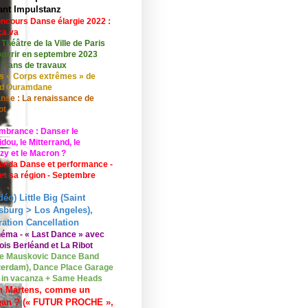
ant Impulstanz
ncours Danse élargie 2022 :
ça va
 Théâtre de la Ville de Paris
ouvrir en septembre 2023
 7 ans de travaux
s « Corps extrêmes » de
id Ouramdane
nse : La renaissance de
ot
mbrance : Danser le
ou, le Mitterrand, le
zy et le Macron ?
enda Danse et performance -
 et sa région - Septembre
déo) Little Big (Saint
sburg > Los Angeles),
ation Cancellation
néma - « Last Dance » avec
ois Berléand et La Ribot
e Mauskovic Dance Band
erdam), Dance Place Garage
o in vacanza + Same Heads
n Martens, comme un
gan ? (« FUTUR PROCHE »,