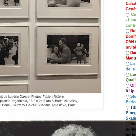
Calix
Genèv
Co
◯
- Lan
contr
Rut
◯
Bouff
CAN C
invit
Dan
◯
Manuf
La
◯
de la
Lo
◯
Quali
Oli
◯
It Up
Sle
◯
ait de la série
Dance
, Photos Fabien Rivière
gélatino-argentique, 16,2 x 24,5 cm © Boris Mikhaïlov,
Perf
, Bonn. Courtesy Galerie Suzanne Tarasiève, Paris.
Ti
◯
Pineg
Skati
Ste
◯
polic
perfo