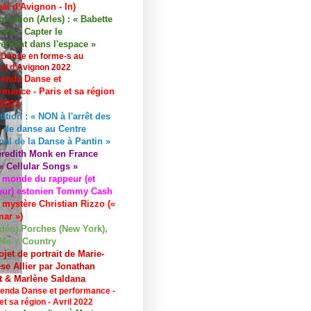
val d'Avignon - In)
osition (Arles) : « Babette
lte - Capter le
ement dans l'espace »
 Danse en forme-s au
val d'Avignon 2022
enda Danse et
rmance - Paris et sa région
 2022
tition : « NON à l'arrêt des
 de danse au Centre
nal de la Danse à Pantin »
redith Monk en France
« Cellular Songs »
 monde du rappeur (et
eur) estonien Tommy Cash
 mystère Christian Rizzo («
ar »)
idéo) Porches (New York),
Me + Country
ojet de portrait de Marie-
se Allier par Jonathan
et & Marlène Saldana
enda Danse et performance -
et sa région - Avril 2022