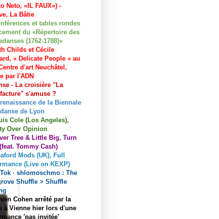
to Neto, «IL FAUX») -
e, La Bâtie
nférences et tables rondes
cement du «Répertoire des
edanses (1762-1788)»
h Childs et Cécile
ard, « Delicate People » au
entre d'art Neuchâtel,
ée par l'ADN
se - La croisière "La
acture" s'amuse ?
 renaissance de la Biennale
 danse de Lyon
uis Cole (Los Angeles),
ty Over Opinion
ver Tree & Little Big, Turn
 (feat. Tommy Cash)
aford Mods (UK), Full
ormance (Live on KEXP)
kTok · shlomoschmo : The
rove Shuffle > Shuffle
ng
ven Cohen arrêté par la
e à Vienne hier lors d'une
rmance 'pas invitée'