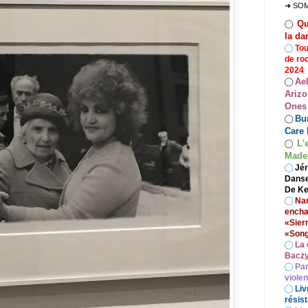
➜ SO
Qu
◯
la da
◯
Tou
de ro
2024
Ae
◯
Arizo
Ones
Bur
◯
Care 
L'
◯
Madel
◯
Jér
Danse
De Ke
◯
Nan
encha
«Sier
«Song
◯
La 
Baczy
◯
Par
viole
◯
Liv
résist