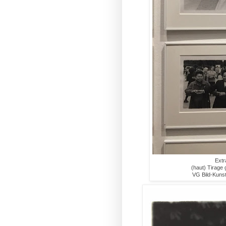
Extr
(haut) Tirage 
VG Bild-Kunst