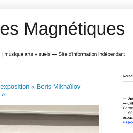
es Magnétiques
musique arts visuels — Site d'information indépendant
Recher
exposition « Boris Mikhaïlov -
 »
— Dire
— Coll
Germai
— Méc
espac
> Fac