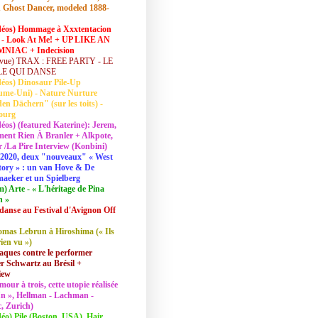
 Ghost Dancer, modeled 1888-
déos) Hommage à Xxxtentacion
 - Look At Me! + UP LIKE AN
NIAC + Indecision
vue) TRAX : FREE PARTY - LE
LE QUI DANSE
déos) Dinosaur Pile-Up
ume-Uni) - Nature Nurture
en Dächern" (sur les toits) -
ourg
déos) (featured Katerine): Jerem,
ent Rien À Branler + Alkpote,
/La Pire Interview (Konbini)
2020, deux "nouveaux" « West
tory » : un van Hove & De
aeker et un Spielberg
lm) Arte - « L'héritage de Pina
h »
danse au Festival d'Avignon Off
mas Lebrun à Hiroshima (« Ils
rien vu »)
aques contre le performer
 Schwartz au Brésil +
iew
mour à trois, cette utopie réalisée
 In », Hellman - Lachman -
, Zurich)
déo) Pile (Boston, USA), Hair