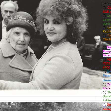
pend
◯
Co
4/18, 
◯
Le
va ré
après
◯
Le
Rach
◯
Da
Chaill
◯
Do
Pompid
Sarko
◯
Ag
Paris
2022
(vi
◯
Peter
Gener
◯
Ci
Franç
◯
Th
(Amst
+ Alt
Ja
◯
oura