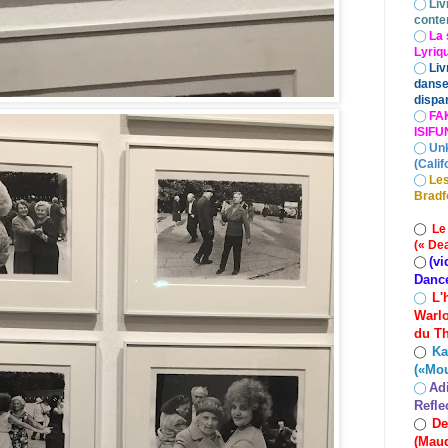
◯
Liv
conte
◯
La 
Lyriq
◯
Liv
danse
dispar
◯
FA
ISIF
◯
Un
(Calif
◯
Les
Bradf
◯
Le
(« De
(vi
◯
Danc
L'
◯
Warlo
du Th
Ka
◯
(«Mo
Ad
◯
Refle
De
◯
(Maud