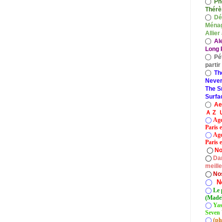
◯
Ph
Thérè
◯
Dé
Ménag
Allier
◯
Al
Long P
◯
Pé
parti
◯
Th
Never
The S
Surfa
◯
A
ＡＺ Ｕ
◯
Age
Paris 
◯
Age
Paris e
◯
No
◯
Dan
meill
◯
No
◯
N
◯
Le 
(Madel
◯
Yas
Seven 
◯
(ph