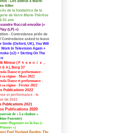
otos - Les adieux à Marie-
se Allier
cès de la fondatrice de la
erie de Verre Marie-Thérèse
 à 91 ans
exandre Roccoli envoûte («
lay (LP) »)
tition - Contredanse priée de
r / Contredanse asked to leave
e Smile (Oxford, UK), You Will
 Work In Television Again +
moke (x2) + Skrting On The
ce
elk Minsur (Ｐｈｏｅｎｉｘ，
ＳＡ), Berg 37
nda Danse et performance -
et sa région - Mars 2022
nda Danse et performance -
t sa région - Février 2022
s Publications 2022
se et performance : le
eur de 2021
s Publications 2021
os Publications 2020
pouvoir de « La chaleur »
eine Fournier)
mine Hugonnet est là-bas («
Winters »)
oto) Paul Wayland Bartlett, The