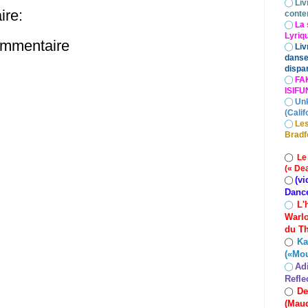
◯
Liv
re:
conte
◯
La 
Lyriq
ommentaire
◯
Liv
danse
dispar
◯
FA
ISIF
◯
Un
(Calif
◯
Les
Bradf
◯
Le
(« De
(vi
◯
Danc
L'
◯
Warlo
du Th
Ka
◯
(«Mo
Ad
◯
Refle
De
◯
(Maud