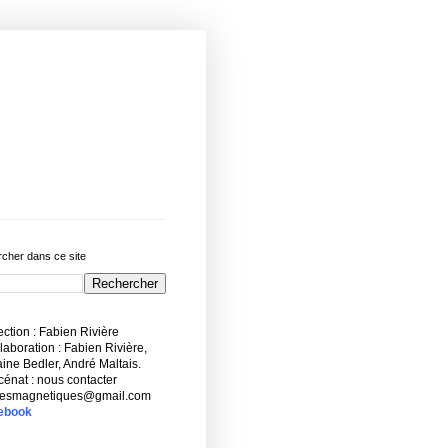
cher dans ce site
ction : Fabien Rivière
aboration : Fabien Rivière,
ne Bedler, André Maltais.
énat : nous contacter
esmagnetiques@gmail.com
ebook