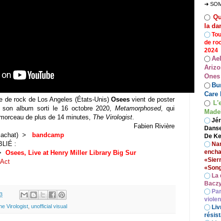
➜ SO
Qu
◯
la da
◯
Tou
de ro
2024
Ae
◯
Arizo
Ones
Bur
◯
Care 
upe de rock de Los Angeles (États-Unis)
Osees
vient de poster
L'
◯
son album sorti le 16 octobre 2020,
Metamorphosed
, qui
Madel
 morceau de plus de 14 minutes,
The Virologist
.
◯
Jér
Fabien Rivière
Danse
et achat) >
bandcamp
De Ke
LIÉ :
◯
Nan
encha
 >
Osees, Live at Henry Miller Library Big Sur
«Sier
 Act
«Song
◯
La 
Baczy
◯
Par
3
viole
he Virologist
,
unofficial visual
◯
Liv
résist