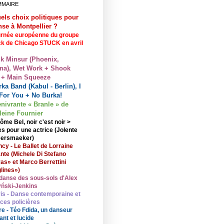
MMAIRE
els choix politiques pour
nse à Montpellier ?
rnée européenne du groupe
ck de Chicago STUCK en avril
lk Minsur (Phoenix,
na), Wet Work + Shook
 + Main Squeeze
ka Band (Kabul - Berlin), I
For You + No Burka!
enivrante « Branle » de
eine Fournier
ôme Bel, noir c'est noir >
s pour une actrice (Jolente
ersmaeker)
cy - Le Ballet de Lorraine
nte (Michele Di Stefano
ras» et Marco Berrettini
lines»)
danse des sous-sols d'Alex
ński-Jenkins
is - Danse contemporaine et
nces policières
re - Téo Fdida, un danseur
ant et lucide