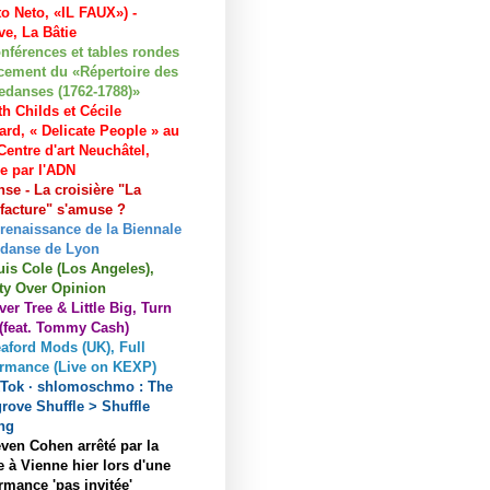
to Neto, «IL FAUX») -
e, La Bâtie
nférences et tables rondes
cement du «Répertoire des
edanses (1762-1788)»
h Childs et Cécile
ard, « Delicate People » au
entre d'art Neuchâtel,
ée par l'ADN
se - La croisière "La
acture" s'amuse ?
 renaissance de la Biennale
 danse de Lyon
uis Cole (Los Angeles),
ty Over Opinion
ver Tree & Little Big, Turn
 (feat. Tommy Cash)
aford Mods (UK), Full
ormance (Live on KEXP)
kTok · shlomoschmo : The
rove Shuffle > Shuffle
ng
ven Cohen arrêté par la
e à Vienne hier lors d'une
rmance 'pas invitée'