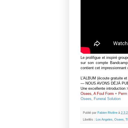
Le prolifigue et inspiré gro
sur son compte Bandcamp 
contient cet impressionnant
L'ALBUM (écoute gratuite 
— NOUS AVONS DÉJÀ PUB
Une excellente introduction
Osees, A Foul Form + Perm
Osees, Funeral Solution
Publié par
Fabien Rivière
à
2.3.2
Libellés :
Los Angeles
,
Osees
,
T