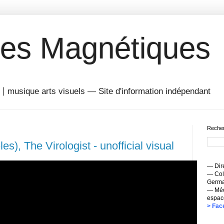
es Magnétiques
musique arts visuels — Site d'information indépendant
Recher
s), The Virologist - unofficial visual
— Dire
— Coll
Germai
— Méc
espac
> Fac