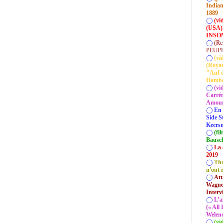
Indian
1889
◯
(vi
(USA)
INSOM
◯
(Re
PEUP
◯
(vi
(Roya
"Auf d
Hamb
◯
(vi
Carrém
Amour 
◯
En 
Side S
Keersm
◯
(fi
Bausc
◯
La 
2019
◯
Tho
n'ont 
◯
Att
Wagner
Interv
◯
L’a
(« All
Welenc
◯
(vi