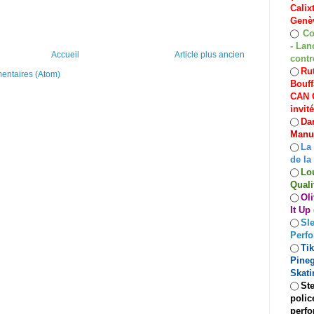
Calix
Genèv
Co
◯
- Lan
Accueil
Article plus ancien
contr
Rut
◯
mentaires (Atom)
Bouff
CAN C
invit
Dan
◯
Manuf
La
◯
de la
Lo
◯
Quali
Oli
◯
It Up
Sle
◯
Perf
Ti
◯
Pineg
Skati
Ste
◯
polic
perfo