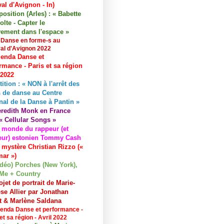
val d'Avignon - In)
osition (Arles) : « Babette
lte - Capter le
ement dans l'espace »
 Danse en forme-s au
val d'Avignon 2022
enda Danse et
rmance - Paris et sa région
 2022
tition : « NON à l'arrêt des
 de danse au Centre
nal de la Danse à Pantin »
redith Monk en France
« Cellular Songs »
 monde du rappeur (et
eur) estonien Tommy Cash
 mystère Christian Rizzo («
ar »)
idéo) Porches (New York),
Me + Country
ojet de portrait de Marie-
se Allier par Jonathan
et & Marlène Saldana
enda Danse et performance -
et sa région - Avril 2022