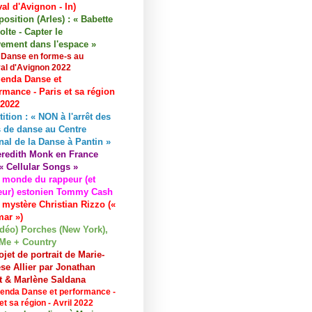
val d'Avignon - In)
osition (Arles) : « Babette
lte - Capter le
ement dans l'espace »
 Danse en forme-s au
val d'Avignon 2022
enda Danse et
rmance - Paris et sa région
 2022
tition : « NON à l'arrêt des
 de danse au Centre
nal de la Danse à Pantin »
redith Monk en France
« Cellular Songs »
 monde du rappeur (et
eur) estonien Tommy Cash
 mystère Christian Rizzo («
ar »)
idéo) Porches (New York),
Me + Country
ojet de portrait de Marie-
se Allier par Jonathan
et & Marlène Saldana
enda Danse et performance -
et sa région - Avril 2022