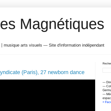
es Magnétiques
musique arts visuels — Site d'information indépendant
Recher
yndicate (Paris), 27 newborn dance
— Dire
— Coll
Germai
— Méc
espac
> Fac