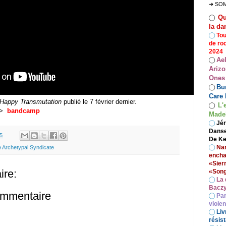
➜ SO
Qu
◯
la da
◯
Tou
de ro
2024
Ae
◯
Arizo
Ones
Bur
◯
Care 
Happy Transmutation
publié le 7 février dernier.
L'
◯
) >
bandcamp
Madel
◯
Jér
Danse
5
De Ke
◯
Nan
 Archetypal Syndicate
encha
«Sier
re:
«Song
◯
La 
Baczy
ommentaire
◯
Par
viole
◯
Liv
résist