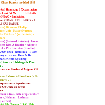
 Ghost Dancer, modeled 1888-
déos) Hommage à Xxxtentacion
 - Look At Me! + UP LIKE AN
NIAC + Indecision
vue) TRAX : FREE PARTY - LE
LE QUI DANSE
déos) Dinosaur Pile-Up
ume-Uni) - Nature Nurture
en Dächern" (sur les toits) -
ourg
déos) (featured Katerine): Jerem,
ent Rien À Branler + Alkpote,
/La Pire Interview (Konbini)
2020, deux "nouveaux" « West
tory » : un van Hove & De
aeker et un Spielberg
lm) Arte - « L'héritage de Pina
h »
danse au Festival d'Avignon Off
mas Lebrun à Hiroshima (« Ils
rien vu »)
aques contre le performer
 Schwartz au Brésil +
iew
mour à trois, cette utopie réalisée
 In », Hellman - Lachman -
, Zurich)
déo) Pile (Boston, USA), Hair