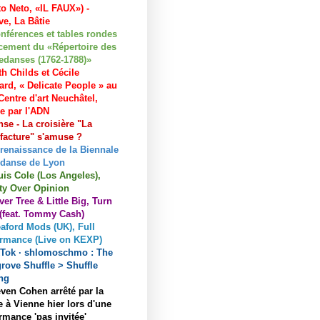
to Neto, «IL FAUX») -
e, La Bâtie
nférences et tables rondes
cement du «Répertoire des
edanses (1762-1788)»
h Childs et Cécile
ard, « Delicate People » au
entre d'art Neuchâtel,
ée par l'ADN
se - La croisière "La
acture" s'amuse ?
 renaissance de la Biennale
 danse de Lyon
uis Cole (Los Angeles),
ty Over Opinion
ver Tree & Little Big, Turn
 (feat. Tommy Cash)
aford Mods (UK), Full
ormance (Live on KEXP)
kTok · shlomoschmo : The
rove Shuffle > Shuffle
ng
ven Cohen arrêté par la
e à Vienne hier lors d'une
rmance 'pas invitée'