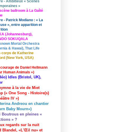
re - Ambitieux « Scènes
mporaines »
scène ballroom à La Gaîté
ue
re - Patrick Modiano : « La
use », entre apparition et
ition
KA (Johannesburg),
UNDO SOKUQALA
known Mortal Orchestra
ornia & Hawai), That Life
 corps de Katherine
ord (New York, USA)
 courage de Daniel Hellmann
ar Human Animals »)
déo) Idles (Bristol, UK),
er
hymne à la vie de Miet
p (« One Song - Histoire(s)
éâtre IV »)
terina Andreou en chantier
urn Baby Mourn»)
i Boutrous en pleines «
ctions » ?
ux regards sur la nuit
 Blandel, «L'Œil nu» et