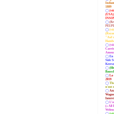
Indian
1889
◯
(vi
(USA)
INSOM
◯
(Re
PEUP
◯
(vi
(Roya
"Auf d
Hamb
◯
(vi
Carrém
Amour 
◯
En 
Side S
Keersm
◯
(fi
Bausc
◯
La 
2019
◯
Tho
n'ont 
◯
Att
Wagner
Interv
◯
L’a
(« All
Welenc
◯
(vi