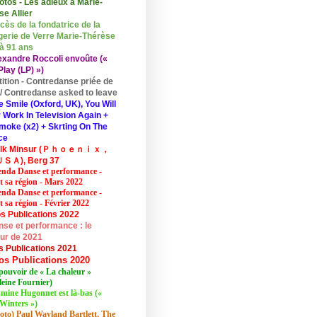
otos - Les adieux à Marie-
se Allier
cès de la fondatrice de la
erie de Verre Marie-Thérèse
 à 91 ans
exandre Roccoli envoûte («
lay (LP) »)
tition - Contredanse priée de
r / Contredanse asked to leave
e Smile (Oxford, UK), You Will
 Work In Television Again +
moke (x2) + Skrting On The
ce
elk Minsur (Ｐｈｏｅｎｉｘ，
ＳＡ), Berg 37
nda Danse et performance -
et sa région - Mars 2022
nda Danse et performance -
t sa région - Février 2022
s Publications 2022
se et performance : le
eur de 2021
s Publications 2021
os Publications 2020
pouvoir de « La chaleur »
eine Fournier)
mine Hugonnet est là-bas («
Winters »)
oto) Paul Wayland Bartlett, The