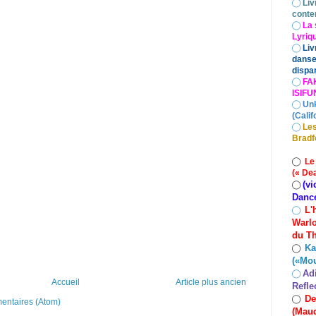
◯
Liv
conte
◯
La 
Lyriq
◯
Liv
danse
dispar
◯
FA
ISIF
◯
Un
(Calif
◯
Les
Bradf
◯
Le
(« De
(vi
◯
Danc
L'
◯
Warlo
du Th
Ka
◯
(«Mo
Ad
◯
Accueil
Article plus ancien
Refle
De
◯
mentaires (Atom)
(Maud