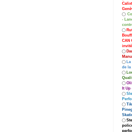
Calix
Genèv
Co
◯
- Lan
contr
Rut
◯
Bouff
CAN C
invit
Dan
◯
Manuf
La
◯
de la
Lo
◯
Quali
Oli
◯
It Up
Sle
◯
Perf
Ti
◯
Pineg
Skati
Ste
◯
polic
perfo