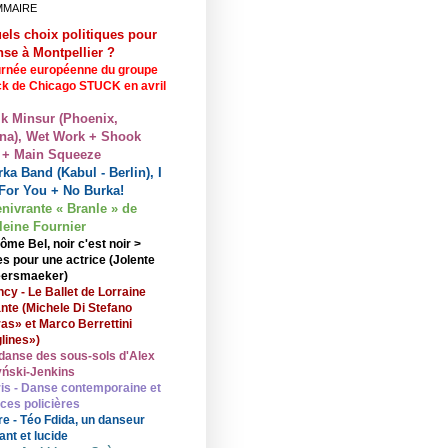
MMAIRE
els choix politiques pour
nse à Montpellier ?
rnée européenne du groupe
ck de Chicago STUCK en avril
lk Minsur (Phoenix,
na), Wet Work + Shook
 + Main Squeeze
ka Band (Kabul - Berlin), I
For You + No Burka!
enivrante « Branle » de
eine Fournier
ôme Bel, noir c'est noir >
s pour une actrice (Jolente
ersmaeker)
cy - Le Ballet de Lorraine
nte (Michele Di Stefano
ras» et Marco Berrettini
lines»)
danse des sous-sols d'Alex
ński-Jenkins
is - Danse contemporaine et
nces policières
re - Téo Fdida, un danseur
ant et lucide