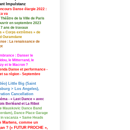
ant Impulstanz
ncours Danse élargie 2022 :
ça va
 Théâtre de la Ville de Paris
ouvrir en septembre 2023
 7 ans de travaux
s « Corps extrêmes » de
id Ouramdane
nse : La renaissance de
ot
mbrance : Danser le
ou, le Mitterrand, le
zy et le Macron ?
enda Danse et performance -
 et sa région - Septembre
déo) Little Big (Saint
sburg > Los Angeles),
ation Cancellation
néma - « Last Dance » avec
ois Berléand et La Ribot
e Mauskovic Dance Band
erdam), Dance Place Garage
o in vacanza + Same Heads
n Martens, comme un
gan ? (« FUTUR PROCHE »,