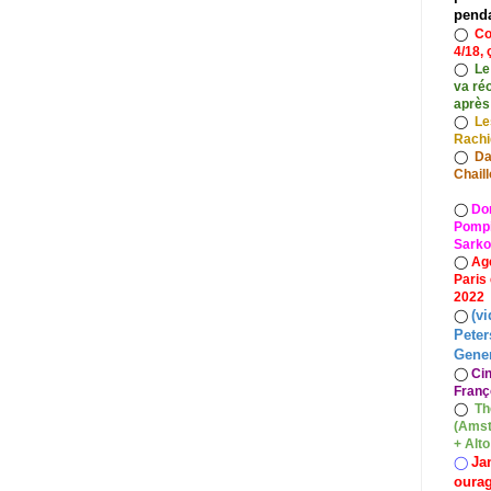
pend
◯
Co
4/18, 
◯
Le
va ré
après
◯
Le
Rach
◯
Da
Chaill
◯
Do
Pompid
Sarko
◯
Ag
Paris
2022
(vi
◯
Peter
Gener
◯
Ci
Franç
◯
Th
(Amst
+ Alt
Ja
◯
oura