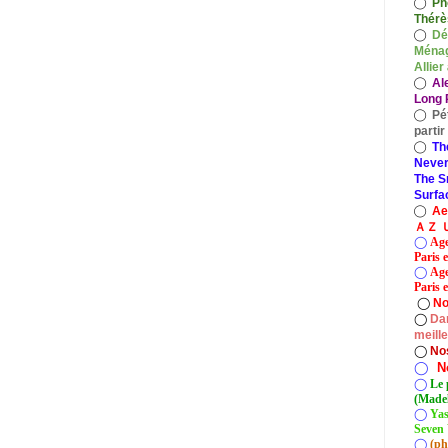
◯
Ph
Thérè
◯
Dé
Ménag
Allier
◯
Al
Long P
◯
Pé
parti
◯
Th
Never
The S
Surfa
◯
A
ＡＺ Ｕ
◯
Age
Paris 
◯
Age
Paris e
◯
No
◯
Dan
meill
◯
No
◯
N
◯
Le 
(Madel
◯
Yas
Seven 
◯
(ph