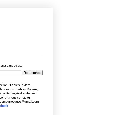
cher dans ce site
ction : Fabien Rivière
aboration : Fabien Rivière,
ne Bedler, André Maltais.
énat : nous contacter
esmagnetiques@gmail.com
ebook