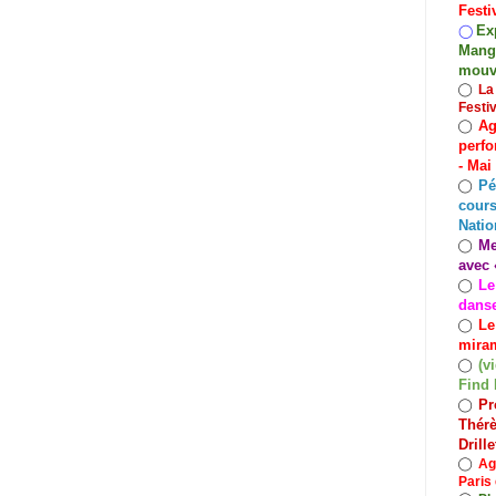
Festi
Exp
◯
Mango
mouv
◯
La
Festi
Ag
◯
perfo
- Mai
Pé
◯
cours
Natio
Me
◯
avec 
Le
◯
dans
Le
◯
miram
(v
◯
Find 
Pr
◯
Thérè
Drill
◯
Ag
Paris 