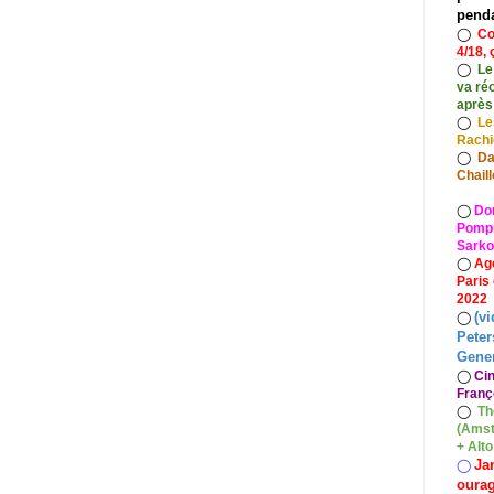
pend
◯
Co
4/18, 
◯
Le
va ré
après
◯
Le
Rach
◯
Da
Chaill
◯
Do
Pompid
Sarko
◯
Ag
Paris
2022
(vi
◯
Peter
Gener
◯
Ci
Franç
◯
Th
(Amst
+ Alt
Ja
◯
oura