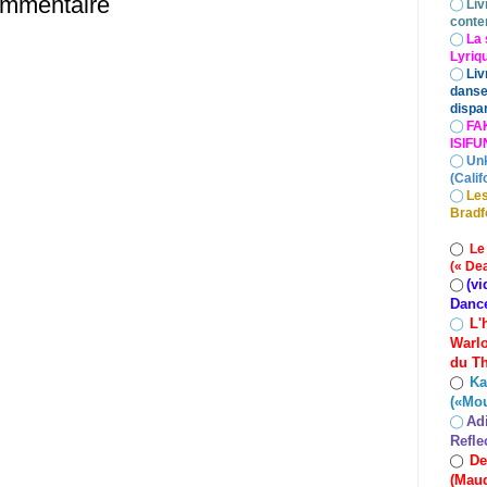
ommentaire
◯
Liv
conte
◯
La 
Lyriq
◯
Liv
danse
dispar
◯
FA
ISIF
◯
Un
(Calif
◯
Les
Bradf
◯
Le
(« De
(vi
◯
Danc
L'
◯
Warlo
du Th
Ka
◯
(«Mo
Ad
◯
Refle
De
◯
(Maud