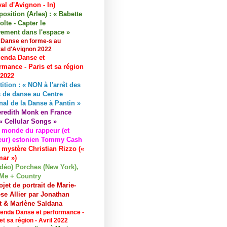
val d'Avignon - In)
osition (Arles) : « Babette
lte - Capter le
ement dans l'espace »
 Danse en forme-s au
val d'Avignon 2022
enda Danse et
rmance - Paris et sa région
 2022
tition : « NON à l'arrêt des
 de danse au Centre
nal de la Danse à Pantin »
redith Monk en France
« Cellular Songs »
 monde du rappeur (et
eur) estonien Tommy Cash
 mystère Christian Rizzo («
ar »)
idéo) Porches (New York),
Me + Country
ojet de portrait de Marie-
se Allier par Jonathan
et & Marlène Saldana
enda Danse et performance -
et sa région - Avril 2022