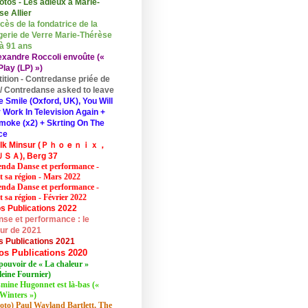
otos - Les adieux à Marie-
se Allier
cès de la fondatrice de la
erie de Verre Marie-Thérèse
 à 91 ans
exandre Roccoli envoûte («
lay (LP) »)
tition - Contredanse priée de
r / Contredanse asked to leave
e Smile (Oxford, UK), You Will
 Work In Television Again +
moke (x2) + Skrting On The
ce
elk Minsur (Ｐｈｏｅｎｉｘ，
ＳＡ), Berg 37
nda Danse et performance -
et sa région - Mars 2022
nda Danse et performance -
t sa région - Février 2022
s Publications 2022
se et performance : le
eur de 2021
s Publications 2021
os Publications 2020
pouvoir de « La chaleur »
eine Fournier)
mine Hugonnet est là-bas («
Winters »)
oto) Paul Wayland Bartlett, The