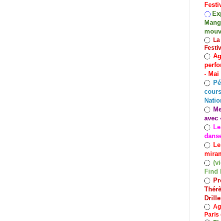
Festi
Exp
◯
Mango
mouv
◯
La
Festi
Ag
◯
perfo
- Mai
Pé
◯
cours
Natio
Me
◯
avec 
Le
◯
dans
Le
◯
miram
(v
◯
Find 
Pr
◯
Thérè
Drill
◯
Ag
Paris 