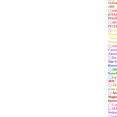
Indian
1889
◯
(vi
(USA)
INSOM
◯
(Re
PEUP
◯
(vi
(Roya
"Auf d
Hamb
◯
(vi
Carrém
Amour 
◯
En 
Side S
Keersm
◯
(fi
Bausc
◯
La 
2019
◯
Tho
n'ont 
◯
Att
Wagner
Interv
◯
L’a
(« All
Welenc
◯
(vi