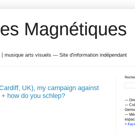
es Magnétiques
musique arts visuels — Site d'information indépendant
Recher
 (Cardiff, UK), my campaign against
 + how do you schlep?
— Dire
— Coll
Germai
— Méc
espac
> Fac