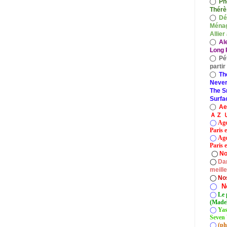
◯
Ph
Thérè
◯
Dé
Ménag
Allier
◯
Al
Long P
◯
Pé
parti
◯
Th
Never
The S
Surfa
◯
A
ＡＺ Ｕ
◯
Age
Paris 
◯
Age
Paris e
◯
No
◯
Dan
meill
◯
No
◯
N
◯
Le 
(Madel
◯
Yas
Seven 
◯
(ph