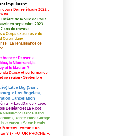
ant Impulstanz
ncours Danse élargie 2022 :
ça va
 Théâtre de la Ville de Paris
ouvrir en septembre 2023
 7 ans de travaux
s « Corps extrêmes » de
id Ouramdane
nse : La renaissance de
ot
mbrance : Danser le
ou, le Mitterrand, le
zy et le Macron ?
enda Danse et performance -
 et sa région - Septembre
déo) Little Big (Saint
sburg > Los Angeles),
ation Cancellation
néma - « Last Dance » avec
ois Berléand et La Ribot
e Mauskovic Dance Band
erdam), Dance Place Garage
o in vacanza + Same Heads
n Martens, comme un
gan ? (« FUTUR PROCHE »,