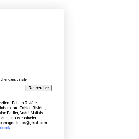
cher dans ce site
ction : Fabien Rivière
aboration : Fabien Rivière,
ne Bedler, André Maltais.
énat : nous contacter
esmagnetiques@gmail.com
ebook