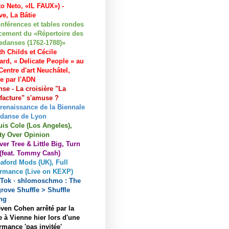
to Neto, «IL FAUX») -
e, La Bâtie
nférences et tables rondes
cement du «Répertoire des
edanses (1762-1788)»
h Childs et Cécile
ard, « Delicate People » au
entre d'art Neuchâtel,
ée par l'ADN
se - La croisière "La
acture" s'amuse ?
 renaissance de la Biennale
 danse de Lyon
uis Cole (Los Angeles),
ty Over Opinion
ver Tree & Little Big, Turn
 (feat. Tommy Cash)
aford Mods (UK), Full
ormance (Live on KEXP)
kTok · shlomoschmo : The
rove Shuffle > Shuffle
ng
ven Cohen arrêté par la
e à Vienne hier lors d'une
rmance 'pas invitée'