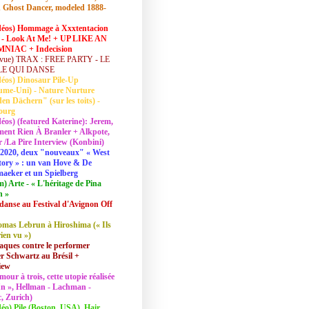
 Ghost Dancer, modeled 1888-
déos) Hommage à Xxxtentacion
 - Look At Me! + UP LIKE AN
NIAC + Indecision
vue) TRAX : FREE PARTY - LE
LE QUI DANSE
déos) Dinosaur Pile-Up
ume-Uni) - Nature Nurture
en Dächern" (sur les toits) -
ourg
déos) (featured Katerine): Jerem,
ent Rien À Branler + Alkpote,
/La Pire Interview (Konbini)
2020, deux "nouveaux" « West
tory » : un van Hove & De
aeker et un Spielberg
lm) Arte - « L'héritage de Pina
h »
danse au Festival d'Avignon Off
mas Lebrun à Hiroshima (« Ils
rien vu »)
aques contre le performer
 Schwartz au Brésil +
iew
mour à trois, cette utopie réalisée
 In », Hellman - Lachman -
, Zurich)
déo) Pile (Boston, USA), Hair