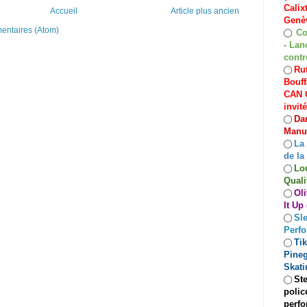
Calix
Accueil
Article plus ancien
Genèv
mentaires (Atom)
Co
◯
- Lan
contr
Rut
◯
Bouff
CAN C
invit
Dan
◯
Manuf
La
◯
de la
Lo
◯
Quali
Oli
◯
It Up
Sle
◯
Perf
Ti
◯
Pineg
Skati
Ste
◯
polic
perfo