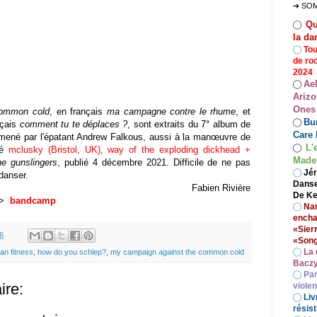
➜ SO
Qu
◯
la da
◯
Tou
de ro
2024
Ae
◯
Arizo
Ones
common cold
, en français
ma campagne contre le rhume
, et
Bur
◯
nçais
comment tu te déplaces ?
, sont extraits du 7° album de
Care 
 mené par l'épatant Andrew Falkous, aussi à la manœuvre de
L'
◯
ié
mclusky (Bristol, UK), way of the exploding dickhead +
Madel
ne gunslingers
, publié 4 décembre 2021
. Difficile de ne pas
◯
Jér
 danser.
Danse
Fabien Rivière
De Ke
) >
bandcamp
◯
Nan
encha
«Sier
6
«Song
◯
La 
ian fitness
,
how do you schlep?
,
my campaign against the common cold
Baczy
◯
Par
re:
viole
◯
Liv
résist