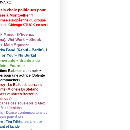
MMAIRE
els choix politiques pour
nse à Montpellier ?
rnée européenne du groupe
ck de Chicago STUCK en avril
lk Minsur (Phoenix,
na), Wet Work + Shook
 + Main Squeeze
ka Band (Kabul - Berlin), I
For You + No Burka!
enivrante « Branle » de
eine Fournier
ôme Bel, noir c'est noir >
s pour une actrice (Jolente
ersmaeker)
cy - Le Ballet de Lorraine
nte (Michele Di Stefano
ras» et Marco Berrettini
lines»)
danse des sous-sols d'Alex
ński-Jenkins
is - Danse contemporaine et
nces policières
re - Téo Fdida, un danseur
ant et lucide