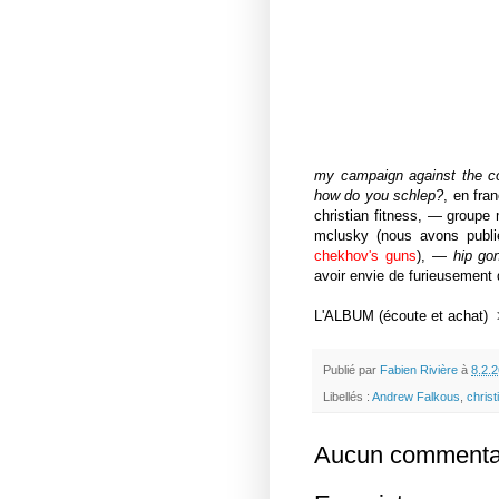
my campaign against the 
how do you schlep?
, en fra
christian fitness, — groupe
mclusky (nous avons publ
chekhov's guns
), —
hip go
avoir envie de furieusement
L'ALBUM (écoute et achat
Publié par
Fabien Rivière
à
8.2.2
Libellés :
Andrew Falkous
,
christ
Aucun commentai