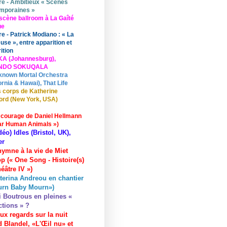
re - Ambitieux « Scènes
mporaines »
scène ballroom à La Gaîté
ue
re - Patrick Modiano : « La
use », entre apparition et
ition
KA (Johannesburg),
UNDO SOKUQALA
known Mortal Orchestra
ornia & Hawai), That Life
 corps de Katherine
ord (New York, USA)
 courage de Daniel Hellmann
ar Human Animals »)
déo) Idles (Bristol, UK),
er
hymne à la vie de Miet
p (« One Song - Histoire(s)
éâtre IV »)
terina Andreou en chantier
urn Baby Mourn»)
i Boutrous en pleines «
ctions » ?
ux regards sur la nuit
 Blandel, «L'Œil nu» et