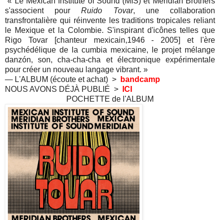
«
Le Mexican Institute of Sound (MIS) et Meridian Brothers
s'associent pour
Ruido Tovar
, une collaboration
transfrontalière qui réinvente les traditions tropicales reliant
le Mexique et la Colombie. S'inspirant d'icônes telles que
Rigo Tovar [chanteur mexicain,1946 - 2005] et l'ère
psychédélique de la cumbia mexicaine, le projet mélange
danzón, son, cha-cha-cha et électronique expérimentale
pour créer un nouveau langage vibrant.
»
— L'ALBUM (écoute et achat) >
bandcamp
NOUS AVONS DÉJÀ PUBLIÉ >
ICI
POCHETTE de l'ALBUM