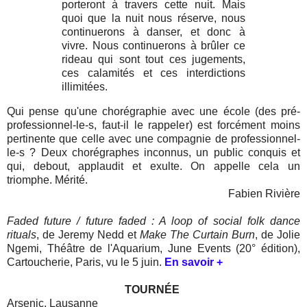
porteront à travers cette nuit. Mais
quoi que la nuit nous réserve, nous
continuerons à danser, et donc à
vivre. Nous continuerons à brûler ce
rideau qui sont tout ces jugements,
ces calamités et ces interdictions
illimitées.
Qui pense qu'une chorégraphie avec une école (des pré-
professionnel-le-s, faut-il le rappeler) est forcément moins
pertinente que celle avec une compagnie de professionnel-
le-s ? Deux chorégraphes inconnus, un public conquis et
qui, debout, applaudit et exulte. On appelle cela un
triomphe. Mérité.
Fabien Rivière
Faded future / future faded : A loop of social folk dance
rituals
, de Jeremy Nedd et
Make The Curtain Burn
, de Jolie
Ngemi, Théâtre de l'Aquarium, June Events (20° édition),
Cartoucherie, Paris, vu le 5 juin
.
En savoir +
TOURNÉE
Arsenic, Lausanne