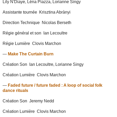
Lily N'Diaye, Léna Piazza, Lorianne Singy
Assistante tournée
Krisztina Abrànyi
Direction Technique
Nicolas Berseth
Régie général et son
Ian Lecoultre
Régie Lumière
Clovis Marchon
—
Make The Curtain Burn
Création Son
Ian Lecoultre, Lorianne Singy
Création Lumière
Clovis Marchon
—
Faded future / future faded : A loop of social folk
dance rituals
Création Son
Jeremy Nedd
Création Lumière
Clovis Marchon