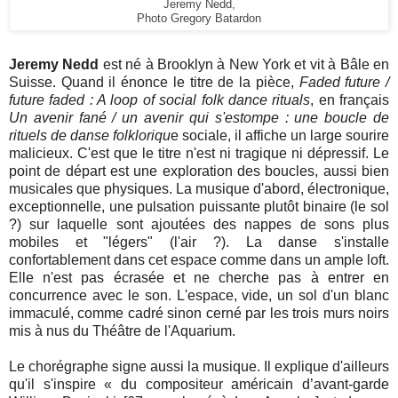
Jeremy Nedd,
Photo Gregory Batardon
Jeremy Nedd
est né à
Brooklyn à New York et vit à Bâle en
Suisse.
Quand il
énonce le titre de la pièce,
Faded future /
future faded : A loop of social folk dance rituals
, en français
Un avenir fané / un avenir qui s'estompe : une boucle de
rituels de danse folkloriqu
e sociale, il affiche un large sourire
malicieux. C'est que le titre n'est ni tragique ni dépressif. Le
point de départ est une exploration des boucles, aussi bien
musicales que physiques.
La musique d'abord, électronique,
exceptionnelle, une pulsation puissante plutôt binaire (le sol
?) sur laquelle sont ajoutées des
nappes de sons plus
mobiles et "légers" (l'air ?). La danse s'installe
confortablement dans cet espace comme dans un ample loft.
Elle n'est pas écrasée et ne cherche pas à entrer en
concurrence avec le son. L'espace, vide, un sol d'un blanc
immaculé, comme cadré sinon cerné par les trois murs noirs
mis à nus du Théâtre de l'Aquarium.
Le chorégraphe signe aussi la musique.
Il explique d'ailleurs
qu'il s'inspire
«
du compositeur américain d’avant-garde