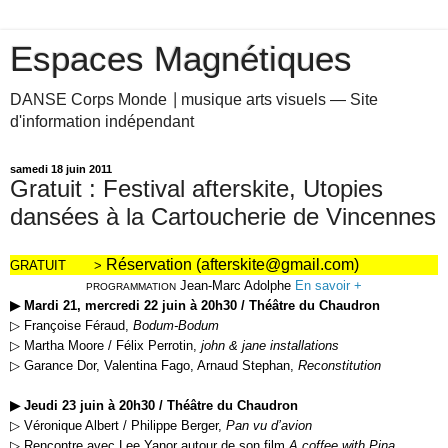
Espaces Magnétiques
DANSE Corps Monde ⎥ musique arts visuels — Site
d'information indépendant
samedi 18 juin 2011
Gratuit : Festival afterskite, Utopies
dansées à la Cartoucherie de Vincennes
Réservation (afterskite@gmail.com)
GRATUIT >
Jean-Marc Adolphe
En savoir +
PROGRAMMATION
▶
Mardi 21, mercredi 22 juin à 20h30 / Théâtre du Chaudron
▷
Françoise Féraud,
Bodum-Bodum
▷
Martha Moore / Félix Perrotin,
john & jane installations
▷
Garance Dor, Valentina Fago, Arnaud Stephan,
Reconstitution
▶
Jeudi 23 juin à 20h30 / Théâtre du Chaudron
▷
Véronique Albert / Philippe Berger,
Pan vu d’avion
▷
Rencontre avec Lee Yanor autour de son film
A coffee with Pina