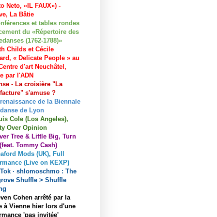
to Neto, «IL FAUX») -
e, La Bâtie
nférences et tables rondes
cement du «Répertoire des
edanses (1762-1788)»
h Childs et Cécile
ard, « Delicate People » au
entre d'art Neuchâtel,
ée par l'ADN
se - La croisière "La
acture" s'amuse ?
 renaissance de la Biennale
 danse de Lyon
uis Cole (Los Angeles),
ty Over Opinion
ver Tree & Little Big, Turn
 (feat. Tommy Cash)
aford Mods (UK), Full
ormance (Live on KEXP)
kTok · shlomoschmo : The
rove Shuffle > Shuffle
ng
ven Cohen arrêté par la
e à Vienne hier lors d'une
rmance 'pas invitée'