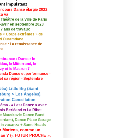
ant Impulstanz
ncours Danse élargie 2022 :
ça va
 Théâtre de la Ville de Paris
ouvrir en septembre 2023
 7 ans de travaux
s « Corps extrêmes » de
id Ouramdane
nse : La renaissance de
ot
mbrance : Danser le
ou, le Mitterrand, le
zy et le Macron ?
enda Danse et performance -
 et sa région - Septembre
déo) Little Big (Saint
sburg > Los Angeles),
ation Cancellation
néma - « Last Dance » avec
ois Berléand et La Ribot
e Mauskovic Dance Band
erdam), Dance Place Garage
o in vacanza + Same Heads
n Martens, comme un
gan ? (« FUTUR PROCHE »,