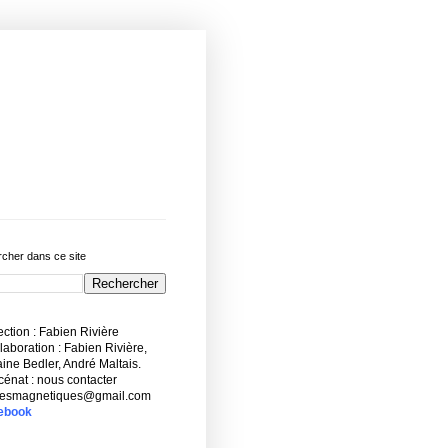
cher dans ce site
ction : Fabien Rivière
aboration : Fabien Rivière,
ne Bedler, André Maltais.
énat : nous contacter
esmagnetiques@gmail.com
ebook