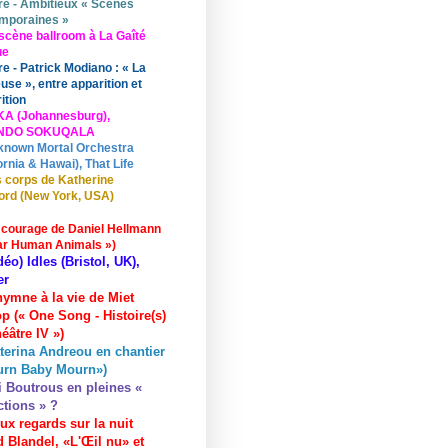
re - Ambitieux « Scènes
mporaines »
scène ballroom à La Gaîté
ue
re - Patrick Modiano : « La
use », entre apparition et
ition
KA (Johannesburg),
UNDO SOKUQALA
known Mortal Orchestra
ornia & Hawai), That Life
 corps de Katherine
ord (New York, USA)
 courage de Daniel Hellmann
ar Human Animals »)
déo) Idles (Bristol, UK),
er
hymne à la vie de Miet
p (« One Song - Histoire(s)
éâtre IV »)
terina Andreou en chantier
urn Baby Mourn»)
i Boutrous en pleines «
ctions » ?
ux regards sur la nuit
 Blandel, «L'Œil nu» et