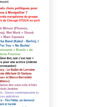
MMAIRE
els choix politiques pour
nse à Montpellier ?
rnée européenne du groupe
ck de Chicago STUCK en avril
lk Minsur (Phoenix,
na), Wet Work + Shook
 + Main Squeeze
ka Band (Kabul - Berlin), I
For You + No Burka!
enivrante « Branle » de
eine Fournier
ôme Bel, noir c'est noir >
s pour une actrice (Jolente
ersmaeker)
cy - Le Ballet de Lorraine
nte (Michele Di Stefano
ras» et Marco Berrettini
lines»)
danse des sous-sols d'Alex
ński-Jenkins
is - Danse contemporaine et
nces policières
re - Téo Fdida, un danseur
ant et lucide