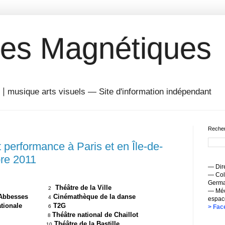
es Magnétiques
musique arts visuels — Site d'information indépendant
Recher
performance à Paris et en Île-de-
re 2011
— Dire
— Coll
Germai
mpidou
Théâtre de la Ville
2
— Méc
- Les Abbesses
Cinémathèque de la danse
4
espac
nternationale
T2G
6
> Fac
04
Théâtre national de Chaillot
8
u Nord
Théâtre de la Bastille
1
0