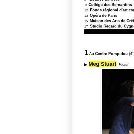
Collège des Bern
11
Fonds régional d'art c
12
Opéra de
1
3
Maison des Arts
15
Studio Regard du Cyg
17
1
Au
Centre Pompidou
(4
Meg Stuart
▶
,
Violet