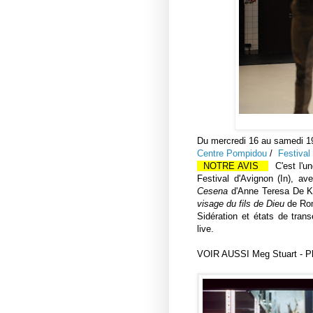
Du mercredi 16 au samedi 19
Centre Pompidou
/
Festival
NOTRE AVIS
C'est l'un
Festival d'Avignon (In), av
Cesena
d'Anne Teresa De 
visage du fils de Dieu
de Rom
Sidération et états de tran
live.
VOIR AUSSI Meg Stuart - Phi