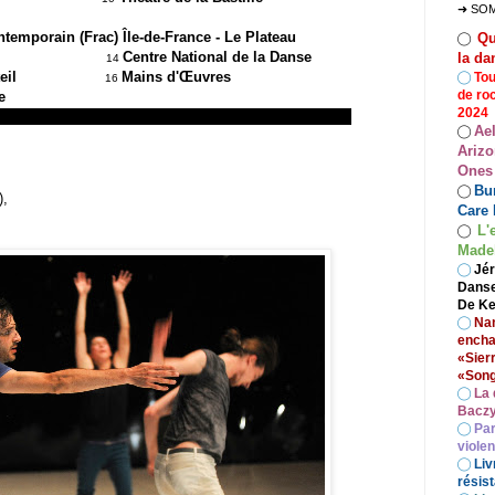
➜ SO
ardins
ontemporain (Frac) Île-de-France - Le Plateau
Qu
◯
 Paris
Centre National de la Danse
la da
14
 de Créteil
Mains d'Œuvres
◯
Tou
1
6
de ro
ne
2024
Ae
◯
Arizo
Ones
Bur
◯
°),
Care 
L'
◯
Madel
◯
Jér
Danse
De Ke
◯
Nan
encha
«Sier
«Song
◯
La 
Baczy
◯
Par
viole
◯
Liv
résist