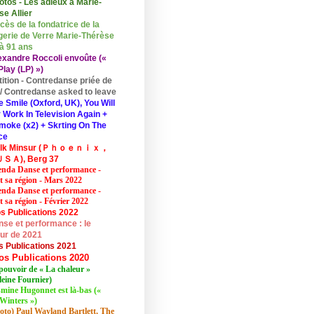
otos - Les adieux à Marie-
se Allier
cès de la fondatrice de la
erie de Verre Marie-Thérèse
 à 91 ans
exandre Roccoli envoûte («
lay (LP) »)
tition - Contredanse priée de
r / Contredanse asked to leave
e Smile (Oxford, UK), You Will
 Work In Television Again +
moke (x2) + Skrting On The
ce
elk Minsur (Ｐｈｏｅｎｉｘ，
ＳＡ), Berg 37
nda Danse et performance -
et sa région - Mars 2022
nda Danse et performance -
t sa région - Février 2022
s Publications 2022
se et performance : le
eur de 2021
s Publications 2021
os Publications 2020
pouvoir de « La chaleur »
eine Fournier)
mine Hugonnet est là-bas («
Winters »)
oto) Paul Wayland Bartlett, The