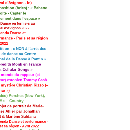
val d'Avignon - In)
osition (Arles) : « Babette
lte - Capter le
ement dans l'espace »
 Danse en forme-s au
val d'Avignon 2022
enda Danse et
rmance - Paris et sa région
 2022
tition : « NON à l'arrêt des
 de danse au Centre
nal de la Danse à Pantin »
redith Monk en France
« Cellular Songs »
 monde du rappeur (et
eur) estonien Tommy Cash
 mystère Christian Rizzo («
ar »)
idéo) Porches (New York),
Me + Country
ojet de portrait de Marie-
se Allier par Jonathan
et & Marlène Saldana
enda Danse et performance -
et sa région - Avril 2022