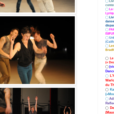
◯
Liv
conte
◯
La 
Lyriq
◯
Liv
danse
dispar
◯
FA
ISIF
◯
Un
(Calif
◯
Les
Bradf
◯
Le
(« De
(vi
◯
Danc
L'
◯
Warlo
du Th
Ka
◯
(«Mo
Ad
◯
Refle
De
◯
(Maud