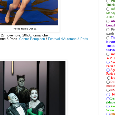
◯
Ph
Thérè
◯
Dé
Ménag
Allier
◯
Al
Long P
Photos
Rares Donca
◯
Pé
parti
e 27 novembre, 20h30, dimanche
◯
Th
omne à Paris.
Centre Pompidou
/
Festival d'Automne à Paris
Never
The S
Surfa
◯
A
ＡＺ Ｕ
◯
Age
Paris 
◯
Age
Paris e
◯
No
◯
Dan
meill
◯
No
◯
N
◯
Le 
(Madel
◯
Yas
Seven 
◯
(ph