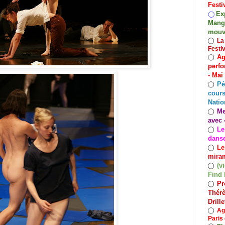
Festi
Exp
◯
Mango
mouv
◯
La
Festi
Ag
◯
perfo
- Mai
Pé
◯
cours
Natio
Me
◯
avec 
Le
◯
dans
Le
◯
miram
(v
◯
Find 
Pr
◯
Thérè
Drill
◯
Ag
Paris 