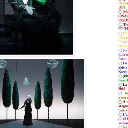
Indian
1889
◯
(vi
(USA)
INSOM
◯
(Re
PEUP
◯
(vi
(Roya
"Auf d
Hamb
◯
(vi
Carrém
Amour 
◯
En 
Side S
Keersm
◯
(fi
Bausc
◯
La 
2019
◯
Tho
n'ont 
◯
Att
Wagner
Interv
◯
L’a
(« All
Welenc
◯
(vi