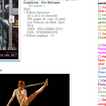
Graphisme : Kim Beirnaert.
pend
En savoir +
◯
Co
2010
4/18, 
> Édition française
◯
Le
19 x 23,5 cm (broché)
va ré
256 pages (ill. coul. et n&b)
Les Presses du Réel, Dijon
après
30 €
◯
Le
ISBN : 978-2-84066-323-2
Rach
EAN : 9782840663232
◯
Da
> Édition anglaise :
Ici
Chaill
◯
Do
Pompid
Sarko
◯
Ag
Paris
2022
(vi
◯
as
Peter
Gener
◯
Ci
Franç
◯
Th
(Amst
+ Alt
Ja
◯
oura