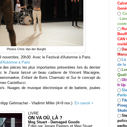
Calix
Genèv
Co
◯
- Lan
contr
Rut
◯
Bouff
CAN C
invit
Dan
◯
Photos Chris Van der Burght
Manuf
 novembre, 20h30. Avec le Festival d'Automne à Paris.
La
◯
 d'Automne à Paris
de la
e des pièces les plus importantes présentées lors du dernier
Lo
◯
ec le
J'aurai laissé un beau cadavre
de Vincent Macaigne,
Quali
Keersmaeker,
Enfant
de Boris Charmatz et
Sur le concept du
Oli
◯
eo Castellucci.
It Up
se/s. Nuages de musique électronique et de batterie, jouées
Sle
◯
Perf
Ti
◯
lipp Gehmacher - Vladimir Miller (4>9 nov.)
En savoir +
Pineg
Skati
LIVRE
Ste
◯
ON VA OÙ, LÀ ?
polic
Meg Stuart - Damaged Goods
perfo
Édité par Jeroen Peeters et Meg Stuart.