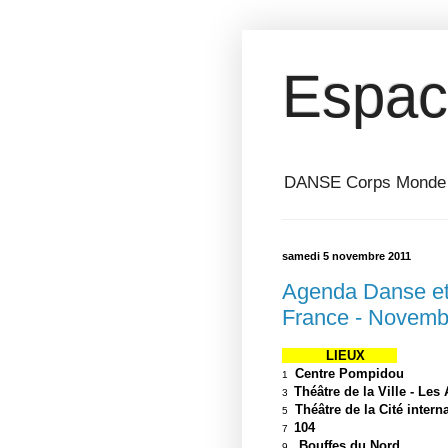
Espac
DANSE Corps Monde ⎥ 
samedi 5 novembre 2011
Agenda Danse et 
France - Novemb
LIEUX
Centre Po
1
Théâtre de la Ville 
3
T
héâtre de la Cité i
5
1
7
Bouffes d
9