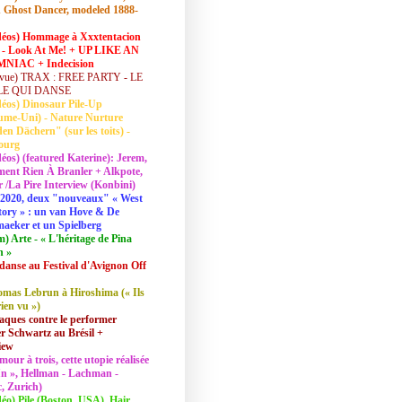
 Ghost Dancer, modeled 1888-
déos) Hommage à Xxxtentacion
 - Look At Me! + UP LIKE AN
NIAC + Indecision
vue) TRAX : FREE PARTY - LE
LE QUI DANSE
déos) Dinosaur Pile-Up
ume-Uni) - Nature Nurture
en Dächern" (sur les toits) -
ourg
déos) (featured Katerine): Jerem,
ent Rien À Branler + Alkpote,
/La Pire Interview (Konbini)
2020, deux "nouveaux" « West
tory » : un van Hove & De
aeker et un Spielberg
lm) Arte - « L'héritage de Pina
h »
danse au Festival d'Avignon Off
mas Lebrun à Hiroshima (« Ils
rien vu »)
aques contre le performer
 Schwartz au Brésil +
iew
mour à trois, cette utopie réalisée
 In », Hellman - Lachman -
, Zurich)
déo) Pile (Boston, USA), Hair